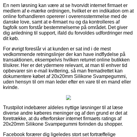
En nem løsning kan være at se hvorvidt internet firmaet er
medlem af e-mærke ordningen, hvilket er en indikation om at
online forhandleren opererer i overensstemmelse med de
danske love, samt at e-firmaet nu og da kontrolleres af
fagfolk som forstår bestemmelserne på området. Det giver
dig anledning til support, ifald du forvoldes udfordringer med
dit køb.
For øvrigt foreslår vi at kunden er sat ind i de mest
vedkommende retningslinjer der kan have indflydelse på
transaktionen, eksempelvis hvilken returret online butikken
tilsikrer. Her er det ydermere relevant, at man til enhver tid
opbevarer sin e-mail kvittering, så man fremadrettet kan
dokumentere købet af 20x20mm Silikone Svampegummi,
uden hensyn til om man leder efter en vare til en mand eller
kvinde.
Trustpilot indebærer aldeles nyttige løsninger til at læse
diverse andre køberes meninger og af den grund er det at
foretrække, at du efterforsker internet firmaets ratings af
20x20mm Silikone Svampegummi forinden du shopper.
Facebook forærer dig ligeledes stort set fortræffelige