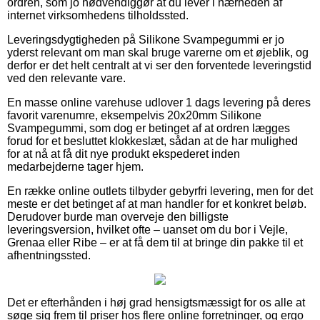
ordren, som jo nødvendiggør at du lever i nærheden af
internet virksomhedens tilholdssted.
Leveringsdygtigheden på Silikone Svampegummi er jo
yderst relevant om man skal bruge varerne om et øjeblik, og
derfor er det helt centralt at vi ser den forventede leveringstid
ved den relevante vare.
En masse online varehuse udlover 1 dags levering på deres
favorit varenumre, eksempelvis 20x20mm Silikone
Svampegummi, som dog er betinget af at ordren lægges
forud for et besluttet klokkeslæt, sådan at de har mulighed
for at nå at få dit nye produkt ekspederet inden
medarbejderne tager hjem.
En række online outlets tilbyder gebyrfri levering, men for det
meste er det betinget af at man handler for et konkret beløb.
Derudover burde man overveje den billigste
leveringsversion, hvilket ofte – uanset om du bor i Vejle,
Grenaa eller Ribe – er at få dem til at bringe din pakke til et
afhentningssted.
Det er efterhånden i høj grad hensigtsmæssigt for os alle at
søge sig frem til priser hos flere online forretninger, og ergo