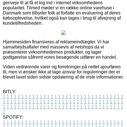
genveje til at få et kig ind i internet virksomhedens
popularitet. Tilmed møder vi en række online varehuse i
Danmark som tilbyder folk at forfatte en evaluering af deres
købsoplevelse, hvilket også kan tages i brug til afvejning af
kundetilfredsheden.
Hjemmesiden finansieres af reklameindtægter. Vi har
samarbejdsaftaler med massevis af netshops da vi
præsenterer virksomhedernes produkter, og tager
godtgørelse såfremt vores besøgende udfører en handel.
Viden vedrørende varer og forretninger på nettet ajourføres
tit, men vi ønsker ikke at tage ansvar for reguleringer der er
blevet lavet siden sidste opdatering af de viste informationer.
BITLY:
1
1
1
1
1
1
1
1
1
1
1
1
1
1
1
1
1
1
1
1
1
1
1
1
1
1
1
1
1
1
1
1
1
1
1
1
1
1
1
1
1
1
1
1
1
1
1
1
1
1
1
1
1
1
1
1
1
1
1
1
1
1
1
1
1
1
1
1
1
1
1
1
1
1
1
1
1
1
1
1
1
1
1
1
1
1
1
1
1
1
1
1
1
1
1
1
1
1
1
1
SPOTIFY:
1
1
1
1
1
1
1
1
1
1
1
1
1
1
1
1
1
1
1
1
1
1
1
1
1
1
1
1
1
1
1
1
1