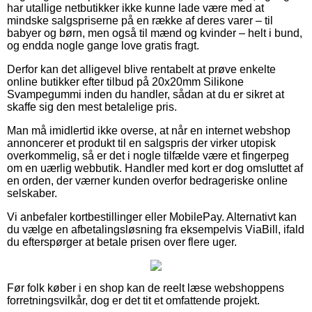
har utallige netbutikker ikke kunne lade være med at
mindske salgspriserne på en række af deres varer – til
babyer og børn, men også til mænd og kvinder – helt i bund,
og endda nogle gange love gratis fragt.
Derfor kan det alligevel blive rentabelt at prøve enkelte
online butikker efter tilbud på 20x20mm Silikone
Svampegummi inden du handler, sådan at du er sikret at
skaffe sig den mest betalelige pris.
Man må imidlertid ikke overse, at når en internet webshop
annoncerer et produkt til en salgspris der virker utopisk
overkommelig, så er det i nogle tilfælde være et fingerpeg
om en uærlig webbutik. Handler med kort er dog omsluttet af
en orden, der værner kunden overfor bedrageriske online
selskaber.
Vi anbefaler kortbestillinger eller MobilePay. Alternativt kan
du vælge en afbetalingsløsning fra eksempelvis ViaBill, ifald
du efterspørger at betale prisen over flere uger.
Før folk køber i en shop kan de reelt læse webshoppens
forretningsvilkår, dog er det tit et omfattende projekt.