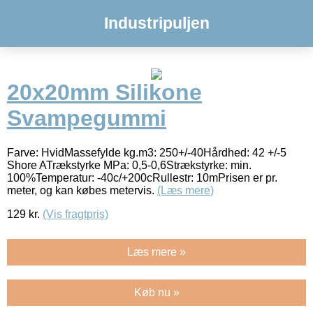
Industripuljen
20x20mm Silikone
Svampegummi
Farve: HvidMassefylde kg.m3: 250+/-40Hårdhed: 42 +/-5
Shore ATrækstyrke MPa: 0,5-0,6Strækstyrke: min.
100%Temperatur: -40c/+200cRullestr: 10mPrisen er pr.
meter, og kan købes metervis.
(Læs mere)
129
kr.
(Vis fragtpris)
Læs mere »
Køb nu »