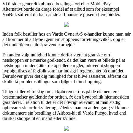
Vi tilråder generelt køb med betalingskort eller MobilePay.
Alternativt burde du drage fordel af et tilbud som for eksempel
ViaBill, såfremt du har i sinde at finansiere prisen i flere bidder.
Inden folk bestiller hos en Varde Ovne A/S e-handler kunne man når
alt kommer til alt løbe igennem shoppens forretningsvilkår, dog er
det undertiden et tidskrævende arbejde.
En anden valgmulighed kunne derfor være at granske om
netshoppen er e-mærke godkendt, da det kan være et billede på at
netshoppen understøtter de opstillede regler, udover at shoppen
hyppigt tilses af fagfolk som har indsigt i reglementet på området.
Derudover giver det dig mulighed for at blive assisteret, såfremt du
skulle få problemstillinger som følge af din shopping.
Tillige stiller vi forslag om at køberen er obs på de elementære
bestemmelser gældende for ordren, fx den byttepolitik hjemmesiden
garanterer. I relation til det er det i øvrigt relevant, at man stadig
opbevarer sin ordrekvittering, således man en anden gang vil kunne
dokumentere sin bestilling af Airbox-kit til Varde Fuego, hvad end
du skal shoppe til en mand eller kvinde.