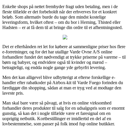
Enkelte shops på nettet frembyder fragt uden betaling, men i de
fleste tilfælde er det forbeholdt når der erhverves for et konkret
beløb. Som alternativ burde du tage den mindst kostelige
leveringsform, hvilket oftest – om du bor i Herning, Thisted eller
Hadsten – er at få dem til at bringe din ordre til et afhentningssted.
Det er efterhånden ret let for købere at sammenligne priser hos flere
e-forretninger, og for det har utallige Varde Ovne A/S online
forhandlere fundet det nødvendigt at trykke priserne på varerne – til
børn og babyer, og endvidere også til kvinder og mænd –
betragteligt, og endda nogle gange yde gebyrfri levering.
Men det kan alligevel blive udbytterigt at efterse forskellige e-
handler efter rabatkoder på Airbox-kit til Varde Fuego forinden du
færdiggør din shopping, sådan at man er tryg ved at modtage den
laveste pris.
Man skal bare være så påvagt, at hvis en online virksomhed
forhandler deres produkter til salg for en udsalgspris som er enormt
gunstig, så kan det i nogle tilfælde være et faresignal om en
uoprigtig netbutik. Kortbestillinger er imidlertid en del af en
lovbestemmelse, som passer på folk imod fup online butikker.