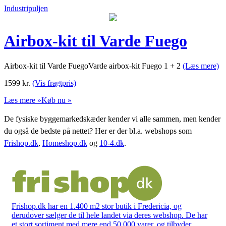
Industripuljen
Airbox-kit til Varde Fuego
Airbox-kit til Varde FuegoVarde airbox-kit Fuego 1 + 2
(Læs mere)
1599
kr.
(Vis fragtpris)
Læs mere »
Køb nu »
De fysiske byggemarkedskæder kender vi alle sammen, men kender
du også de bedste på nettet? Her er der bl.a. webshops som
Frishop.dk
,
Homeshop.dk
og
10-4.dk
.
Frishop.dk har en 1.400 m2 stor butik i Fredericia, og
derudover sælger de til hele landet via deres webshop. De har
et stort sortiment med mere end 50.000 varer, og tilbyder