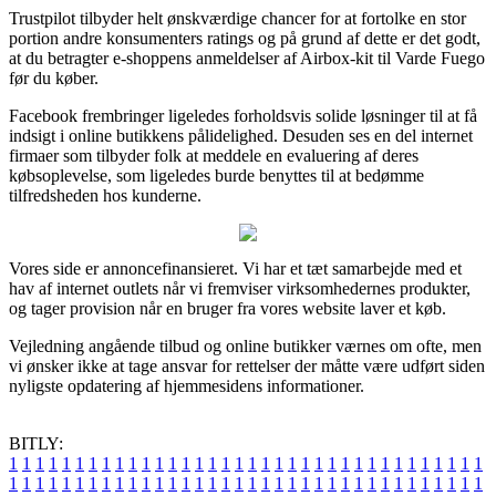
Trustpilot tilbyder helt ønskværdige chancer for at fortolke en stor
portion andre konsumenters ratings og på grund af dette er det godt,
at du betragter e-shoppens anmeldelser af Airbox-kit til Varde Fuego
før du køber.
Facebook frembringer ligeledes forholdsvis solide løsninger til at få
indsigt i online butikkens pålidelighed. Desuden ses en del internet
firmaer som tilbyder folk at meddele en evaluering af deres
købsoplevelse, som ligeledes burde benyttes til at bedømme
tilfredsheden hos kunderne.
Vores side er annoncefinansieret. Vi har et tæt samarbejde med et
hav af internet outlets når vi fremviser virksomhedernes produkter,
og tager provision når en bruger fra vores website laver et køb.
Vejledning angående tilbud og online butikker værnes om ofte, men
vi ønsker ikke at tage ansvar for rettelser der måtte være udført siden
nyligste opdatering af hjemmesidens informationer.
BITLY:
1
1
1
1
1
1
1
1
1
1
1
1
1
1
1
1
1
1
1
1
1
1
1
1
1
1
1
1
1
1
1
1
1
1
1
1
1
1
1
1
1
1
1
1
1
1
1
1
1
1
1
1
1
1
1
1
1
1
1
1
1
1
1
1
1
1
1
1
1
1
1
1