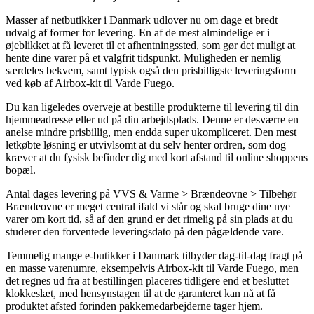
Masser af netbutikker i Danmark udlover nu om dage et bredt
udvalg af former for levering. En af de mest almindelige er i
øjeblikket at få leveret til et afhentningssted, som gør det muligt at
hente dine varer på et valgfrit tidspunkt. Muligheden er nemlig
særdeles bekvem, samt typisk også den prisbilligste leveringsform
ved køb af Airbox-kit til Varde Fuego.
Du kan ligeledes overveje at bestille produkterne til levering til din
hjemmeadresse eller ud på din arbejdsplads. Denne er desværre en
anelse mindre prisbillig, men endda super ukompliceret. Den mest
letkøbte løsning er utvivlsomt at du selv henter ordren, som dog
kræver at du fysisk befinder dig med kort afstand til online shoppens
bopæl.
Antal dages levering på VVS & Varme > Brændeovne > Tilbehør
Brændeovne er meget central ifald vi står og skal bruge dine nye
varer om kort tid, så af den grund er det rimelig på sin plads at du
studerer den forventede leveringsdato på den pågældende vare.
Temmelig mange e-butikker i Danmark tilbyder dag-til-dag fragt på
en masse varenumre, eksempelvis Airbox-kit til Varde Fuego, men
det regnes ud fra at bestillingen placeres tidligere end et besluttet
klokkeslæt, med hensynstagen til at de garanteret kan nå at få
produktet afsted forinden pakkemedarbejderne tager hjem.