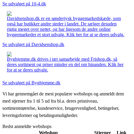
Se udvalget på 10-4.dk
Davidsenshop.dk er en sønderjysk byggemarkedskæde, som
også har butikker andre steder i landet. De sælger desuden
rigtig meget over nettet, og har ligesom de andre online
byggemarkeder et stort udvalg. Klik her for at se deres udvalg.
Se udvalget på Davidsenshop.dk
Byghjemme.dk drives i tæt samarbejde med Frishop.dk, så
deres sortiment og priser minder en del om hinanden. Klik her
for at se deres udvalg.
Se udvalget på Byghjemme.dk
Vi har gennemgået de mest populære webshops og anmeldt dem
med stjerner fra 1 til 5 ud fra bl.a. deres prisniveau,
sortimentstørrelse, kundeservice, brugervenlighed, betingelser,
leveringsformer og betalingsmuligheder.
Bedst anmeldte webshops
Webshop
Stjerner
Link