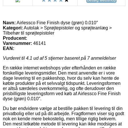
Navn:
Airlessco Fine Finish dyse (grøn) 0.010″
Kategori:
Autolak > Sprøjtepistoler og sprøjteanlæg >
Tilbehør til sprøjtepistoler
Producent:
Varenummer:
46141
EAN:
Vurderet til
4.1
ud af 5 stjerner baseret på
7
anmeldelser
En række internet webshops yder efterhånden en række
forskellige leveringsmidler. Den mest anvendte er i vore
dage levering til en pakkeshop, hvor du selv kan hente de
købte produkter på et selvvalgt tidspunkt. Leveringsformen
er altså særdeles overkommelig, og ofte derudover den
prisbilligste leveringsform ved køb af Airlessco Fine Finish
dyse (grøn) 0.010″.
Du bør endvidere vælge at bestille pakken til levering til din
privatbolig eller ud på dit arbejde. Fragtformen viser sig godt
nok en kende mere bekostelig, men tillige rigtig bekvem.
Den mest letkøbte metode til levering kan ikke modsiges at