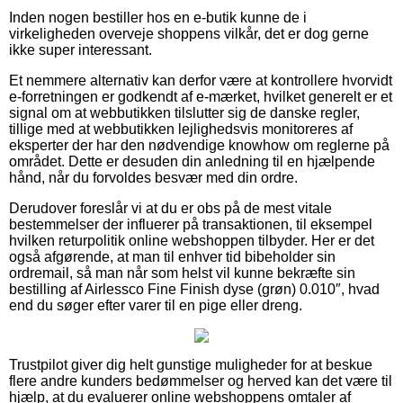
Inden nogen bestiller hos en e-butik kunne de i
virkeligheden overveje shoppens vilkår, det er dog gerne
ikke super interessant.
Et nemmere alternativ kan derfor være at kontrollere hvorvidt
e-forretningen er godkendt af e-mærket, hvilket generelt er et
signal om at webbutikken tilslutter sig de danske regler,
tillige med at webbutikken lejlighedsvis monitoreres af
eksperter der har den nødvendige knowhow om reglerne på
området. Dette er desuden din anledning til en hjælpende
hånd, når du forvoldes besvær med din ordre.
Derudover foreslår vi at du er obs på de mest vitale
bestemmelser der influerer på transaktionen, til eksempel
hvilken returpolitik online webshoppen tilbyder. Her er det
også afgørende, at man til enhver tid bibeholder sin
ordremail, så man når som helst vil kunne bekræfte sin
bestilling af Airlessco Fine Finish dyse (grøn) 0.010″, hvad
end du søger efter varer til en pige eller dreng.
Trustpilot giver dig helt gunstige muligheder for at beskue
flere andre kunders bedømmelser og herved kan det være til
hjælp, at du evaluerer online webshoppens omtaler af