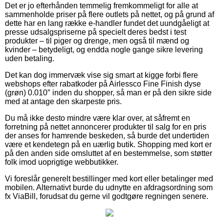
Det er jo efterhånden temmelig fremkommeligt for alle at
sammenholde priser på flere outlets på nettet, og på grund af
dette har en lang række e-handler fundet det uundgåeligt at
presse udsalgspriserne på specielt deres bedst i test
produkter – til piger og drenge, men også til mænd og
kvinder – betydeligt, og endda nogle gange sikre levering
uden betaling.
Det kan dog immervæk vise sig smart at kigge forbi flere
webshops efter rabatkoder på Airlessco Fine Finish dyse
(grøn) 0.010″ inden du shopper, så man er på den sikre side
med at antage den skarpeste pris.
Du må ikke desto mindre være klar over, at såfremt en
forretning på nettet annoncerer produkter til salg for en pris
der anses for hamrende beskeden, så burde det undertiden
være et kendetegn på en uærlig butik. Shopping med kort er
på den anden side omsluttet af en bestemmelse, som støtter
folk imod uoprigtige webbutikker.
Vi foreslår generelt bestillinger med kort eller betalinger med
mobilen. Alternativt burde du udnytte en afdragsordning som
fx ViaBill, forudsat du gerne vil godtgøre regningen senere.