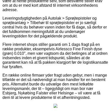
være at hente produkterne selv, som desværre stiller krav
om at du er med kort afstand til internet virksomhedens
adresse.
Leveringsdygtigheden på Autolak > Sprøjtepistoler og
sprøjteanlæg > Tilbehør til sprøjtepistoler er jo særligt
central hvis du behøver varen inden for få dage, så derfor er
det fuldkommen meningsfuldt at du undersøger
leveringstiden for det pågældende produkt.
Flere internet shops stiller garanti om 1 dags fragt på en
række produkter, eksempelvis Airlessco Fine Finish dyse
(grøn) 0.010″, men vær vagtsom da det betinges af at ordren
indsendes inden et givent tidspunkt, således at de
garanteret kan nå at få pakken klargjort før de logistikansatte
har fyraften.
En række online firmaer yder fragt uden gebyr, men i mange
tilfælde er det så nødvendigt at man handler for en bestemt
pris. Alternativt burde du udvælge den mest letkøbte
leveringsmanér, der tit – ligegyldigt om man bor nær
Esbjerg, Nykøbing Falster eller Helsinge – vil være at få
dem til at levere produkterne til et afhentningssted.