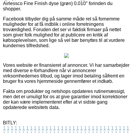
Airlessco Fine Finish dyse (grøn) 0.010″ forinden du
shopper.
Facebook tilbyder dig på samme måde ret så fornemme
muligheder for at få indblik i online forretningens
troværdighed. Foruden det ser vi faktisk firmaer på nettet
som giver folk mulighed for at publicere en kritik af
købsoplevelsen, som lige så vel bør benyttes til at vurdere
kundernes tilfredshed.
Vores website er finansieret af annoncer. Vi har samarbejder
med diverse e-forhandlere når vi annoncerer
virksomhedernes tilbud, og tager imod betaling såfremt en
bruger fra vores hjemmeside gennemfører et indkøb.
Fakta om produkter og netshops opdateres rutinemæssigt,
men det er umuligt for os at give garantier imod korrektioner
der kan være implementeret efter at vi sidste gang
opdaterede websitets data.
BITLY:
1
1
1
1
1
1
1
1
1
1
1
1
1
1
1
1
1
1
1
1
1
1
1
1
1
1
1
1
1
1
1
1
1