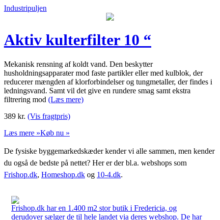
Industripuljen
Aktiv kulterfilter 10 “
Mekanisk rensning af koldt vand. Den beskytter
husholdningsapparater mod faste partikler eller med kulblok, der
reducerer mængden af klorforbindelser og tungmetaller, der findes i
ledningsvand. Samt vil det give en rundere smag samt ekstra
filtrering mod
(Læs mere)
389
kr.
(Vis fragtpris)
Læs mere »
Køb nu »
De fysiske byggemarkedskæder kender vi alle sammen, men kender
du også de bedste på nettet? Her er der bl.a. webshops som
Frishop.dk
,
Homeshop.dk
og
10-4.dk
.
Frishop.dk har en 1.400 m2 stor butik i Fredericia, og
derudover sælger de til hele landet via deres webshop. De har