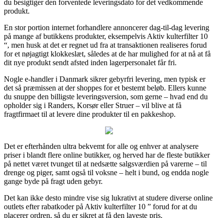
du besigtiger den forventede leveringsdato for det vedkommende
produkt.
En stor portion internet forhandlere annoncerer dag-til-dag levering
på mange af butikkens produkter, eksempelvis Aktiv kulterfilter 10
“, men husk at det er regnet ud fra at transaktionen realiseres forud
for et nøjagtigt klokkeslæt, således at de har mulighed for at nå at få
dit nye produkt sendt afsted inden lagerpersonalet får fri.
Nogle e-handler i Danmark sikrer gebyrfri levering, men typisk er
det så præmissen at der shoppes for et bestemt beløb. Ellers kunne
du snuppe den billigste leveringsversion, som gerne – hvad end du
opholder sig i Randers, Korsør eller Struer – vil blive at få
fragtfirmaet til at levere dine produkter til en pakkeshop.
Det er efterhånden ultra bekvemt for alle og enhver at analysere
priser i blandt flere online butikker, og herved har de fleste butikker
på nettet været tvunget til at nedsætte salgsværdien på varerne – til
drenge og piger, samt også til voksne – helt i bund, og endda nogle
gange byde på fragt uden gebyr.
Det kan ikke desto mindre vise sig lukrativt at studere diverse online
outlets efter rabatkoder på Aktiv kulterfilter 10 ” forud for at du
placerer ordren, så du er sikret at få den laveste pris.