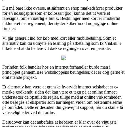
Du må bare ikke overse, at såfremt en shop markedsfører produkter
for en udsalgspris som er kolossalt god, kunne det tit være et
faresignal om en uærlig e-butik. Bestillinger med kort er imidlertid
inkluderet i et reglement, der støtter køber imod uoprigtige online
firmaer.
Vi går generelt ind for køb med kort eller mobilbetaling. Som et
alternativ kan du udnytte en løsning på afbetaling som fx ViaBill, i
tilfælde af at du hellere vil dække regningen over en periode.
Forinden folk handler hos en internet forhandler burde man i
princippet gennemlæse webshoppens betingelser, det er dog gerne et
omfattende projekt.
Et alternativ kan være at granske hvorvidt internet selskabet er e-
mærke godkendt, siden det kan være et tegn på at online firmaet
understøtter de opstillede regler, tillige med at online virksomheden
ofte besøges af eksperter som har megen viden om bestemmelserne
på området. Dette er desuden din genvej til support, når du skulle få
vanskeligheder ved din ordre.
Derudover kan det anbefales at køberen er klar over de vigtigste