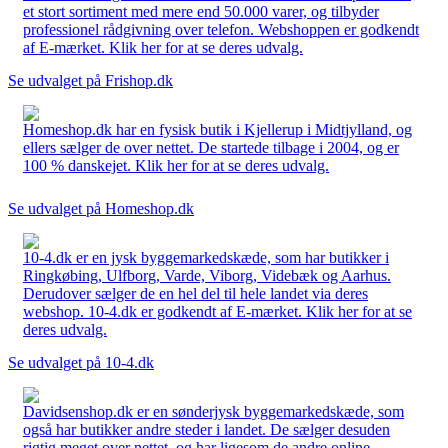
et stort sortiment med mere end 50.000 varer, og tilbyder
professionel rådgivning over telefon. Webshoppen er godkendt
af E-mærket. Klik her for at se deres udvalg.
Se udvalget på Frishop.dk
Homeshop.dk har en fysisk butik i Kjellerup i Midtjylland, og
ellers sælger de over nettet. De startede tilbage i 2004, og er
100 % danskejet. Klik her for at se deres udvalg.
Se udvalget på Homeshop.dk
10-4.dk er en jysk byggemarkedskæde, som har butikker i
Ringkøbing, Ulfborg, Varde, Viborg, Videbæk og Aarhus.
Derudover sælger de en hel del til hele landet via deres
webshop. 10-4.dk er godkendt af E-mærket. Klik her for at se
deres udvalg.
Se udvalget på 10-4.dk
Davidsenshop.dk er en sønderjysk byggemarkedskæde, som
også har butikker andre steder i landet. De sælger desuden
rigtig meget over nettet, og har ligesom de andre online