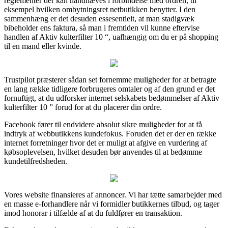
reglementer der kan håndhæves i forbindelse med ordren, til
eksempel hvilken ombytningsret netbutikken benytter. I den
sammenhæng er det desuden essesentielt, at man stadigvæk
bibeholder ens faktura, så man i fremtiden vil kunne eftervise
handlen af Aktiv kulterfilter 10 “, uafhængig om du er på shopping
til en mand eller kvinde.
Trustpilot præsterer sådan set fornemme muligheder for at betragte
en lang række tidligere forbrugeres omtaler og af den grund er det
fornuftigt, at du udforsker internet selskabets bedømmelser af Aktiv
kulterfilter 10 ” forud for at du placerer din ordre.
Facebook fører til endvidere absolut sikre muligheder for at få
indtryk af webbutikkens kundefokus. Foruden det er der en række
internet forretninger hvor det er muligt at afgive en vurdering af
købsoplevelsen, hvilket desuden bør anvendes til at bedømme
kundetilfredsheden.
Vores website finansieres af annoncer. Vi har tætte samarbejder med
en masse e-forhandlere når vi formidler butikkernes tilbud, og tager
imod honorar i tilfælde af at du fuldfører en transaktion.