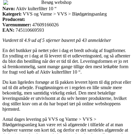
Besøg webshop
Navn:
Aktiv kulterfilter 10 “
Kategori:
VVS og Varme > VVS > Blødgøringsanlæg
Producent:
Varenummer:
47609166026
EAN:
745110669593
Vurderet til
4.9
ud af 5 stjerner baseret på
43
anmeldelser
En del butikker på nettet yder i dag et bredt udvalg af fragtformer.
En yndling er i dag at få leveret til et udleveringssted, og så afhenter
du blot din bestilling når der er tid til det. Leveringsformen er jo ret
så fremkommelig, samt mange gange tillige den mest letkøbte form
for fragt ved køb af Aktiv kulterfilter 10 “.
Du kan ligeledes forsøge at få pakken leveret hjem til dig privat eller
ud til dit arbejde. Fragtløsningen er i regelen en lille smule mere
bekostelig, men samtidig virkelig enkel. Den mest betalelige
leveringsmåde er utvivlsomt at du selv henter produkterne, hvilket
dog stiller krav om at du har bopæl tæt på online webshoppens
hjemsted.
Antal dages levering på VVS og Varme > VVS >
Blødgøringsanlæg kan være ret så afgørende i tilfælde af at man
behøver varerne om kort tid, og derfor er det særdeles afgørende at