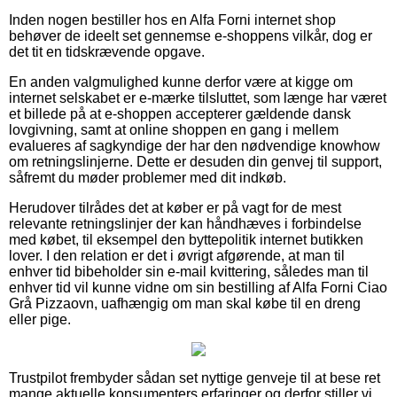
Inden nogen bestiller hos en Alfa Forni internet shop
behøver de ideelt set gennemse e-shoppens vilkår, dog er
det tit en tidskrævende opgave.
En anden valgmulighed kunne derfor være at kigge om
internet selskabet er e-mærke tilsluttet, som længe har været
et billede på at e-shoppen accepterer gældende dansk
lovgivning, samt at online shoppen en gang i mellem
evalueres af sagkyndige der har den nødvendige knowhow
om retningslinjerne. Dette er desuden din genvej til support,
såfremt du møder problemer med dit indkøb.
Herudover tilrådes det at køber er på vagt for de mest
relevante retningslinjer der kan håndhæves i forbindelse
med købet, til eksempel den byttepolitik internet butikken
lover. I den relation er det i øvrigt afgørende, at man til
enhver tid bibeholder sin e-mail kvittering, således man til
enhver tid vil kunne vidne om sin bestilling af Alfa Forni Ciao
Grå Pizzaovn, uafhængig om man skal købe til en dreng
eller pige.
Trustpilot frembyder sådan set nyttige genveje til at bese ret
mange aktuelle konsumenters erfaringer og derfor stiller vi