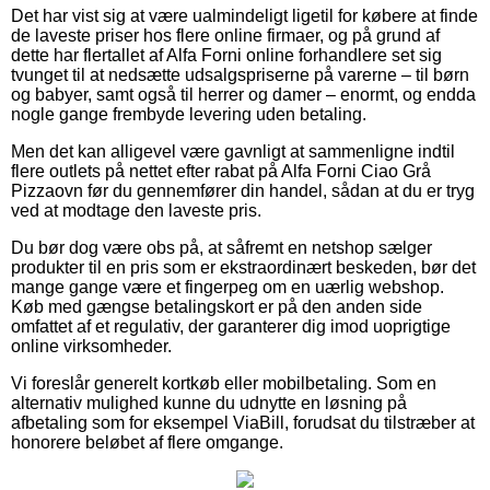
Det har vist sig at være ualmindeligt ligetil for købere at finde
de laveste priser hos flere online firmaer, og på grund af
dette har flertallet af Alfa Forni online forhandlere set sig
tvunget til at nedsætte udsalgspriserne på varerne – til børn
og babyer, samt også til herrer og damer – enormt, og endda
nogle gange frembyde levering uden betaling.
Men det kan alligevel være gavnligt at sammenligne indtil
flere outlets på nettet efter rabat på Alfa Forni Ciao Grå
Pizzaovn før du gennemfører din handel, sådan at du er tryg
ved at modtage den laveste pris.
Du bør dog være obs på, at såfremt en netshop sælger
produkter til en pris som er ekstraordinært beskeden, bør det
mange gange være et fingerpeg om en uærlig webshop.
Køb med gængse betalingskort er på den anden side
omfattet af et regulativ, der garanterer dig imod uoprigtige
online virksomheder.
Vi foreslår generelt kortkøb eller mobilbetaling. Som en
alternativ mulighed kunne du udnytte en løsning på
afbetaling som for eksempel ViaBill, forudsat du tilstræber at
honorere beløbet af flere omgange.