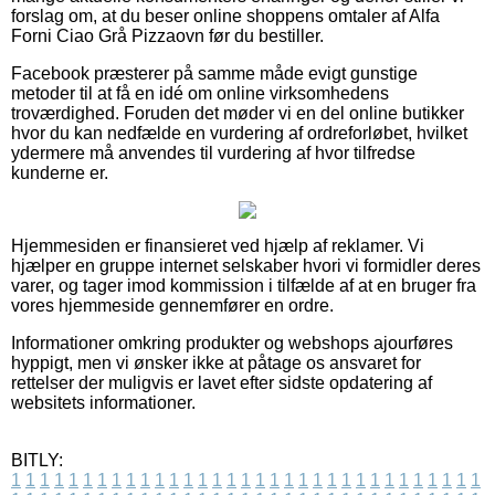
forslag om, at du beser online shoppens omtaler af Alfa
Forni Ciao Grå Pizzaovn før du bestiller.
Facebook præsterer på samme måde evigt gunstige
metoder til at få en idé om online virksomhedens
troværdighed. Foruden det møder vi en del online butikker
hvor du kan nedfælde en vurdering af ordreforløbet, hvilket
ydermere må anvendes til vurdering af hvor tilfredse
kunderne er.
Hjemmesiden er finansieret ved hjælp af reklamer. Vi
hjælper en gruppe internet selskaber hvori vi formidler deres
varer, og tager imod kommission i tilfælde af at en bruger fra
vores hjemmeside gennemfører en ordre.
Informationer omkring produkter og webshops ajourføres
hyppigt, men vi ønsker ikke at påtage os ansvaret for
rettelser der muligvis er lavet efter sidste opdatering af
websitets informationer.
BITLY:
1
1
1
1
1
1
1
1
1
1
1
1
1
1
1
1
1
1
1
1
1
1
1
1
1
1
1
1
1
1
1
1
1