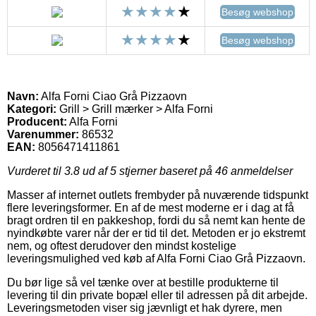
Besøg webshop
Besøg webshop
Navn:
Alfa Forni Ciao Grå Pizzaovn
Kategori:
Grill > Grill mærker > Alfa Forni
Producent:
Alfa Forni
Varenummer:
86532
EAN:
8056471411861
Vurderet til
3.8
ud af 5 stjerner baseret på
46
anmeldelser
Masser af internet outlets frembyder på nuværende tidspunkt
flere leveringsformer. En af de mest moderne er i dag at få
bragt ordren til en pakkeshop, fordi du så nemt kan hente de
nyindkøbte varer når der er tid til det. Metoden er jo ekstremt
nem, og oftest derudover den mindst kostelige
leveringsmulighed ved køb af Alfa Forni Ciao Grå Pizzaovn.
Du bør lige så vel tænke over at bestille produkterne til
levering til din private bopæl eller til adressen på dit arbejde.
Leveringsmetoden viser sig jævnligt et hak dyrere, men