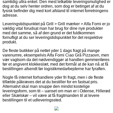
samtidig ultra enkel. Den mest letkøbte leveringsmulighed er
dog at du selv henter ordren, som dog er betinget af at du
fysisk befinder dig med kort afstand til internet forretningens
adresse.
Leveringstidspunktet på Grill > Grill mærker > Alfa Forni er jo
vældig vital forudsat man har brug for dine nye produkter
med det samme, så af den grund er det fuldkommen
fornuftigt at du ser leveringstidspunktet for det respektive
produkt.
De fleste butikker på nettet yder 1 dags fragt på mange
varenumre, eksempelvis Alfa Forni Ciao Grå Pizzaovn, men
vær vagtsom da det nødvendiggør at handlen gemmenføres
før et angivent klokkeslæt, med det formål at de kan nå at få
bestillingen afsendt før logistikmedarbejderne har fyraften.
Nogle få internet forhandlere yder fri fragt, men i de fleste
tilfælde påkræves det at du bestiller for en fastsat pris.
Alternativt skal man snuppe den mindst kostelige
leveringsform, som tit – uanset om man er i Odense, Hillerød
eller Skælskør – vil være at få fragtmanden til at levere
bestillingen til et udleveringssted.