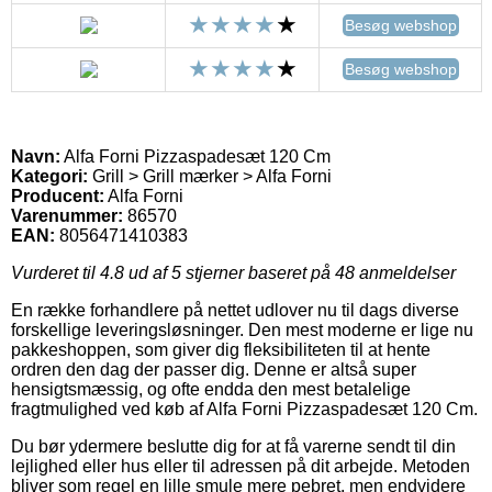
Besøg webshop
Besøg webshop
Navn:
Alfa Forni Pizzaspadesæt 120 Cm
Kategori:
Grill > Grill mærker > Alfa Forni
Producent:
Alfa Forni
Varenummer:
86570
EAN:
8056471410383
Vurderet til
4.8
ud af 5 stjerner baseret på
48
anmeldelser
En række forhandlere på nettet udlover nu til dags diverse
forskellige leveringsløsninger. Den mest moderne er lige nu
pakkeshoppen, som giver dig fleksibiliteten til at hente
ordren den dag der passer dig. Denne er altså super
hensigtsmæssig, og ofte endda den mest betalelige
fragtmulighed ved køb af Alfa Forni Pizzaspadesæt 120 Cm.
Du bør ydermere beslutte dig for at få varerne sendt til din
lejlighed eller hus eller til adressen på dit arbejde. Metoden
bliver som regel en lille smule mere pebret, men endvidere