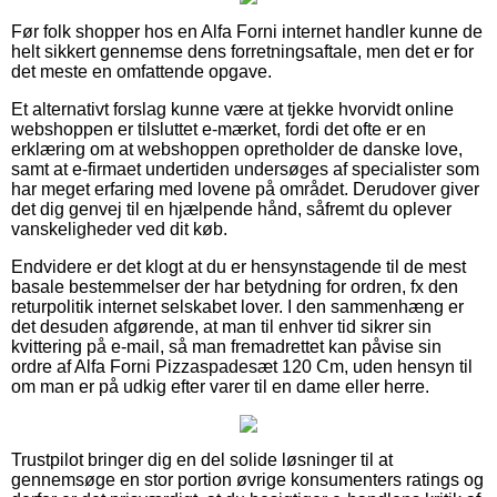
Før folk shopper hos en Alfa Forni internet handler kunne de
helt sikkert gennemse dens forretningsaftale, men det er for
det meste en omfattende opgave.
Et alternativt forslag kunne være at tjekke hvorvidt online
webshoppen er tilsluttet e-mærket, fordi det ofte er en
erklæring om at webshoppen opretholder de danske love,
samt at e-firmaet undertiden undersøges af specialister som
har meget erfaring med lovene på området. Derudover giver
det dig genvej til en hjælpende hånd, såfremt du oplever
vanskeligheder ved dit køb.
Endvidere er det klogt at du er hensynstagende til de mest
basale bestemmelser der har betydning for ordren, fx den
returpolitik internet selskabet lover. I den sammenhæng er
det desuden afgørende, at man til enhver tid sikrer sin
kvittering på e-mail, så man fremadrettet kan påvise sin
ordre af Alfa Forni Pizzaspadesæt 120 Cm, uden hensyn til
om man er på udkig efter varer til en dame eller herre.
Trustpilot bringer dig en del solide løsninger til at
gennemsøge en stor portion øvrige konsumenters ratings og