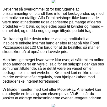
Det er ret så overkommeligt for forbrugerne at
prissammenligne i blandt flere internet foretagender, og med
det motiv har utallige Alfa Forni netshops ikke kunne lade
være med at nedsætte udsalgspriserne på mange af deres
produkter – til børn, og ligeledes også til kvinder og mænd –
en hel del, og endda nogle gange tilbyde portofri fragt.
Det kan dog ikke desto mindre vise sig profitabelt at
inspicere enkelte internet handler efter rabat på Alfa Forni
Pizzaspadesæt 120 Cm forud for at du bestiller, så man er
skudsikker på at opnå den laveste pris.
Man bør lige meget hvad være klar over, at såfremt en online
shop annoncerer en vare til salg for en salgspris der kan ses
som uhørt tiltalende, så er det tit være en varsel om en
bedragerisk internet webshop. Køb med kort er ikke desto
mindre omfattet af et regulativ, som hjælper køber imod
bedrageriske internet forretninger.
Vi tilråder handler med kort eller MobilePay. Alternativt kan
du udnytte en løsning som eksempelvis ViaBill, når du
ønsker at afdrage omkostningerne over et længere tidsrum.