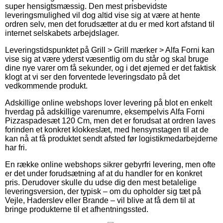
super hensigtsmæssig. Den mest prisbevidste
leveringsmulighed vil dog altid vise sig at være at hente
ordren selv, men det forudsætter at du er med kort afstand til
internet selskabets arbejdslager.
Leveringstidspunktet på Grill > Grill mærker > Alfa Forni kan
vise sig at være yderst væsentlig om du står og skal bruge
dine nye varer om få sekunder, og i det øjemed er det faktisk
klogt at vi ser den forventede leveringsdato på det
vedkommende produkt.
Adskillige online webshops lover levering på blot en enkelt
hverdag på adskillige varenumre, eksempelvis Alfa Forni
Pizzaspadesæt 120 Cm, men det er forudsat at ordren laves
forinden et konkret klokkeslæt, med hensynstagen til at de
kan nå at få produktet sendt afsted før logistikmedarbejderne
har fri.
En række online webshops sikrer gebyrfri levering, men ofte
er det under forudsætning af at du handler for en konkret
pris. Derudover skulle du udse dig den mest betalelige
leveringsversion, der typisk – om du opholder sig tæt på
Vejle, Haderslev eller Brande – vil blive at få dem til at
bringe produkterne til et afhentningssted.