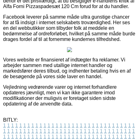
derfor er det prisværdigt, at du besigtiger e-handlens kritik af
Alfa Forni Pizzaspadesæt 120 Cm forud for at du handler.
Facebook leverer på samme måde ultra gunstige chancer
for at få indsigt i internet selskabets troværdighed. Her ses
en del webbutikker som tilbyder folk at meddele en
bedømmelse af ordreforløbet, hvilket på samme måde burde
drages fordel af til at fornemme kundernes tilfredshed.
Vores website er finansieret af indtægter fra reklamer. Vi
arbejder sammen med utallige internet handler og
markedsfører deres tilbud, og indhenter betaling hvis en af
de besøgende på vores side laver en handel.
Vejledning vedrørende varer og internet forhandlere
opdateres jævnligt, men vi kan ikke garantere imod
modifikationer der muligvis er foretaget siden sidste
opdatering af de anvendte data.
BITLY:
1
1
1
1
1
1
1
1
1
1
1
1
1
1
1
1
1
1
1
1
1
1
1
1
1
1
1
1
1
1
1
1
1
1
1
1
1
1
1
1
1
1
1
1
1
1
1
1
1
1
1
1
1
1
1
1
1
1
1
1
1
1
1
1
1
1
1
1
1
1
1
1
1
1
1
1
1
1
1
1
1
1
1
1
1
1
1
1
1
1
1
1
1
1
1
1
1
1
1