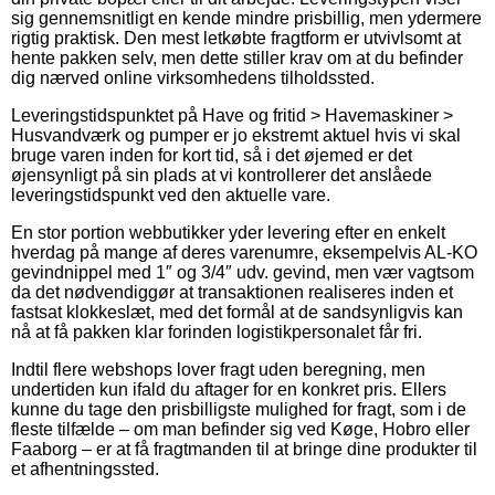
sig gennemsnitligt en kende mindre prisbillig, men ydermere
rigtig praktisk. Den mest letkøbte fragtform er utvivlsomt at
hente pakken selv, men dette stiller krav om at du befinder
dig nærved online virksomhedens tilholdssted.
Leveringstidspunktet på Have og fritid > Havemaskiner >
Husvandværk og pumper er jo ekstremt aktuel hvis vi skal
bruge varen inden for kort tid, så i det øjemed er det
øjensynligt på sin plads at vi kontrollerer det anslåede
leveringstidspunkt ved den aktuelle vare.
En stor portion webbutikker yder levering efter en enkelt
hverdag på mange af deres varenumre, eksempelvis AL-KO
gevindnippel med 1″ og 3/4″ udv. gevind, men vær vagtsom
da det nødvendiggør at transaktionen realiseres inden et
fastsat klokkeslæt, med det formål at de sandsynligvis kan
nå at få pakken klar forinden logistikpersonalet får fri.
Indtil flere webshops lover fragt uden beregning, men
undertiden kun ifald du aftager for en konkret pris. Ellers
kunne du tage den prisbilligste mulighed for fragt, som i de
fleste tilfælde – om man befinder sig ved Køge, Hobro eller
Faaborg – er at få fragtmanden til at bringe dine produkter til
et afhentningssted.