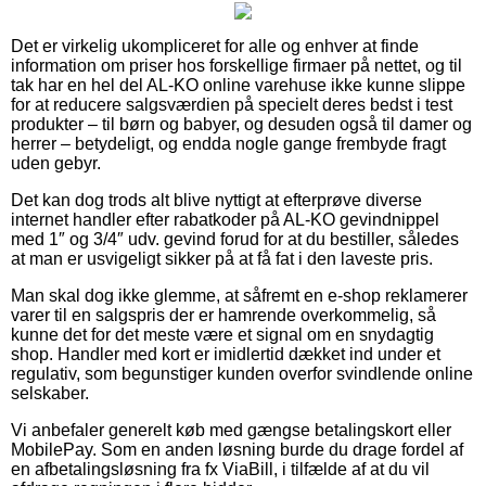
Det er virkelig ukompliceret for alle og enhver at finde
information om priser hos forskellige firmaer på nettet, og til
tak har en hel del AL-KO online varehuse ikke kunne slippe
for at reducere salgsværdien på specielt deres bedst i test
produkter – til børn og babyer, og desuden også til damer og
herrer – betydeligt, og endda nogle gange frembyde fragt
uden gebyr.
Det kan dog trods alt blive nyttigt at efterprøve diverse
internet handler efter rabatkoder på AL-KO gevindnippel
med 1″ og 3/4″ udv. gevind forud for at du bestiller, således
at man er usvigeligt sikker på at få fat i den laveste pris.
Man skal dog ikke glemme, at såfremt en e-shop reklamerer
varer til en salgspris der er hamrende overkommelig, så
kunne det for det meste være et signal om en snydagtig
shop. Handler med kort er imidlertid dækket ind under et
regulativ, som begunstiger kunden overfor svindlende online
selskaber.
Vi anbefaler generelt køb med gængse betalingskort eller
MobilePay. Som en anden løsning burde du drage fordel af
en afbetalingsløsning fra fx ViaBill, i tilfælde af at du vil