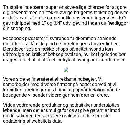
Trustpilot indebærer super ønskværdige chancer for at gøre
dig bekendt med en række øvrige brugeres tanker og derved
er det smart, at du tjekker e-butikkens vurderinger af AL-KO
gevindnippel med 1″ og 3/4″ udv. gevind inden du færdiggør
din shopping.
Facebook præsterer tilsvarende fuldkommen strålende
metoder til at få et kig ind i e-forretningens troværdighed.
Derudover ses en række shops på nettet hvor du kan
udfærdige en kritik af købsoplevelsen, hvilket ligeledes bør
drages fordel af til at få et indtryk af hvor glade kunderne er.
Vores side er finansieret af reklameindtægter. Vi
samarbejder med diverse firmaer på nettet derved at vi
formidler forretningernes tilbud, og opnår betaling når de
besøgende vi sender videre gennemfører en ordre.
Viden vedrørende produkter og netbutikker understøttes
løbende, men det er umuligt for os at give garantier imod
modifikationer der kan være realiseret efter seneste
opdatering af websitets data.