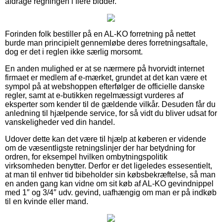
afdrage regningen i flere bidder.
Forinden folk bestiller på en AL-KO forretning på nettet
burde man principielt gennemløbe deres forretningsaftale,
dog er det i reglen ikke særlig morsomt.
En anden mulighed er at se nærmere på hvorvidt internet
firmaet er medlem af e-mærket, grundet at det kan være et
sympol på at webshoppen efterfølger de officielle danske
regler, samt at e-butikken regelmæssigt vurderes af
eksperter som kender til de gældende vilkår. Desuden får du
anledning til hjælpende service, for så vidt du bliver udsat for
vanskeligheder ved din handel.
Udover dette kan det være til hjælp at køberen er vidende
om de væsentligste retningslinjer der har betydning for
ordren, for eksempel hvilken ombytningspolitik
virksomheden benytter. Derfor er det ligeledes essesentielt,
at man til enhver tid bibeholder sin købsbekræftelse, så man
en anden gang kan vidne om sit køb af AL-KO gevindnippel
med 1″ og 3/4″ udv. gevind, uafhængig om man er på indkøb
til en kvinde eller mand.