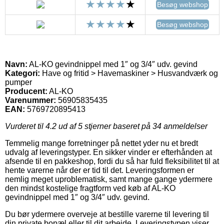
Besøg webshop
Besøg webshop
Navn:
AL-KO gevindnippel med 1″ og 3/4″ udv. gevind
Kategori:
Have og fritid > Havemaskiner > Husvandværk og
pumper
Producent:
AL-KO
Varenummer:
56905835435
EAN:
5769720895413
Vurderet til
4.2
ud af 5 stjerner baseret på
34
anmeldelser
Temmelig mange forretninger på nettet yder nu et bredt
udvalg af leveringstyper. En sikker vinder er efterhånden at
afsende til en pakkeshop, fordi du så har fuld fleksibilitet til at
hente varerne når der er tid til det. Leveringsformen er
nemlig meget uproblematisk, samt mange gange ydermere
den mindst kostelige fragtform ved køb af AL-KO
gevindnippel med 1″ og 3/4″ udv. gevind.
Du bør ydermere overveje at bestille varerne til levering til
din private bopæl eller til dit arbejde. Leveringstypen viser