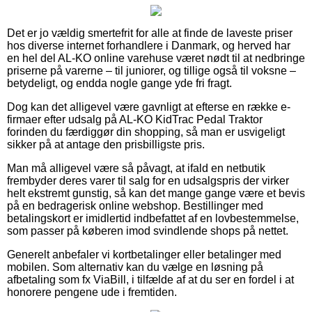
Det er jo vældig smertefrit for alle at finde de laveste priser
hos diverse internet forhandlere i Danmark, og herved har
en hel del AL-KO online varehuse været nødt til at nedbringe
priserne på varerne – til juniorer, og tillige også til voksne –
betydeligt, og endda nogle gange yde fri fragt.
Dog kan det alligevel være gavnligt at efterse en række e-
firmaer efter udsalg på AL-KO KidTrac Pedal Traktor
forinden du færdiggør din shopping, så man er usvigeligt
sikker på at antage den prisbilligste pris.
Man må alligevel være så påvagt, at ifald en netbutik
frembyder deres varer til salg for en udsalgspris der virker
helt ekstremt gunstig, så kan det mange gange være et bevis
på en bedragerisk online webshop. Bestillinger med
betalingskort er imidlertid indbefattet af en lovbestemmelse,
som passer på køberen imod svindlende shops på nettet.
Generelt anbefaler vi kortbetalinger eller betalinger med
mobilen. Som alternativ kan du vælge en løsning på
afbetaling som fx ViaBill, i tilfælde af at du ser en fordel i at
honorere pengene ude i fremtiden.