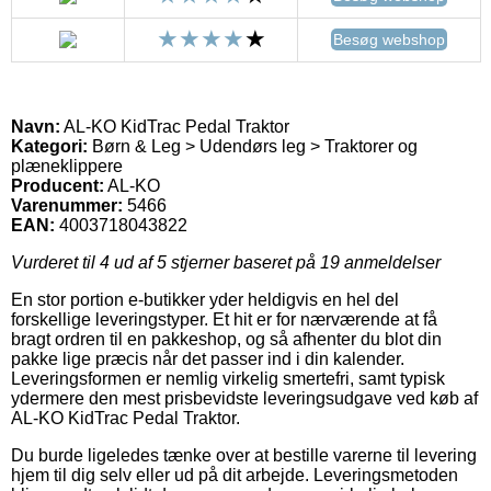
Besøg webshop
Navn:
AL-KO KidTrac Pedal Traktor
Kategori:
Børn & Leg > Udendørs leg > Traktorer og
plæneklippere
Producent:
AL-KO
Varenummer:
5466
EAN:
4003718043822
Vurderet til
4
ud af 5 stjerner baseret på
19
anmeldelser
En stor portion e-butikker yder heldigvis en hel del
forskellige leveringstyper. Et hit er for nærværende at få
bragt ordren til en pakkeshop, og så afhenter du blot din
pakke lige præcis når det passer ind i din kalender.
Leveringsformen er nemlig virkelig smertefri, samt typisk
ydermere den mest prisbevidste leveringsudgave ved køb af
AL-KO KidTrac Pedal Traktor.
Du burde ligeledes tænke over at bestille varerne til levering
hjem til dig selv eller ud på dit arbejde. Leveringsmetoden