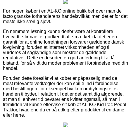
Før nogen køber i en AL-KO online butik behøver man de
facto granske forhandlerens handelsvilkår, men det er for det
meste ikke særlig sjovt.
En nemmere løsning kunne derfor være at kontrollere
hvorvidt e-firmaet er godkendt af e-mærket, da det er en
garanti for at online forretningen forsvarer gældende dansk
lovgivning, foruden at internet virksomheden af og til
vurderes af sagkyndige som mestrer de gældende
regulativer. Dette er desuden en god anledning til at få
bistand, for så vidt du møder problemer i forbindelse med din
handel.
Foruden dette foreslår vi at køber er påpasselig med de
mest relevante vedtægter der kan spille ind i forbindelse
med bestillingen, for eksempel hvilken ombytningsret e-
handlen tilbyder. I relation til det er det samtidig afgørende,
at man til enhver tid bevarer ens kvitteringsmail, så man i
fremtiden vil kunne eftervise sit køb af AL-KO KidTrac Pedal
Traktor, hvad end du er på udkig efter produkter til en dame
eller herre.