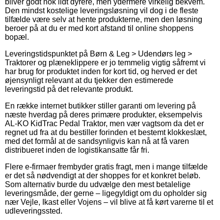
bliver godt nok lidt dyrere, men ydermere virkelig bekvem.
Den mindst kostelige leveringsløsning vil dog i de fleste
tilfælde være selv at hente produkterne, men den løsning
beroer på at du er med kort afstand til online shoppens
bopæl.
Leveringstidspunktet på Børn & Leg > Udendørs leg >
Traktorer og plæneklippere er jo temmelig vigtig såfremt vi
har brug for produktet inden for kort tid, og herved er det
øjensynligt relevant at du tjekker den estimerede
leveringstid på det relevante produkt.
En række internet butikker stiller garanti om levering på
næste hverdag på deres primære produkter, eksempelvis
AL-KO KidTrac Pedal Traktor, men vær vagtsom da det er
regnet ud fra at du bestiller forinden et bestemt klokkeslæt,
med det formål at de sandsynligvis kan nå at få varen
distribueret inden de logistikansatte får fri.
Flere e-firmaer frembyder gratis fragt, men i mange tilfælde
er det så nødvendigt at der shoppes for et konkret beløb.
Som alternativ burde du udvælge den mest betalelige
leveringsmåde, der gerne – ligegyldigt om du opholder sig
nær Vejle, Ikast eller Vojens – vil blive at få kørt varerne til et
udleveringssted.