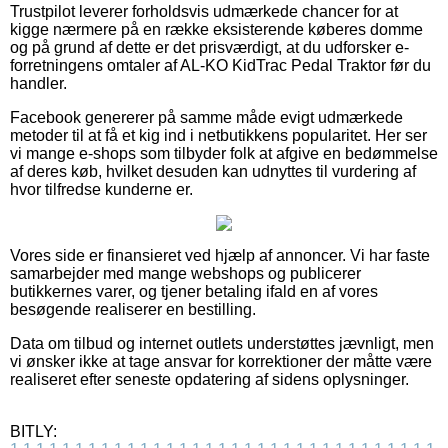
Trustpilot leverer forholdsvis udmærkede chancer for at
kigge nærmere på en række eksisterende køberes domme
og på grund af dette er det prisværdigt, at du udforsker e-
forretningens omtaler af AL-KO KidTrac Pedal Traktor før du
handler.
Facebook genererer på samme måde evigt udmærkede
metoder til at få et kig ind i netbutikkens popularitet. Her ser
vi mange e-shops som tilbyder folk at afgive en bedømmelse
af deres køb, hvilket desuden kan udnyttes til vurdering af
hvor tilfredse kunderne er.
Vores side er finansieret ved hjælp af annoncer. Vi har faste
samarbejder med mange webshops og publicerer
butikkernes varer, og tjener betaling ifald en af vores
besøgende realiserer en bestilling.
Data om tilbud og internet outlets understøttes jævnligt, men
vi ønsker ikke at tage ansvar for korrektioner der måtte være
realiseret efter seneste opdatering af sidens oplysninger.
BITLY: