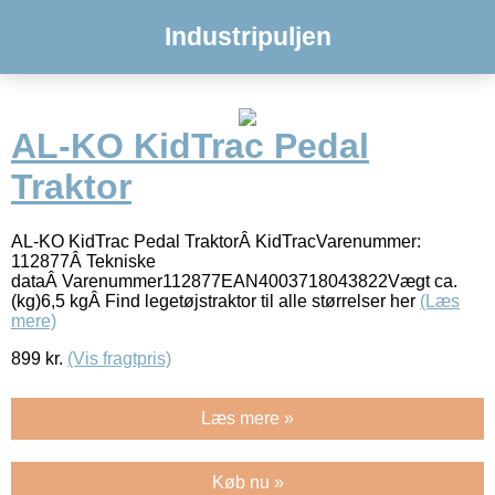
Industripuljen
AL-KO KidTrac Pedal
Traktor
AL-KO KidTrac Pedal TraktorÂ KidTracVarenummer:
112877Â Tekniske
dataÂ Varenummer112877EAN4003718043822Vægt ca.
(kg)6,5 kgÂ Find legetøjstraktor til alle størrelser her
(Læs
mere)
899
kr.
(Vis fragtpris)
Læs mere »
Køb nu »