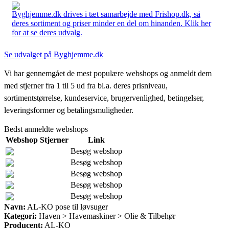
Byghjemme.dk drives i tæt samarbejde med Frishop.dk, så
deres sortiment og priser minder en del om hinanden. Klik her
for at se deres udvalg.
Se udvalget på Byghjemme.dk
Vi har gennemgået de mest populære webshops og anmeldt dem
med stjerner fra 1 til 5 ud fra bl.a. deres prisniveau,
sortimentstørrelse, kundeservice, brugervenlighed, betingelser,
leveringsformer og betalingsmuligheder.
Bedst anmeldte webshops
Webshop
Stjerner
Link
Besøg webshop
Besøg webshop
Besøg webshop
Besøg webshop
Besøg webshop
Navn:
AL-KO pose til løvsuger
Kategori:
Haven > Havemaskiner > Olie & Tilbehør
Producent:
AL-KO