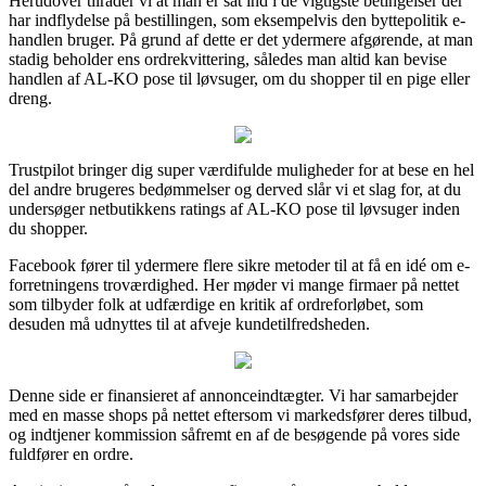
Herudover tilråder vi at man er sat ind i de vigtigste betingelser der
har indflydelse på bestillingen, som eksempelvis den byttepolitik e-
handlen bruger. På grund af dette er det ydermere afgørende, at man
stadig beholder ens ordrekvittering, således man altid kan bevise
handlen af AL-KO pose til løvsuger, om du shopper til en pige eller
dreng.
Trustpilot bringer dig super værdifulde muligheder for at bese en hel
del andre brugeres bedømmelser og derved slår vi et slag for, at du
undersøger netbutikkens ratings af AL-KO pose til løvsuger inden
du shopper.
Facebook fører til ydermere flere sikre metoder til at få en idé om e-
forretningens troværdighed. Her møder vi mange firmaer på nettet
som tilbyder folk at udfærdige en kritik af ordreforløbet, som
desuden må udnyttes til at afveje kundetilfredsheden.
Denne side er finansieret af annonceindtægter. Vi har samarbejder
med en masse shops på nettet eftersom vi markedsfører deres tilbud,
og indtjener kommission såfremt en af de besøgende på vores side
fuldfører en ordre.