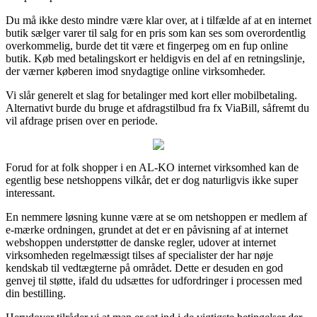
Du må ikke desto mindre være klar over, at i tilfælde af at en internet
butik sælger varer til salg for en pris som kan ses som overordentlig
overkommelig, burde det tit være et fingerpeg om en fup online
butik. Køb med betalingskort er heldigvis en del af en retningslinje,
der værner køberen imod snydagtige online virksomheder.
Vi slår generelt et slag for betalinger med kort eller mobilbetaling.
Alternativt burde du bruge et afdragstilbud fra fx ViaBill, såfremt du
vil afdrage prisen over en periode.
Forud for at folk shopper i en AL-KO internet virksomhed kan de
egentlig bese netshoppens vilkår, det er dog naturligvis ikke super
interessant.
En nemmere løsning kunne være at se om netshoppen er medlem af
e-mærke ordningen, grundet at det er en påvisning af at internet
webshoppen understøtter de danske regler, udover at internet
virksomheden regelmæssigt tilses af specialister der har nøje
kendskab til vedtægterne på området. Dette er desuden en god
genvej til støtte, ifald du udsættes for udfordringer i processen med
din bestilling.