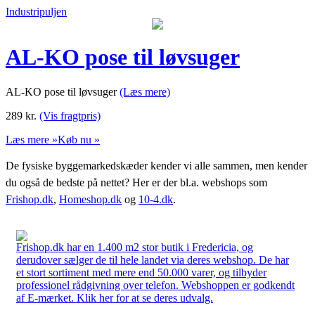
Industripuljen
AL-KO pose til løvsuger
AL-KO pose til løvsuger
(Læs mere)
289
kr.
(Vis fragtpris)
Læs mere »
Køb nu »
De fysiske byggemarkedskæder kender vi alle sammen, men kender
du også de bedste på nettet? Her er der bl.a. webshops som
Frishop.dk
,
Homeshop.dk
og
10-4.dk
.
Frishop.dk har en 1.400 m2 stor butik i Fredericia, og
derudover sælger de til hele landet via deres webshop. De har
et stort sortiment med mere end 50.000 varer, og tilbyder
professionel rådgivning over telefon. Webshoppen er godkendt
af E-mærket. Klik her for at se deres udvalg.