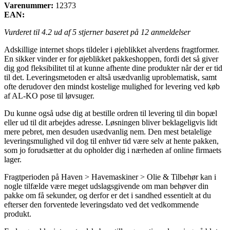
Varenummer:
12373
EAN:
Vurderet til
4.2
ud af 5 stjerner baseret på
12
anmeldelser
Adskillige internet shops tildeler i øjeblikket alverdens fragtformer.
En sikker vinder er for øjeblikket pakkeshoppen, fordi det så giver
dig god fleksibilitet til at kunne afhente dine produkter når der er tid
til det. Leveringsmetoden er altså usædvanlig uproblematisk, samt
ofte derudover den mindst kostelige mulighed for levering ved køb
af AL-KO pose til løvsuger.
Du kunne også udse dig at bestille ordren til levering til din bopæl
eller ud til dit arbejdes adresse. Løsningen bliver beklageligvis lidt
mere pebret, men desuden usædvanlig nem. Den mest betalelige
leveringsmulighed vil dog til enhver tid være selv at hente pakken,
som jo forudsætter at du opholder dig i nærheden af online firmaets
lager.
Fragtperioden på Haven > Havemaskiner > Olie & Tilbehør kan i
nogle tilfælde være meget udslagsgivende om man behøver din
pakke om få sekunder, og derfor er det i sandhed essentielt at du
efterser den forventede leveringsdato ved det vedkommende
produkt.