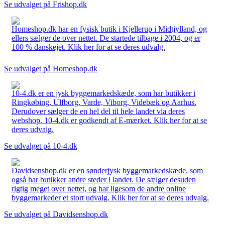
Se udvalget på Frishop.dk
Homeshop.dk har en fysisk butik i Kjellerup i Midtjylland, og
ellers sælger de over nettet. De startede tilbage i 2004, og er
100 % danskejet. Klik her for at se deres udvalg.
Se udvalget på Homeshop.dk
10-4.dk er en jysk byggemarkedskæde, som har butikker i
Ringkøbing, Ulfborg, Varde, Viborg, Videbæk og Aarhus.
Derudover sælger de en hel del til hele landet via deres
webshop. 10-4.dk er godkendt af E-mærket. Klik her for at se
deres udvalg.
Se udvalget på 10-4.dk
Davidsenshop.dk er en sønderjysk byggemarkedskæde, som
også har butikker andre steder i landet. De sælger desuden
rigtig meget over nettet, og har ligesom de andre online
byggemarkeder et stort udvalg. Klik her for at se deres udvalg.
Se udvalget på Davidsenshop.dk