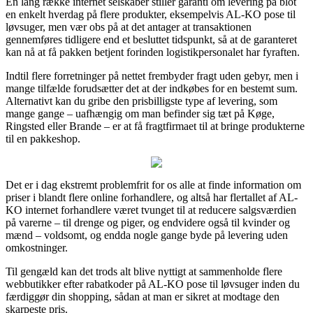
En lang række internet selskaber stiller garanti om levering på blot
en enkelt hverdag på flere produkter, eksempelvis AL-KO pose til
løvsuger, men vær obs på at det antager at transaktionen
gennemføres tidligere end et besluttet tidspunkt, så at de garanteret
kan nå at få pakken betjent forinden logistikpersonalet har fyraften.
Indtil flere forretninger på nettet frembyder fragt uden gebyr, men i
mange tilfælde forudsætter det at der indkøbes for en bestemt sum.
Alternativt kan du gribe den prisbilligste type af levering, som
mange gange – uafhængig om man befinder sig tæt på Køge,
Ringsted eller Brande – er at få fragtfirmaet til at bringe produkterne
til en pakkeshop.
Det er i dag ekstremt problemfrit for os alle at finde information om
priser i blandt flere online forhandlere, og altså har flertallet af AL-
KO internet forhandlere været tvunget til at reducere salgsværdien
på varerne – til drenge og piger, og endvidere også til kvinder og
mænd – voldsomt, og endda nogle gange byde på levering uden
omkostninger.
Til gengæld kan det trods alt blive nyttigt at sammenholde flere
webbutikker efter rabatkoder på AL-KO pose til løvsuger inden du
færdiggør din shopping, sådan at man er sikret at modtage den
skarpeste pris.