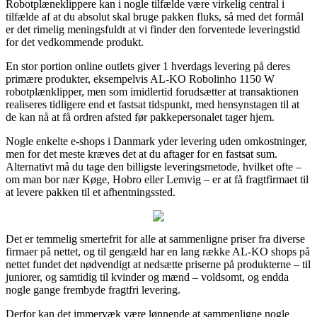
Robotplæneklippere kan i nogle tilfælde være virkelig central i
tilfælde af at du absolut skal bruge pakken fluks, så med det formål
er det rimelig meningsfuldt at vi finder den forventede leveringstid
for det vedkommende produkt.
En stor portion online outlets giver 1 hverdags levering på deres
primære produkter, eksempelvis AL-KO Robolinho 1150 W
robotplænklipper, men som imidlertid forudsætter at transaktionen
realiseres tidligere end et fastsat tidspunkt, med hensynstagen til at
de kan nå at få ordren afsted før pakkepersonalet tager hjem.
Nogle enkelte e-shops i Danmark yder levering uden omkostninger,
men for det meste kræves det at du aftager for en fastsat sum.
Alternativt må du tage den billigste leveringsmetode, hvilket ofte –
om man bor nær Køge, Hobro eller Lemvig – er at få fragtfirmaet til
at levere pakken til et afhentningssted.
Det er temmelig smertefrit for alle at sammenligne priser fra diverse
firmaer på nettet, og til gengæld har en lang række AL-KO shops på
nettet fundet det nødvendigt at nedsætte priserne på produkterne – til
juniorer, og samtidig til kvinder og mænd – voldsomt, og endda
nogle gange frembyde fragtfri levering.
Derfor kan det immervæk være lønnende at sammenligne nogle