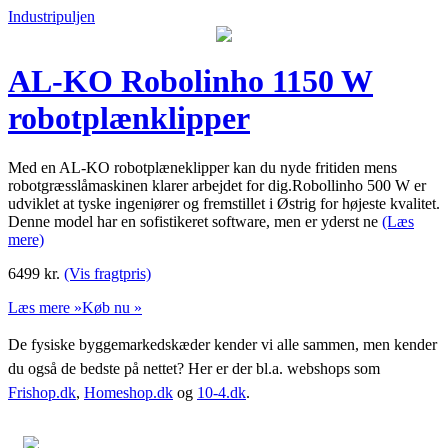
Industripuljen
AL-KO Robolinho 1150 W
robotplænklipper
Med en AL-KO robotplæneklipper kan du nyde fritiden mens
robotgræsslåmaskinen klarer arbejdet for dig.Robollinho 500 W er
udviklet at tyske ingeniører og fremstillet i Østrig for højeste kvalitet.
Denne model har en sofistikeret software, men er yderst ne
(Læs
mere)
6499
kr.
(Vis fragtpris)
Læs mere »
Køb nu »
De fysiske byggemarkedskæder kender vi alle sammen, men kender
du også de bedste på nettet? Her er der bl.a. webshops som
Frishop.dk
,
Homeshop.dk
og
10-4.dk
.