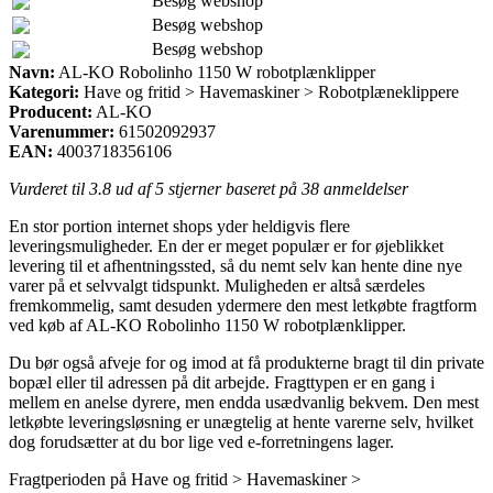
Besøg webshop
Besøg webshop
Besøg webshop
Navn:
AL-KO Robolinho 1150 W robotplænklipper
Kategori:
Have og fritid > Havemaskiner > Robotplæneklippere
Producent:
AL-KO
Varenummer:
61502092937
EAN:
4003718356106
Vurderet til
3.8
ud af 5 stjerner baseret på
38
anmeldelser
En stor portion internet shops yder heldigvis flere
leveringsmuligheder. En der er meget populær er for øjeblikket
levering til et afhentningssted, så du nemt selv kan hente dine nye
varer på et selvvalgt tidspunkt. Muligheden er altså særdeles
fremkommelig, samt desuden ydermere den mest letkøbte fragtform
ved køb af AL-KO Robolinho 1150 W robotplænklipper.
Du bør også afveje for og imod at få produkterne bragt til din private
bopæl eller til adressen på dit arbejde. Fragttypen er en gang i
mellem en anelse dyrere, men endda usædvanlig bekvem. Den mest
letkøbte leveringsløsning er unægtelig at hente varerne selv, hvilket
dog forudsætter at du bor lige ved e-forretningens lager.
Fragtperioden på Have og fritid > Havemaskiner >