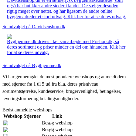
Davidsenshop.dk er en sønderjysk byggemarkedskæde, som
også har butikker andre steder i landet. De sælger desuden
rigtig meget over nettet, og har ligesom de andre online
byggemarkeder et stort udvalg. Klik her for at se deres udvalg.
Se udvalget på Davidsenshop.dk
Byghjemme.dk drives i tæt samarbejde med Frishop.dk, så
deres sortiment og priser minder en del om hinanden. Klik her
for at se deres udvalg.
Se udvalget på Byghjemme.dk
Vi har gennemgået de mest populære webshops og anmeldt dem
med stjerner fra 1 til 5 ud fra bl.a. deres prisniveau,
sortimentstørrelse, kundeservice, brugervenlighed, betingelser,
leveringsformer og betalingsmuligheder.
Bedst anmeldte webshops
Webshop
Stjerner
Link
Besøg webshop
Besøg webshop