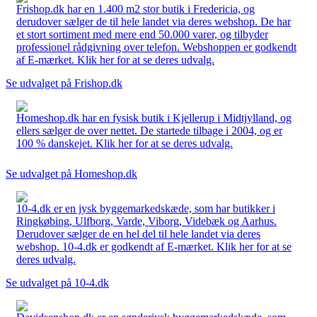
Frishop.dk har en 1.400 m2 stor butik i Fredericia, og
derudover sælger de til hele landet via deres webshop. De har
et stort sortiment med mere end 50.000 varer, og tilbyder
professionel rådgivning over telefon. Webshoppen er godkendt
af E-mærket. Klik her for at se deres udvalg.
Se udvalget på Frishop.dk
Homeshop.dk har en fysisk butik i Kjellerup i Midtjylland, og
ellers sælger de over nettet. De startede tilbage i 2004, og er
100 % danskejet. Klik her for at se deres udvalg.
Se udvalget på Homeshop.dk
10-4.dk er en jysk byggemarkedskæde, som har butikker i
Ringkøbing, Ulfborg, Varde, Viborg, Videbæk og Aarhus.
Derudover sælger de en hel del til hele landet via deres
webshop. 10-4.dk er godkendt af E-mærket. Klik her for at se
deres udvalg.
Se udvalget på 10-4.dk