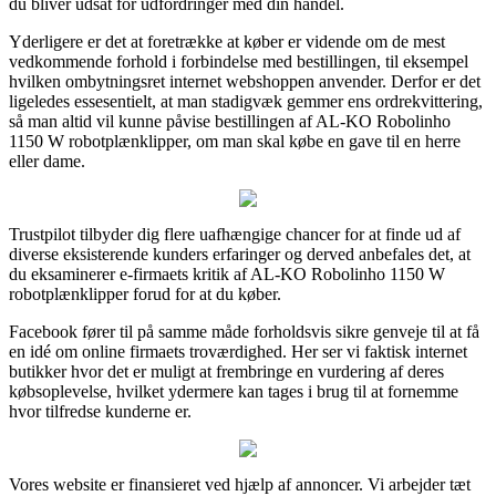
du bliver udsat for udfordringer med din handel.
Yderligere er det at foretrække at køber er vidende om de mest
vedkommende forhold i forbindelse med bestillingen, til eksempel
hvilken ombytningsret internet webshoppen anvender. Derfor er det
ligeledes essesentielt, at man stadigvæk gemmer ens ordrekvittering,
så man altid vil kunne påvise bestillingen af AL-KO Robolinho
1150 W robotplænklipper, om man skal købe en gave til en herre
eller dame.
Trustpilot tilbyder dig flere uafhængige chancer for at finde ud af
diverse eksisterende kunders erfaringer og derved anbefales det, at
du eksaminerer e-firmaets kritik af AL-KO Robolinho 1150 W
robotplænklipper forud for at du køber.
Facebook fører til på samme måde forholdsvis sikre genveje til at få
en idé om online firmaets troværdighed. Her ser vi faktisk internet
butikker hvor det er muligt at frembringe en vurdering af deres
købsoplevelse, hvilket ydermere kan tages i brug til at fornemme
hvor tilfredse kunderne er.
Vores website er finansieret ved hjælp af annoncer. Vi arbejder tæt