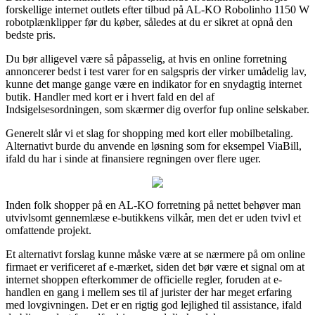
forskellige internet outlets efter tilbud på AL-KO Robolinho 1150 W
robotplænklipper før du køber, således at du er sikret at opnå den
bedste pris.
Du bør alligevel være så påpasselig, at hvis en online forretning
annoncerer bedst i test varer for en salgspris der virker umådelig lav,
kunne det mange gange være en indikator for en snydagtig internet
butik. Handler med kort er i hvert fald en del af
Indsigelsesordningen, som skærmer dig overfor fup online selskaber.
Generelt slår vi et slag for shopping med kort eller mobilbetaling.
Alternativt burde du anvende en løsning som for eksempel ViaBill,
ifald du har i sinde at finansiere regningen over flere uger.
Inden folk shopper på en AL-KO forretning på nettet behøver man
utvivlsomt gennemlæse e-butikkens vilkår, men det er uden tvivl et
omfattende projekt.
Et alternativt forslag kunne måske være at se nærmere på om online
firmaet er verificeret af e-mærket, siden det bør være et signal om at
internet shoppen efterkommer de officielle regler, foruden at e-
handlen en gang i mellem ses til af jurister der har meget erfaring
med lovgivningen. Det er en rigtig god lejlighed til assistance, ifald