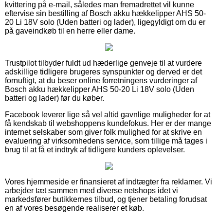
kvittering på e-mail, således man fremadrettet vil kunne
eftervise sin bestilling af Bosch akku hækkelipper AHS 50-
20 Li 18V solo (Uden batteri og lader), ligegyldigt om du er
på gaveindkøb til en herre eller dame.
Trustpilot tilbyder fuldt ud hæderlige genveje til at vurdere
adskillige tidligere brugeres synspunkter og derved er det
fornuftigt, at du beser online forretningens vurderinger af
Bosch akku hækkelipper AHS 50-20 Li 18V solo (Uden
batteri og lader) før du køber.
Facebook leverer lige så vel altid gavnlige muligheder for at
få kendskab til webshoppens kundefokus. Her er der mange
internet selskaber som giver folk mulighed for at skrive en
evaluering af virksomhedens service, som tillige må tages i
brug til at få et indtryk af tidligere kunders oplevelser.
Vores hjemmeside er finansieret af indtægter fra reklamer. Vi
arbejder tæt sammen med diverse netshops idet vi
markedsfører butikkernes tilbud, og tjener betaling forudsat
en af vores besøgende realiserer et køb.