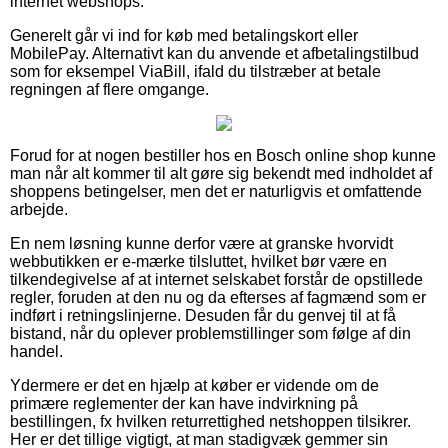
internet webshops.
Generelt går vi ind for køb med betalingskort eller
MobilePay. Alternativt kan du anvende et afbetalingstilbud
som for eksempel ViaBill, ifald du tilstræber at betale
regningen af flere omgange.
Forud for at nogen bestiller hos en Bosch online shop kunne
man når alt kommer til alt gøre sig bekendt med indholdet af
shoppens betingelser, men det er naturligvis et omfattende
arbejde.
En nem løsning kunne derfor være at granske hvorvidt
webbutikken er e-mærke tilsluttet, hvilket bør være en
tilkendegivelse af at internet selskabet forstår de opstillede
regler, foruden at den nu og da efterses af fagmænd som er
indført i retningslinjerne. Desuden får du genvej til at få
bistand, når du oplever problemstillinger som følge af din
handel.
Ydermere er det en hjælp at køber er vidende om de
primære reglementer der kan have indvirkning på
bestillingen, fx hvilken returrettighed netshoppen tilsikrer.
Her er det tillige vigtigt, at man stadigvæk gemmer sin