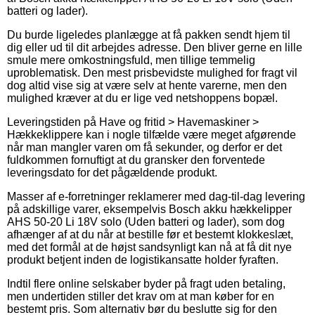
batteri og lader).
Du burde ligeledes planlægge at få pakken sendt hjem til
dig eller ud til dit arbejdes adresse. Den bliver gerne en lille
smule mere omkostningsfuld, men tillige temmelig
uproblematisk. Den mest prisbevidste mulighed for fragt vil
dog altid vise sig at være selv at hente varerne, men den
mulighed kræver at du er lige ved netshoppens bopæl.
Leveringstiden på Have og fritid > Havemaskiner >
Hækkeklippere kan i nogle tilfælde være meget afgørende
når man mangler varen om få sekunder, og derfor er det
fuldkommen fornuftigt at du gransker den forventede
leveringsdato for det pågældende produkt.
Masser af e-forretninger reklamerer med dag-til-dag levering
på adskillige varer, eksempelvis Bosch akku hækkelipper
AHS 50-20 Li 18V solo (Uden batteri og lader), som dog
afhænger af at du når at bestille før et bestemt klokkeslæt,
med det formål at de højst sandsynligt kan nå at få dit nye
produkt betjent inden de logistikansatte holder fyraften.
Indtil flere online selskaber byder på fragt uden betaling,
men undertiden stiller det krav om at man køber for en
bestemt pris. Som alternativ bør du beslutte sig for den