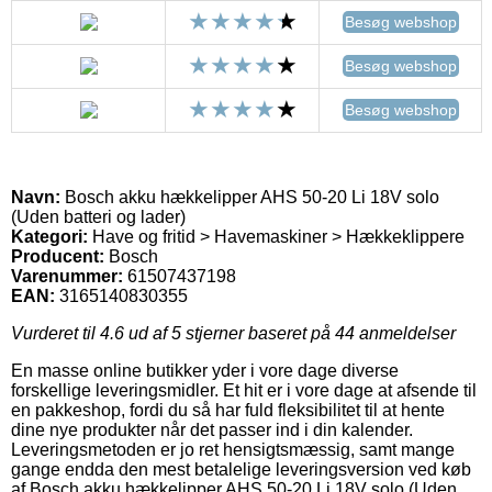
Besøg webshop
Besøg webshop
Besøg webshop
Navn:
Bosch akku hækkelipper AHS 50-20 Li 18V solo
(Uden batteri og lader)
Kategori:
Have og fritid > Havemaskiner > Hækkeklippere
Producent:
Bosch
Varenummer:
61507437198
EAN:
3165140830355
Vurderet til
4.6
ud af 5 stjerner baseret på
44
anmeldelser
En masse online butikker yder i vore dage diverse
forskellige leveringsmidler. Et hit er i vore dage at afsende til
en pakkeshop, fordi du så har fuld fleksibilitet til at hente
dine nye produkter når det passer ind i din kalender.
Leveringsmetoden er jo ret hensigtsmæssig, samt mange
gange endda den mest betalelige leveringsversion ved køb
af Bosch akku hækkelipper AHS 50-20 Li 18V solo (Uden