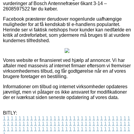
vurderinger af Bosch Antennefræser 6kant 3-14 –
2608597522 før du køber.
Facebook præsterer derudover nogenlunde uafhængige
muligheder for at få kendskab til e-handlens popularitet.
Herinde ser vi faktisk netshops hvor kunder kan nedfælde en
kritik af ordreforløbet, som ydermere må bruges til at vurdere
kundernes tilfredshed.
Vores website er finansieret ved hjælp af annoncer. Vi har
aftaler med massevis af internet firmaer eftersom vi fremviser
virksomhedernes tilbud, og får godtgørelse når en af vores
brugere foretager en bestilling.
Informationer om tilbud og internet virksomheder opdateres
jævnligt, men vi påtager os ikke ansvaret for modifikationer
der er iværksat siden seneste opdatering af vores data.
BITLY:
1
1
1
1
1
1
1
1
1
1
1
1
1
1
1
1
1
1
1
1
1
1
1
1
1
1
1
1
1
1
1
1
1
1
1
1
1
1
1
1
1
1
1
1
1
1
1
1
1
1
1
1
1
1
1
1
1
1
1
1
1
1
1
1
1
1
1
1
1
1
1
1
1
1
1
1
1
1
1
1
1
1
1
1
1
1
1
1
1
1
1
1
1
1
1
1
1
1
1