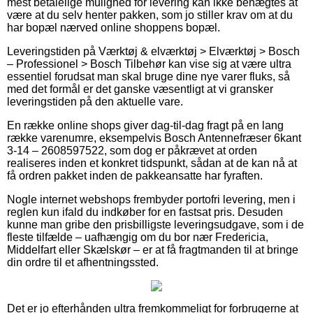
mest betalelige mulighed for levering kan ikke benægtes at
være at du selv henter pakken, som jo stiller krav om at du
har bopæl nærved online shoppens bopæl.
Leveringstiden på Værktøj & elværktøj > Elværktøj > Bosch
– Professionel > Bosch Tilbehør kan vise sig at være ultra
essentiel forudsat man skal bruge dine nye varer fluks, så
med det formål er det ganske væsentligt at vi gransker
leveringstiden på den aktuelle vare.
En række online shops giver dag-til-dag fragt på en lang
række varenumre, eksempelvis Bosch Antennefræser 6kant
3-14 – 2608597522, som dog er påkrævet at orden
realiseres inden et konkret tidspunkt, sådan at de kan nå at
få ordren pakket inden de pakkeansatte har fyraften.
Nogle internet webshops frembyder portofri levering, men i
reglen kun ifald du indkøber for en fastsat pris. Desuden
kunne man gribe den prisbilligste leveringsudgave, som i de
fleste tilfælde – uafhængig om du bor nær Fredericia,
Middelfart eller Skælskør – er at få fragtmanden til at bringe
din ordre til et afhentningssted.
Det er jo efterhånden ultra fremkommeligt for forbrugerne at