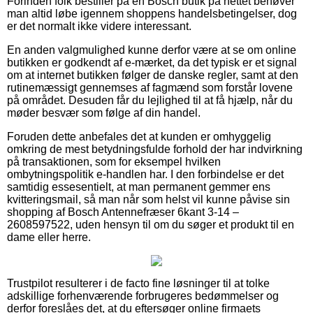
Forinden folk bestiller på en Bosch butik på nettet behøver
man altid løbe igennem shoppens handelsbetingelser, dog
er det normalt ikke videre interessant.
En anden valgmulighed kunne derfor være at se om online
butikken er godkendt af e-mærket, da det typisk er et signal
om at internet butikken følger de danske regler, samt at den
rutinemæssigt gennemses af fagmænd som forstår lovene
på området. Desuden får du lejlighed til at få hjælp, når du
møder besvær som følge af din handel.
Foruden dette anbefales det at kunden er omhyggelig
omkring de mest betydningsfulde forhold der har indvirkning
på transaktionen, som for eksempel hvilken
ombytningspolitik e-handlen har. I den forbindelse er det
samtidig essesentielt, at man permanent gemmer ens
kvitteringsmail, så man når som helst vil kunne påvise sin
shopping af Bosch Antennefræser 6kant 3-14 –
2608597522, uden hensyn til om du søger et produkt til en
dame eller herre.
Trustpilot resulterer i de facto fine løsninger til at tolke
adskillige forhenværende forbrugeres bedømmelser og
derfor foreslåes det, at du eftersøger online firmaets