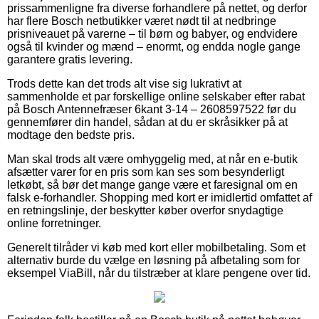
prissammenligne fra diverse forhandlere på nettet, og derfor
har flere Bosch netbutikker været nødt til at nedbringe
prisniveauet på varerne – til børn og babyer, og endvidere
også til kvinder og mænd – enormt, og endda nogle gange
garantere gratis levering.
Trods dette kan det trods alt vise sig lukrativt at
sammenholde et par forskellige online selskaber efter rabat
på Bosch Antennefræser 6kant 3-14 – 2608597522 før du
gennemfører din handel, sådan at du er skråsikker på at
modtage den bedste pris.
Man skal trods alt være omhyggelig med, at når en e-butik
afsætter varer for en pris som kan ses som besynderligt
letkøbt, så bør det mange gange være et faresignal om en
falsk e-forhandler. Shopping med kort er imidlertid omfattet af
en retningslinje, der beskytter køber overfor snydagtige
online forretninger.
Generelt tilråder vi køb med kort eller mobilbetaling. Som et
alternativ burde du vælge en løsning på afbetaling som for
eksempel ViaBill, når du tilstræber at klare pengene over tid.