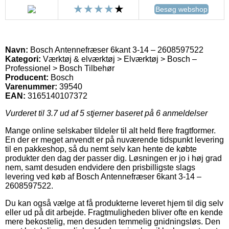
Besøg webshop
Navn:
Bosch Antennefræser 6kant 3-14 – 2608597522
Kategori:
Værktøj & elværktøj > Elværktøj > Bosch –
Professionel > Bosch Tilbehør
Producent:
Bosch
Varenummer:
39540
EAN:
3165140107372
Vurderet til
3.7
ud af 5 stjerner baseret på
6
anmeldelser
Mange online selskaber tildeler til alt held flere fragtformer.
En der er meget anvendt er på nuværende tidspunkt levering
til en pakkeshop, så du nemt selv kan hente de købte
produkter den dag der passer dig. Løsningen er jo i høj grad
nem, samt desuden endvidere den prisbilligste slags
levering ved køb af Bosch Antennefræser 6kant 3-14 –
2608597522.
Du kan også vælge at få produkterne leveret hjem til dig selv
eller ud på dit arbejde. Fragtmuligheden bliver ofte en kende
mere bekostelig, men desuden temmelig gnidningsløs. Den