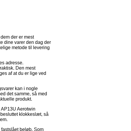
af dem der er mest
te dine varer den dag der
lige metode til levering
jdes adresse.
raktisk. Den mest
es af at du er lige ved
gsvarer kan i nogle
e med det samme, så med
aktuelle produkt.
ch AP13U Aerotwin
besluttet klokkeslæt, så
jem.
t fastslået beløb. Som