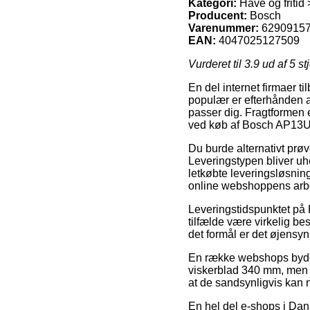
Kategori:
Have og fritid 
Producent:
Bosch
Varenummer:
6290915
EAN:
4047025127509
Vurderet til
3.9
ud af 5 st
En del internet firmaer ti
populær er efterhånden at
passer dig. Fragtformen 
ved køb af Bosch AP13U
Du burde alternativt prøve
Leveringstypen bliver uh
letkøbte leveringsløsnin
online webshoppens arbe
Leveringstidspunktet på H
tilfælde være virkelig b
det formål er det øjensynl
En række webshops byder
viskerblad 340 mm, men v
at de sandsynligvis kan 
En hel del e-shops i Danm