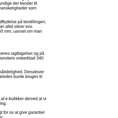
yndige der kender til
or vanskeligheder som
flydelse på bestillingen,
man altid sikrer ens
 340 mm, uanset om man
øberes iagttagelser og på
 Aerotwin viskerblad 340
s pålidelighed. Derudover
geledes burde bruges til
af e-butikker derved at vi
ing.
 for os at give garantier
r.