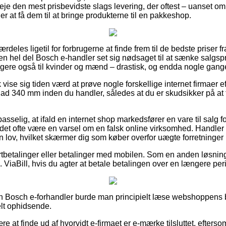
eje den mest prisbevidste slags levering, der oftest – uanset o
 er at få dem til at bringe produkterne til en pakkeshop.
ærdeles ligetil for forbrugerne at finde frem til de bedste priser f
 en hel del Bosch e-handler set sig nødsaget til at sænke salgspr
gere også til kvinder og mænd – drastisk, og endda nogle gange 
ise sig tiden værd at prøve nogle forskellige internet firmaer e
d 340 mm inden du handler, således at du er skudsikker på at f
elig, at ifald en internet shop markedsfører en vare til salg fo
r det ofte være en varsel om en falsk online virksomhed. Handler
n lov, hvilket skærmer dig som køber overfor uægte forretninger 
ortbetalinger eller betalinger med mobilen. Som en anden løsnin
s. ViaBill, hvis du agter at betale betalingen over en længere per
n Bosch e-forhandler burde man principielt læse webshoppens b
elt ophidsende.
 at finde ud af hvorvidt e-firmaet er e-mærke tilsluttet, eftersom