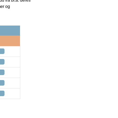
 fra bl.a. deres
mer og