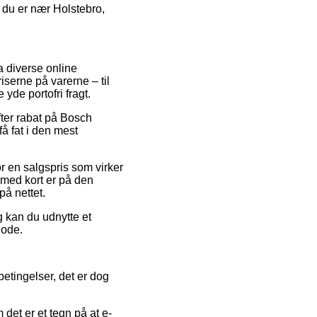
m du er nær Holstebro,
ra diverse online
iserne på varerne – til
yde portofri fragt.
fter rabat på Bosch
å fat i den mest
r en salgspris som virker
 med kort er på den
på nettet.
g kan du udnytte et
iode.
etingelser, det er dog
 det er et tegn på at e-