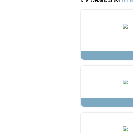
bl.a. webshops som
Fris