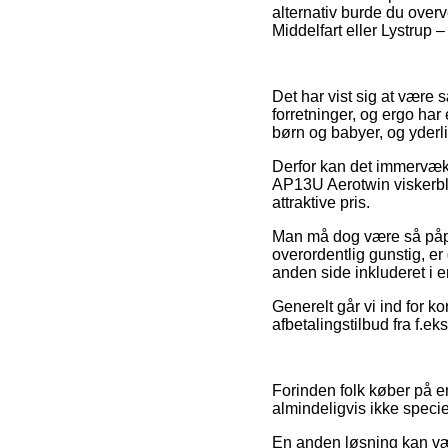
alternativ burde du overv
Middelfart eller Lystrup –
Det har vist sig at være s
forretninger, og ergo har
børn og babyer, og yderli
Derfor kan det immervæk v
AP13U Aerotwin viskerbla
attraktive pris.
Man må dog være så påpass
overordentlig gunstig, e
anden side inkluderet i e
Generelt går vi ind for k
afbetalingstilbud fra f.ek
Forinden folk køber på e
almindeligvis ikke speci
En anden løsning kan være