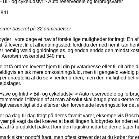
> Bil- og cykeludstyr > Auto reservedele og forbrugsvarer
7841
jerner baseret på
32
anmeldelser
lbyder i vore dage et hav af forskellige muligheder for fragt. En 
 få leveret til et afhentningssted, fordi du dermed nemt kan hen
er nemlig vældig gnidningsløs, og endda endda den mindst koste
 Aerotwin viskerblad 340 mm.
 at få ordren leveret hjem til din privatadresse eller til dit arbe
eldigvis en tak mere omkostningsfuld, men til gengæld vældig p
g er unægtelig at du selv henter ordren, men den mulighed beting
jdslager.
ave og fritid > Bil- og cykeludstyr > Auto reservedele og forbru
estemmende i tilfælde af at man absolut skal bruge produktern
igt væsentligt at du efterser den forventede leveringstid for det 
 på dag-til-dag fragt på deres favorit varer, eksempelvis Bos
ær på vagt da det kræver at bestillingen fuldbyrdes forinden et 
nå at få produktet pakket forinden logistikmedarbejderne tager h
ark sikrer portofri fragt, men oftest kræver det at du køber for e