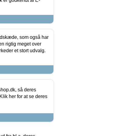
k er godkendt af E-
edskæde, som også har
en rigtig meget over
keder et stort udvalg.
hop.dk, så deres
lik her for at se deres