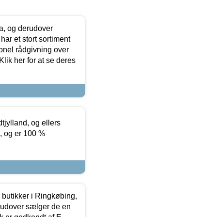
ia, og derudover
ar et stort sortiment
onel rådgivning over
ik her for at se deres
tjylland, og ellers
4, og er 100 %
butikker i Ringkøbing,
rudover sælger de en