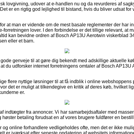
nsk lovgivning, udover at e-handlen nu og da revurderes af sagk
et er en rigtig god lejlighed til bistand, hvis du bliver udsat f
 for at man er vidende om de mest basale reglementer der har ind
 e-forretningen lover. I den forbindelse er det tillige relevant, at 
altid kan bevidne ordren af Bosch AP13U Aerotwin viskerblad
en eller et barn.
s gode genveje til at gøre dig bekendt med adskillige aktuelle k
i, at du udforsker internet forretningens omtaler af Bosch AP13U
ige flere nyttige løsninger til at få indblik i online webshoppen
or det er muligt at tilkendegive en kritik af deres køb, hvilket li
kunderne er.
 af indtægter fra annoncer. Vi har samarbejdsaftaler med masser 
 høster betaling forudsat en af vores brugere fuldfører en bestill
g online forhandlere vedligeholdes ofte, men det er ikke muligt
elt er iværksat efter seneste opdatering af websitets informatione