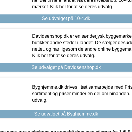
hel del til hele landet via deres webshop. 10-4.d
mærket. Klik her for at se deres udvalg.
Se udvalget på 10-4.dk
Davidsenshop.dk er en sønderjysk byggemark
butikker andre steder i landet. De sælger desud
nettet, og har ligesom de andre online byggemar
Klik her for at se deres udvalg.
Se udvalget på Davidsenshop.dk
Byghjemme.dk drives i tæt samarbejde med Fris
sortiment og priser minder en del om hinanden. K
udvalg.
Se udvalget på Byghjemme.dk