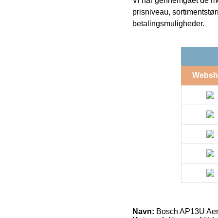
Vi har gennemgået de mes
prisniveau, sortimentstø
betalingsmuligheder.
Websh
Navn:
Bosch AP13U Aero