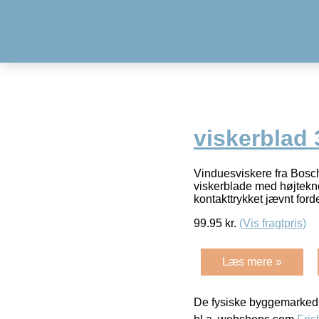
viskerblad
Vinduesviskere fra Bosch
viskerblade med højteknol
kontakttrykket jævnt ford
99.95
kr.
(Vis fragtpris)
Læs mere »
De fysiske byggemarkeds