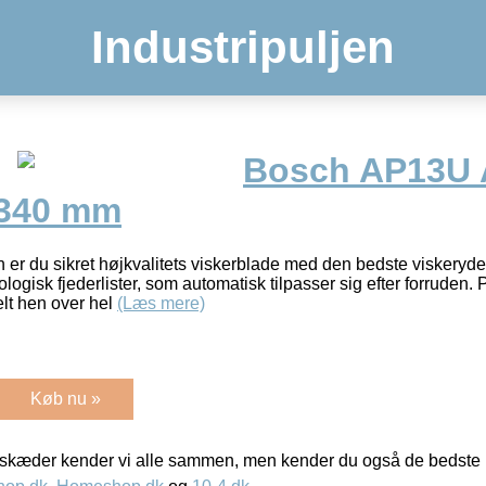
Industripuljen
Bosch AP13U 
 340 mm
 er du sikret højkvalitets viskerblade med den bedste viskerydel
ogisk fjederlister, som automatisk tilpasser sig efter forruden.
elt hen over hel
(Læs mere)
Køb nu »
kæder kender vi alle sammen, men kender du også de bedste p