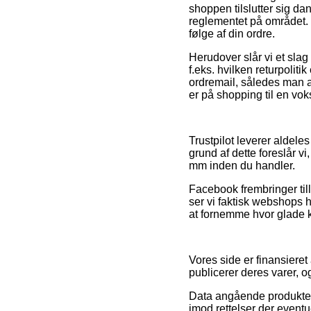
shoppen tilslutter sig da
reglementet på området. D
følge af din ordre.
Herudover slår vi et slag
f.eks. hvilken returpolitik
ordremail, således man 
er på shopping til en voks
Trustpilot leverer aldele
grund af dette foreslår v
mm inden du handler.
Facebook frembringer till
ser vi faktisk webshops hv
at fornemme hvor glade 
Vores side er finansieret
publicerer deres varer, og
Data angående produkter o
imod rettelser der eventu