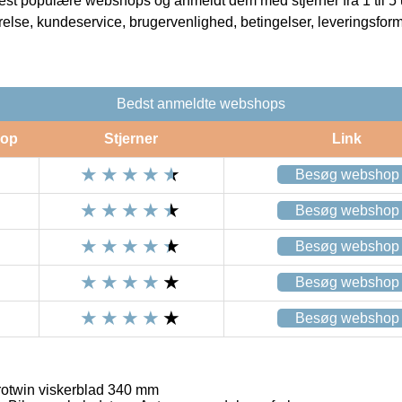
t populære webshops og anmeldt dem med stjerner fra 1 til 5 ud
rrelse, kundeservice, brugervenlighed, betingelser, leveringsfor
Bedst anmeldte webshops
op
Stjerner
Link
Besøg webshop
Besøg webshop
Besøg webshop
Besøg webshop
Besøg webshop
twin viskerblad 340 mm