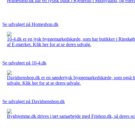
Homeshop.dk har en fysisk butik i Kjellerup i Midtjylland, og ellers
Se udvalget på Homeshop.dk
10-4.dk er en jysk byggemarkedskæde, som har butikker i Ringkøbi
af E-mærket. Klik her for at se deres udvalg.
Se udvalget på 10-4.dk
Davidsenshop.dk er en sønderjysk byggemarkedskæde, som også har b
udvalg. Klik her for at se deres udvalg.
Se udvalget på Davidsenshop.dk
Byghjemme.dk drives i tæt samarbejde med Frishop.dk, så deres sort