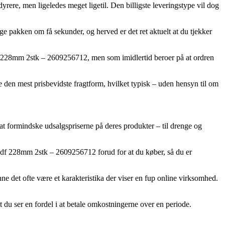
e dyrere, men ligeledes meget ligetil. Den billigste leveringstype vil dog
ge pakken om få sekunder, og herved er det ret aktuelt at du tjekker
f 228mm 2stk – 2609256712, men som imidlertid beroer på at ordren
e den mest prisbevidste fragtform, hvilket typisk – uden hensyn til om
l at formindske udsalgspriserne på deres produkter – til drenge og
11df 228mm 2stk – 2609256712 forud for at du køber, så du er
nne det ofte være et karakteristika der viser en fup online virksomhed.
t du ser en fordel i at betale omkostningerne over en periode.