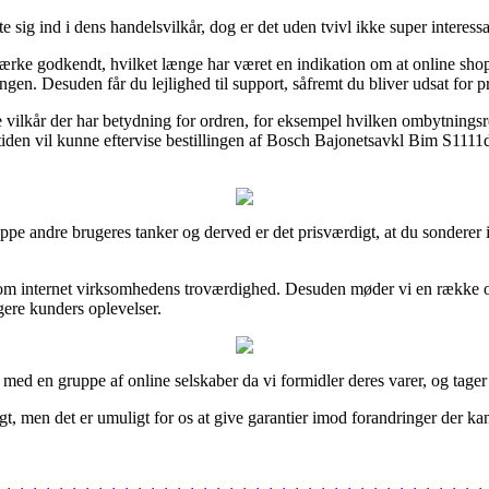
 sig ind i dens handelsvilkår, dog er det uden tvivl ikke super interessa
e-mærke godkendt, hvilket længe har været en indikation om at online s
en. Desuden får du lejlighed til support, såfremt du bliver udsat for p
e vilkår der har betydning for ordren, for eksempel hvilken ombytningsre
emtiden vil kunne eftervise bestillingen af Bosch Bajonetsavkl Bim S1
 gruppe andre brugeres tanker og derved er det prisværdigt, at du sonder
 om internet virksomhedens troværdighed. Desuden møder vi en række on
igere kunders oplevelser.
med en gruppe af online selskaber da vi formidler deres varer, og tager 
, men det er umuligt for os at give garantier imod forandringer der kan