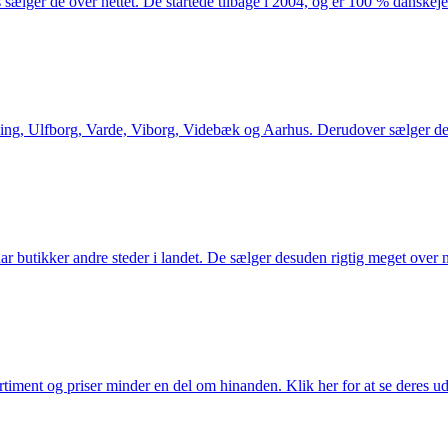
 sælger de over nettet. De startede tilbage i 2004, og er 100 % danskejet
ng, Ulfborg, Varde, Viborg, Videbæk og Aarhus. Derudover sælger de en
utikker andre steder i landet. De sælger desuden rigtig meget over ne
iment og priser minder en del om hinanden. Klik her for at se deres ud