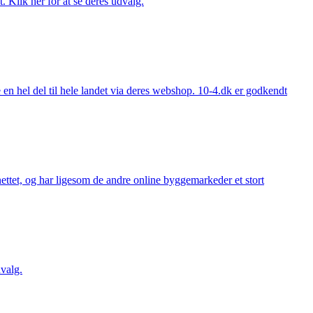
. Klik her for at se deres udvalg.
 hel del til hele landet via deres webshop. 10-4.dk er godkendt
ttet, og har ligesom de andre online byggemarkeder et stort
valg.