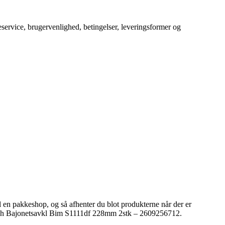
service, brugervenlighed, betingelser, leveringsformer og
il en pakkeshop, og så afhenter du blot produkterne når der er
f Bosch Bajonetsavkl Bim S1111df 228mm 2stk – 2609256712.