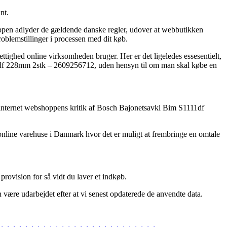
nt.
hoppen adlyder de gældende danske regler, udover at webbutikken
roblemstillinger i processen med dit køb.
ttighed online virksomheden bruger. Her er det ligeledes essesentielt,
111df 228mm 2stk – 2609256712, uden hensyn til om man skal købe en
er internet webshoppens kritik af Bosch Bajonetsavkl Bim S1111df
line varehuse i Danmark hvor det er muligt at frembringe en omtale
provision for så vidt du laver et indkøb.
 være udarbejdet efter at vi senest opdaterede de anvendte data.