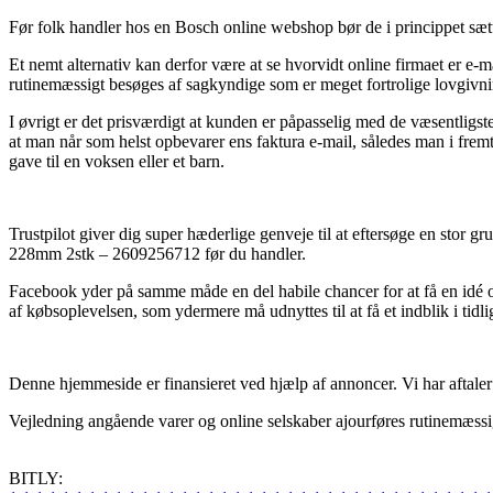
Før folk handler hos en Bosch online webshop bør de i princippet sætte
Et nemt alternativ kan derfor være at se hvorvidt online firmaet er 
rutinemæssigt besøges af sagkyndige som er meget fortrolige lovgivning
I øvrigt er det prisværdigt at kunden er påpasselig med de væsentligst
at man når som helst opbevarer ens faktura e-mail, således man i fr
gave til en voksen eller et barn.
Trustpilot giver dig super hæderlige genveje til at eftersøge en stor
228mm 2stk – 2609256712 før du handler.
Facebook yder på samme måde en del habile chancer for at få en idé
af købsoplevelsen, som ydermere må udnyttes til at få et indblik i tidl
Denne hjemmeside er finansieret ved hjælp af annoncer. Vi har aftaler 
Vejledning angående varer og online selskaber ajourføres rutinemæssigt
BITLY: