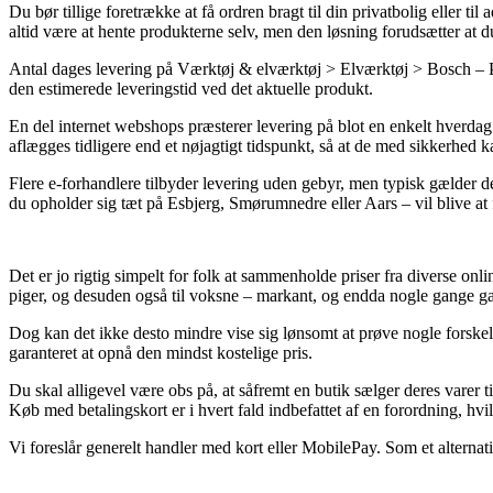
Du bør tillige foretrække at få ordren bragt til din privatbolig eller ti
altid være at hente produkterne selv, men den løsning forudsætter at du
Antal dages levering på Værktøj & elværktøj > Elværktøj > Bosch – Pro
den estimerede leveringstid ved det aktuelle produkt.
En del internet webshops præsterer levering på blot en enkelt hver
aflægges tidligere end et nøjagtigt tidspunkt, så at de med sikkerhed k
Flere e-forhandlere tilbyder levering uden gebyr, men typisk gælder d
du opholder sig tæt på Esbjerg, Smørumnedre eller Aars – vil blive at f
Det er jo rigtig simpelt for folk at sammenholde priser fra diverse onl
piger, og desuden også til voksne – markant, og endda nogle gange gar
Dog kan det ikke desto mindre vise sig lønsomt at prøve nogle forske
garanteret at opnå den mindst kostelige pris.
Du skal alligevel være obs på, at såfremt en butik sælger deres varer t
Køb med betalingskort er i hvert fald indbefattet af en forordning, h
Vi foreslår generelt handler med kort eller MobilePay. Som et alternati