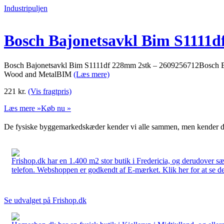
Industripuljen
Bosch Bajonetsavkl Bim S1111d
Bosch Bajonetsavkl Bim S1111df 228mm 2stk – 2609256712Bosch Baj
Wood and MetalBIM
(Læs mere)
221
kr.
(Vis fragtpris)
Læs mere »
Køb nu »
De fysiske byggemarkedskæder kender vi alle sammen, men kender du
Frishop.dk har en 1.400 m2 stor butik i Fredericia, og derudover sæ
telefon. Webshoppen er godkendt af E-mærket. Klik her for at se d
Se udvalget på Frishop.dk