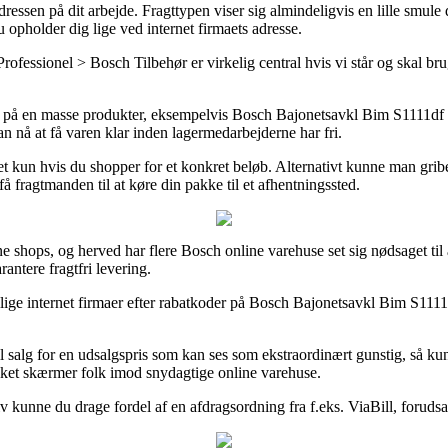
l adressen på dit arbejde. Fragttypen viser sig almindeligvis en lille smul
 opholder dig lige ved internet firmaets adresse.
fessionel > Bosch Tilbehør er virkelig central hvis vi står og skal bru
dag på en masse produkter, eksempelvis Bosch Bajonetsavkl Bim S1111d
an nå at få varen klar inden lagermedarbejderne har fri.
et kun hvis du shopper for et konkret beløb. Alternativt kunne man grib
å fragtmanden til at køre din pakke til et afhentningssted.
ine shops, og herved har flere Bosch online varehuse set sig nødsaget ti
antere fragtfri levering.
llige internet firmaer efter rabatkoder på Bosch Bajonetsavkl Bim S11
il salg for en udsalgspris som kan ses som ekstraordinært gunstig, så ku
vilket skærmer folk imod snydagtige online varehuse.
v kunne du drage fordel af en afdragsordning fra f.eks. ViaBill, forudsa