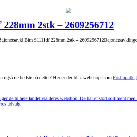
f 228mm 2stk – 2609256712
onetsavkl Bim S1111df 228mm 2stk – 2609256712Bajonetsavklinge, b
 også de bedste på nettet? Her er der bl.a. webshops som
Frishop.dk
,
lger de til hele landet via deres webshop. De har et stort sortiment med
eres udvalg.