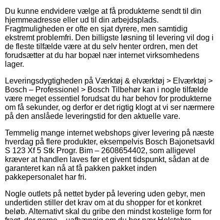
Du kunne endvidere vælge at få produkterne sendt til din
hjemmeadresse eller ud til din arbejdsplads.
Fragtmuligheden er ofte en sjat dyrere, men samtidig
ekstremt problemfri. Den billigste løsning til levering vil dog i
de fleste tilfælde være at du selv henter ordren, men det
forudsætter at du har bopæl nær internet virksomhedens
lager.
Leveringsdygtigheden på Værktøj & elværktøj > Elværktøj >
Bosch – Professionel > Bosch Tilbehør kan i nogle tilfælde
være meget essentiel forudsat du har behov for produkterne
om få sekunder, og derfor er det rigtig klogt at vi ser nærmere
på den anslåede leveringstid for den aktuelle vare.
Temmelig mange internet webshops giver levering på næste
hverdag på flere produkter, eksempelvis Bosch Bajonetsavkl
S 123 Xf 5 Stk Progr. Bim – 2608654402, som alligevel
kræver at handlen laves før et givent tidspunkt, sådan at de
garanteret kan nå at få pakken pakket inden
pakkepersonalet har fri.
Nogle outlets på nettet byder på levering uden gebyr, men
undertiden stiller det krav om at du shopper for et konkret
beløb. Alternativt skal du gribe den mindst kostelige form for