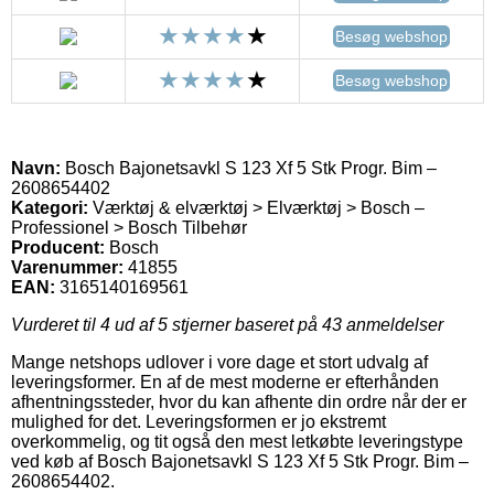
Besøg webshop
Besøg webshop
Navn:
Bosch Bajonetsavkl S 123 Xf 5 Stk Progr. Bim –
2608654402
Kategori:
Værktøj & elværktøj > Elværktøj > Bosch –
Professionel > Bosch Tilbehør
Producent:
Bosch
Varenummer:
41855
EAN:
3165140169561
Vurderet til
4
ud af 5 stjerner baseret på
43
anmeldelser
Mange netshops udlover i vore dage et stort udvalg af
leveringsformer. En af de mest moderne er efterhånden
afhentningssteder, hvor du kan afhente din ordre når der er
mulighed for det. Leveringsformen er jo ekstremt
overkommelig, og tit også den mest letkøbte leveringstype
ved køb af Bosch Bajonetsavkl S 123 Xf 5 Stk Progr. Bim –
2608654402.