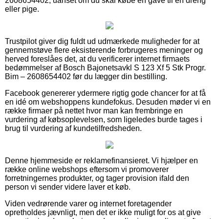
2608654402, uanset om du skal købe en gave til en dreng
eller pige.
Trustpilot giver dig fuldt ud udmærkede muligheder for at
gennemstøve flere eksisterende forbrugeres meninger og
herved foreslåes det, at du verificerer internet firmaets
bedømmelser af Bosch Bajonetsavkl S 123 Xf 5 Stk Progr.
Bim – 2608654402 før du lægger din bestilling.
Facebook genererer ydermere rigtig gode chancer for at få
en idé om webshoppens kundefokus. Desuden møder vi en
række firmaer på nettet hvor man kan frembringe en
vurdering af købsoplevelsen, som ligeledes burde tages i
brug til vurdering af kundetilfredsheden.
Denne hjemmeside er reklamefinansieret. Vi hjælper en
række online webshops eftersom vi promoverer
forretningernes produkter, og tager provision ifald den
person vi sender videre laver et køb.
Viden vedrørende varer og internet foretagender
opretholdes jævnligt, men det er ikke muligt for os at give