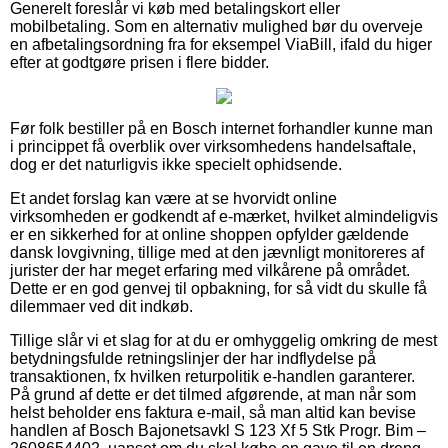
Generelt foreslår vi køb med betalingskort eller
mobilbetaling. Som en alternativ mulighed bør du overveje
en afbetalingsordning fra for eksempel ViaBill, ifald du higer
efter at godtgøre prisen i flere bidder.
Før folk bestiller på en Bosch internet forhandler kunne man
i princippet få overblik over virksomhedens handelsaftale,
dog er det naturligvis ikke specielt ophidsende.
Et andet forslag kan være at se hvorvidt online
virksomheden er godkendt af e-mærket, hvilket almindeligvis
er en sikkerhed for at online shoppen opfylder gældende
dansk lovgivning, tillige med at den jævnligt monitoreres af
jurister der har meget erfaring med vilkårene på området.
Dette er en god genvej til opbakning, for så vidt du skulle få
dilemmaer ved dit indkøb.
Tillige slår vi et slag for at du er omhyggelig omkring de mest
betydningsfulde retningslinjer der har indflydelse på
transaktionen, fx hvilken returpolitik e-handlen garanterer.
På grund af dette er det tilmed afgørende, at man når som
helst beholder ens faktura e-mail, så man altid kan bevise
handlen af Bosch Bajonetsavkl S 123 Xf 5 Stk Progr. Bim –