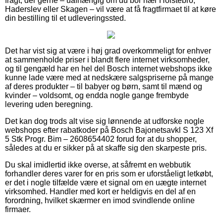
fragt, der gerne – uafhængig om du bor nær Holstebro,
Haderslev eller Skagen – vil være at få fragtfirmaet til at køre
din bestilling til et udleveringssted.
Det har vist sig at være i høj grad overkommeligt for enhver
at sammenholde priser i blandt flere internet virksomheder,
og til gengæld har en hel del Bosch internet webshops ikke
kunne lade være med at nedskære salgspriserne på mange
af deres produkter – til babyer og børn, samt til mænd og
kvinder – voldsomt, og endda nogle gange frembyde
levering uden beregning.
Det kan dog trods alt vise sig lønnende at udforske nogle
webshops efter rabatkoder på Bosch Bajonetsavkl S 123 Xf
5 Stk Progr. Bim – 2608654402 forud for at du shopper,
således at du er sikker på at skaffe sig den skarpeste pris.
Du skal imidlertid ikke overse, at såfremt en webbutik
forhandler deres varer for en pris som er uforståeligt letkøbt,
er det i nogle tilfælde være et signal om en uægte internet
virksomhed. Handler med kort er heldigvis en del af en
forordning, hvilket skærmer en imod svindlende online
firmaer.