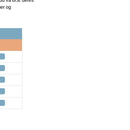
 fra bl.a. deres
mer og