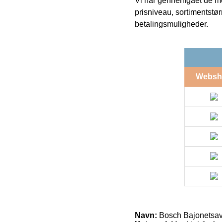
Vi har gennemgået de mes
prisniveau, sortimentstø
betalingsmuligheder.
Websh
Navn:
Bosch Bajonetsav