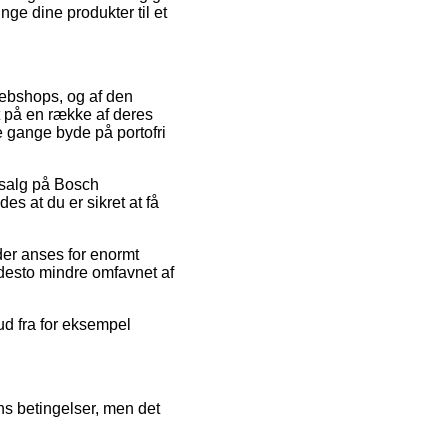
ge dine produkter til et
webshops, og af den
t på en række af deres
e gange byde på portofri
udsalg på Bosch
 at du er sikret at få
 der anses for enormt
 desto mindre omfavnet af
bud fra for eksempel
s betingelser, men det