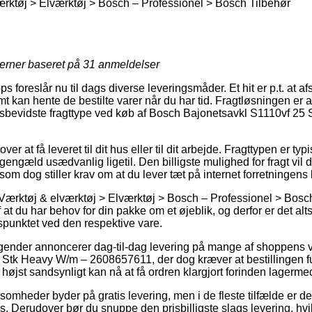
rktøj > Elværktøj > Bosch – Professionel > Bosch Tilbehør
jerner baseret på
31
anmeldelser
 foreslår nu til dags diverse leveringsmåder. Et hit er p.t. at a
 kan hente de bestilte varer når du har tid. Fragtløsningen er 
sbevidste fragttype ved køb af Bosch Bajonetsavkl S1110vf 25
er at få leveret til dit hus eller til dit arbejde. Fragttypen er typ
gengæld usædvanlig ligetil. Den billigste mulighed for fragt vil 
som dog stiller krav om at du lever tæt på internet forretningens
Værktøj & elværktøj > Elværktøj > Bosch – Professionel > Bosch 
af at du har behov for din pakke om et øjeblik, og derfor er det alts
punktet ved den respektive vare.
agender annoncerer dag-til-dag levering på mange af shoppens 
Stk Heavy W/m – 2608657611, der dog kræver at bestillingen fu
e højst sandsynligt kan nå at få ordren klargjort forinden lagerm
somheder byder på gratis levering, men i de fleste tilfælde er de
is. Derudover bør du snuppe den prisbilligste slags levering, hv