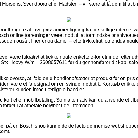
orsens, Svendborg eller Hadsten – vil være at få dem til at brin
ernetbrugere at lave prissammenligning fra forskellige internet 
sch online forretninger været nødt til at formindske prisniveaue
desuden også til herrer og damer – eftertrykkeligt, og endda nogl
evel være lukrativt at tjekke nogle enkelte e-forretninger efter 
Stk Heavy W/m – 2608657611 før du gennemfører dit køb, således
kke overse, at ifald en e-handler afsætter et produkt for en pris
tiden være et faresignal om en svindel netbutik. Kortkøb er ikke
ssisterer kunden imod uærlige e-handler.
med kort eller mobilbetaling. Som alternativ kan du anvende et til
n fordel i at afbetale beløbet ude i fremtiden.
per på en Bosch shop kunne de de facto gennemse webshoppen
somt.