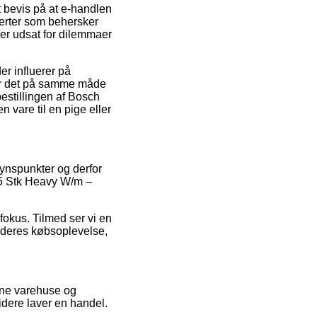
t bevis på at e-handlen
sperter som behersker
ver udsat for dilemmaer
er influerer på
n er det på samme måde
bestillingen af Bosch
vare til en pige eller
synspunkter og derfor
 25 Stk Heavy W/m –
fokus. Tilmed ser vi en
f deres købsoplevelse,
line varehuse og
idere laver en handel.