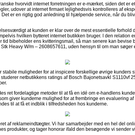
anske hvorvidt internet forretningen er e-mærket, siden det er e
egler, udover at internet firmaet lejlighedsvis kontrolleres af ek
Det er en rigtig god anledning til hjælpende service, når du bli
lsesværdigt at kunden er klar over de mest essentielle forhold d
pelvis hvilken bytteret internet butikken bruger. I den relatio
er tid bibeholder ens kvitteringsmail, så man senere kan bevise 
 Stk Heavy W/m – 2608657611, uden hensyn til om man søger en 
r stabile muligheder for at inspicere forskellige øvrige kunders 
t du studerer netbutikkens ratings af Bosch Bajonetsavkl S1110vf
per.
es ret fordelagtige metoder til at få en idé om e-handlens kunde
 som giver kunderne mulighed for at frembringe en evaluering a
ndes til at få et indblik i tilfredsheden hos kunderne.
eret af reklameindtægter. Vi har samarbejder med en hel del on
rnes produkter, og tager honorar ifald den besøgende vi sender v