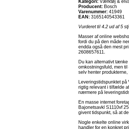
Kategori:
Værktøj & elvæ
Producent:
Bosch
Varenummer:
41949
EAN:
3165140543361
Vurderet til
4.2
ud af 5 st
Masser af online webshops
fordi du på den måde nemt
endda også den mest pri
2608657611.
Du kan alternativt tænke ov
omkostningsfuld, men til 
selv henter produkterne, 
Leveringstidspunktet på 
rigtig relevant i tilfælde 
nærmere på leveringstids
En masse internet foret
Bajonetsavkl S1110vf 25 
givent tidspunkt, så at d
Nogle enkelte online virk
handler for en konkret pr