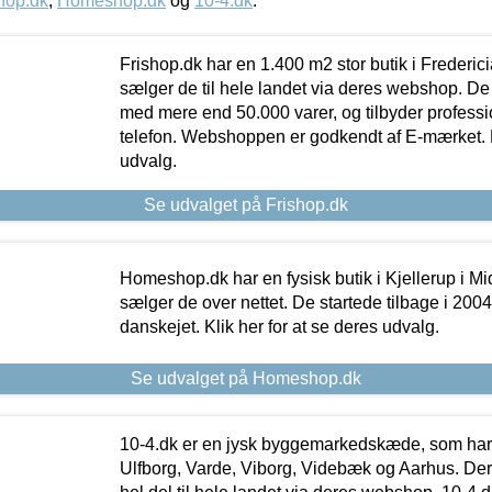
hop.dk
,
Homeshop.dk
og
10-4.dk
.
Frishop.dk har en 1.400 m2 stor butik i Frederic
sælger de til hele landet via deres webshop. De h
med mere end 50.000 varer, og tilbyder professi
telefon. Webshoppen er godkendt af E-mærket. Kl
udvalg.
Se udvalget på Frishop.dk
Homeshop.dk har en fysisk butik i Kjellerup i Mid
sælger de over nettet. De startede tilbage i 200
danskejet. Klik her for at se deres udvalg.
Se udvalget på Homeshop.dk
10-4.dk er en jysk byggemarkedskæde, som har 
Ulfborg, Varde, Viborg, Videbæk og Aarhus. De