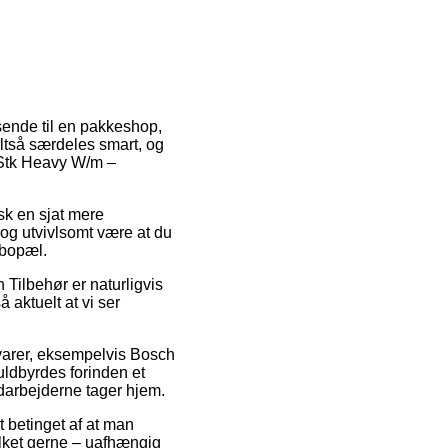
fsende til en pakkeshop,
altså særdeles smart, og
 Stk Heavy W/m –
isk en sjat mere
dog utvivlsomt være at du
 bopæl.
Tilbehør er naturligvis
å aktuelt at vi ser
varer, eksempelvis Bosch
ldbyrdes forinden et
edarbejderne tager hjem.
t betinget af at man
ilket gerne – uafhængig