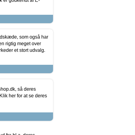
k er godkendt af E-
edskæde, som også har
en rigtig meget over
keder et stort udvalg.
hop.dk, så deres
lik her for at se deres