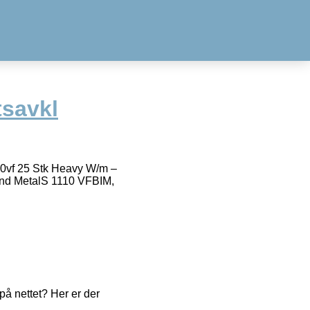
savkl
0vf 25 Stk Heavy W/m –
nd MetalS 1110 VFBIM,
å nettet? Her er der