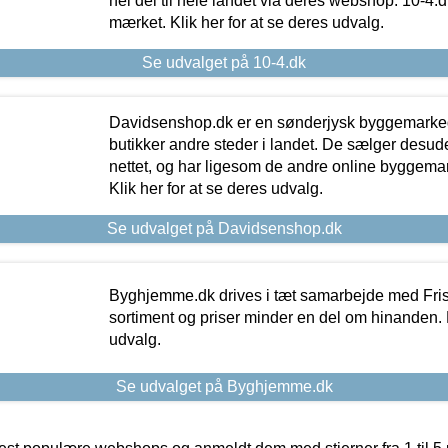
hel del til hele landet via deres webshop. 10-4.d
mærket. Klik her for at se deres udvalg.
Se udvalget på 10-4.dk
Davidsenshop.dk er en sønderjysk byggemark
butikker andre steder i landet. De sælger desud
nettet, og har ligesom de andre online byggemar
Klik her for at se deres udvalg.
Se udvalget på Davidsenshop.dk
Byghjemme.dk drives i tæt samarbejde med Fris
sortiment og priser minder en del om hinanden. K
udvalg.
Se udvalget på Byghjemme.dk