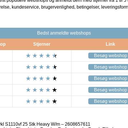
t populære webshops og anmeldt dem med stjerner fra 1 til 5 ud
rrelse, kundeservice, brugervenlighed, betingelser, leveringsfor
Bedst anmeldte webshops
op
Stjerner
Link
Besøg webshop
Besøg webshop
Besøg webshop
Besøg webshop
Besøg webshop
kl S1110vf 25 Stk Heavy W/m – 2608657611