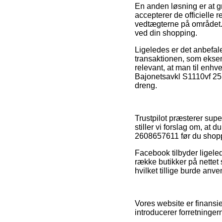
En anden løsning er at gr
accepterer de officielle r
vedtægterne på området. 
ved din shopping.
Ligeledes er det anbefale
transaktionen, som eksem
relevant, at man til enhv
Bajonetsavkl S1110vf 25
dreng.
Trustpilot præsterer supe
stiller vi forslag om, a
2608657611 før du shop
Facebook tilbyder ligeled
række butikker på nettet
hvilket tillige burde anve
Vores website er finansi
introducerer forretninge