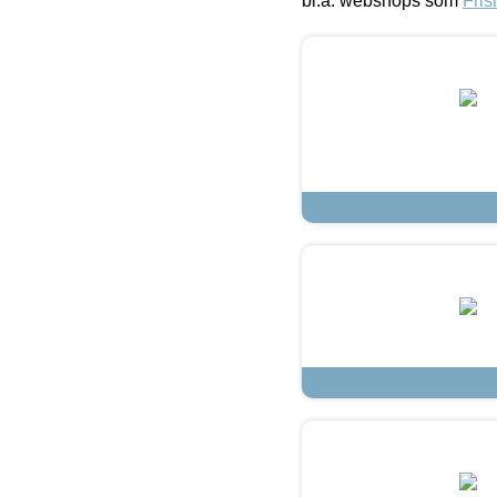
bl.a. webshops som
Fris