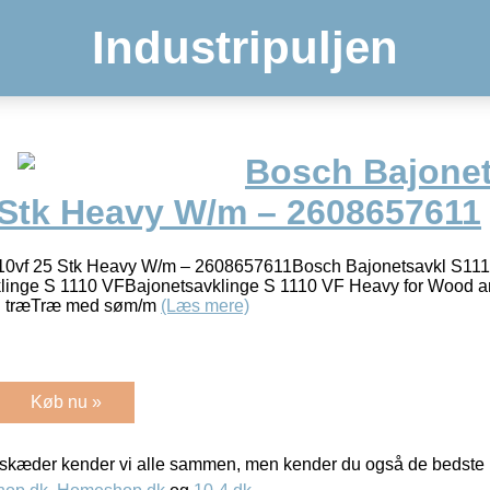
Industripuljen
Bosch Bajonet
 Stk Heavy W/m – 2608657611
10vf 25 Stk Heavy W/m – 2608657611Bosch Bajonetsavkl S111
inge S 1110 VFBajonetsavklinge S 1110 VF Heavy for Wood a
 til træTræ med søm/m
(Læs mere)
Køb nu »
kæder kender vi alle sammen, men kender du også de bedste p