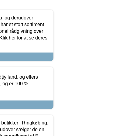
ia, og derudover
ar et stort sortiment
onel rådgivning over
ik her for at se deres
tjylland, og ellers
4, og er 100 %
butikker i Ringkøbing,
rudover sælger de en