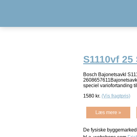
S1110vf 25
Bosch Bajonetsavkl S11
2608657611Bajonetsavkl
speciel variofortanding
1580
kr.
(Vis fragtpris)
Læs mere »
De fysiske byggemarkeds