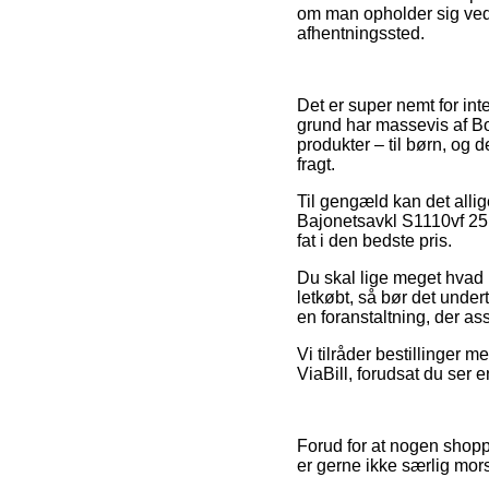
om man opholder sig ved H
afhentningssted.
Det er super nemt for int
grund har massevis af Bo
produkter – til børn, og 
fragt.
Til gengæld kan det allig
Bajonetsavkl S1110vf 25 
fat i den bedste pris.
Du skal lige meget hvad i
letkøbt, så bør det under
en foranstaltning, der a
Vi tilråder bestillinger 
ViaBill, forudsat du ser e
Forud for at nogen shop
er gerne ikke særlig mor