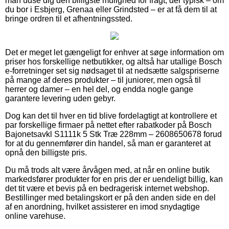
man udse dig den billigste mulighed for fragt, der typisk – om
du bor i Esbjerg, Grenaa eller Grindsted – er at få dem til at
bringe ordren til et afhentningssted.
Det er meget let gængeligt for enhver at søge information om
priser hos forskellige netbutikker, og altså har utallige Bosch
e-forretninger set sig nødsaget til at nedsætte salgspriserne
på mange af deres produkter – til juniorer, men også til
herrer og damer – en hel del, og endda nogle gange
garantere levering uden gebyr.
Dog kan det til hver en tid blive fordelagtigt at kontrollere et
par forskellige firmaer på nettet efter rabatkoder på Bosch
Bajonetsavkl S1111k 5 Stk Træ 228mm – 2608650678 forud
for at du gennemfører din handel, så man er garanteret at
opnå den billigste pris.
Du må trods alt være årvågen med, at når en online butik
markedsfører produkter for en pris der er uendeligt billig, kan
det tit være et bevis på en bedragerisk internet webshop.
Bestillinger med betalingskort er på den anden side en del
af en anordning, hvilket assisterer en imod snydagtige
online varehuse.