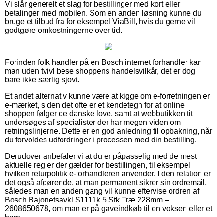
Vi slår generelt et slag for bestillinger med kort eller
betalinger med mobilen. Som en anden løsning kunne du
bruge et tilbud fra for eksempel ViaBill, hvis du gerne vil
godtgøre omkostningerne over tid.
Forinden folk handler på en Bosch internet forhandler kan
man uden tvivl bese shoppens handelsvilkår, det er dog
bare ikke særlig sjovt.
Et andet alternativ kunne være at kigge om e-forretningen er
e-mærket, siden det ofte er et kendetegn for at online
shoppen følger de danske love, samt at webbutikken tit
undersøges af specialister der har megen viden om
retningslinjerne. Dette er en god anledning til opbakning, når
du forvoldes udfordringer i processen med din bestilling.
Derudover anbefaler vi at du er påpasselig med de mest
aktuelle regler der gælder for bestillingen, til eksempel
hvilken returpolitik e-forhandleren anvender. I den relation er
det også afgørende, at man permanent sikrer sin ordremail,
således man en anden gang vil kunne eftervise ordren af
Bosch Bajonetsavkl S1111k 5 Stk Træ 228mm –
2608650678, om man er på gaveindkøb til en voksen eller et