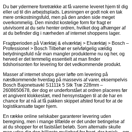
Du bør ydermere foretrække at få varerne leveret hjem til dig
eller ud til din arbejdsplads. Løsningen er godt nok en tak
mere omkostningsfuld, men på den anden side meget
overkommelig. Den mindst kostelige form for fragt er
utvivlsomt at du selv henter ordren, hvilket dog afhænger af
at du befinder dig i nærheden af internet shoppens lager.
Fragtperioden på Værktøj & elværktøj > Elværktøj > Bosch –
Professionel > Bosch Tilbehør er selvfølgelig vældig
betydningsfuld når man mangler produkterne nu og her, og
herved er det temmelig essentielt at man finder
tidshorisonten for levering for det vedkommende produkt.
Masser af internet shops giver løfte om levering på
næstkommende hverdag på massevis af varer, eksempelvis
Bosch Bajonetsavkl S1111k 5 Stk Træ 228mm –
2608650678, der dog er underforstået at ordren placeres før
et angivent klokkeslæt, med hensynstagen til at de har en
chance for at nå at få pakken skippet afsted forud for at de
logistikansatte tager hjem.
En række online selskaber garanterer levering uden
beregning, men i mange tilfælde er det under betingelse af
at du shopper for et fastslået beløb. Som alternativ skulle