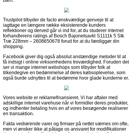
barn.
Trustpilot tilbyder de facto ønskværdige genveje til at
iagttage en længere række eksisterende kunders
reflektioner og derved går vi ind for, at du studerer internet
forhandlerens ratings af Bosch Bajonetsavkl S1111k 5 Stk
Træ 228mm – 2608650678 forud for at du færdiggør din
shopping.
Facebook giver dig også absolut anstændige metoder til at
få indsigt i online virksomhedens troværdighed. Foruden det
ser vi mange internet webshops som tilbyder folk at
tilkendegive en bedømmelse af deres købsoplevelse, som
også burde udnyttes til at bedømme hvor glade kunderne er.
Vores website er reklamefinansieret. Vi har aftaler med
adskillige internet varehuse når vi formidler deres produkter,
og indhenter betaling hvis en af vores besøgende realiserer
en transaktion.
Fakta vedrørende varer og firmaer på nettet værnes om ofte,
men vi ønsker ikke at påtage os ansvaret for modifikationer