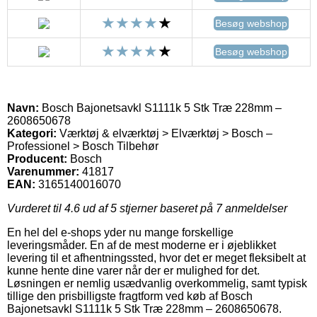
Besøg webshop
Besøg webshop
Navn:
Bosch Bajonetsavkl S1111k 5 Stk Træ 228mm –
2608650678
Kategori:
Værktøj & elværktøj > Elværktøj > Bosch –
Professionel > Bosch Tilbehør
Producent:
Bosch
Varenummer:
41817
EAN:
3165140016070
Vurderet til
4.6
ud af 5 stjerner baseret på
7
anmeldelser
En hel del e-shops yder nu mange forskellige
leveringsmåder. En af de mest moderne er i øjeblikket
levering til et afhentningssted, hvor det er meget fleksibelt at
kunne hente dine varer når der er mulighed for det.
Løsningen er nemlig usædvanlig overkommelig, samt typisk
tillige den prisbilligste fragtform ved køb af Bosch
Bajonetsavkl S1111k 5 Stk Træ 228mm – 2608650678.