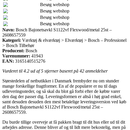
Besøg webshop
Besøg webshop
Besøg webshop
Besøg webshop
Navn:
Bosch Bajonetsavkl S1122vf Flexwood/metal 25st –
2608657559
Kategori:
Værktøj & elværktøj > Elværktøj > Bosch – Professionel
> Bosch Tilbehør
Producent:
Bosch
Varenummer:
41943
EAN:
3165140515276
Vurderet til
4.2
ud af 5 stjerner baseret på
42
anmeldelser
Størstedelen af netbutikker i Danmark frembyder nu om stunder
mange forskellige fragtformer. En af de populære er nu til dags
udleveringssteder, og så skal du blot gå forbi efter de købte varer
den dag der passer dig. Leveringsformen er altså i høj grad enkel,
samt desuden desuden den mest betalelige leveringsversion ved køb
af Bosch Bajonetsavkl S1122vf Flexwood/metal 25st –
2608657559.
Du burde tillige overveje at få pakken bragt til dit hus eller ud til dit
arbejdes adresse. Denne bliver af og til lidt mere bekostelig, men på