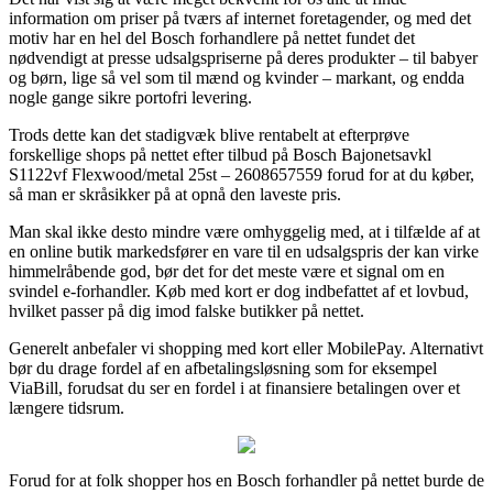
information om priser på tværs af internet foretagender, og med det
motiv har en hel del Bosch forhandlere på nettet fundet det
nødvendigt at presse udsalgspriserne på deres produkter – til babyer
og børn, lige så vel som til mænd og kvinder – markant, og endda
nogle gange sikre portofri levering.
Trods dette kan det stadigvæk blive rentabelt at efterprøve
forskellige shops på nettet efter tilbud på Bosch Bajonetsavkl
S1122vf Flexwood/metal 25st – 2608657559 forud for at du køber,
så man er skråsikker på at opnå den laveste pris.
Man skal ikke desto mindre være omhyggelig med, at i tilfælde af at
en online butik markedsfører en vare til en udsalgspris der kan virke
himmelråbende god, bør det for det meste være et signal om en
svindel e-forhandler. Køb med kort er dog indbefattet af et lovbud,
hvilket passer på dig imod falske butikker på nettet.
Generelt anbefaler vi shopping med kort eller MobilePay. Alternativt
bør du drage fordel af en afbetalingsløsning som for eksempel
ViaBill, forudsat du ser en fordel i at finansiere betalingen over et
længere tidsrum.
Forud for at folk shopper hos en Bosch forhandler på nettet burde de