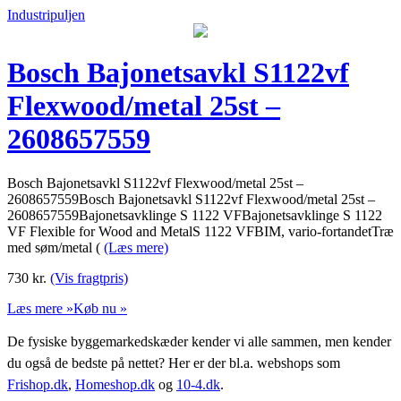
Industripuljen
Bosch Bajonetsavkl S1122vf
Flexwood/metal 25st –
2608657559
Bosch Bajonetsavkl S1122vf Flexwood/metal 25st –
2608657559Bosch Bajonetsavkl S1122vf Flexwood/metal 25st –
2608657559Bajonetsavklinge S 1122 VFBajonetsavklinge S 1122
VF Flexible for Wood and MetalS 1122 VFBIM, vario-fortandetTræ
med søm/metal (
(Læs mere)
730
kr.
(Vis fragtpris)
Læs mere »
Køb nu »
De fysiske byggemarkedskæder kender vi alle sammen, men kender
du også de bedste på nettet? Her er der bl.a. webshops som
Frishop.dk
,
Homeshop.dk
og
10-4.dk
.