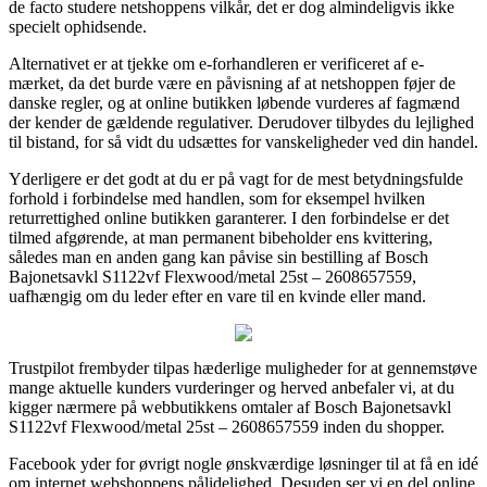
de facto studere netshoppens vilkår, det er dog almindeligvis ikke
specielt ophidsende.
Alternativet er at tjekke om e-forhandleren er verificeret af e-
mærket, da det burde være en påvisning af at netshoppen føjer de
danske regler, og at online butikken løbende vurderes af fagmænd
der kender de gældende regulativer. Derudover tilbydes du lejlighed
til bistand, for så vidt du udsættes for vanskeligheder ved din handel.
Yderligere er det godt at du er på vagt for de mest betydningsfulde
forhold i forbindelse med handlen, som for eksempel hvilken
returrettighed online butikken garanterer. I den forbindelse er det
tilmed afgørende, at man permanent bibeholder ens kvittering,
således man en anden gang kan påvise sin bestilling af Bosch
Bajonetsavkl S1122vf Flexwood/metal 25st – 2608657559,
uafhængig om du leder efter en vare til en kvinde eller mand.
Trustpilot frembyder tilpas hæderlige muligheder for at gennemstøve
mange aktuelle kunders vurderinger og herved anbefaler vi, at du
kigger nærmere på webbutikkens omtaler af Bosch Bajonetsavkl
S1122vf Flexwood/metal 25st – 2608657559 inden du shopper.
Facebook yder for øvrigt nogle ønskværdige løsninger til at få en idé
om internet webshoppens pålidelighed. Desuden ser vi en del online