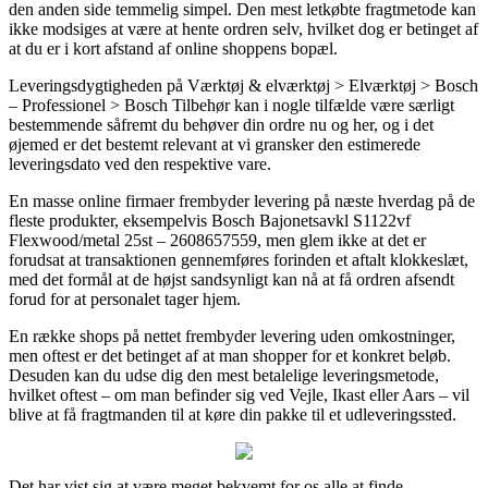
den anden side temmelig simpel. Den mest letkøbte fragtmetode kan
ikke modsiges at være at hente ordren selv, hvilket dog er betinget af
at du er i kort afstand af online shoppens bopæl.
Leveringsdygtigheden på Værktøj & elværktøj > Elværktøj > Bosch
– Professionel > Bosch Tilbehør kan i nogle tilfælde være særligt
bestemmende såfremt du behøver din ordre nu og her, og i det
øjemed er det bestemt relevant at vi gransker den estimerede
leveringsdato ved den respektive vare.
En masse online firmaer frembyder levering på næste hverdag på de
fleste produkter, eksempelvis Bosch Bajonetsavkl S1122vf
Flexwood/metal 25st – 2608657559, men glem ikke at det er
forudsat at transaktionen gennemføres forinden et aftalt klokkeslæt,
med det formål at de højst sandsynligt kan nå at få ordren afsendt
forud for at personalet tager hjem.
En række shops på nettet frembyder levering uden omkostninger,
men oftest er det betinget af at man shopper for et konkret beløb.
Desuden kan du udse dig den mest betalelige leveringsmetode,
hvilket oftest – om man befinder sig ved Vejle, Ikast eller Aars – vil
blive at få fragtmanden til at køre din pakke til et udleveringssted.
Det har vist sig at være meget bekvemt for os alle at finde