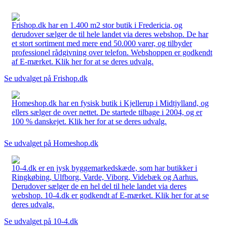
Frishop.dk har en 1.400 m2 stor butik i Fredericia, og
derudover sælger de til hele landet via deres webshop. De har
et stort sortiment med mere end 50.000 varer, og tilbyder
professionel rådgivning over telefon. Webshoppen er godkendt
af E-mærket. Klik her for at se deres udvalg.
Se udvalget på Frishop.dk
Homeshop.dk har en fysisk butik i Kjellerup i Midtjylland, og
ellers sælger de over nettet. De startede tilbage i 2004, og er
100 % danskejet. Klik her for at se deres udvalg.
Se udvalget på Homeshop.dk
10-4.dk er en jysk byggemarkedskæde, som har butikker i
Ringkøbing, Ulfborg, Varde, Viborg, Videbæk og Aarhus.
Derudover sælger de en hel del til hele landet via deres
webshop. 10-4.dk er godkendt af E-mærket. Klik her for at se
deres udvalg.
Se udvalget på 10-4.dk