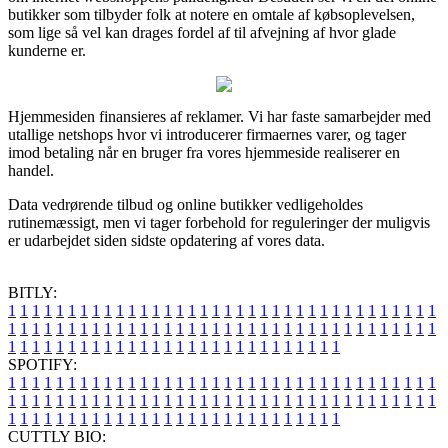
butikker som tilbyder folk at notere en omtale af købsoplevelsen,
som lige så vel kan drages fordel af til afvejning af hvor glade
kunderne er.
Hjemmesiden finansieres af reklamer. Vi har faste samarbejder med
utallige netshops hvor vi introducerer firmaernes varer, og tager
imod betaling når en bruger fra vores hjemmeside realiserer en
handel.
Data vedrørende tilbud og online butikker vedligeholdes
rutinemæssigt, men vi tager forbehold for reguleringer der muligvis
er udarbejdet siden sidste opdatering af vores data.
BITLY:
1
1
1
1
1
1
1
1
1
1
1
1
1
1
1
1
1
1
1
1
1
1
1
1
1
1
1
1
1
1
1
1
1
1
1
1
1
1
1
1
1
1
1
1
1
1
1
1
1
1
1
1
1
1
1
1
1
1
1
1
1
1
1
1
1
1
1
1
1
1
1
1
1
1
1
1
1
1
1
1
1
1
1
1
1
1
1
1
1
1
1
1
1
1
1
1
1
1
1
1
SPOTIFY:
1
1
1
1
1
1
1
1
1
1
1
1
1
1
1
1
1
1
1
1
1
1
1
1
1
1
1
1
1
1
1
1
1
1
1
1
1
1
1
1
1
1
1
1
1
1
1
1
1
1
1
1
1
1
1
1
1
1
1
1
1
1
1
1
1
1
1
1
1
1
1
1
1
1
1
1
1
1
1
1
1
1
1
1
1
1
1
1
1
1
1
1
1
1
1
1
1
1
1
1
CUTTLY BIO: