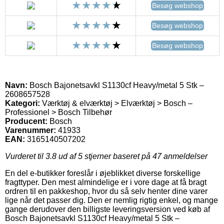
Besøg webshop
Besøg webshop
Besøg webshop
Navn:
Bosch Bajonetsavkl S1130cf Heavy/metal 5 Stk –
2608657528
Kategori:
Værktøj & elværktøj > Elværktøj > Bosch –
Professionel > Bosch Tilbehør
Producent:
Bosch
Varenummer:
41933
EAN:
3165140507202
Vurderet til
3.8
ud af 5 stjerner baseret på
47
anmeldelser
En del e-butikker foreslår i øjeblikket diverse forskellige
fragttyper. Den mest almindelige er i vore dage at få bragt
ordren til en pakkeshop, hvor du så selv henter dine varer
lige når det passer dig. Den er nemlig rigtig enkel, og mange
gange derudover den billigste leveringsversion ved køb af
Bosch Bajonetsavkl S1130cf Heavy/metal 5 Stk –