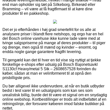
letkøbte leveringsmetode, hvilket i mange tilfælde – hvad
end man opholder sig tæt på Silkeborg, Birkerød eller
Bramming – vil være at få fragtfirmaet til at køre dine
produkter til en pakkeshop.
Det er jo efterhånden i høj grad smertefrit for os alle at
analysere priser i blandt flere netshops, og ergo har en hel
del Bosch online varehuse ikke kunne lade være med at
tvinge salgspriserne på mange af deres produkter – til piger
og drenge, men også til mænd og kvinder – enormt, og
endda nogle gange garantere fragtfri levering.
Til gengæld kan det til hver en tid vise sig nyttigt at tjekke
forskellige e-shops efter udsalg på Bosch Bajonetsavkl
S1130cf Heavy/metal 5 Stk – 2608657528 forinden du
køber, sådan at man er velinformeret til at opnå den
prisbilligste pris.
Du bør alligevel ikke undervurdere, at når en butik udbyder
bedst i test varer til en udsalgspris som kan ses som
urealistisk billig, burde det tit være et signal om en snydagtig
online webshop. Kortbestillinger er trods alt indbefattet af en
retningslinje, der forsvarer køberen imod falske butikker på
nettet.