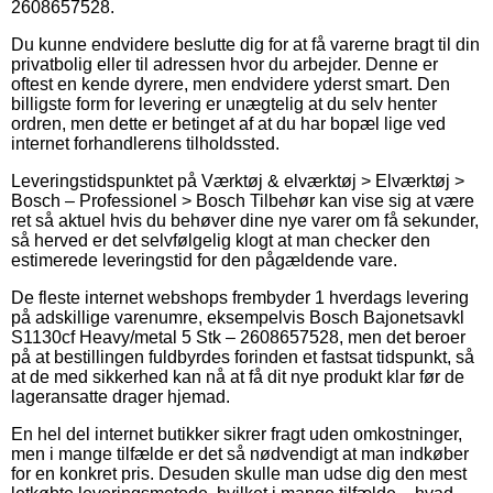
2608657528.
Du kunne endvidere beslutte dig for at få varerne bragt til din
privatbolig eller til adressen hvor du arbejder. Denne er
oftest en kende dyrere, men endvidere yderst smart. Den
billigste form for levering er unægtelig at du selv henter
ordren, men dette er betinget af at du har bopæl lige ved
internet forhandlerens tilholdssted.
Leveringstidspunktet på Værktøj & elværktøj > Elværktøj >
Bosch – Professionel > Bosch Tilbehør kan vise sig at være
ret så aktuel hvis du behøver dine nye varer om få sekunder,
så herved er det selvfølgelig klogt at man checker den
estimerede leveringstid for den pågældende vare.
De fleste internet webshops frembyder 1 hverdags levering
på adskillige varenumre, eksempelvis Bosch Bajonetsavkl
S1130cf Heavy/metal 5 Stk – 2608657528, men det beroer
på at bestillingen fuldbyrdes forinden et fastsat tidspunkt, så
at de med sikkerhed kan nå at få dit nye produkt klar før de
lageransatte drager hjemad.
En hel del internet butikker sikrer fragt uden omkostninger,
men i mange tilfælde er det så nødvendigt at man indkøber
for en konkret pris. Desuden skulle man udse dig den mest