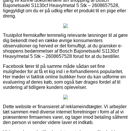
gang vil kunne dokumentere sin shopping af Bosch
Bajonetsavkl S1130cf Heavy/metal 5 Stk – 2608657528,
ligegyldigt om du er på udkig efter et produkt til en pige eller
dreng.
Trustpilot fremskaffer temmelig relevante løsninger til at gøre
dig bekendt med en række øvrige konsumenters
observationer og herved er det fornuftigt, at du gransker e-
shoppens bedømmelser af Bosch Bajonetsavkl S1130cf
Heavy/metal 5 Stk – 2608657528 forud for at du bestiller.
Facebook fører til på samme måde sådan set fine
muligheder for at få et kig ind i e-forhandlerens popularitet.
Her møder vi faktisk online butikker hvor du kan udforme en
evaluering af deres køb, som også bør drages fordel af til
vurdering af tidligere kunders oplevelser.
Dette website er finansieret af reklameindtægter. Vi arbejder
tæt sammen med diverse internet forretninger i form af at vi
præsenterer firmaernes varer, og tager imod betaling såfremt
den person vi sender videre laver et indkøb.