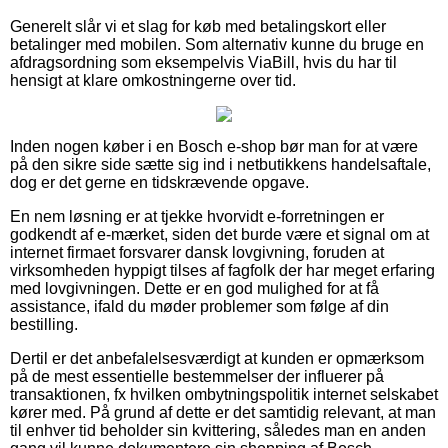
Generelt slår vi et slag for køb med betalingskort eller
betalinger med mobilen. Som alternativ kunne du bruge en
afdragsordning som eksempelvis ViaBill, hvis du har til
hensigt at klare omkostningerne over tid.
Inden nogen køber i en Bosch e-shop bør man for at være
på den sikre side sætte sig ind i netbutikkens handelsaftale,
dog er det gerne en tidskrævende opgave.
En nem løsning er at tjekke hvorvidt e-forretningen er
godkendt af e-mærket, siden det burde være et signal om at
internet firmaet forsvarer dansk lovgivning, foruden at
virksomheden hyppigt tilses af fagfolk der har meget erfaring
med lovgivningen. Dette er en god mulighed for at få
assistance, ifald du møder problemer som følge af din
bestilling.
Dertil er det anbefalelsesværdigt at kunden er opmærksom
på de mest essentielle bestemmelser der influerer på
transaktionen, fx hvilken ombytningspolitik internet selskabet
kører med. På grund af dette er det samtidig relevant, at man
til enhver tid beholder sin kvittering, således man en anden