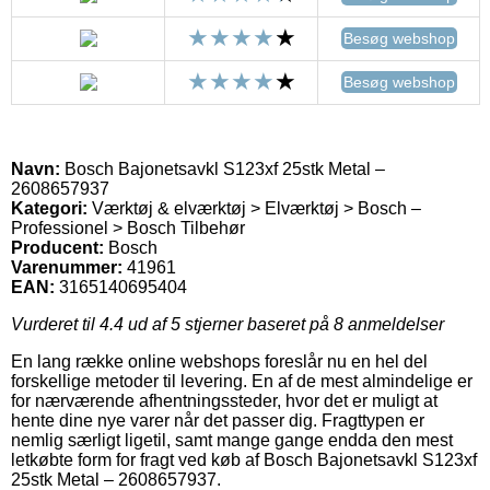
Besøg webshop
Besøg webshop
Navn:
Bosch Bajonetsavkl S123xf 25stk Metal –
2608657937
Kategori:
Værktøj & elværktøj > Elværktøj > Bosch –
Professionel > Bosch Tilbehør
Producent:
Bosch
Varenummer:
41961
EAN:
3165140695404
Vurderet til
4.4
ud af 5 stjerner baseret på
8
anmeldelser
En lang række online webshops foreslår nu en hel del
forskellige metoder til levering. En af de mest almindelige er
for nærværende afhentningssteder, hvor det er muligt at
hente dine nye varer når det passer dig. Fragttypen er
nemlig særligt ligetil, samt mange gange endda den mest
letkøbte form for fragt ved køb af Bosch Bajonetsavkl S123xf
25stk Metal – 2608657937.