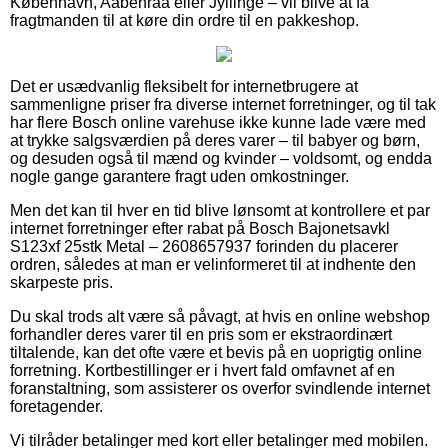
København, Aabenraa eller Jyllinge – vil blive at få
fragtmanden til at køre din ordre til en pakkeshop.
Det er usædvanlig fleksibelt for internetbrugere at
sammenligne priser fra diverse internet forretninger, og til tak
har flere Bosch online varehuse ikke kunne lade være med
at trykke salgsværdien på deres varer – til babyer og børn,
og desuden også til mænd og kvinder – voldsomt, og endda
nogle gange garantere fragt uden omkostninger.
Men det kan til hver en tid blive lønsomt at kontrollere et par
internet forretninger efter rabat på Bosch Bajonetsavkl
S123xf 25stk Metal – 2608657937 forinden du placerer
ordren, således at man er velinformeret til at indhente den
skarpeste pris.
Du skal trods alt være så påvagt, at hvis en online webshop
forhandler deres varer til en pris som er ekstraordinært
tiltalende, kan det ofte være et bevis på en uoprigtig online
forretning. Kortbestillinger er i hvert fald omfavnet af en
foranstaltning, som assisterer os overfor svindlende internet
foretagender.
Vi tilråder betalinger med kort eller betalinger med mobilen.