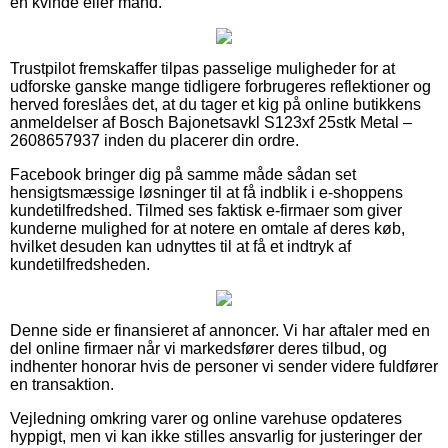
en kvinde eller mand.
Trustpilot fremskaffer tilpas passelige muligheder for at
udforske ganske mange tidligere forbrugeres reflektioner og
herved foreslåes det, at du tager et kig på online butikkens
anmeldelser af Bosch Bajonetsavkl S123xf 25stk Metal –
2608657937 inden du placerer din ordre.
Facebook bringer dig på samme måde sådan set
hensigtsmæssige løsninger til at få indblik i e-shoppens
kundetilfredshed. Tilmed ses faktisk e-firmaer som giver
kunderne mulighed for at notere en omtale af deres køb,
hvilket desuden kan udnyttes til at få et indtryk af
kundetilfredsheden.
Denne side er finansieret af annoncer. Vi har aftaler med en
del online firmaer når vi markedsfører deres tilbud, og
indhenter honorar hvis de personer vi sender videre fuldfører
en transaktion.
Vejledning omkring varer og online varehuse opdateres
hyppigt, men vi kan ikke stilles ansvarlig for justeringer der