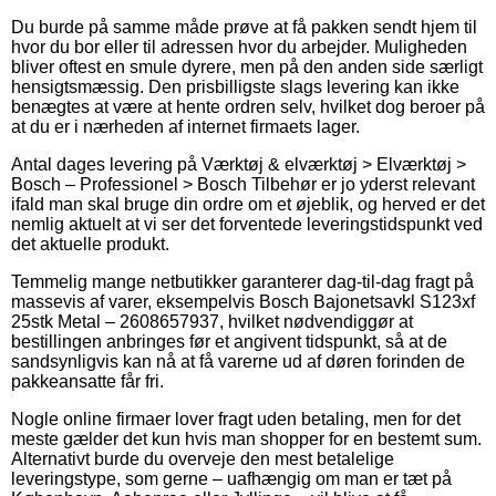
Du burde på samme måde prøve at få pakken sendt hjem til
hvor du bor eller til adressen hvor du arbejder. Muligheden
bliver oftest en smule dyrere, men på den anden side særligt
hensigtsmæssig. Den prisbilligste slags levering kan ikke
benægtes at være at hente ordren selv, hvilket dog beroer på
at du er i nærheden af internet firmaets lager.
Antal dages levering på Værktøj & elværktøj > Elværktøj >
Bosch – Professionel > Bosch Tilbehør er jo yderst relevant
ifald man skal bruge din ordre om et øjeblik, og herved er det
nemlig aktuelt at vi ser det forventede leveringstidspunkt ved
det aktuelle produkt.
Temmelig mange netbutikker garanterer dag-til-dag fragt på
massevis af varer, eksempelvis Bosch Bajonetsavkl S123xf
25stk Metal – 2608657937, hvilket nødvendiggør at
bestillingen anbringes før et angivent tidspunkt, så at de
sandsynligvis kan nå at få varerne ud af døren forinden de
pakkeansatte får fri.
Nogle online firmaer lover fragt uden betaling, men for det
meste gælder det kun hvis man shopper for en bestemt sum.
Alternativt burde du overveje den mest betalelige
leveringstype, som gerne – uafhængig om man er tæt på