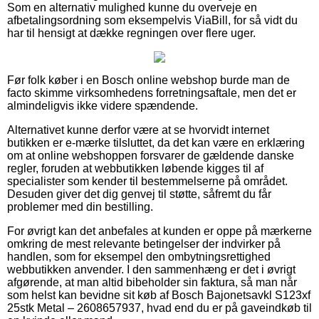
Som en alternativ mulighed kunne du overveje en
afbetalingsordning som eksempelvis ViaBill, for så vidt du
har til hensigt at dække regningen over flere uger.
Før folk køber i en Bosch online webshop burde man de
facto skimme virksomhedens forretningsaftale, men det er
almindeligvis ikke videre spændende.
Alternativet kunne derfor være at se hvorvidt internet
butikken er e-mærke tilsluttet, da det kan være en erklæring
om at online webshoppen forsvarer de gældende danske
regler, foruden at webbutikken løbende kigges til af
specialister som kender til bestemmelserne på området.
Desuden giver det dig genvej til støtte, såfremt du får
problemer med din bestilling.
For øvrigt kan det anbefales at kunden er oppe på mærkerne
omkring de mest relevante betingelser der indvirker på
handlen, som for eksempel den ombytningsrettighed
webbutikken anvender. I den sammenhæng er det i øvrigt
afgørende, at man altid bibeholder sin faktura, så man når
som helst kan bevidne sit køb af Bosch Bajonetsavkl S123xf
25stk Metal – 2608657937, hvad end du er på gaveindkøb til