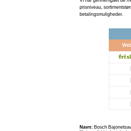
Vi har gennemgået de mes
prisniveau, sortimentstø
betalingsmuligheder.
We
Navn:
Bosch Bajonetsav