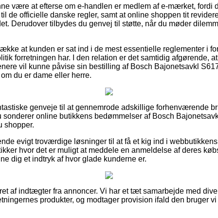
e være at efterse om e-handlen er medlem af e-mærket, fordi d
 til de officielle danske regler, samt at online shoppen tit revider
et. Derudover tilbydes du genvej til støtte, når du møder dilem
række at kunden er sat ind i de mest essentielle reglementer i fo
itik forretningen har. I den relation er det samtidig afgørende, at
senere vil kunne påvise sin bestilling af Bosch Bajonetsavkl S6
m du er dame eller herre.
fantastiske genveje til at gennemrode adskillige forhenværende
 du sonderer online butikkens bedømmelser af Bosch Bajonetsa
u shopper.
rende evigt troværdige løsninger til at få et kig ind i webbutikk
kker hvor det er muligt at meddele en anmeldelse af deres køb
nne dig et indtryk af hvor glade kunderne er.
ret af indtægter fra annoncer. Vi har et tæt samarbejde med dive
retningernes produkter, og modtager provision ifald den bruger v