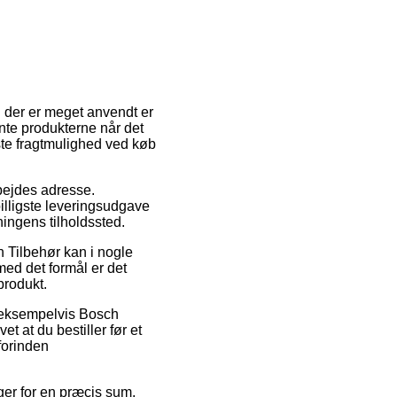
n der er meget anvendt er
ente produkterne når det
gste fragtmulighed ved køb
rbejdes adresse.
billigste leveringsudgave
ningens tilholdssted.
 Tilbehør kan i nogle
ed det formål er det
produkt.
, eksempelvis Bosch
at du bestiller før et
forinden
ager for en præcis sum.