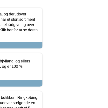
ia, og derudover
ar et stort sortiment
onel rådgivning over
ik her for at se deres
tjylland, og ellers
4, og er 100 %
butikker i Ringkøbing,
rudover sælger de en