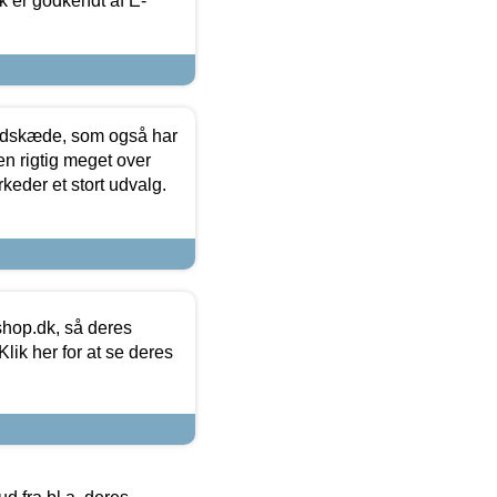
k er godkendt af E-
edskæde, som også har
en rigtig meget over
keder et stort udvalg.
hop.dk, så deres
lik her for at se deres