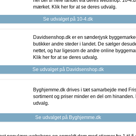
hel del til hele landet via deres webshop. 10-4.d
mærket. Klik her for at se deres udvalg.
Se udvalget på 10-4.dk
Davidsenshop.dk er en sønderjysk byggemark
butikker andre steder i landet. De sælger desud
nettet, og har ligesom de andre online byggemar
Klik her for at se deres udvalg.
Se udvalget på Davidsenshop.dk
Byghjemme.dk drives i tæt samarbejde med Fris
sortiment og priser minder en del om hinanden. K
udvalg.
Se udvalget på Byghjemme.dk