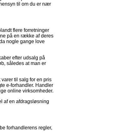
 hensyn til om du er nær
andt flere forretninger
erne på en række af deres
ndda nogle gange love
kaber efter udsalg på
b, således at man er
arer til salg for en pris
te e-forhandler. Handler
tige online virksomheder.
el af en afdragsløsning
be forhandlerens regler,