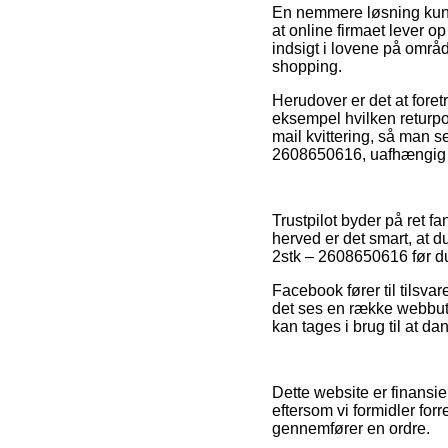
En nemmere løsning kunn
at online firmaet lever op
indsigt i lovene på områd
shopping.
Herudover er det at foret
eksempel hvilken returpol
mail kvittering, så man 
2608650616, uafhængig o
Trustpilot byder på ret 
herved er det smart, at
2stk – 2608650616 før d
Facebook fører til tilsva
det ses en række webbuti
kan tages i brug til at da
Dette website er finansie
eftersom vi formidler for
gennemfører en ordre.