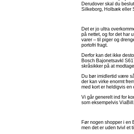
Derudover skal du beslutt
Silkeborg, Holbæk eller So
Det er jo ultra overkomme
på nettet, og for det har
varer – til piger og dren
portofri fragt.
Derfor kan det ikke desto
Bosch Bajonetsavkl S617
skråsikker på at modtage 
Du bør imidlertid være så
der kan virke enormt fre
med kort er heldigvis en 
Vi går generelt ind for k
som eksempelvis ViaBill,
Før nogen shopper i en B
men det er uden tvivl et