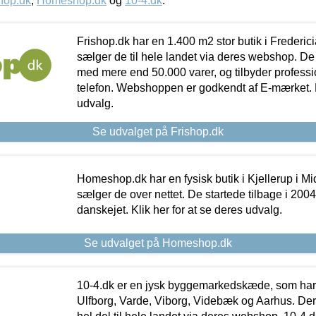
hop.dk
,
Homeshop.dk
og
10-4.dk
.
Frishop.dk har en 1.400 m2 stor butik i Frederic
sælger de til hele landet via deres webshop. De h
med mere end 50.000 varer, og tilbyder professi
telefon. Webshoppen er godkendt af E-mærket. Kl
udvalg.
Se udvalget på Frishop.dk
Homeshop.dk har en fysisk butik i Kjellerup i Mid
sælger de over nettet. De startede tilbage i 200
danskejet. Klik her for at se deres udvalg.
Se udvalget på Homeshop.dk
10-4.dk er en jysk byggemarkedskæde, som har 
Ulfborg, Varde, Viborg, Videbæk og Aarhus. De