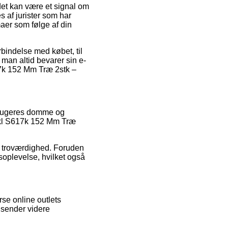
et kan være et signal om
es af jurister som har
maer som følge af din
rbindelse med købet, til
 man altid bevarer sin e-
17k 152 Mm Træ 2stk –
 brugeres domme og
vkl S617k 152 Mm Træ
ens troværdighed. Foruden
soplevelse, hvilket også
rse online outlets
i sender videre