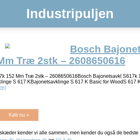
Industripuljen
Bosch Bajonet
Mm Træ 2stk – 2608650616
7k 152 Mm Træ 2stk – 2608650616Bosch Bajonetsavkl S617k 
inge S 617 KBajonetsavklinge S 617 K Basic for WoodS 617 KH
re)
Køb nu »
kæder kender vi alle sammen, men kender du også de bedste p