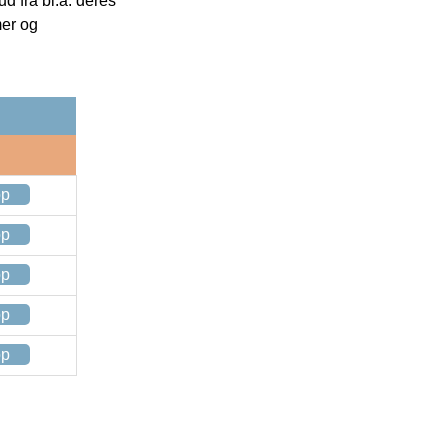
 fra bl.a. deres
mer og
op
op
op
op
op