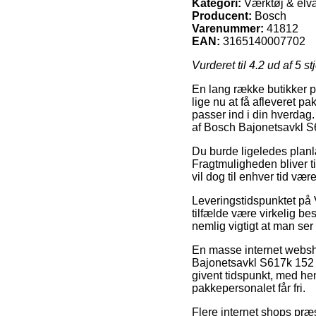
Kategori:
Værktøj & elvæ
Producent:
Bosch
Varenummer:
41812
EAN:
3165140007702
Vurderet til
4.2
ud af 5 st
En lang række butikker på
lige nu at få afleveret p
passer ind i din hverdag.
af Bosch Bajonetsavkl 
Du burde ligeledes planlæ
Fragtmuligheden bliver ti
vil dog til enhver tid væ
Leveringstidspunktet på 
tilfælde være virkelig b
nemlig vigtigt at man se
En masse internet websh
Bajonetsavkl S617k 152 
givent tidspunkt, med hen
pakkepersonalet får fri.
Flere internet shops præs