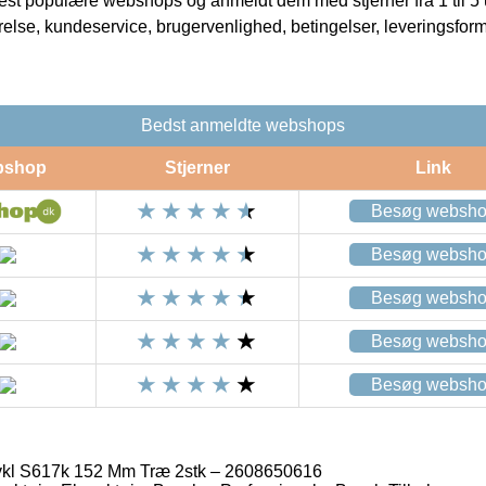
t populære webshops og anmeldt dem med stjerner fra 1 til 5 ud
rrelse, kundeservice, brugervenlighed, betingelser, leveringsfor
Bedst anmeldte webshops
bshop
Stjerner
Link
Besøg websh
Besøg websh
Besøg websh
Besøg websh
Besøg websh
kl S617k 152 Mm Træ 2stk – 2608650616