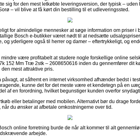
e sig for den mest letkøbte leveringsversion, der typisk – uden
rø – vil blive at få kørt din bestilling til et udleveringssted.
ligt for almindelige mennesker at søge information om priser i bl
 utallige Bosch e-butikker været nødt til at nedsætte udsalgspris
ge, og yderligere også til herrer og damer – eftertrykkeligt, og e
 mindre være profitabelt at studere nogle forskellige online sels
k 152 Mm Træ 2stk – 2608650616 inden du gennemfører dit kø
den mest attraktive pris.
 påvagt, at såfremt en internet virksomhed afhænder bedst i test v
mragende, kunne det for det meste være et kendetegn på en uæg
del af en forordning, hvilket begunstiger kunden overfor snydag
ortkøb eller betalinger med mobilen. Alternativt bør du drage ford
 når du ønsker at afbetale omkostningerne over tid.
osch online forretning burde de når alt kommer til alt gennemlø
 tidskrævende arbejde.