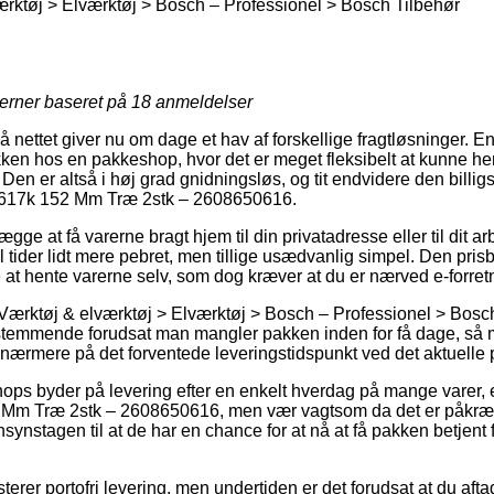
rktøj > Elværktøj > Bosch – Professionel > Bosch Tilbehør
jerner baseret på
18
anmeldelser
 nettet giver nu om dage et hav af forskellige fragtløsninger. E
akken hos en pakkeshop, hvor det er meget fleksibelt at kunne h
 Den er altså i høj grad gnidningsløs, og tit endvidere den billi
S617k 152 Mm Træ 2stk – 2608650616.
gge at få varerne bragt hjem til din privatadresse eller til dit a
l tider lidt mere pebret, men tillige usædvanlig simpel. Den pris
re at hente varerne selv, som dog kræver at du er nærved e-forret
Værktøj & elværktøj > Elværktøj > Bosch – Professionel > Bosch
estemmende forudsat man mangler pakken inden for få dage, så m
r nærmere på det forventede leveringstidspunkt ved det aktuelle 
ops byder på levering efter en enkelt hverdag på mange varer
Mm Træ 2stk – 2608650616, men vær vagtsom da det er påkrævet 
synstagen til at de har en chance for at nå at få pakken betjent 
terer portofri levering, men undertiden er det forudsat at du aft