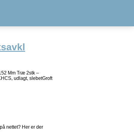
savkl
152 Mm Træ 2stk –
CS, udlagt, slebetGroft
å nettet? Her er der