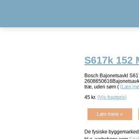
S617k 152 
Bosch Bajonetsavkl S61
2608650616Bajonetsavkl
træ, uden søm (
(Læs me
45
kr.
(Vis fragtpris)
Læs mere »
De fysiske byggemarkeds