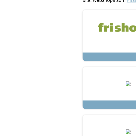
bl.a. webshops som
Fris