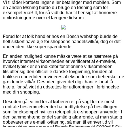
Vi tilråder kortbetalinger eller betalinger med mobilen. Som
en anden løsning burde du bruge en løsning som for
eksempel ViaBill, for så vidt du har til hensigt at honorere
omkostningerne over et længere tidsrum.
Forud for at folk handler hos en Bosch webshop burde de
helt sikkert have øje for shoppens handelsvilkår, dog er det
undertiden ikke super spændende.
En anden mulighed kunne måske være at se nærmere på
hvorvidt internet virksomheden er verificeret af e-mærket,
hvilket typisk er en indikator for at online virksomheden
tilslutter sig den officielle danske lovgivning, foruden at
butikken undertiden revideres af eksperter som behersker de
gældende vilkår. Desuden giver det dig chance for at få
hjælp, for så vidt du udsættes for udfordringer i forbindelse
med din shopping.
Desuden går vi ind for at køberen er på vagt for de mest
centrale bestemmelser der har indflydelse på bestillingen,
som for eksempel hvilken returpolitik e-shoppen anvender. I
den sammenhæng er det samtidig afgørende, at man stadig
opbevarer ens e-mail kvittering, så man til enhver tid vil