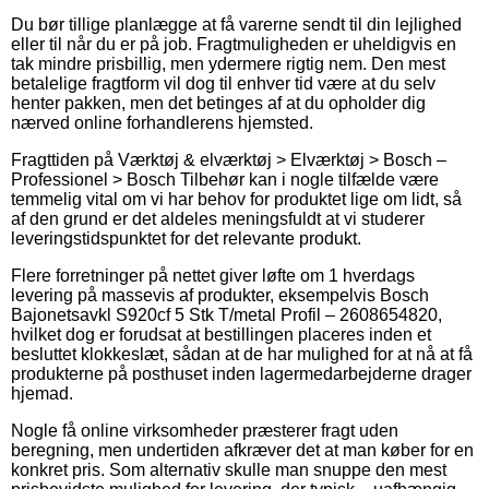
Du bør tillige planlægge at få varerne sendt til din lejlighed
eller til når du er på job. Fragtmuligheden er uheldigvis en
tak mindre prisbillig, men ydermere rigtig nem. Den mest
betalelige fragtform vil dog til enhver tid være at du selv
henter pakken, men det betinges af at du opholder dig
nærved online forhandlerens hjemsted.
Fragttiden på Værktøj & elværktøj > Elværktøj > Bosch –
Professionel > Bosch Tilbehør kan i nogle tilfælde være
temmelig vital om vi har behov for produktet lige om lidt, så
af den grund er det aldeles meningsfuldt at vi studerer
leveringstidspunktet for det relevante produkt.
Flere forretninger på nettet giver løfte om 1 hverdags
levering på massevis af produkter, eksempelvis Bosch
Bajonetsavkl S920cf 5 Stk T/metal Profil – 2608654820,
hvilket dog er forudsat at bestillingen placeres inden et
besluttet klokkeslæt, sådan at de har mulighed for at nå at få
produkterne på posthuset inden lagermedarbejderne drager
hjemad.
Nogle få online virksomheder præsterer fragt uden
beregning, men undertiden afkræver det at man køber for en
konkret pris. Som alternativ skulle man snuppe den mest