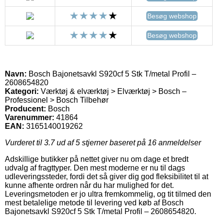
Besøg webshop
Besøg webshop
Navn:
Bosch Bajonetsavkl S920cf 5 Stk T/metal Profil –
2608654820
Kategori:
Værktøj & elværktøj > Elværktøj > Bosch –
Professionel > Bosch Tilbehør
Producent:
Bosch
Varenummer:
41864
EAN:
3165140019262
Vurderet til
3.7
ud af 5 stjerner baseret på
16
anmeldelser
Adskillige butikker på nettet giver nu om dage et bredt
udvalg af fragttyper. Den mest moderne er nu til dags
udleveringssteder, fordi det så giver dig god fleksibilitet til at
kunne afhente ordren når du har mulighed for det.
Leveringsmetoden er jo ultra fremkommelig, og tit tilmed den
mest betalelige metode til levering ved køb af Bosch
Bajonetsavkl S920cf 5 Stk T/metal Profil – 2608654820.