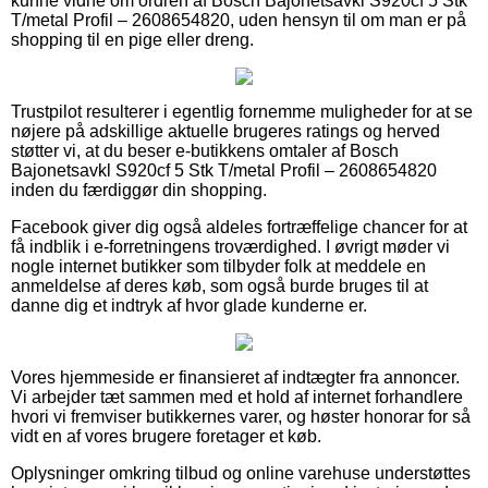
kunne vidne om ordren af Bosch Bajonetsavkl S920cf 5 Stk
T/metal Profil – 2608654820, uden hensyn til om man er på
shopping til en pige eller dreng.
Trustpilot resulterer i egentlig fornemme muligheder for at se
nøjere på adskillige aktuelle brugeres ratings og herved
støtter vi, at du beser e-butikkens omtaler af Bosch
Bajonetsavkl S920cf 5 Stk T/metal Profil – 2608654820
inden du færdiggør din shopping.
Facebook giver dig også aldeles fortræffelige chancer for at
få indblik i e-forretningens troværdighed. I øvrigt møder vi
nogle internet butikker som tilbyder folk at meddele en
anmeldelse af deres køb, som også burde bruges til at
danne dig et indtryk af hvor glade kunderne er.
Vores hjemmeside er finansieret af indtægter fra annoncer.
Vi arbejder tæt sammen med et hold af internet forhandlere
hvori vi fremviser butikkernes varer, og høster honorar for så
vidt en af vores brugere foretager et køb.
Oplysninger omkring tilbud og online varehuse understøttes