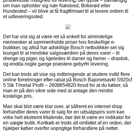
prisbevidste mulighed for levering, der typisk – uafhængig
om man opholder sig nær Næstved, Birkerød eller
Hundested – vil blive at få fragtfirmaet til at levere ordren til
et udleveringssted.
Det har vist sig at være ret så enkelt for almindelige
mennesker at sammenholde priser hos forskellige e-
butikker, og altså har adskillige Bosch netbutikker set sig
tvunget til at mindske salgsværdien på deres varer – til
drenge og piger, og ligeledes til damer og herrer – drastisk,
og endda nogle gange præstere gebyrfri levering.
Det kan trods alt vise sig indbringende at studere indtil flere
online forretninger efter rabat på Bosch Bajonetsavkl S920cf
5 Stk T/metal Profil – 2608654820 forud for at du køber, så
man er på den sikre side med at antage den mindst
kostelige pris.
Man skal blot være klar over, at såfremt en internet shop
forhandler deres varer til salg for en udsalgspris som kan
virke helt ekstremt tiltalende, bør det tit være en indikator for
en uægte butik. Kortkøb er trods alt omfattet af en orden, der
hjælper køber overfor uoprigtige forhandlere på nettet.