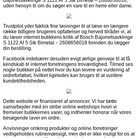
Bajonetsavklinge S 1122 Af 5 Stk Bimetal – 2608656018,
uden hensyn til om du søger en vare til en herre eller dame.
Trustpilot yder faktisk fine løsninger til at læse en længere
række tidligere brugeres opfattelser og herved tilråder vi, at
du læser internet butikkens kritik af Bosch Bajonetsavklinge
S 1122 Af 5 Stk Bimetal – 2608656018 forinden du lægger
din bestilling.
Facebook indebærer desuden evigt ærlige genveje til at få
kendskab til internet forretningens troværdighed. Tilmed ses
nogle butikker på nettet hvor du kan levere en vurdering af
ordreforløbet, hvilket ligeledes kan bruges til at vurdere
kundetilfredsheden.
Dette website er finansieret af annoncer. Vi har tætte
samarbejder med en stribe online webshops hvori vi
fremviser butikkernes varer, og indhenter honorar når vores
besøgende laver en ordre.
Anvisninger omkring produkter og online forretninger
vedligeholdes rutinemæssigt, men det er ikke muligt for os at