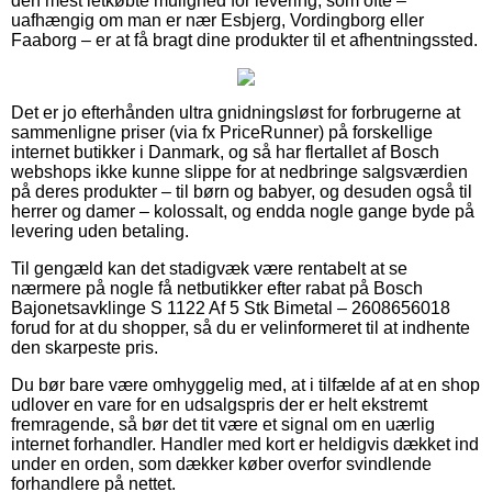
den mest letkøbte mulighed for levering, som ofte –
uafhængig om man er nær Esbjerg, Vordingborg eller
Faaborg – er at få bragt dine produkter til et afhentningssted.
Det er jo efterhånden ultra gnidningsløst for forbrugerne at
sammenligne priser (via fx PriceRunner) på forskellige
internet butikker i Danmark, og så har flertallet af Bosch
webshops ikke kunne slippe for at nedbringe salgsværdien
på deres produkter – til børn og babyer, og desuden også til
herrer og damer – kolossalt, og endda nogle gange byde på
levering uden betaling.
Til gengæld kan det stadigvæk være rentabelt at se
nærmere på nogle få netbutikker efter rabat på Bosch
Bajonetsavklinge S 1122 Af 5 Stk Bimetal – 2608656018
forud for at du shopper, så du er velinformeret til at indhente
den skarpeste pris.
Du bør bare være omhyggelig med, at i tilfælde af at en shop
udlover en vare for en udsalgspris der er helt ekstremt
fremragende, så bør det tit være et signal om en uærlig
internet forhandler. Handler med kort er heldigvis dækket ind
under en orden, som dækker køber overfor svindlende
forhandlere på nettet.