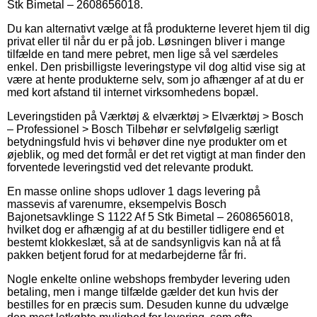
Stk Bimetal – 2608656018.
Du kan alternativt vælge at få produkterne leveret hjem til dig
privat eller til når du er på job. Løsningen bliver i mange
tilfælde en tand mere pebret, men lige så vel særdeles
enkel. Den prisbilligste leveringstype vil dog altid vise sig at
være at hente produkterne selv, som jo afhænger af at du er
med kort afstand til internet virksomhedens bopæl.
Leveringstiden på Værktøj & elværktøj > Elværktøj > Bosch
– Professionel > Bosch Tilbehør er selvfølgelig særligt
betydningsfuld hvis vi behøver dine nye produkter om et
øjeblik, og med det formål er det ret vigtigt at man finder den
forventede leveringstid ved det relevante produkt.
En masse online shops udlover 1 dags levering på
massevis af varenumre, eksempelvis Bosch
Bajonetsavklinge S 1122 Af 5 Stk Bimetal – 2608656018,
hvilket dog er afhængig af at du bestiller tidligere end et
bestemt klokkeslæt, så at de sandsynligvis kan nå at få
pakken betjent forud for at medarbejderne får fri.
Nogle enkelte online webshops frembyder levering uden
betaling, men i mange tilfælde gælder det kun hvis der
bestilles for en præcis sum. Desuden kunne du udvælge