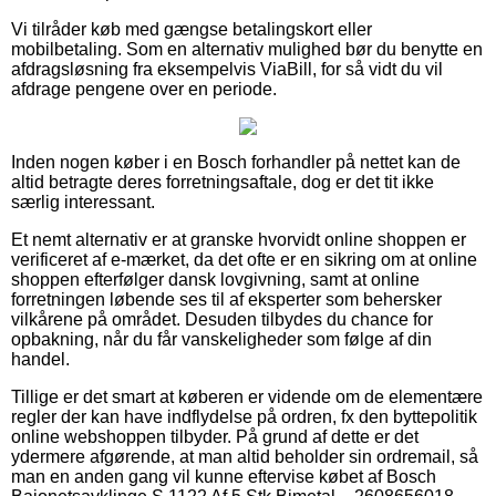
Vi tilråder køb med gængse betalingskort eller
mobilbetaling. Som en alternativ mulighed bør du benytte en
afdragsløsning fra eksempelvis ViaBill, for så vidt du vil
afdrage pengene over en periode.
Inden nogen køber i en Bosch forhandler på nettet kan de
altid betragte deres forretningsaftale, dog er det tit ikke
særlig interessant.
Et nemt alternativ er at granske hvorvidt online shoppen er
verificeret af e-mærket, da det ofte er en sikring om at online
shoppen efterfølger dansk lovgivning, samt at online
forretningen løbende ses til af eksperter som behersker
vilkårene på området. Desuden tilbydes du chance for
opbakning, når du får vanskeligheder som følge af din
handel.
Tillige er det smart at køberen er vidende om de elementære
regler der kan have indflydelse på ordren, fx den byttepolitik
online webshoppen tilbyder. På grund af dette er det
ydermere afgørende, at man altid beholder sin ordremail, så
man en anden gang vil kunne eftervise købet af Bosch