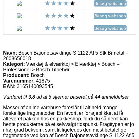
Besøg webshop
Besøg webshop
Besøg webshop
Navn:
Bosch Bajonetsavklinge S 1122 Af 5 Stk Bimetal –
2608656018
Kategori:
Værktøj & elværktøj > Elværktøj > Bosch –
Professionel > Bosch Tilbehør
Producent:
Bosch
Varenummer:
41875
EAN:
3165140093545
Vurderet til
3.8
ud af 5 stjerner baseret på
44
anmeldelser
Masser af online varehuse foreslår til alt held mange
forskellige fragtmetoder. En favorit er for øjeblikket at få
afleveret pakken hos en pakkeshop, fordi du så nemt kan
hente produkterne på et selvvalgt tidspunkt. Fragttypen er jo
i høj grad bekvem, samt tit ligeledes den mest betalelige
fragtmetode ved køb af Bosch Bajonetsavklinge S 1122 Af 5