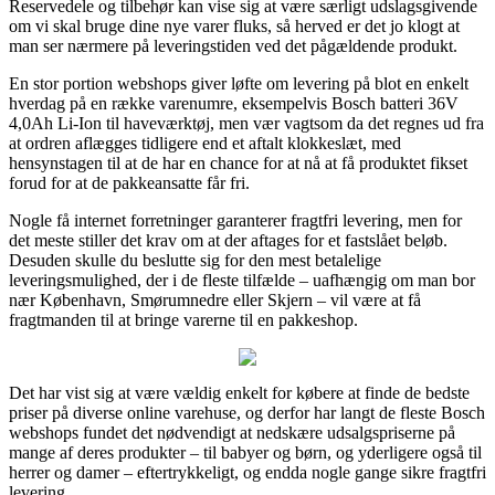
Reservedele og tilbehør kan vise sig at være særligt udslagsgivende
om vi skal bruge dine nye varer fluks, så herved er det jo klogt at
man ser nærmere på leveringstiden ved det pågældende produkt.
En stor portion webshops giver løfte om levering på blot en enkelt
hverdag på en række varenumre, eksempelvis Bosch batteri 36V
4,0Ah Li-Ion til haveværktøj, men vær vagtsom da det regnes ud fra
at ordren aflægges tidligere end et aftalt klokkeslæt, med
hensynstagen til at de har en chance for at nå at få produktet fikset
forud for at de pakkeansatte får fri.
Nogle få internet forretninger garanterer fragtfri levering, men for
det meste stiller det krav om at der aftages for et fastslået beløb.
Desuden skulle du beslutte sig for den mest betalelige
leveringsmulighed, der i de fleste tilfælde – uafhængig om man bor
nær København, Smørumnedre eller Skjern – vil være at få
fragtmanden til at bringe varerne til en pakkeshop.
Det har vist sig at være vældig enkelt for købere at finde de bedste
priser på diverse online varehuse, og derfor har langt de fleste Bosch
webshops fundet det nødvendigt at nedskære udsalgspriserne på
mange af deres produkter – til babyer og børn, og yderligere også til
herrer og damer – eftertrykkeligt, og endda nogle gange sikre fragtfri
levering.