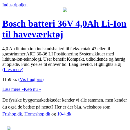
Industripuljen
Bosch batteri 36V 4,0Ah Li-Ion
til haveværktøj
4,0 Ah lithium.ion indskudsbatteri til f.eks. rotak 43 eller til
græstrimmer ART 30-36 LI Positionering Systemakkuer med
lithium-ion-teknologi. User benefit Kompakt, udholdende og hurtig
at oplade. Fuld ydelse til enhver tid. Lang levetid. Highlights Høj
(Læs mere)
1159
kr.
(Vis fragtpris)
Læs mere »
Køb nu »
De fysiske byggemarkedskæder kender vi alle sammen, men kender
du også de bedste på nettet? Her er der bl.a. webshops som
Frishop.dk
,
Homeshop.dk
og
10-4.dk
.