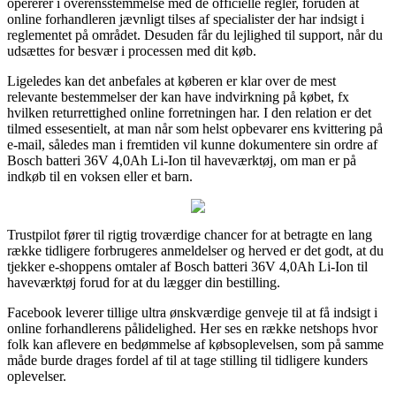
opererer i overensstemmelse med de officielle regler, foruden at
online forhandleren jævnligt tilses af specialister der har indsigt i
reglementet på området. Desuden får du lejlighed til support, når du
udsættes for besvær i processen med dit køb.
Ligeledes kan det anbefales at køberen er klar over de mest
relevante bestemmelser der kan have indvirkning på købet, fx
hvilken returrettighed online forretningen har. I den relation er det
tilmed essesentielt, at man når som helst opbevarer ens kvittering på
e-mail, således man i fremtiden vil kunne dokumentere sin ordre af
Bosch batteri 36V 4,0Ah Li-Ion til haveværktøj, om man er på
indkøb til en voksen eller et barn.
Trustpilot fører til rigtig troværdige chancer for at betragte en lang
række tidligere forbrugeres anmeldelser og herved er det godt, at du
tjekker e-shoppens omtaler af Bosch batteri 36V 4,0Ah Li-Ion til
haveværktøj forud for at du lægger din bestilling.
Facebook leverer tillige ultra ønskværdige genveje til at få indsigt i
online forhandlerens pålidelighed. Her ses en række netshops hvor
folk kan aflevere en bedømmelse af købsoplevelsen, som på samme
måde burde drages fordel af til at tage stilling til tidligere kunders
oplevelser.