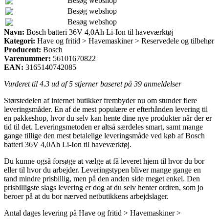
Besøg webshop
Besøg webshop
Besøg webshop
Navn:
Bosch batteri 36V 4,0Ah Li-Ion til haveværktøj
Kategori:
Have og fritid > Havemaskiner > Reservedele og tilbehør
Producent:
Bosch
Varenummer:
56101670822
EAN:
3165140742085
Vurderet til
4.3
ud af 5 stjerner baseret på
39
anmeldelser
Størstedelen af internet butikker frembyder nu om stunder flere
leveringsmåder. En af de mest populære er efterhånden levering til
en pakkeshop, hvor du selv kan hente dine nye produkter når der er
tid til det. Leveringsmetoden er altså særdeles smart, samt mange
gange tillige den mest betalelige leveringsmåde ved køb af Bosch
batteri 36V 4,0Ah Li-Ion til haveværktøj.
Du kunne også forsøge at vælge at få leveret hjem til hvor du bor
eller til hvor du arbejder. Leveringstypen bliver mange gange en
tand mindre prisbillig, men på den anden side meget enkel. Den
prisbilligste slags levering er dog at du selv henter ordren, som jo
beroer på at du bor nærved netbutikkens arbejdslager.
Antal dages levering på Have og fritid > Havemaskiner >