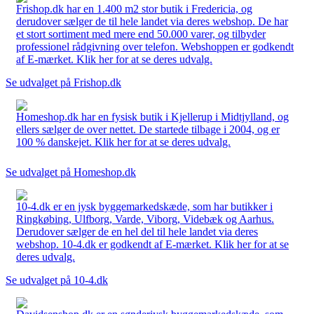
Frishop.dk har en 1.400 m2 stor butik i Fredericia, og
derudover sælger de til hele landet via deres webshop. De har
et stort sortiment med mere end 50.000 varer, og tilbyder
professionel rådgivning over telefon. Webshoppen er godkendt
af E-mærket. Klik her for at se deres udvalg.
Se udvalget på Frishop.dk
Homeshop.dk har en fysisk butik i Kjellerup i Midtjylland, og
ellers sælger de over nettet. De startede tilbage i 2004, og er
100 % danskejet. Klik her for at se deres udvalg.
Se udvalget på Homeshop.dk
10-4.dk er en jysk byggemarkedskæde, som har butikker i
Ringkøbing, Ulfborg, Varde, Viborg, Videbæk og Aarhus.
Derudover sælger de en hel del til hele landet via deres
webshop. 10-4.dk er godkendt af E-mærket. Klik her for at se
deres udvalg.
Se udvalget på 10-4.dk