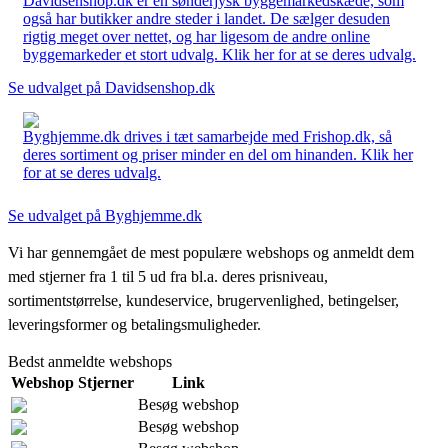
Davidsenshop.dk er en sønderjysk byggemarkedskæde, som
også har butikker andre steder i landet. De sælger desuden
rigtig meget over nettet, og har ligesom de andre online
byggemarkeder et stort udvalg. Klik her for at se deres udvalg.
Se udvalget på Davidsenshop.dk
Byghjemme.dk drives i tæt samarbejde med Frishop.dk, så
deres sortiment og priser minder en del om hinanden. Klik her
for at se deres udvalg.
Se udvalget på Byghjemme.dk
Vi har gennemgået de mest populære webshops og anmeldt dem
med stjerner fra 1 til 5 ud fra bl.a. deres prisniveau,
sortimentstørrelse, kundeservice, brugervenlighed, betingelser,
leveringsformer og betalingsmuligheder.
Bedst anmeldte webshops
Webshop
Stjerner
Link
Besøg webshop
Besøg webshop