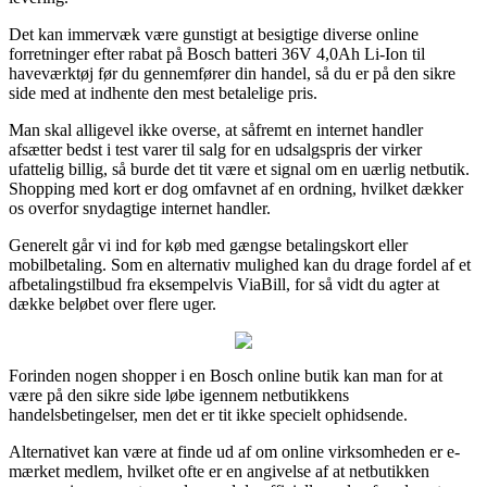
Det kan immervæk være gunstigt at besigtige diverse online
forretninger efter rabat på Bosch batteri 36V 4,0Ah Li-Ion til
haveværktøj før du gennemfører din handel, så du er på den sikre
side med at indhente den mest betalelige pris.
Man skal alligevel ikke overse, at såfremt en internet handler
afsætter bedst i test varer til salg for en udsalgspris der virker
ufattelig billig, så burde det tit være et signal om en uærlig netbutik.
Shopping med kort er dog omfavnet af en ordning, hvilket dækker
os overfor snydagtige internet handler.
Generelt går vi ind for køb med gængse betalingskort eller
mobilbetaling. Som en alternativ mulighed kan du drage fordel af et
afbetalingstilbud fra eksempelvis ViaBill, for så vidt du agter at
dække beløbet over flere uger.
Forinden nogen shopper i en Bosch online butik kan man for at
være på den sikre side løbe igennem netbutikkens
handelsbetingelser, men det er tit ikke specielt ophidsende.
Alternativet kan være at finde ud af om online virksomheden er e-
mærket medlem, hvilket ofte er en angivelse af at netbutikken