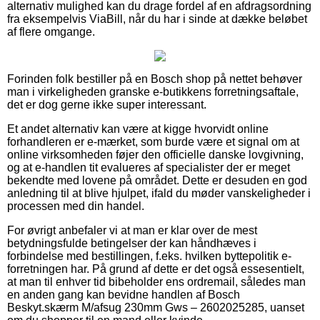
alternativ mulighed kan du drage fordel af en afdragsordning
fra eksempelvis ViaBill, når du har i sinde at dække beløbet
af flere omgange.
Forinden folk bestiller på en Bosch shop på nettet behøver
man i virkeligheden granske e-butikkens forretningsaftale,
det er dog gerne ikke super interessant.
Et andet alternativ kan være at kigge hvorvidt online
forhandleren er e-mærket, som burde være et signal om at
online virksomheden føjer den officielle danske lovgivning,
og at e-handlen tit evalueres af specialister der er meget
bekendte med lovene på området. Dette er desuden en god
anledning til at blive hjulpet, ifald du møder vanskeligheder i
processen med din handel.
For øvrigt anbefaler vi at man er klar over de mest
betydningsfulde betingelser der kan håndhæves i
forbindelse med bestillingen, f.eks. hvilken byttepolitik e-
forretningen har. På grund af dette er det også essesentielt,
at man til enhver tid bibeholder ens ordremail, således man
en anden gang kan bevidne handlen af Bosch
Beskyt.skærm M/afsug 230mm Gws – 2602025285, uanset