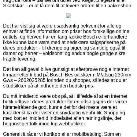
fragt, der ofte – uanset om du er ved Køge, Slagelse eller
Skælskør – er at få dem til at levere ordren til en pakkeshop.
Det har vist sig at være usædvanlig bekvemt for alle og
enhver at finde information om priser hos forskellige online
outlets, og herved har en lang række Bosch e-forhandlere
ikke kunne lade være med at nedskære salgspriserne på
deres produkter – til drenge og piger, og samtidig også til
damer og herrer – voldsomt, og endda nogle gange sikre
fragtfri levering.
Det kan alligevel blive gunstigt at efterprøve nogle internet
firmaer efter tilbud på Bosch Beskyt.skærm M/afsug 230mm
Gws – 2602025285 forinden du shopper, således at du er
skudsikker på at indhente den bedste pris.
Du må imidlertid være obs på, at i tilfælde af at en internet
butik udlover deres produkter for en udsalgspris der virker
himmelråbende god, kunne det for det meste være et
karakteristika der viser en snydagtig webbutik. Shopping
med kort er imidlertid indbefattet af en retningslinje, der
begunstiger folk imod fup webbutikker.
Generelt tilråder vi kortkøb eller mobilbetaling. Som en