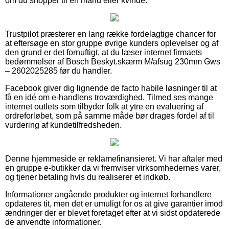
om du shopper til en mand eller kvinde.
Trustpilot præsterer en lang række fordelagtige chancer for
at eftersøge en stor gruppe øvrige kunders oplevelser og af
den grund er det fornuftigt, at du læser internet firmaets
bedømmelser af Bosch Beskyt.skærm M/afsug 230mm Gws
– 2602025285 før du handler.
Facebook giver dig lignende de facto habile løsninger til at
få en idé om e-handlens troværdighed. Tilmed ses mange
internet outlets som tilbyder folk at ytre en evaluering af
ordreforløbet, som på samme måde bør drages fordel af til
vurdering af kundetilfredsheden.
Denne hjemmeside er reklamefinansieret. Vi har aftaler med
en gruppe e-butikker da vi fremviser virksomhedernes varer,
og tjener betaling hvis du realiserer et indkøb.
Informationer angående produkter og internet forhandlere
opdateres tit, men det er umuligt for os at give garantier imod
ændringer der er blevet foretaget efter at vi sidst opdaterede
de anvendte informationer.