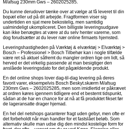
M/afsug 230mm Gws – 2602025285.
Du kunne derudover tænke over at vælge at få leveret til din
bopæl eller ud på dit arbejde. Fragtformen viser sig
undertiden en sjat mere bekostelig, men samtidig
ualmindeligt ukompliceret. Den billigste leveringsudgave
kan ikke benægtes at være at du selv henter varerne, som
dog forudsætter at du lever nær online firmaets hjemsted.
Leveringshastigheden på Værktøj & elværktøj > Elværktøj >
Bosch – Professionel > Bosch Tilbehør kan i nogle tilfælde
være ret så aktuel såfremt du mangler ordren lige om lidt, så
herved er det virkelig passende at man besigtiger den
anslåede leveringsdato for det pågældende produkt.
En del online shops lover dag-til-dag levering på deres
favorit varer, eksempelvis Bosch Beskyt.skærm M/afsug
230mm Gws – 2602025285, men som imidlertid er påkrævet
at ordren køres igennem tidligere end et bestemt tidspunkt,
sådan at de har en chance for at nå at få produktet fikset før
de lageransatte drager hjemad.
En hel del netshops garanterer fragt uden gebyr, men ofte er
det forbeholdt når man handler for et fastslået beløb. Som
alternativ skulle man udse dig den mindst kostelige form for