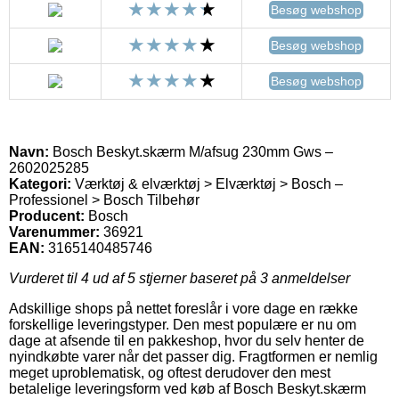
Besøg webshop
Besøg webshop
Besøg webshop
Navn:
Bosch Beskyt.skærm M/afsug 230mm Gws –
2602025285
Kategori:
Værktøj & elværktøj > Elværktøj > Bosch –
Professionel > Bosch Tilbehør
Producent:
Bosch
Varenummer:
36921
EAN:
3165140485746
Vurderet til
4
ud af 5 stjerner baseret på
3
anmeldelser
Adskillige shops på nettet foreslår i vore dage en række
forskellige leveringstyper. Den mest populære er nu om
dage at afsende til en pakkeshop, hvor du selv henter de
nyindkøbte varer når det passer dig. Fragtformen er nemlig
meget uproblematisk, og oftest derudover den mest
betalelige leveringsform ved køb af Bosch Beskyt.skærm