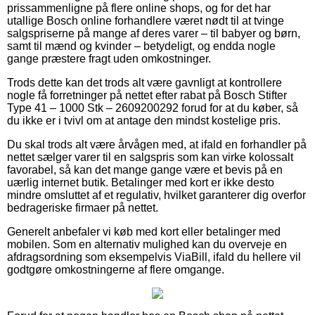
prissammenligne på flere online shops, og for det har
utallige Bosch online forhandlere været nødt til at tvinge
salgspriserne på mange af deres varer – til babyer og børn,
samt til mænd og kvinder – betydeligt, og endda nogle
gange præstere fragt uden omkostninger.
Trods dette kan det trods alt være gavnligt at kontrollere
nogle få forretninger på nettet efter rabat på Bosch Stifter
Type 41 – 1000 Stk – 2609200292 forud for at du køber, så
du ikke er i tvivl om at antage den mindst kostelige pris.
Du skal trods alt være årvågen med, at ifald en forhandler på
nettet sælger varer til en salgspris som kan virke kolossalt
favorabel, så kan det mange gange være et bevis på en
uærlig internet butik. Betalinger med kort er ikke desto
mindre omsluttet af et regulativ, hvilket garanterer dig overfor
bedrageriske firmaer på nettet.
Generelt anbefaler vi køb med kort eller betalinger med
mobilen. Som en alternativ mulighed kan du overveje en
afdragsordning som eksempelvis ViaBill, ifald du hellere vil
godtgøre omkostningerne af flere omgange.