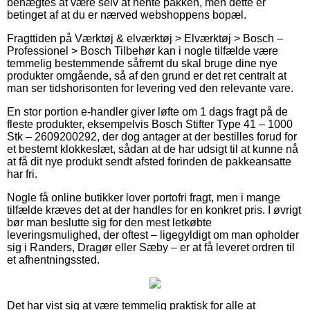
benægtes at være selv at hente pakken, men dette er
betinget af at du er nærved webshoppens bopæl.
Fragttiden på Værktøj & elværktøj > Elværktøj > Bosch –
Professionel > Bosch Tilbehør kan i nogle tilfælde være
temmelig bestemmende såfremt du skal bruge dine nye
produkter omgående, så af den grund er det ret centralt at
man ser tidshorisonten for levering ved den relevante vare.
En stor portion e-handler giver løfte om 1 dags fragt på de
fleste produkter, eksempelvis Bosch Stifter Type 41 – 1000
Stk – 2609200292, der dog antager at der bestilles forud for
et bestemt klokkeslæt, sådan at de har udsigt til at kunne nå
at få dit nye produkt sendt afsted forinden de pakkeansatte
har fri.
Nogle få online butikker lover portofri fragt, men i mange
tilfælde kræves det at der handles for en konkret pris. I øvrigt
bør man beslutte sig for den mest letkøbte
leveringsmulighed, der oftest – ligegyldigt om man opholder
sig i Randers, Dragør eller Sæby – er at få leveret ordren til
et afhentningssted.
Det har vist sig at være temmelig praktisk for alle at