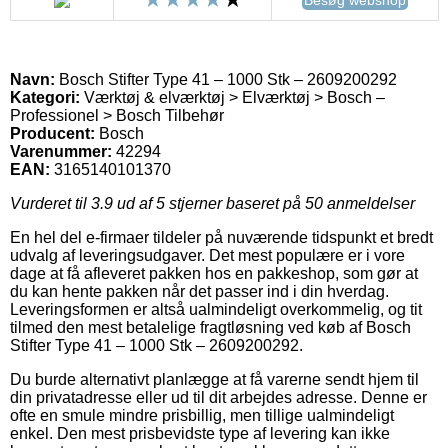
Navn:
Bosch Stifter Type 41 – 1000 Stk – 2609200292
Kategori:
Værktøj & elværktøj > Elværktøj > Bosch –
Professionel > Bosch Tilbehør
Producent:
Bosch
Varenummer:
42294
EAN:
3165140101370
Vurderet til
3.9
ud af 5 stjerner baseret på
50
anmeldelser
En hel del e-firmaer tildeler på nuværende tidspunkt et bredt
udvalg af leveringsudgaver. Det mest populære er i vore
dage at få afleveret pakken hos en pakkeshop, som gør at
du kan hente pakken når det passer ind i din hverdag.
Leveringsformen er altså ualmindeligt overkommelig, og tit
tilmed den mest betalelige fragtløsning ved køb af Bosch
Stifter Type 41 – 1000 Stk – 2609200292.
Du burde alternativt planlægge at få varerne sendt hjem til
din privatadresse eller ud til dit arbejdes adresse. Denne er
ofte en smule mindre prisbillig, men tillige ualmindeligt
enkel. Den mest prisbevidste type af levering kan ikke