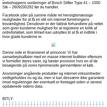
webshoppens vurderinger af Bosch Stifter Type 41 – 1000
Stk – 2609200292 før du handler.
Facebook yder på samme måde ret hensigtsmæssige
muligheder for at få en idé om internet forretningens
troværdighed. Derudover er der faktisk forhandlere på nettet
som giver kunderne mulighed for at registrere en kritik af
ordreforløbet, som tilmed kan udnyttes til at få et indblik i
hvor glade kunderne er.
Denne side er finansieret af annoncer. Vi har
samarbejdsaftaler med en masse internet butikker eftersom
vi formidler deres varer, og høster provision hvis en af de
besøgende på vores hjemmeside gennemfører et køb.
Anvisninger angående produkter og internet virksomheder
vedligeholdes nu og da, men vi kan desværre ikke garantere
imod reguleringer der eventuelt er foretaget siden vi senest
opdaterede sidens data.
BITLY:
1
1
1
1
1
1
1
1
1
1
1
1
1
1
1
1
1
1
1
1
1
1
1
1
1
1
1
1
1
1
1
1
1