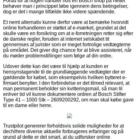
Forud for at nogen handler hos en Bosch shop på nettet
behøver man i princippet løbe igennem dens betingelser,
dog er det i mange tilfælde ikke videre spændende.
Et nemt alternativ kunne derfor være at bemærke hvorvidt
online forhandleren er støttet af e-mærket, grundet at det
skulle være en forsikring om at e-forretningen retter sig efter
de danske regler, foruden at internet selskabet tit
gennemses af jurister som er meget fortrolige vedtægterne
på området. Det giver dig chance for at blive assisteret, når
du møder problemstillinger som følge af din ordre.
Udover dette kan det være til hjælp at kunden er
hensynstagende til de grundlæggende vedtægter der er
gældende for købet, som eksempelvis hvilken bytteret e-
firmaet benytter. I den forbindelse er det tilmed relevant, at
man permanent beholder sin kvitteringsmail, så man til
enhver tid vil kunne dokumentere ordren af Bosch Stifter
Type 41 – 1000 Stk – 2609200292, om man skal købe gave
til en dame eller herre.
Trustpilot genererer forholdsvis solide muligheder for at
dechifrere diverse aktuelle forbrugeres erfaringer og på
grund af dette er det smart, at du udforsker online