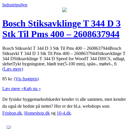
Industripuljen
Bosch Stiksavklinge T 344 D 3
Stk Til Pms 400 – 2608637944
Bosch Stiksavkl T 344 D 3 Stk Til Pms 400 – 2608637944Bosch
Stiksavkl T 344 D 3 Stk Til Pms 400 – 2608637944Stiksavklinge T
344 DStiksavklinge T 344 D Speed for WoodT 344 DHCS, udlagt,
slebetTykt bygningstræ, blødt træ(5-100 mm), spån-, møbel-, fi
(Læs mere)
85
kr.
(Vis fragtpris)
Læs mere »
Køb nu »
De fysiske byggemarkedskæder kender vi alle sammen, men kender
du også de bedste på nettet? Her er der bl.a. webshops som
Frishop.dk
,
Homeshop.dk
og
10-4.dk
.