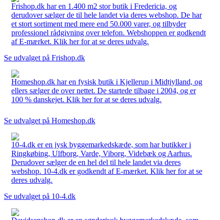
Frishop.dk har en 1.400 m2 stor butik i Fredericia, og
derudover sælger de til hele landet via deres webshop. De har
et stort sortiment med mere end 50.000 varer, og tilbyder
professionel rådgivning over telefon. Webshoppen er godkendt
af E-mærket. Klik her for at se deres udvalg.
Se udvalget på Frishop.dk
Homeshop.dk har en fysisk butik i Kjellerup i Midtjylland, og
ellers sælger de over nettet. De startede tilbage i 2004, og er
100 % danskejet. Klik her for at se deres udvalg.
Se udvalget på Homeshop.dk
10-4.dk er en jysk byggemarkedskæde, som har butikker i
Ringkøbing, Ulfborg, Varde, Viborg, Videbæk og Aarhus.
Derudover sælger de en hel del til hele landet via deres
webshop. 10-4.dk er godkendt af E-mærket. Klik her for at se
deres udvalg.
Se udvalget på 10-4.dk