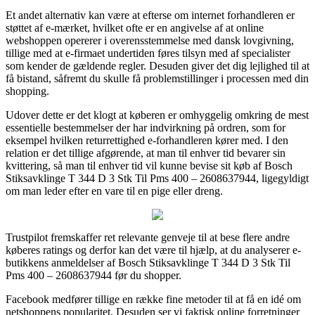
Et andet alternativ kan være at efterse om internet forhandleren er
støttet af e-mærket, hvilket ofte er en angivelse af at online
webshoppen opererer i overensstemmelse med dansk lovgivning,
tillige med at e-firmaet undertiden føres tilsyn med af specialister
som kender de gældende regler. Desuden giver det dig lejlighed til at
få bistand, såfremt du skulle få problemstillinger i processen med din
shopping.
Udover dette er det klogt at køberen er omhyggelig omkring de mest
essentielle bestemmelser der har indvirkning på ordren, som for
eksempel hvilken returrettighed e-forhandleren kører med. I den
relation er det tillige afgørende, at man til enhver tid bevarer sin
kvittering, så man til enhver tid vil kunne bevise sit køb af Bosch
Stiksavklinge T 344 D 3 Stk Til Pms 400 – 2608637944, ligegyldigt
om man leder efter en vare til en pige eller dreng.
Trustpilot fremskaffer ret relevante genveje til at bese flere andre
køberes ratings og derfor kan det være til hjælp, at du analyserer e-
butikkens anmeldelser af Bosch Stiksavklinge T 344 D 3 Stk Til
Pms 400 – 2608637944 før du shopper.
Facebook medfører tillige en række fine metoder til at få en idé om
netshoppens popularitet. Desuden ser vi faktisk online forretninger