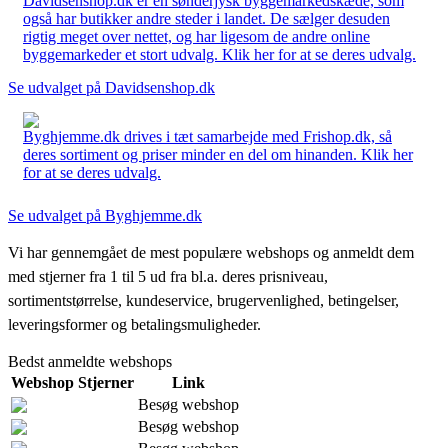
Davidsenshop.dk er en sønderjysk byggemarkedskæde, som
også har butikker andre steder i landet. De sælger desuden
rigtig meget over nettet, og har ligesom de andre online
byggemarkeder et stort udvalg. Klik her for at se deres udvalg.
Se udvalget på Davidsenshop.dk
Byghjemme.dk drives i tæt samarbejde med Frishop.dk, så
deres sortiment og priser minder en del om hinanden. Klik her
for at se deres udvalg.
Se udvalget på Byghjemme.dk
Vi har gennemgået de mest populære webshops og anmeldt dem
med stjerner fra 1 til 5 ud fra bl.a. deres prisniveau,
sortimentstørrelse, kundeservice, brugervenlighed, betingelser,
leveringsformer og betalingsmuligheder.
Bedst anmeldte webshops
Webshop
Stjerner
Link
Besøg webshop
Besøg webshop