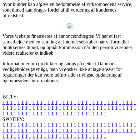
hvor kunder kan afgive en bedømmelse af virksomhedens service,
som tilmed kan drages fordel af til vurdering af kundernes
tilfredshed.
Vores website finansieres af annonceindtægter. Vi har et fast
samarbejde med en samling af internet selskaber når vi formidler
butikkernes tilbud, og opnår kommission når den person vi sender
videre realiserer et indkøb.
Informationer om produkter og shops på nettet i Danmark
vedligeholdes jævnligt, men vi ønsker ikke at tage ansvar for
reguleringer der kan være udført siden nyligste opdatering af
hjemmesidens informationer.
BITLY:
1
1
1
1
1
1
1
1
1
1
1
1
1
1
1
1
1
1
1
1
1
1
1
1
1
1
1
1
1
1
1
1
1
1
1
1
1
1
1
1
1
1
1
1
1
1
1
1
1
1
1
1
1
1
1
1
1
1
1
1
1
1
1
1
1
1
1
1
1
1
1
1
1
1
1
1
1
1
1
1
1
1
1
1
1
1
1
1
1
1
1
1
1
1
1
1
1
1
1
1
SPOTIFY:
1
1
1
1
1
1
1
1
1
1
1
1
1
1
1
1
1
1
1
1
1
1
1
1
1
1
1
1
1
1
1
1
1
1
1
1
1
1
1
1
1
1
1
1
1
1
1
1
1
1
1
1
1
1
1
1
1
1
1
1
1
1
1
1
1
1
1
1
1
1
1
1
1
1
1
1
1
1
1
1
1
1
1
1
1
1
1
1
1
1
1
1
1
1
1
1
1
1
1
1