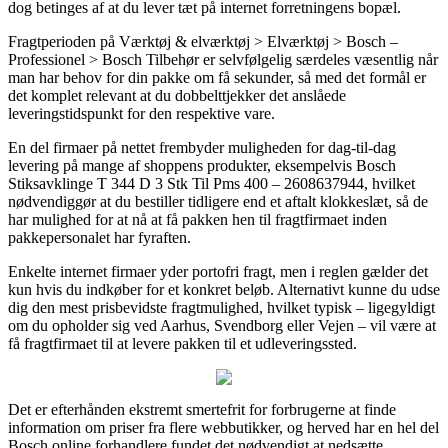
dog betinges af at du lever tæt på internet forretningens bopæl.
Fragtperioden på Værktøj & elværktøj > Elværktøj > Bosch –
Professionel > Bosch Tilbehør er selvfølgelig særdeles væsentlig når
man har behov for din pakke om få sekunder, så med det formål er
det komplet relevant at du dobbelttjekker det anslåede
leveringstidspunkt for den respektive vare.
En del firmaer på nettet frembyder muligheden for dag-til-dag
levering på mange af shoppens produkter, eksempelvis Bosch
Stiksavklinge T 344 D 3 Stk Til Pms 400 – 2608637944, hvilket
nødvendiggør at du bestiller tidligere end et aftalt klokkeslæt, så de
har mulighed for at nå at få pakken hen til fragtfirmaet inden
pakkepersonalet har fyraften.
Enkelte internet firmaer yder portofri fragt, men i reglen gælder det
kun hvis du indkøber for et konkret beløb. Alternativt kunne du udse
dig den mest prisbevidste fragtmulighed, hvilket typisk – ligegyldigt
om du opholder sig ved Aarhus, Svendborg eller Vejen – vil være at
få fragtfirmaet til at levere pakken til et udleveringssted.
Det er efterhånden ekstremt smertefrit for forbrugerne at finde
information om priser fra flere webbutikker, og herved har en hel del
Bosch online forhandlere fundet det nødvendigt at nedsætte