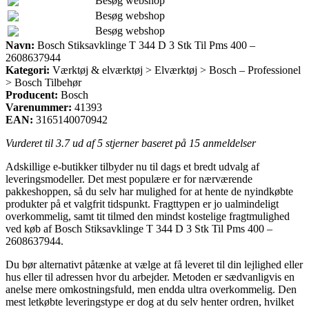
Besøg webshop
Besøg webshop
Besøg webshop
Navn:
Bosch Stiksavklinge T 344 D 3 Stk Til Pms 400 –
2608637944
Kategori:
Værktøj & elværktøj > Elværktøj > Bosch – Professionel
> Bosch Tilbehør
Producent:
Bosch
Varenummer:
41393
EAN:
3165140070942
Vurderet til
3.7
ud af 5 stjerner baseret på
15
anmeldelser
Adskillige e-butikker tilbyder nu til dags et bredt udvalg af
leveringsmodeller. Det mest populære er for nærværende
pakkeshoppen, så du selv har mulighed for at hente de nyindkøbte
produkter på et valgfrit tidspunkt. Fragttypen er jo ualmindeligt
overkommelig, samt tit tilmed den mindst kostelige fragtmulighed
ved køb af Bosch Stiksavklinge T 344 D 3 Stk Til Pms 400 –
2608637944.
Du bør alternativt påtænke at vælge at få leveret til din lejlighed eller
hus eller til adressen hvor du arbejder. Metoden er sædvanligvis en
anelse mere omkostningsfuld, men endda ultra overkommelig. Den
mest letkøbte leveringstype er dog at du selv henter ordren, hvilket