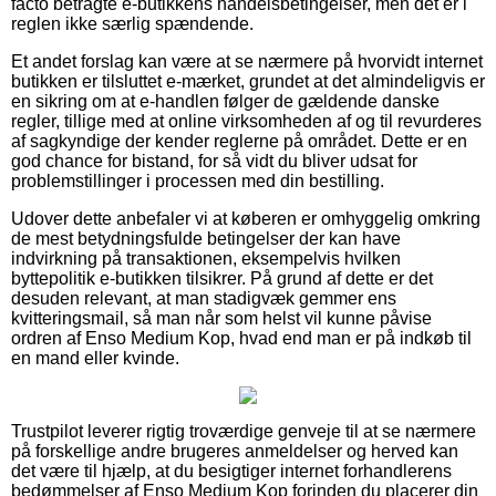
facto betragte e-butikkens handelsbetingelser, men det er i
reglen ikke særlig spændende.
Et andet forslag kan være at se nærmere på hvorvidt internet
butikken er tilsluttet e-mærket, grundet at det almindeligvis er
en sikring om at e-handlen følger de gældende danske
regler, tillige med at online virksomheden af og til revurderes
af sagkyndige der kender reglerne på området. Dette er en
god chance for bistand, for så vidt du bliver udsat for
problemstillinger i processen med din bestilling.
Udover dette anbefaler vi at køberen er omhyggelig omkring
de mest betydningsfulde betingelser der kan have
indvirkning på transaktionen, eksempelvis hvilken
byttepolitik e-butikken tilsikrer. På grund af dette er det
desuden relevant, at man stadigvæk gemmer ens
kvitteringsmail, så man når som helst vil kunne påvise
ordren af Enso Medium Kop, hvad end man er på indkøb til
en mand eller kvinde.
Trustpilot leverer rigtig troværdige genveje til at se nærmere
på forskellige andre brugeres anmeldelser og herved kan
det være til hjælp, at du besigtiger internet forhandlerens
bedømmelser af Enso Medium Kop forinden du placerer din