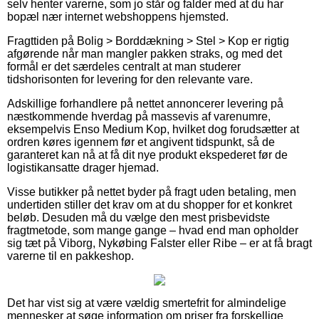
selv henter varerne, som jo står og falder med at du har
bopæl nær internet webshoppens hjemsted.
Fragttiden på Bolig > Borddækning > Stel > Kop er rigtig
afgørende når man mangler pakken straks, og med det
formål er det særdeles centralt at man studerer
tidshorisonten for levering for den relevante vare.
Adskillige forhandlere på nettet annoncerer levering på
næstkommende hverdag på massevis af varenumre,
eksempelvis Enso Medium Kop, hvilket dog forudsætter at
ordren køres igennem før et angivent tidspunkt, så de
garanteret kan nå at få dit nye produkt ekspederet før de
logistikansatte drager hjemad.
Visse butikker på nettet byder på fragt uden betaling, men
undertiden stiller det krav om at du shopper for et konkret
beløb. Desuden må du vælge den mest prisbevidste
fragtmetode, som mange gange – hvad end man opholder
sig tæt på Viborg, Nykøbing Falster eller Ribe – er at få bragt
varerne til en pakkeshop.
Det har vist sig at være vældig smertefrit for almindelige
mennesker at søge information om priser fra forskellige