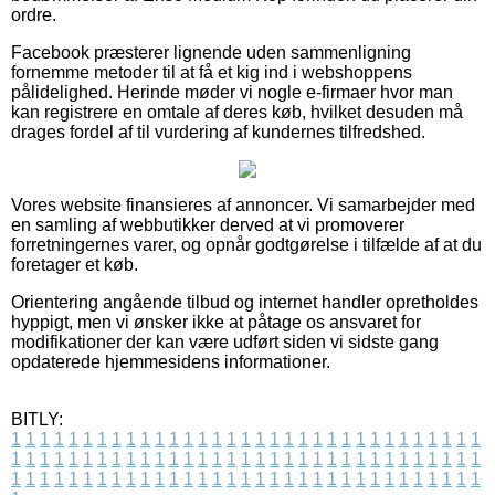
ordre.
Facebook præsterer lignende uden sammenligning
fornemme metoder til at få et kig ind i webshoppens
pålidelighed. Herinde møder vi nogle e-firmaer hvor man
kan registrere en omtale af deres køb, hvilket desuden må
drages fordel af til vurdering af kundernes tilfredshed.
Vores website finansieres af annoncer. Vi samarbejder med
en samling af webbutikker derved at vi promoverer
forretningernes varer, og opnår godtgørelse i tilfælde af at du
foretager et køb.
Orientering angående tilbud og internet handler opretholdes
hyppigt, men vi ønsker ikke at påtage os ansvaret for
modifikationer der kan være udført siden vi sidste gang
opdaterede hjemmesidens informationer.
BITLY:
1
1
1
1
1
1
1
1
1
1
1
1
1
1
1
1
1
1
1
1
1
1
1
1
1
1
1
1
1
1
1
1
1
1
1
1
1
1
1
1
1
1
1
1
1
1
1
1
1
1
1
1
1
1
1
1
1
1
1
1
1
1
1
1
1
1
1
1
1
1
1
1
1
1
1
1
1
1
1
1
1
1
1
1
1
1
1
1
1
1
1
1
1
1
1
1
1
1
1