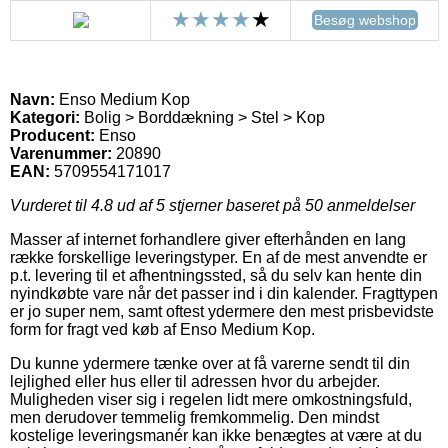
Besøg webshop
Navn:
Enso Medium Kop
Kategori:
Bolig > Borddækning > Stel > Kop
Producent:
Enso
Varenummer:
20890
EAN:
5709554171017
Vurderet til
4.8
ud af 5 stjerner baseret på
50
anmeldelser
Masser af internet forhandlere giver efterhånden en lang
række forskellige leveringstyper. En af de mest anvendte er
p.t. levering til et afhentningssted, så du selv kan hente din
nyindkøbte vare når det passer ind i din kalender. Fragttypen
er jo super nem, samt oftest ydermere den mest prisbevidste
form for fragt ved køb af Enso Medium Kop.
Du kunne ydermere tænke over at få varerne sendt til din
lejlighed eller hus eller til adressen hvor du arbejder.
Muligheden viser sig i regelen lidt mere omkostningsfuld,
men derudover temmelig fremkommelig. Den mindst
kostelige leveringsmanér kan ikke benægtes at være at du