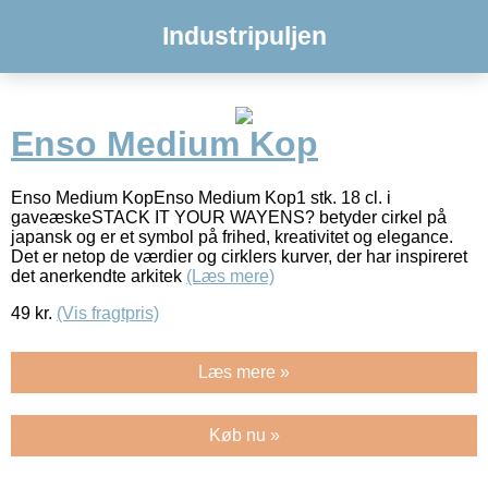
Industripuljen
Enso Medium Kop
Enso Medium KopEnso Medium Kop1 stk. 18 cl. i
gaveæskeSTACK IT YOUR WAYENS? betyder cirkel på
japansk og er et symbol på frihed, kreativitet og elegance.
Det er netop de værdier og cirklers kurver, der har inspireret
det anerkendte arkitek
(Læs mere)
49
kr.
(Vis fragtpris)
Læs mere »
Køb nu »