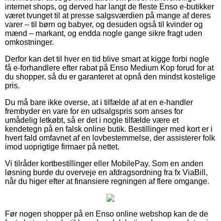
internet shops, og derved har langt de fleste Enso e-butikker
været tvunget til at presse salgsværdien på mange af deres
varer – til børn og babyer, og desuden også til kvinder og
mænd – markant, og endda nogle gange sikre fragt uden
omkostninger.
Derfor kan det til hver en tid blive smart at kigge forbi nogle
få e-forhandlere efter rabat på Enso Medium Kop forud for at
du shopper, så du er garanteret at opnå den mindst kostelige
pris.
Du må bare ikke overse, at i tilfælde af at en e-handler
frembyder en vare for en udsalgspris som anses for
umådelig letkøbt, så er det i nogle tilfælde være et
kendetegn på en falsk online butik. Bestillinger med kort er i
hvert fald omfavnet af en lovbestemmelse, der assisterer folk
imod uoprigtige firmaer på nettet.
Vi tilråder kortbestillinger eller MobilePay. Som en anden
løsning burde du overveje en afdragsordning fra fx ViaBill,
når du higer efter at finansiere regningen af flere omgange.
Før nogen shopper på en Enso online webshop kan de de