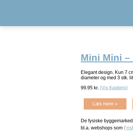
Mini Mini –
Elegant design. Kun 7 cm 
diameter og med 3 stk. lit
99.95
kr.
(Vis fragtpris)
Læs mere »
De fysiske byggemarkeds
bl.a. webshops som
Fris