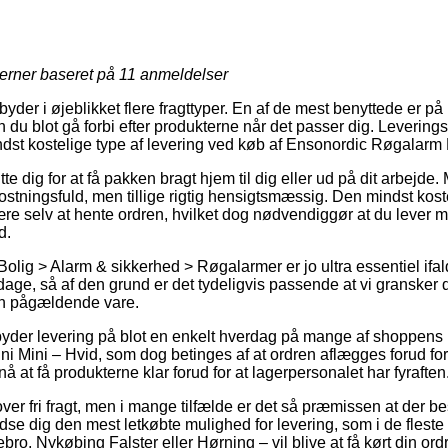
jerner baseret på
11
anmeldelser
der i øjeblikket flere fragttyper. En af de mest benyttede er p
du blot gå forbi efter produkterne når det passer dig. Leverings
dst kostelige type af levering ved køb af Ensonordic Røgalarm 
 dig for at få pakken bragt hjem til dig eller ud på dit arbejde. 
tningsfuld, men tillige rigtig hensigtsmæssig. Den mindst koste
være selv at hente ordren, hvilket dog nødvendiggør at du lever me
d.
Bolig > Alarm & sikkerhed > Røgalarmer er jo ultra essentiel ifa
dage, så af den grund er det tydeligvis passende at vi gransker
en pågældende vare.
lbyder levering på blot en enkelt hverdag på mange af shoppens
 Mini – Hvid, som dog betinges af at ordren aflægges forud for
å at få produkterne klar forud for at lagerpersonalet har fyraften
over fri fragt, men i mange tilfælde er det så præmissen at der be
se dig den mest letkøbte mulighed for levering, som i de fleste
ro, Nykøbing Falster eller Hørning – vil blive at få kørt din ordr