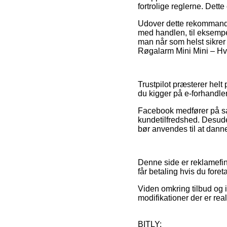
fortrolige reglerne. Dette
Udover dette rekommandere
med handlen, til eksempel 
man når som helst sikrer
Røgalarm Mini Mini – Hvid
Trustpilot præsterer helt
du kigger på e-forhandle
Facebook medfører på sa
kundetilfredshed. Desuden
bør anvendes til at danne 
Denne side er reklamefina
får betaling hvis du foret
Viden omkring tilbud og 
modifikationer der er rea
BITLY: