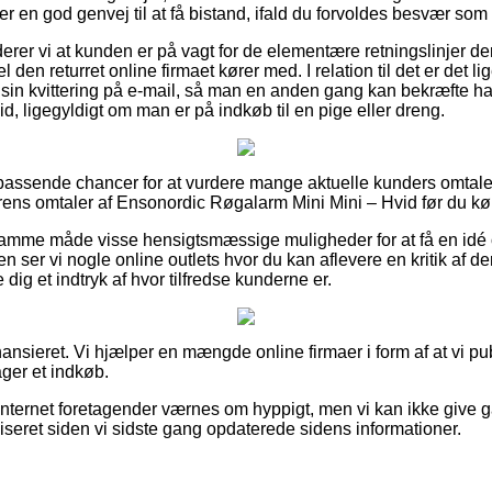
 er en god genvej til at få bistand, ifald du forvoldes besvær som 
r vi at kunden er på vagt for de elementære retningslinjer der s
den returret online firmaet kører med. I relation til det er det li
 sin kvittering på e-mail, så man en anden gang kan bekræfte h
, ligegyldigt om man er på indkøb til en pige eller dreng.
 passende chancer for at vurdere mange aktuelle kunders omtaler 
rens omtaler af Ensonordic Røgalarm Mini Mini – Hvid før du kø
mme måde visse hensigtsmæssige muligheder for at få en idé o
 ser vi nogle online outlets hvor du kan aflevere en kritik af d
dig et indtryk af hvor tilfredse kunderne er.
nsieret. Vi hjælper en mængde online firmaer i form af at vi pub
ager et indkøb.
internet foretagender værnes om hyppigt, men vi kan ikke give g
liseret siden vi sidste gang opdaterede sidens informationer.