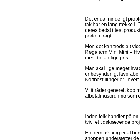
Det er ualmindeligt proble
tak har en lang række L-
deres bedst i test produk
portofri fragt.
Men det kan trods alt vis
Røgalarm Mini Mini – Hvi
mest betalelige pris.
Man skal lige meget hvad 
er besynderligt favorabel
Kortbestillinger er i hve
Vi tilråder generelt køb 
afbetalingsordning som ek
Inden folk handler på en
tvivl et tidskrævende proj
En nem løsning er at bemæ
shoppen understøtter de d