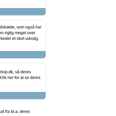
edskæde, som også har
en rigtig meget over
keder et stort udvalg.
hop.dk, så deres
lik her for at se deres
 fra bl.a. deres