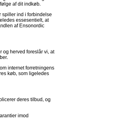
følge af dit indkøb.
piller ind i forbindelse
geledes essesentielt, at
andlen af Ensonordic
og herved foreslår vi, at
ber.
m internet forretningens
eres køb, som ligeledes
licerer deres tilbud, og
arantier imod