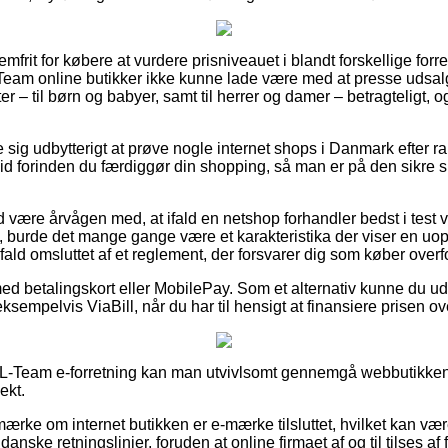
mfrit for købere at vurdere prisniveauet i blandt forskellige forret
Team online butikker ikke kunne lade være med at presse udsal
ter – til børn og babyer, samt til herrer og damer – betragteligt
e sig udbytterigt at prøve nogle internet shops i Danmark efter 
d forinden du færdiggør din shopping, så man er på den sikre 
være årvågen med, at ifald en netshop forhandler bedst i test va
, burde det mange gange være et karakteristika der viser en uopri
rt fald omsluttet af et reglement, der forsvarer dig som køber ove
med betalingskort eller MobilePay. Som et alternativ kunne du ud
sempelvis ViaBill, når du har til hensigt at finansiere prisen ov
 L-Team e-forretning kan man utvivlsomt gennemgå webbutikkens
ekt.
rke om internet butikken er e-mærke tilsluttet, hvilket kan være
anske retningslinjer, foruden at online firmaet af og til tilses 