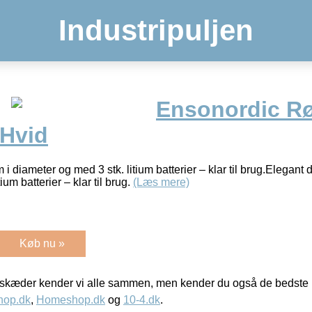
Industripuljen
Ensonordic R
 Hvid
i diameter og med 3 stk. litium batterier – klar til brug.Elegant 
ium batterier – klar til brug.
(Læs mere)
Køb nu »
kæder kender vi alle sammen, men kender du også de bedste p
hop.dk
,
Homeshop.dk
og
10-4.dk
.