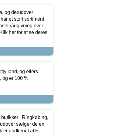
ia, og derudover
ar et stort sortiment
onel rådgivning over
ik her for at se deres
tjylland, og ellers
4, og er 100 %
butikker i Ringkøbing,
rudover sælger de en
k er godkendt af E-