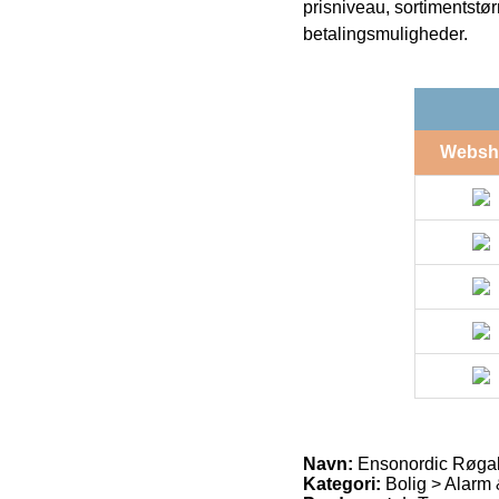
prisniveau, sortimentstø
betalingsmuligheder.
Websh
Navn:
Ensonordic Røgal
Kategori:
Bolig > Alarm