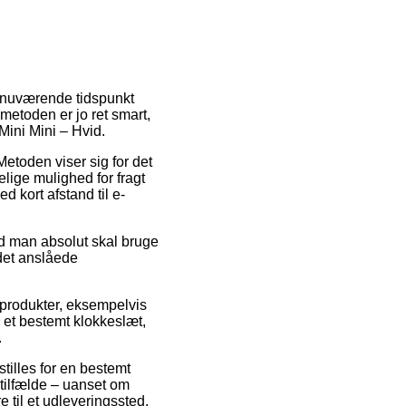
å nuværende tidspunkt
metoden er jo ret smart,
Mini Mini – Hvid.
Metoden viser sig for det
lige mulighed for fragt
d kort afstand til e-
ld man absolut skal bruge
 det anslåede
 produkter, eksempelvis
 et bestemt klokkeslæt,
.
stilles for en bestemt
 tilfælde – uanset om
e til et udleveringssted.