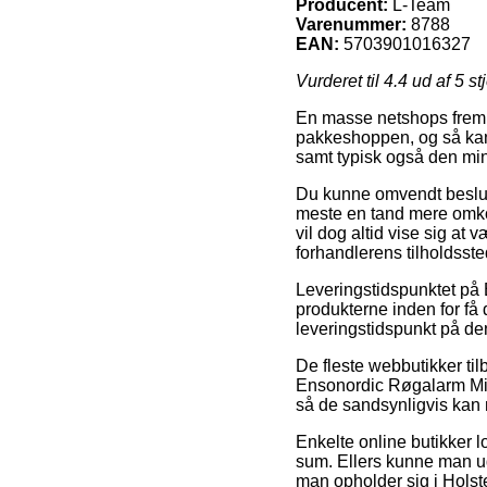
Producent:
L-Team
Varenummer:
8788
EAN:
5703901016327
Vurderet til
4.4
ud af 5 st
En masse netshops fremby
pakkeshoppen, og så kan 
samt typisk også den min
Du kunne omvendt beslutte
meste en tand mere omkos
vil dog altid vise sig at 
forhandlerens tilholdsste
Leveringstidspunktet på 
produkterne inden for få 
leveringstidspunkt på d
De fleste webbutikker ti
Ensonordic Røgalarm Mini
så de sandsynligvis kan n
Enkelte online butikker l
sum. Ellers kunne man ud
man opholder sig i Holsteb