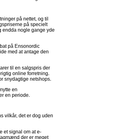
ninger på nettet, og til
gspriserne på specielt
, og endda nogle gange yde
rabat på Ensonordic
side med at antage den
rer til en salgspris der
gtig online forretning.
rfor snydagtige netshops.
nytte en
er en periode.
 vilkår, det er dog uden
 et signal om at e-
af fagmænd der er meget