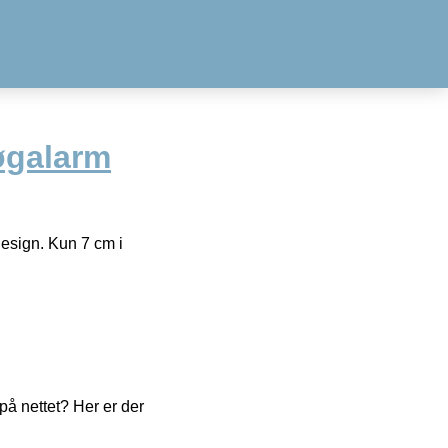
øgalarm
design. Kun 7 cm i
å nettet? Her er der