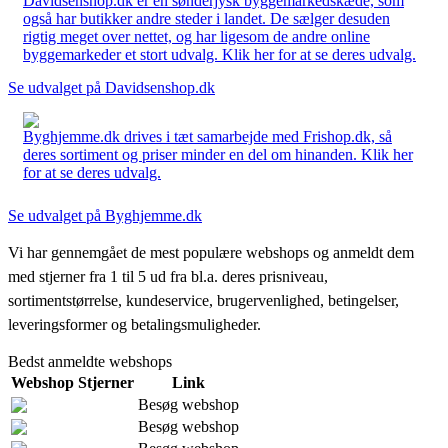
Davidsenshop.dk er en sønderjysk byggemarkedskæde, som
også har butikker andre steder i landet. De sælger desuden
rigtig meget over nettet, og har ligesom de andre online
byggemarkeder et stort udvalg. Klik her for at se deres udvalg.
Se udvalget på Davidsenshop.dk
Byghjemme.dk drives i tæt samarbejde med Frishop.dk, så
deres sortiment og priser minder en del om hinanden. Klik her
for at se deres udvalg.
Se udvalget på Byghjemme.dk
Vi har gennemgået de mest populære webshops og anmeldt dem
med stjerner fra 1 til 5 ud fra bl.a. deres prisniveau,
sortimentstørrelse, kundeservice, brugervenlighed, betingelser,
leveringsformer og betalingsmuligheder.
Bedst anmeldte webshops
Webshop
Stjerner
Link
Besøg webshop
Besøg webshop