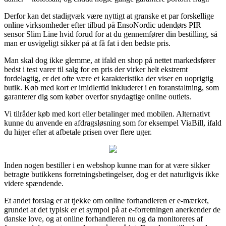
Derfor kan det stadigvæk være nyttigt at granske et par forskellige
online virksomheder efter tilbud på EnsoNordic udendørs PIR
sensor Slim Line hvid forud for at du gennemfører din bestilling, så
man er usvigeligt sikker på at få fat i den bedste pris.
Man skal dog ikke glemme, at ifald en shop på nettet markedsfører
bedst i test varer til salg for en pris der virker helt ekstremt
fordelagtig, er det ofte være et karakteristika der viser en uoprigtig
butik. Køb med kort er imidlertid inkluderet i en foranstaltning, som
garanterer dig som køber overfor snydagtige online outlets.
Vi tilråder køb med kort eller betalinger med mobilen. Alternativt
kunne du anvende en afdragsløsning som for eksempel ViaBill, ifald
du higer efter at afbetale prisen over flere uger.
Inden nogen bestiller i en webshop kunne man for at være sikker
betragte butikkens forretningsbetingelser, dog er det naturligvis ikke
videre spændende.
Et andet forslag er at tjekke om online forhandleren er e-mærket,
grundet at det typisk er et sympol på at e-forretningen anerkender de
danske love, og at online forhandleren nu og da monitoreres af