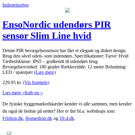
Industripuljen
EnsoNordic udendørs PIR
sensor Slim Line hvid
Denne PIR bevægelsessensor har fået et elegant og disket design.
Brug den såvel uden- som indendørs. Specifikationer: Farve: Hvid
Tæthedsklasse: IP65 – godkendt til udendørs brug
Bevægelsesvinkel: 180 grader Rækkevidde: 12 meter Belastning:
LED / sparepær
(Læs mere)
229.95
kr.
(Vis fragtpris)
Læs mere »
Køb nu »
De fysiske byggemarkedskæder kender vi alle sammen, men kender
du også de bedste på nettet? Her er der bl.a. webshops som
Frishop.dk
,
Homeshop.dk
og
10-4.dk
.