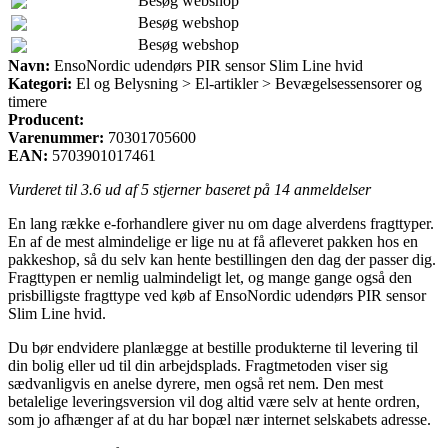
Besøg webshop
Besøg webshop
Besøg webshop
Navn:
EnsoNordic udendørs PIR sensor Slim Line hvid
Kategori:
El og Belysning > El-artikler > Bevægelsessensorer og
timere
Producent:
Varenummer:
70301705600
EAN:
5703901017461
Vurderet til
3.6
ud af 5 stjerner baseret på
14
anmeldelser
En lang række e-forhandlere giver nu om dage alverdens fragttyper.
En af de mest almindelige er lige nu at få afleveret pakken hos en
pakkeshop, så du selv kan hente bestillingen den dag der passer dig.
Fragttypen er nemlig ualmindeligt let, og mange gange også den
prisbilligste fragttype ved køb af EnsoNordic udendørs PIR sensor
Slim Line hvid.
Du bør endvidere planlægge at bestille produkterne til levering til
din bolig eller ud til din arbejdsplads. Fragtmetoden viser sig
sædvanligvis en anelse dyrere, men også ret nem. Den mest
betalelige leveringsversion vil dog altid være selv at hente ordren,
som jo afhænger af at du har bopæl nær internet selskabets adresse.