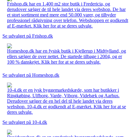
Frishop.dk har en 1.400 m2 stor butik i Fredericia, og
derudover sælger de til hele landet via deres webshop. De har
et stort sortiment med mere end 50.000 varer, og tilbyder
professionel rådgivning over telefon. Webshoppen er godkendt
af E-mærket. Klik her for at se deres udvalg.
Se udvalget på Frishop.dk
Homeshop.dk har en fysisk butik i Kjellerup i Midtjylland, og
ellers sælger de over nettet. De startede tilbage i 2004, og er
100 % danskejet. Klik her for at se deres udvalg.
Se udvalget på Homeshop.dk
10-4.dk er en jysk byggemarkedskæde, som har butikker i
Ringkøbing, Ulfborg, Varde, Viborg, Videbæk og Aarhus.
Derudover sælger de en hel del til hele landet via deres
webshop. 10-4.dk er godkendt af E-mærket. Klik her for at se
deres udvalg.
Se udvalget på 10-4.dk