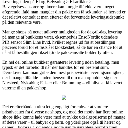
Leveringstiden på El og Belysning > El-artikler >
Bevægelsessensorer og timere kan i nogle tilfælde være meget
afgørende ifald man mangler din pakke om få sekunder, så herved er
det relativt centralt at man efterser det forventede leveringstidspunkt
på den relevante vare.
Mange shops på nettet udlover muligheden for dag-til-dag levering
på mange af butikkens varer, eksempelvis EnsoNordic udendørs
PIR sensor Slim Line hvid, hvilket regnes ud fra at bestillingen
placeres forud for et fastslået klokkeslæt, så de har en chance for at
nå at få bestillingen fikset før de pakkeansatte holder fyraften.
En hel del online butikker garanterer levering uden betaling, men
typisk er det forbeholdt når der handles for en bestemt sum.
Derudover kan man gribe den mest prisbevidste leveringsmulighed,
der i mange tilfælde – uden hensyn til om man opholder sig nær
Næstved, Nykøbing Falster eller Bramming – vil blive at få leveret
varerne til en pakkeshop.
Det er efterhånden ultra let gængeligt for enhver at vurdere
prisniveauet fra diverse netshops, og med det motiv har flere online
shops ikke kunne lade være med at trykke udsalgspriserne på mange
af deres varer – til babyer og børn, og yderligere også til herrer og
damer – kolossalt, og endda nogle gange garantere portofri fragt.