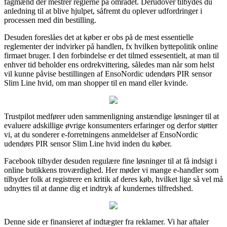
fagmænd der mestrer reglerne på området. Derudover tilbydes du
anledning til at blive hjulpet, såfremt du oplever udfordringer i
processen med din bestilling.
Desuden foreslåes det at køber er obs på de mest essentielle
reglementer der indvirker på handlen, fx hvilken byttepolitik online
firmaet bruger. I den forbindelse er det tilmed essesentielt, at man til
enhver tid beholder ens ordrekvittering, således man når som helst
vil kunne påvise bestillingen af EnsoNordic udendørs PIR sensor
Slim Line hvid, om man shopper til en mand eller kvinde.
Trustpilot medfører uden sammenligning anstændige løsninger til at
evaluere adskillige øvrige konsumenters erfaringer og derfor støtter
vi, at du sonderer e-forretningens anmeldelser af EnsoNordic
udendørs PIR sensor Slim Line hvid inden du køber.
Facebook tilbyder desuden regulære fine løsninger til at få indsigt i
online butikkens troværdighed. Her møder vi mange e-handler som
tilbyder folk at registrere en kritik af deres køb, hvilket lige så vel må
udnyttes til at danne dig et indtryk af kundernes tilfredshed.
Denne side er finansieret af indtægter fra reklamer. Vi har aftaler