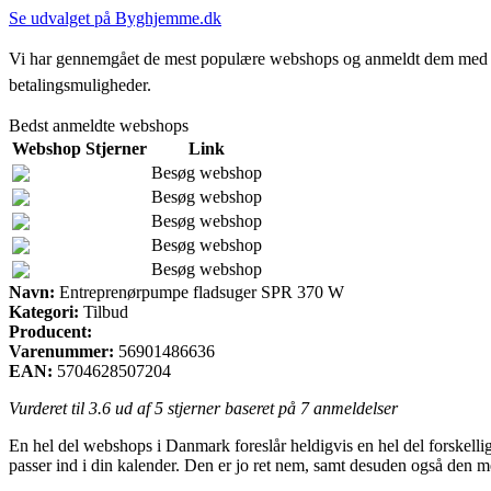
Se udvalget på Byghjemme.dk
Vi har gennemgået de mest populære webshops og anmeldt dem med stjern
betalingsmuligheder.
Bedst anmeldte webshops
Webshop
Stjerner
Link
Besøg webshop
Besøg webshop
Besøg webshop
Besøg webshop
Besøg webshop
Navn:
Entreprenørpumpe fladsuger SPR 370 W
Kategori:
Tilbud
Producent:
Varenummer:
56901486636
EAN:
5704628507204
Vurderet til
3.6
ud af 5 stjerner baseret på
7
anmeldelser
En hel del webshops i Danmark foreslår heldigvis en hel del forskelli
passer ind i din kalender. Den er jo ret nem, samt desuden også den