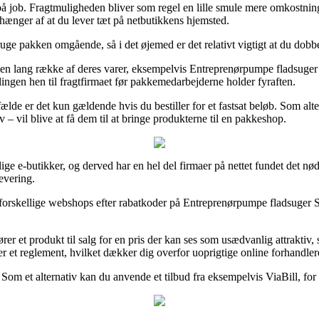
er på job. Fragtmuligheden bliver som regel en lille smule mere omkostn
hænger af at du lever tæt på netbutikkens hjemsted.
uge pakken omgående, så i det øjemed er det relativt vigtigt at du dobbe
 på en lang række af deres varer, eksempelvis Entreprenørpumpe fladsug
illingen hen til fragtfirmaet før pakkemedarbejderne holder fyraften.
lfælde er det kun gældende hvis du bestiller for et fastsat beløb. Som al
– vil blive at få dem til at bringe produkterne til en pakkeshop.
lige e-butikker, og derved har en hel del firmaer på nettet fundet det nødv
evering.
 forskellige webshops efter rabatkoder på Entreprenørpumpe fladsuger SP
r et produkt til salg for en pris der kan ses som usædvanlig attraktiv, 
et reglement, hvilket dækker dig overfor uoprigtige online forhandler
 Som et alternativ kan du anvende et tilbud fra eksempelvis ViaBill, fo