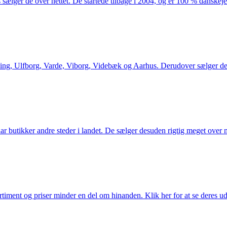
 sælger de over nettet. De startede tilbage i 2004, og er 100 % danskejet
ng, Ulfborg, Varde, Viborg, Videbæk og Aarhus. Derudover sælger de en
utikker andre steder i landet. De sælger desuden rigtig meget over ne
iment og priser minder en del om hinanden. Klik her for at se deres ud