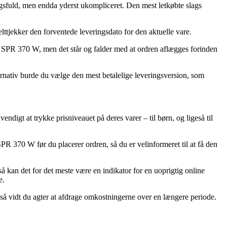
ingsfuld, men endda yderst ukompliceret. Den mest letkøbte slags
lttjekker den forventede leveringsdato for den aktuelle vare.
er SPR 370 W, men det står og falder med at ordren aflægges forinden
ternativ burde du vælge den mest betalelige leveringsversion, som
endigt at trykke prisniveauet på deres varer – til børn, og ligeså til
R 370 W før du placerer ordren, så du er velinformeret til at få den
så kan det for det meste være en indikator for en uoprigtig online
e.
r så vidt du agter at afdrage omkostningerne over en længere periode.