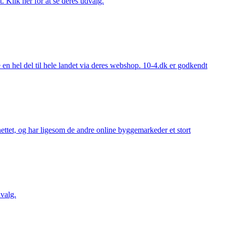
. Klik her for at se deres udvalg.
 hel del til hele landet via deres webshop. 10-4.dk er godkendt
ttet, og har ligesom de andre online byggemarkeder et stort
valg.