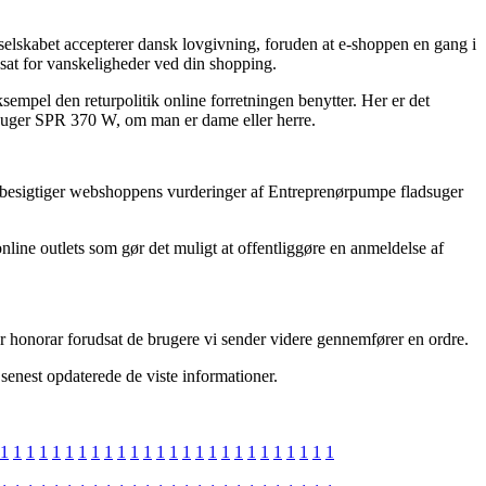
 selskabet accepterer dansk lovgivning, foruden at e-shoppen en gang i
dsat for vanskeligheder ved din shopping.
sempel den returpolitik online forretningen benytter. Her er det
adsuger SPR 370 W, om man er dame eller herre.
 du besigtiger webshoppens vurderinger af Entreprenørpumpe fladsuger
line outlets som gør det muligt at offentliggøre en anmeldelse af
r honorar forudsat de brugere vi sender videre gennemfører en ordre.
 senest opdaterede de viste informationer.
1
1
1
1
1
1
1
1
1
1
1
1
1
1
1
1
1
1
1
1
1
1
1
1
1
1