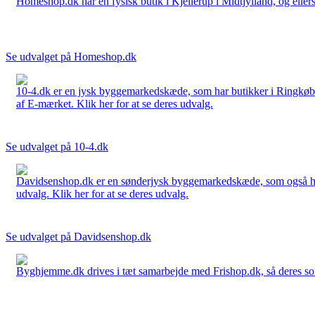
Homeshop.dk har en fysisk butik i Kjellerup i Midtjylland, og ellers
Se udvalget på Homeshop.dk
10-4.dk er en jysk byggemarkedskæde, som har butikker i Ringkøbi
af E-mærket. Klik her for at se deres udvalg.
Se udvalget på 10-4.dk
Davidsenshop.dk er en sønderjysk byggemarkedskæde, som også har b
udvalg. Klik her for at se deres udvalg.
Se udvalget på Davidsenshop.dk
Byghjemme.dk drives i tæt samarbejde med Frishop.dk, så deres sort