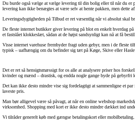
Du burde også vælge at vælge levering til din bolig eller til når du 
levering kan ikke benægtes at være selv at hente pakken, men dette af
Leveringsdygtigheden på Tilbud er ret væsentlig når vi absolut skal br
De fleste internet butikker giver levering på blot en enkelt hverdag
et fastslået klokkeslæt, sådan at de højst sandsynligt kan nå at få best
Visse internet varehuse frembyder fragt uden gebyr, men i de fleste ti
typisk – uafhængig om du befinder sig tæt på Køge, Skive eller Haslev 
Det er ret så hensigtsmæssigt for os alle at analysere priser hos forskel
kvinder og mænd – drastisk, og endda nogle gange byde på gebyrfri l
Det kan ikke desto mindre vise sig fordelagtigt at sammenligne et par
laveste pris.
Man bør alligevel være så påvagt, at når en online webshop markedsføre
virksomhed. Shopping med kort er ikke desto mindre dækket ind under 
Vi tilråder generelt køb med gængse betalingskort eller mobilbetaling.