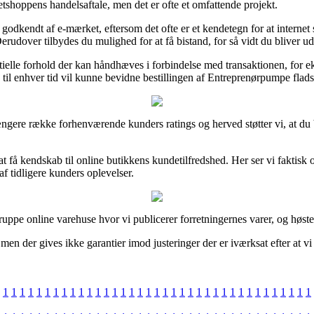
etshoppens handelsaftale, men det er ofte et omfattende projekt.
odkendt af e-mærket, eftersom det ofte er et kendetegn for at internet
rudover tilbydes du mulighed for at få bistand, for så vidt du bliver u
ntielle forhold der kan håndhæves i forbindelse med transaktionen, for ek
n til enhver tid vil kunne bevidne bestillingen af Entreprenørpumpe fl
n længere række forhenværende kunders ratings og herved støtter vi, at
få kendskab til online butikkens kundetilfredshed. Her ser vi faktisk on
af tidligere kunders oplevelser.
ppe online varehuse hvor vi publicerer forretningernes varer, og høste
men der gives ikke garantier imod justeringer der er iværksat efter at vi
1
1
1
1
1
1
1
1
1
1
1
1
1
1
1
1
1
1
1
1
1
1
1
1
1
1
1
1
1
1
1
1
1
1
1
1
1