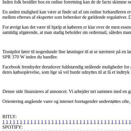
Inden folk bestiller hos en online forretning kan de de facto skimme n
En anden mulighed kan være at finde ud af om online forhandleren er g
mellem efterses af eksperter som behersker de gældende regulativer. De
For øvrigt kan det være til hjælp at køberen er klar over de mest esse
samtidig afgørende, at man stadig beholder sin ordremail, således ma
Trustpilot fører til nogenlunde fine løsninger til at se nærmere på e
SPR 370 W inden du handler.
Facebook frembyder derudover fuldstændig strålende muligheder for at 
deres købsoplevelse, som lige så vel burde udnyttes til at få et indtryk 
Denne side finansieres af annoncer. Vi arbejder tæt sammen med en gru
Orientering angående varer og internet foretagender understøttes ofte, 
BITLY:
1
1
1
1
1
1
1
1
1
1
1
1
1
1
1
1
1
1
1
1
1
1
1
1
1
1
1
1
1
1
1
1
1
1
1
1
1
SPOTIFY: