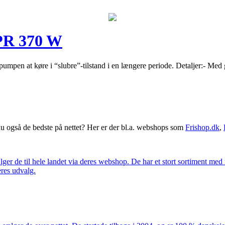
PR 370 W
er pumpen at køre i “slubre”-tilstand i en længere periode. Detaljer:- Me
 også de bedste på nettet? Her er der bl.a. webshops som
Frishop.dk
,
lger de til hele landet via deres webshop. De har et stort sortiment med
eres udvalg.