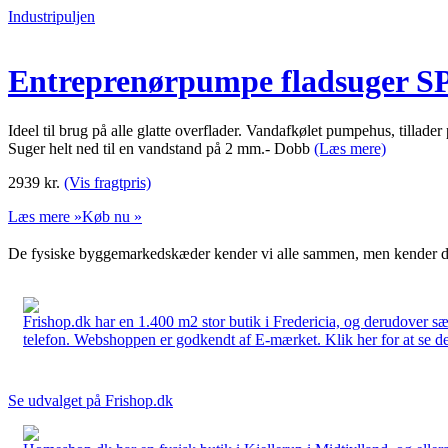
Industripuljen
Entreprenørpumpe fladsuger S
Ideel til brug på alle glatte overflader. Vandafkølet pumpehus, tillad
Suger helt ned til en vandstand på 2 mm.- Dobb
(Læs mere)
2939
kr.
(Vis fragtpris)
Læs mere »
Køb nu »
De fysiske byggemarkedskæder kender vi alle sammen, men kender du
Frishop.dk har en 1.400 m2 stor butik i Fredericia, og derudover sæ
telefon. Webshoppen er godkendt af E-mærket. Klik her for at se d
Se udvalget på Frishop.dk