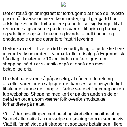
Det er ret så gnidningsløst for forbrugerne at finde de laveste
priser på diverse online virksomheder, og til gengæld har
adskillige Schuller forhandlere på nettet set sig tvunget til at
reducere salgspriserne på deres varer – til børn og babyer,
og yderligere også til mænd og kvinder – helt i bund, og
endda nogle gange garantere fragtfri levering.
Derfor kan det til hver en tid blive udbytterigt at udforske flere
internet virksomheder i Danmark efter udsalg på Ergonomisk
håndtag til malerrulle 10 cm. inden du færdiggør din
shopping, så du er skudsikker på at opnå den mest
betalelige pris.
Du skal bare være så påpasselig, at når en e-forretning
afsætter varer for en salgspris der kan ses som besynderligt
tiltalende, kunne det i nogle tilfælde være et fingerpeg om en
fup webshop. Shopping med kort er på den anden side en
del af en orden, som værner folk overfor snydagtige
forhandlere på nettet.
Vi tilråder bestillinger med betalingskort eller mobilbetaling.
Som et alternativ kan du vælge en løsning som eksempelvis
ViaBill, for så vidt du tilstræber at godtgøre betalingen i flere