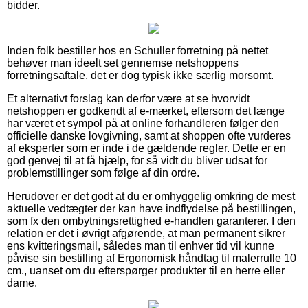
bidder.
Inden folk bestiller hos en Schuller forretning på nettet
behøver man ideelt set gennemse netshoppens
forretningsaftale, det er dog typisk ikke særlig morsomt.
Et alternativt forslag kan derfor være at se hvorvidt
netshoppen er godkendt af e-mærket, eftersom det længe
har været et sympol på at online forhandleren følger den
officielle danske lovgivning, samt at shoppen ofte vurderes
af eksperter som er inde i de gældende regler. Dette er en
god genvej til at få hjælp, for så vidt du bliver udsat for
problemstillinger som følge af din ordre.
Herudover er det godt at du er omhyggelig omkring de mest
aktuelle vedtægter der kan have indflydelse på bestillingen,
som fx den ombytningsrettighed e-handlen garanterer. I den
relation er det i øvrigt afgørende, at man permanent sikrer
ens kvitteringsmail, således man til enhver tid vil kunne
påvise sin bestilling af Ergonomisk håndtag til malerrulle 10
cm., uanset om du efterspørger produkter til en herre eller
dame.