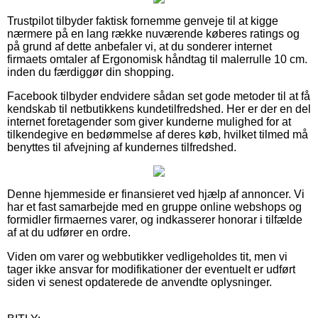
Trustpilot tilbyder faktisk fornemme genveje til at kigge
nærmere på en lang række nuværende køberes ratings og
på grund af dette anbefaler vi, at du sonderer internet
firmaets omtaler af Ergonomisk håndtag til malerrulle 10 cm.
inden du færdiggør din shopping.
Facebook tilbyder endvidere sådan set gode metoder til at få
kendskab til netbutikkens kundetilfredshed. Her er der en del
internet foretagender som giver kunderne mulighed for at
tilkendegive en bedømmelse af deres køb, hvilket tilmed må
benyttes til afvejning af kundernes tilfredshed.
Denne hjemmeside er finansieret ved hjælp af annoncer. Vi
har et fast samarbejde med en gruppe online webshops og
formidler firmaernes varer, og indkasserer honorar i tilfælde
af at du udfører en ordre.
Viden om varer og webbutikker vedligeholdes tit, men vi
tager ikke ansvar for modifikationer der eventuelt er udført
siden vi senest opdaterede de anvendte oplysninger.