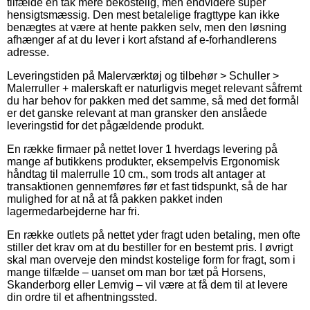
tilfælde en tak mere bekostelig, men endvidere super
hensigtsmæssig. Den mest betalelige fragttype kan ikke
benægtes at være at hente pakken selv, men den løsning
afhænger af at du lever i kort afstand af e-forhandlerens
adresse.
Leveringstiden på Malerværktøj og tilbehør > Schuller >
Malerruller + malerskaft er naturligvis meget relevant såfremt
du har behov for pakken med det samme, så med det formål
er det ganske relevant at man gransker den anslåede
leveringstid for det pågældende produkt.
En række firmaer på nettet lover 1 hverdags levering på
mange af butikkens produkter, eksempelvis Ergonomisk
håndtag til malerrulle 10 cm., som trods alt antager at
transaktionen gennemføres før et fast tidspunkt, så de har
mulighed for at nå at få pakken pakket inden
lagermedarbejderne har fri.
En række outlets på nettet yder fragt uden betaling, men ofte
stiller det krav om at du bestiller for en bestemt pris. I øvrigt
skal man overveje den mindst kostelige form for fragt, som i
mange tilfælde – uanset om man bor tæt på Horsens,
Skanderborg eller Lemvig – vil være at få dem til at levere
din ordre til et afhentningssted.