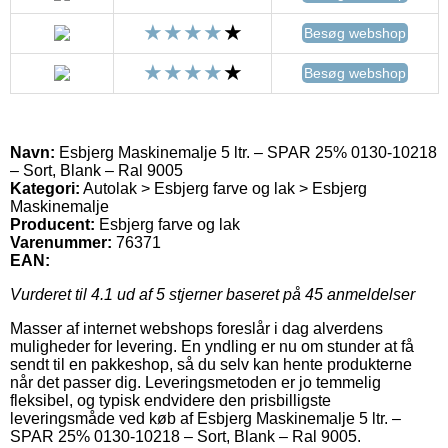
Besøg webshop
Besøg webshop
Navn:
Esbjerg Maskinemalje 5 ltr. – SPAR 25% 0130-10218
– Sort, Blank – Ral 9005
Kategori:
Autolak > Esbjerg farve og lak > Esbjerg
Maskinemalje
Producent:
Esbjerg farve og lak
Varenummer:
76371
EAN:
Vurderet til
4.1
ud af 5 stjerner baseret på
45
anmeldelser
Masser af internet webshops foreslår i dag alverdens
muligheder for levering. En yndling er nu om stunder at få
sendt til en pakkeshop, så du selv kan hente produkterne
når det passer dig. Leveringsmetoden er jo temmelig
fleksibel, og typisk endvidere den prisbilligste
leveringsmåde ved køb af Esbjerg Maskinemalje 5 ltr. –
SPAR 25% 0130-10218 – Sort, Blank – Ral 9005.