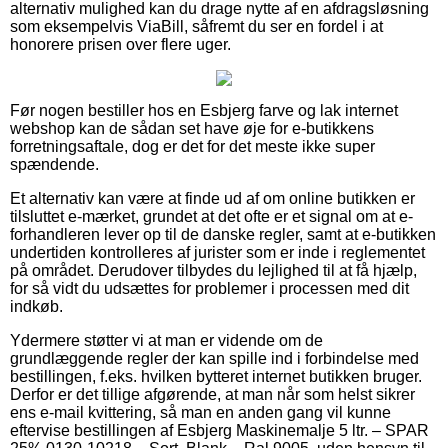
alternativ mulighed kan du drage nytte af en afdragsløsning
som eksempelvis ViaBill, såfremt du ser en fordel i at
honorere prisen over flere uger.
Før nogen bestiller hos en Esbjerg farve og lak internet
webshop kan de sådan set have øje for e-butikkens
forretningsaftale, dog er det for det meste ikke super
spændende.
Et alternativ kan være at finde ud af om online butikken er
tilsluttet e-mærket, grundet at det ofte er et signal om at e-
forhandleren lever op til de danske regler, samt at e-butikken
undertiden kontrolleres af jurister som er inde i reglementet
på området. Derudover tilbydes du lejlighed til at få hjælp,
for så vidt du udsættes for problemer i processen med dit
indkøb.
Ydermere støtter vi at man er vidende om de
grundlæggende regler der kan spille ind i forbindelse med
bestillingen, f.eks. hvilken bytteret internet butikken bruger.
Derfor er det tillige afgørende, at man når som helst sikrer
ens e-mail kvittering, så man en anden gang vil kunne
eftervise bestillingen af Esbjerg Maskinemalje 5 ltr. – SPAR