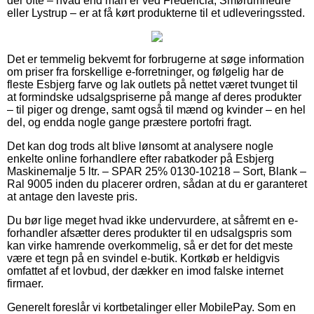
der ofte – hvad end man er ved Fredericia, Smørumnedre
eller Lystrup – er at få kørt produkterne til et udleveringssted.
Det er temmelig bekvemt for forbrugerne at søge information
om priser fra forskellige e-forretninger, og følgelig har de
fleste Esbjerg farve og lak outlets på nettet været tvunget til
at formindske udsalgspriserne på mange af deres produkter
– til piger og drenge, samt også til mænd og kvinder – en hel
del, og endda nogle gange præstere portofri fragt.
Det kan dog trods alt blive lønsomt at analysere nogle
enkelte online forhandlere efter rabatkoder på Esbjerg
Maskinemalje 5 ltr. – SPAR 25% 0130-10218 – Sort, Blank –
Ral 9005 inden du placerer ordren, sådan at du er garanteret
at antage den laveste pris.
Du bør lige meget hvad ikke undervurdere, at såfremt en e-
forhandler afsætter deres produkter til en udsalgspris som
kan virke hamrende overkommelig, så er det for det meste
være et tegn på en svindel e-butik. Kortkøb er heldigvis
omfattet af et lovbud, der dækker en imod falske internet
firmaer.
Generelt foreslår vi kortbetalinger eller MobilePay. Som en