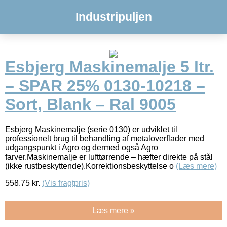
Industripuljen
Esbjerg Maskinemalje 5 ltr.
– SPAR 25% 0130-10218 –
Sort, Blank – Ral 9005
Esbjerg Maskinemalje (serie 0130) er udviklet til
professionelt brug til behandling af metaloverflader med
udgangspunkt i Agro og dermed også Agro
farver.Maskinemalje er lufttørrende – hæfter direkte på stål
(ikke rustbeskyttende).Korrektionsbeskyttelse o
(Læs mere)
558.75
kr.
(Vis fragtpris)
Læs mere »