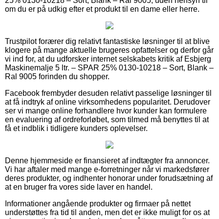
25% 0130-10218 – Sort, Blank – Ral 9005, uden hensyn til
om du er på udkig efter et produkt til en dame eller herre.
Trustpilot forærer dig relativt fantastiske løsninger til at blive
klogere på mange aktuelle brugeres opfattelser og derfor går
vi ind for, at du udforsker internet selskabets kritik af Esbjerg
Maskinemalje 5 ltr. – SPAR 25% 0130-10218 – Sort, Blank –
Ral 9005 forinden du shopper.
Facebook frembyder desuden relativt passelige løsninger til
at få indtryk af online virksomhedens popularitet. Derudover
ser vi mange online forhandlere hvor kunder kan formulere
en evaluering af ordreforløbet, som tilmed må benyttes til at
få et indblik i tidligere kunders oplevelser.
Denne hjemmeside er finansieret af indtægter fra annoncer.
Vi har aftaler med mange e-forretninger når vi markedsfører
deres produkter, og indhenter honorar under forudsætning af
at en bruger fra vores side laver en handel.
Informationer angående produkter og firmaer på nettet
understøttes fra tid til anden, men det er ikke muligt for os at