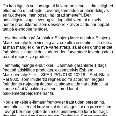
Du kan lige så vel forsøge at få varerne sendt til din lejlighed
eller ud på dit arbejde. Leveringsmetoden er almindeligvis
en tak dyrere, men også i høj grad smertefri. Den
prisbilligste slags levering vil dog altid være at du selv
henter produkterne, som desværre kræver at du har bopæl
tæt på e-shoppens lager.
Leveringstiden på Autolak > Esbjerg farve og lak > Esbjerg
Maskinemalje kan vise sig at være ultra essentiel i tilfælde af
at man mangler dine nye varer straks, så af den grund er det
forholdsvis klogt at du studerer den forventede leveringsdato
på det respektive produkt.
Temmelig mange e-butikker i Danmark garanterer 1 dags
fragt på adskillige produkter, eksempelvis Esbjerg
Maskinemalje 5 ltr. – SPAR 25% 0130-10218 – Sort, Blank –
Ral 9005, som imidlertid regnes ud fra at ordren lægges
forinden et nøjagtigt tidspunkt, sådan at de har udsigt til at
kunne nå at få pakken afsendt forud for at
pakkemedarbejderne har fri.
Nogle enkelte e-firmaer frembyder fragt uden beregning,
men ofte stiller det krav om at der aftages for en præcis sum.
I øvrigt bør man gribe den mest prisbevidste form for fragt,