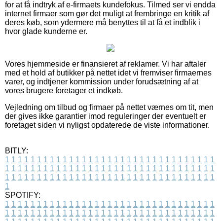
for at få indtryk af e-firmaets kundefokus. Tilmed ser vi endda
internet firmaer som gør det muligt at frembringe en kritik af
deres køb, som ydermere må benyttes til at få et indblik i
hvor glade kunderne er.
Vores hjemmeside er finansieret af reklamer. Vi har aftaler
med et hold af butikker på nettet idet vi fremviser firmaernes
varer, og indtjener kommission under forudsætning af at
vores brugere foretager et indkøb.
Vejledning om tilbud og firmaer på nettet værnes om tit, men
der gives ikke garantier imod reguleringer der eventuelt er
foretaget siden vi nyligst opdaterede de viste informationer.
BITLY:
1
1
1
1
1
1
1
1
1
1
1
1
1
1
1
1
1
1
1
1
1
1
1
1
1
1
1
1
1
1
1
1
1
1
1
1
1
1
1
1
1
1
1
1
1
1
1
1
1
1
1
1
1
1
1
1
1
1
1
1
1
1
1
1
1
1
1
1
1
1
1
1
1
1
1
1
1
1
1
1
1
1
1
1
1
1
1
1
1
1
1
1
1
1
1
1
1
1
1
1
SPOTIFY:
1
1
1
1
1
1
1
1
1
1
1
1
1
1
1
1
1
1
1
1
1
1
1
1
1
1
1
1
1
1
1
1
1
1
1
1
1
1
1
1
1
1
1
1
1
1
1
1
1
1
1
1
1
1
1
1
1
1
1
1
1
1
1
1
1
1