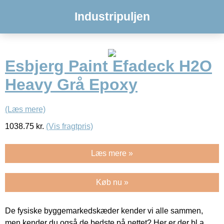
Industripuljen
Esbjerg Paint Efadeck H2O
Heavy Grå Epoxy
(Læs mere)
1038.75
kr.
(Vis fragtpris)
Læs mere »
Køb nu »
De fysiske byggemarkedskæder kender vi alle sammen,
men kender du også de bedste på nettet? Her er der bl.a.