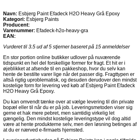
Navn:
Esbjerg Paint Efadeck H2O Heavy Grå Epoxy
Kategori:
Esbjerg Paints
Producent:
Varenummer:
Efadeck-h2o-heavy-gra
EAN:
Vurderet til
3.5
ud af 5 stjerner baseret på
15
anmeldelser
En stor portion online butikker udlover på nuværende
tidspunkt en hel del forskellige former for fragt. Et hit er i
øjeblikket at afsende til en pakkeshop, hvor du selv kan
hente de bestilte varer lige når det passer dig. Fragttypen er
altså rigtig uproblematisk, og desuden derudover den mindst
kostelige form for levering ved køb af Esbjerg Paint Efadeck
H2O Heavy Grå Epoxy.
Du kan omvendt tænke over at vælge levering til din private
bopæl eller til når du er på job. Leveringsmetoden viser sig
gerne et hak mere pebret, men samtidig virkelig let
gængelig. Den mindst kostelige leveringstype vil dog altid
være at hente produkterne selv, men den løsning betinges af
at du er nærved e-firmaets hjemsted.