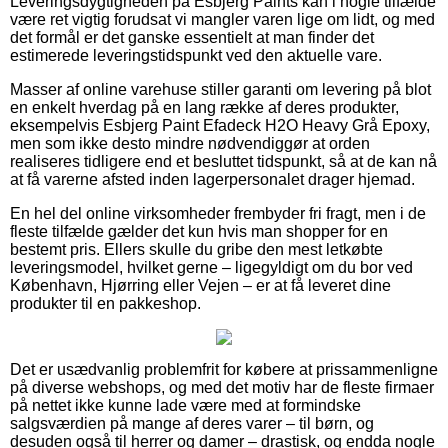
Leveringsdygtigheden på Esbjerg Paints kan i nogle tilfælde
være ret vigtig forudsat vi mangler varen lige om lidt, og med
det formål er det ganske essentielt at man finder det
estimerede leveringstidspunkt ved den aktuelle vare.
Masser af online varehuse stiller garanti om levering på blot
en enkelt hverdag på en lang række af deres produkter,
eksempelvis Esbjerg Paint Efadeck H2O Heavy Grå Epoxy,
men som ikke desto mindre nødvendiggør at orden
realiseres tidligere end et besluttet tidspunkt, så at de kan nå
at få varerne afsted inden lagerpersonalet drager hjemad.
En hel del online virksomheder frembyder fri fragt, men i de
fleste tilfælde gælder det kun hvis man shopper for en
bestemt pris. Ellers skulle du gribe den mest letkøbte
leveringsmodel, hvilket gerne – ligegyldigt om du bor ved
København, Hjørring eller Vejen – er at få leveret dine
produkter til en pakkeshop.
Det er usædvanlig problemfrit for købere at prissammenligne
på diverse webshops, og med det motiv har de fleste firmaer
på nettet ikke kunne lade være med at formindske
salgsværdien på mange af deres varer – til børn, og
desuden også til herrer og damer – drastisk, og endda nogle