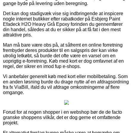
gange byde på levering uden beregning.
Det kan dog stadigvæk vise sig indbringende at inspicere
nogle internet butikker efter rabatkoder på Esbjerg Paint
Efadeck H2O Heavy Grå Epoxy forinden du gennemfører
din handel, således at du er sikker på at få fat i den mest
attraktive pris.
Man må bare være obs på, at såfremt en online forretning
frembyder deres produkter til en salgspris der kan virke
utrolig letkøbt, så burde det ofte være en varsel om en
uoprigtig e-forretning. Køb med kort er dog omfavnet af en
regel, der sikrer en imod fup e-shops.
Vi anbefaler generelt køb med kort eller mobilbetaling. Som
en anden løsning burde du drage nytte af en afdragsordning
fra fx ViaBill, ifald du vil afdrage omkostningerne af flere
omgange.
Forud for at nogen shopper i en webshop bør de de facto
granske shoppens vilkår, det er dog gerne et omfattende
projekt.
Et alternativt forslag kunne måske være at bemærke om