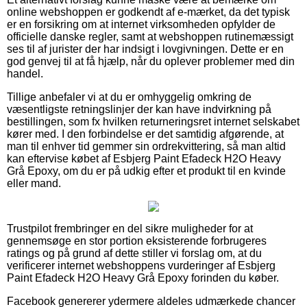
online webshoppen er godkendt af e-mærket, da det typisk
er en forsikring om at internet virksomheden opfylder de
officielle danske regler, samt at webshoppen rutinemæssigt
ses til af jurister der har indsigt i lovgivningen. Dette er en
god genvej til at få hjælp, når du oplever problemer med din
handel.
Tillige anbefaler vi at du er omhyggelig omkring de
væsentligste retningslinjer der kan have indvirkning på
bestillingen, som fx hvilken returneringsret internet selskabet
kører med. I den forbindelse er det samtidig afgørende, at
man til enhver tid gemmer sin ordrekvittering, så man altid
kan eftervise købet af Esbjerg Paint Efadeck H2O Heavy
Grå Epoxy, om du er på udkig efter et produkt til en kvinde
eller mand.
Trustpilot frembringer en del sikre muligheder for at
gennemsøge en stor portion eksisterende forbrugeres
ratings og på grund af dette stiller vi forslag om, at du
verificerer internet webshoppens vurderinger af Esbjerg
Paint Efadeck H2O Heavy Grå Epoxy forinden du køber.
Facebook genererer ydermere aldeles udmærkede chancer