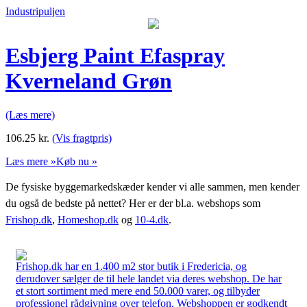
Industripuljen
Esbjerg Paint Efaspray
Kverneland Grøn
(Læs mere)
106.25
kr.
(Vis fragtpris)
Læs mere »
Køb nu »
De fysiske byggemarkedskæder kender vi alle sammen, men kender
du også de bedste på nettet? Her er der bl.a. webshops som
Frishop.dk
,
Homeshop.dk
og
10-4.dk
.
Frishop.dk har en 1.400 m2 stor butik i Fredericia, og
derudover sælger de til hele landet via deres webshop. De har
et stort sortiment med mere end 50.000 varer, og tilbyder
professionel rådgivning over telefon. Webshoppen er godkendt