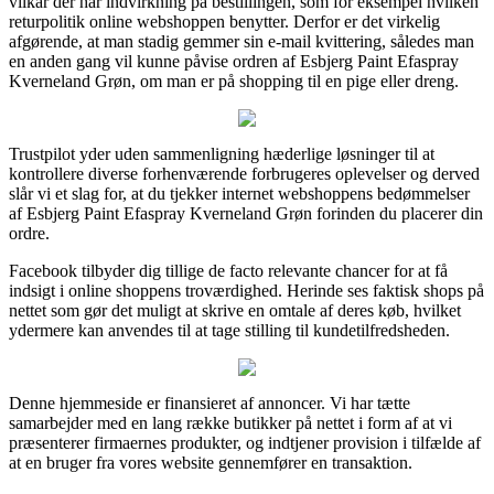
vilkår der har indvirkning på bestillingen, som for eksempel hvilken
returpolitik online webshoppen benytter. Derfor er det virkelig
afgørende, at man stadig gemmer sin e-mail kvittering, således man
en anden gang vil kunne påvise ordren af Esbjerg Paint Efaspray
Kverneland Grøn, om man er på shopping til en pige eller dreng.
Trustpilot yder uden sammenligning hæderlige løsninger til at
kontrollere diverse forhenværende forbrugeres oplevelser og derved
slår vi et slag for, at du tjekker internet webshoppens bedømmelser
af Esbjerg Paint Efaspray Kverneland Grøn forinden du placerer din
ordre.
Facebook tilbyder dig tillige de facto relevante chancer for at få
indsigt i online shoppens troværdighed. Herinde ses faktisk shops på
nettet som gør det muligt at skrive en omtale af deres køb, hvilket
ydermere kan anvendes til at tage stilling til kundetilfredsheden.
Denne hjemmeside er finansieret af annoncer. Vi har tætte
samarbejder med en lang række butikker på nettet i form af at vi
præsenterer firmaernes produkter, og indtjener provision i tilfælde af
at en bruger fra vores website gennemfører en transaktion.