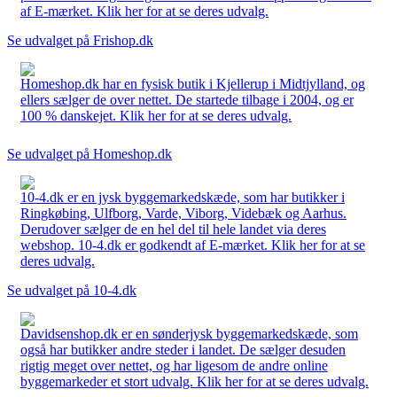
af E-mærket. Klik her for at se deres udvalg.
Se udvalget på Frishop.dk
Homeshop.dk har en fysisk butik i Kjellerup i Midtjylland, og
ellers sælger de over nettet. De startede tilbage i 2004, og er
100 % danskejet. Klik her for at se deres udvalg.
Se udvalget på Homeshop.dk
10-4.dk er en jysk byggemarkedskæde, som har butikker i
Ringkøbing, Ulfborg, Varde, Viborg, Videbæk og Aarhus.
Derudover sælger de en hel del til hele landet via deres
webshop. 10-4.dk er godkendt af E-mærket. Klik her for at se
deres udvalg.
Se udvalget på 10-4.dk
Davidsenshop.dk er en sønderjysk byggemarkedskæde, som
også har butikker andre steder i landet. De sælger desuden
rigtig meget over nettet, og har ligesom de andre online
byggemarkeder et stort udvalg. Klik her for at se deres udvalg.