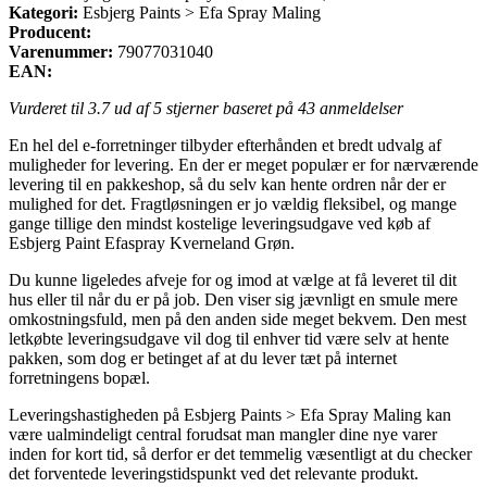
Kategori:
Esbjerg Paints > Efa Spray Maling
Producent:
Varenummer:
79077031040
EAN:
Vurderet til
3.7
ud af 5 stjerner baseret på
43
anmeldelser
En hel del e-forretninger tilbyder efterhånden et bredt udvalg af
muligheder for levering. En der er meget populær er for nærværende
levering til en pakkeshop, så du selv kan hente ordren når der er
mulighed for det. Fragtløsningen er jo vældig fleksibel, og mange
gange tillige den mindst kostelige leveringsudgave ved køb af
Esbjerg Paint Efaspray Kverneland Grøn.
Du kunne ligeledes afveje for og imod at vælge at få leveret til dit
hus eller til når du er på job. Den viser sig jævnligt en smule mere
omkostningsfuld, men på den anden side meget bekvem. Den mest
letkøbte leveringsudgave vil dog til enhver tid være selv at hente
pakken, som dog er betinget af at du lever tæt på internet
forretningens bopæl.
Leveringshastigheden på Esbjerg Paints > Efa Spray Maling kan
være ualmindeligt central forudsat man mangler dine nye varer
inden for kort tid, så derfor er det temmelig væsentligt at du checker
det forventede leveringstidspunkt ved det relevante produkt.