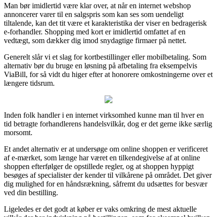
Man bør imidlertid være klar over, at når en internet webshop
annoncerer varer til en salgspris som kan ses som uendeligt
tiltalende, kan det tit være et karakteristika der viser en bedragerisk
e-forhandler. Shopping med kort er imidlertid omfattet af en
vedtægt, som dækker dig imod snydagtige firmaer på nettet.
Generelt slår vi et slag for kortbestillinger eller mobilbetaling. Som
alternativ bør du bruge en løsning på afbetaling fra eksempelvis
ViaBill, for så vidt du higer efter at honorere omkostningerne over et
længere tidsrum.
Inden folk handler i en internet virksomhed kunne man til hver en
tid betragte forhandlerens handelsvilkår, dog er det gerne ikke særlig
morsomt.
Et andet alternativ er at undersøge om online shoppen er verificeret
af e-mærket, som længe har været en tilkendegivelse af at online
shoppen efterfølger de opstillede regler, og at shoppen hyppigt
besøges af specialister der kender til vilkårene på området. Det giver
dig mulighed for en håndsrækning, såfremt du udsættes for besvær
ved din bestilling.
Ligeledes er det godt at køber er vaks omkring de mest aktuelle