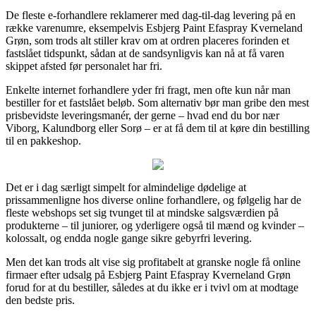
De fleste e-forhandlere reklamerer med dag-til-dag levering på en
række varenumre, eksempelvis Esbjerg Paint Efaspray Kverneland
Grøn, som trods alt stiller krav om at ordren placeres forinden et
fastslået tidspunkt, sådan at de sandsynligvis kan nå at få varen
skippet afsted før personalet har fri.
Enkelte internet forhandlere yder fri fragt, men ofte kun når man
bestiller for et fastslået beløb. Som alternativ bør man gribe den mest
prisbevidste leveringsmanér, der gerne – hvad end du bor nær
Viborg, Kalundborg eller Sorø – er at få dem til at køre din bestilling
til en pakkeshop.
Det er i dag særligt simpelt for almindelige dødelige at
prissammenligne hos diverse online forhandlere, og følgelig har de
fleste webshops set sig tvunget til at mindske salgsværdien på
produkterne – til juniorer, og yderligere også til mænd og kvinder –
kolossalt, og endda nogle gange sikre gebyrfri levering.
Men det kan trods alt vise sig profitabelt at granske nogle få online
firmaer efter udsalg på Esbjerg Paint Efaspray Kverneland Grøn
forud for at du bestiller, således at du ikke er i tvivl om at modtage
den bedste pris.