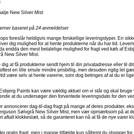
s
lje New Silver Mist
jerner baseret på
24
anmeldelser
ps foreslår heldigvis mange forskellige leveringstyper. En sikke
ver dig mulighed for at hente produkterne når du har tid. Leveri
a endda den mest betalelige mulighed for fragt ved køb af Esb
 New Silver Mist.
dig at få produkterne sendt hjem til din privatadresse eller til d
test en lille smule mindre prisbillig, men desuden rigtig let gæn
r tid være selv at hente varerne, som dog betinges af at du er lig
Esbjerg Paints kan være vældig aktuel om vi står og skal bruge v
sende at du undersøger den forventede leveringsdato for den 
r annoncerer dag-til-dag fragt på mange af deres produkter, ek
guson Sølvgrå New Silver Mist, men vær opmærksom på at det 
 aftalt klokkeslæt, så de garanteret kan nå at få de nye varer kl
r gratis fragt, men i mange tilfælde kun såfremt du shopper for e