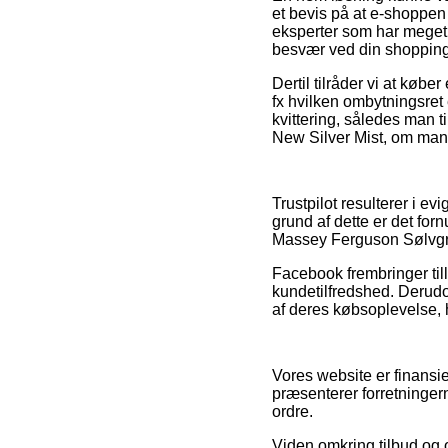
et bevis på at e-shoppen
eksperter som har meget 
besvær ved din shopping
Dertil tilråder vi at køb
fx hvilken ombytningsret 
kvittering, således man 
New Silver Mist, om man 
Trustpilot resulterer i ev
grund af dette er det fo
Massey Ferguson Sølvgrå 
Facebook frembringer till
kundetilfredshed. Derudov
af deres købsoplevelse, h
Vores website er finansie
præsenterer forretningern
ordre.
Viden omkring tilbud og o