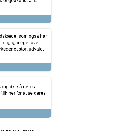
k er godkendt af E-
edskæde, som også har
en rigtig meget over
keder et stort udvalg.
hop.dk, så deres
lik her for at se deres