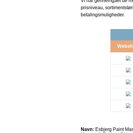
Vi har gennemgået de mes
prisniveau, sortimentstø
betalingsmuligheder.
Websh
Navn:
Esbjerg Paint Ma