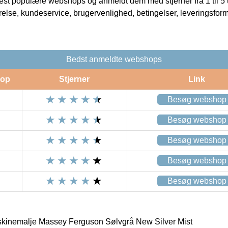
t populære webshops og anmeldt dem med stjerner fra 1 til 5 ud
rrelse, kundeservice, brugervenlighed, betingelser, leveringsfor
Bedst anmeldte webshops
op
Stjerner
Link
Besøg webshop
Besøg webshop
Besøg webshop
Besøg webshop
Besøg webshop
skinemalje Massey Ferguson Sølvgrå New Silver Mist