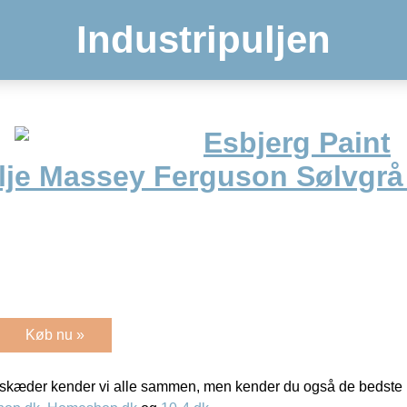
Industripuljen
Esbjerg Paint
je Massey Ferguson Sølvgrå 
Køb nu »
kæder kender vi alle sammen, men kender du også de bedste p