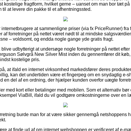
t kostelige fragtform, hvilket gerne – uanset om man bor tæt p
m til at levere din pakke til et afhentningssted.
r internetbrugere at sammenligne priser (via fx PriceRunner) fra 
 af forretninger på nettet været nødt til at mindske salgsværdien 
ksne – voldsomt, og endda nogle gange yde gratis fragt.
blive udbytterigt at undersøge nogle forretninger på nettet efter
guson Sølvgrå New Silver Mist inden du gennemfører dit køb,
ndst kostelige pris.
, at ifald en internet virksomhed markedsfører deres produkter t
billig, kan det undertiden være et fingerpeg om en snydagtig e-s
fald en del af en ordning, der hjælper kunden overfor uægte forret
ler med kort eller betalinger med mobilen. Som et alternativ bø
 eksempel ViaBill, ifald du vil godtgøre omkostningerne over en 
-forretning burde man for at være sikker gennemgå netshoppens h
ekt.
e at finde ud af om internet webshoppen er verificeret af e-mær