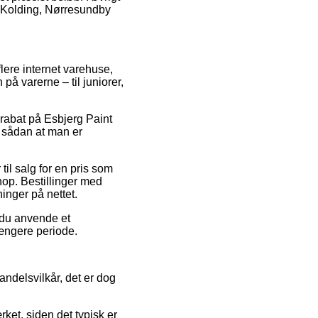
å Kolding, Nørresundby
flere internet varehuse,
på varerne – til juniorer,
 rabat på Esbjerg Paint
 sådan at man er
il salg for en pris som
hop. Bestillinger med
ninger på nettet.
r du anvende et
længere periode.
andelsvilkår, det er dog
ket, siden det typisk er