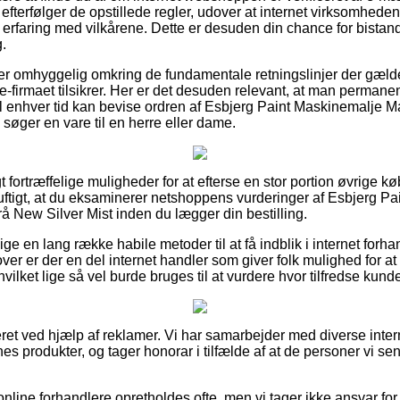
 efterfølger de opstillede regler, udover at internet virksomhed
erfaring med vilkårene. Dette er desuden din chance for bistand,
.
er er omhyggelig omkring de fundamentale retningslinjer der gæld
e-firmaet tilsikrer. Her er det desuden relevant, at man permane
til enhver tid kan bevise ordren af Esbjerg Paint Maskinemalje
søger en vare til en herre eller dame.
igt fortræffelige muligheder for at efterse en stor portion øvrige 
rnuftigt, at du eksaminerer netshoppens vurderinger af Esbjerg P
New Silver Mist inden du lægger din bestilling.
ige en lang række habile metoder til at få indblik i internet forh
er er der en del internet handler som giver folk mulighed for at
vilket lige så vel burde bruges til at vurdere hvor tilfredse kunde
ret ved hjælp af reklamer. Vi har samarbejder med diverse inter
es produkter, og tager honorar i tilfælde af at de personer vi se
nline forhandlere opretholdes ofte, men vi tager ikke ansvar for