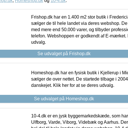
hop.dk
,
Homeshop.dk
og
10-4.dk
.
Frishop.dk har en 1.400 m2 stor butik i Frederic
sælger de til hele landet via deres webshop. De h
med mere end 50.000 varer, og tilbyder professi
telefon. Webshoppen er godkendt af E-mærket. Kl
udvalg.
Se udvalget på Frishop.dk
Homeshop.dk har en fysisk butik i Kjellerup i Mid
sælger de over nettet. De startede tilbage i 200
danskejet. Klik her for at se deres udvalg.
Se udvalget på Homeshop.dk
10-4.dk er en jysk byggemarkedskæde, som har 
Ulfborg, Varde, Viborg, Videbæk og Aarhus. De