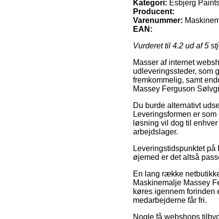
Kategori:
Esbjerg Paint
Producent:
Varenummer:
Maskinema
EAN:
Vurderet til
4.2
ud af 5 st
Masser af internet websho
udleveringssteder, som gi
fremkommelig, samt endd
Massey Ferguson Sølvgrå
Du burde alternativt udse 
Leveringsformen er som of
løsning vil dog til enhve
arbejdslager.
Leveringstidspunktet på 
øjemed er det altså pas
En lang række netbutikke
Maskinemalje Massey Fer
køres igennem forinden et
medarbejderne får fri.
Nogle få webshops tilbyde