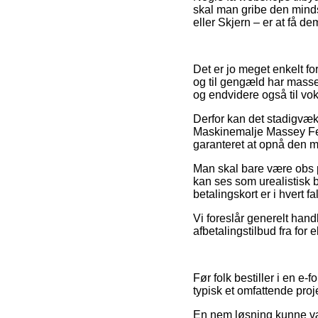
skal man gribe den minds
eller Skjern – er at få de
Det er jo meget enkelt fo
og til gengæld har masser
og endvidere også til vo
Derfor kan det stadigvæk 
Maskinemalje Massey Fer
garanteret at opnå den mi
Man skal bare være obs på
kan ses som urealistisk 
betalingskort er i hvert 
Vi foreslår generelt hand
afbetalingstilbud fra for
Før folk bestiller i en e
typisk et omfattende proj
En nem løsning kunne vær