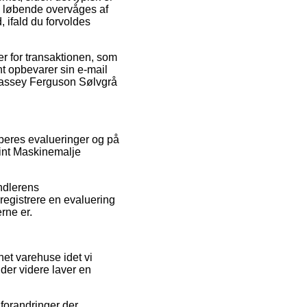
en løbende overvåges af
 ifald du forvoldes
er for transaktionen, som
nt opbevarer sin e-mail
 Massey Ferguson Sølvgrå
køberes evalueringer og på
aint Maskinemalje
andlerens
 registrere en evaluering
rne er.
net varehuse idet vi
nder videre laver en
 forandringer der