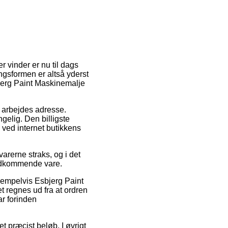
r vinder er nu til dags
ngsformen er altså yderst
jerg Paint Maskinemalje
it arbejdes adresse.
gelig. Den billigste
e ved internet butikkens
arerne straks, og i det
vedkommende vare.
sempelvis Esbjerg Paint
regnes ud fra at ordren
ar forinden
t præcist beløb. I øvrigt