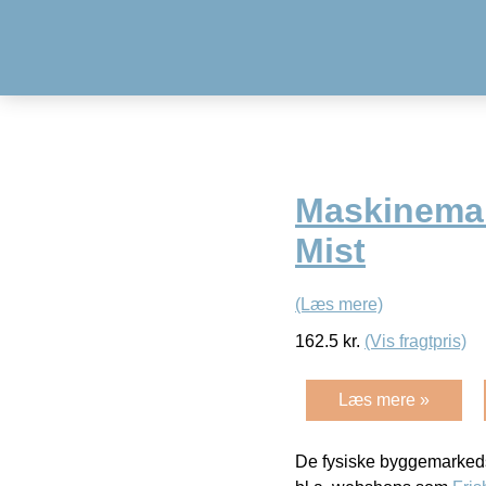
Maskinemal
Mist
(Læs mere)
162.5
kr.
(Vis fragtpris)
Læs mere »
De fysiske byggemarkeds