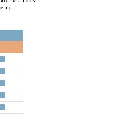
 fra bl.a. deres
mer og