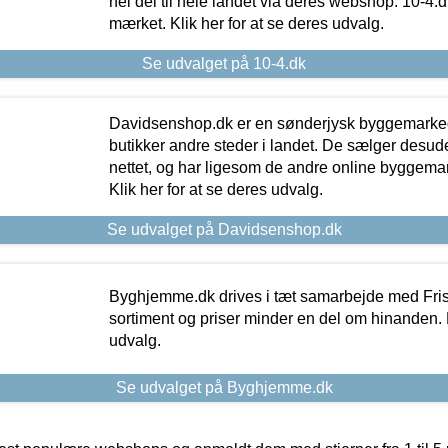
hel del til hele landet via deres webshop. 10-4.d
mærket. Klik her for at se deres udvalg.
Se udvalget på 10-4.dk
Davidsenshop.dk er en sønderjysk byggemark
butikker andre steder i landet. De sælger desud
nettet, og har ligesom de andre online byggemar
Klik her for at se deres udvalg.
Se udvalget på Davidsenshop.dk
Byghjemme.dk drives i tæt samarbejde med Fris
sortiment og priser minder en del om hinanden. K
udvalg.
Se udvalget på Byghjemme.dk