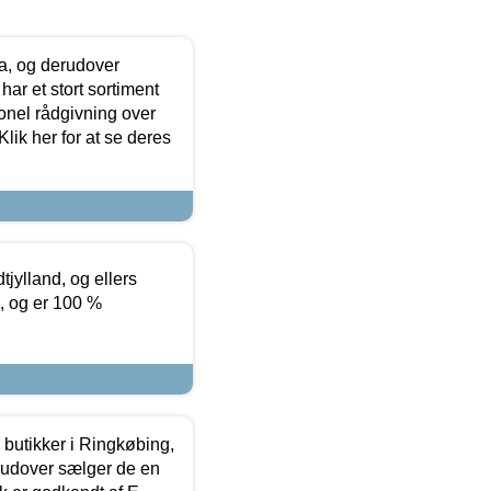
ia, og derudover
ar et stort sortiment
onel rådgivning over
ik her for at se deres
tjylland, og ellers
4, og er 100 %
butikker i Ringkøbing,
rudover sælger de en