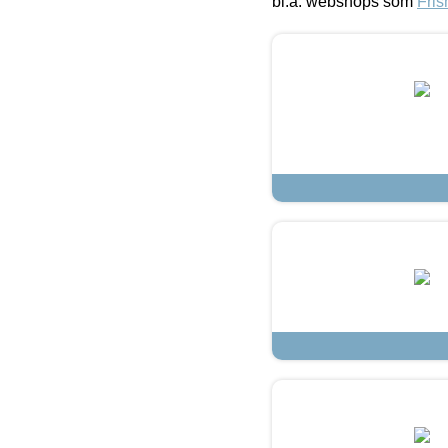
bl.a. webshops som
Fris