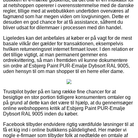
at netshoppen opererer i overensstemmelse med de danske
regler, tillige med at webbutikken undertiden overværes af
fagmænd som har megen viden om lovgivningen. Dette er
desuden en god chance for at få assistance, såfremt du
bliver udsat for dilemmaer i processen med din handel.
Ligeledes kan det anbefales at køber er på vagt for de mest
basale vilkår der gælder for transaktionen, eksempelvis
hvilken returneringsret internet firmaet lover. I den relation er
det tillige vigtigt, at man permanent gemmer ens
ordrekvittering, så man i fremtiden vil kunne dokumentere
sin ordre af Esbjerg Paint PUR-Emalje Dybsort RAL 9005,
uden hensyn til om man shopper til en herre eller dame.
Trustpilot byder på en lang række fine chancer for at
besigtige en stor portion tidligere konsumenters omtaler og
på grund af dette kan det være til hjælp, at du gennemsøger
online webshoppens kritik af Esbjerg Paint PUR-Emalje
Dybsort RAL 9005 inden du køber.
Facebook tilbyder endvidere rigtig værdifulde løsninger til at
få et kig ind i online butikkens pålidelighed. Her møder vi
nogle e-firmaer som tilbyder folk at nedfælde en omtale af