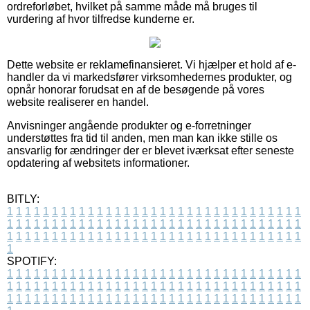
ordreforløbet, hvilket på samme måde må bruges til
vurdering af hvor tilfredse kunderne er.
Dette website er reklamefinansieret. Vi hjælper et hold af e-
handler da vi markedsfører virksomhedernes produkter, og
opnår honorar forudsat en af de besøgende på vores
website realiserer en handel.
Anvisninger angående produkter og e-forretninger
understøttes fra tid til anden, men man kan ikke stille os
ansvarlig for ændringer der er blevet iværksat efter seneste
opdatering af websitets informationer.
BITLY:
1
1
1
1
1
1
1
1
1
1
1
1
1
1
1
1
1
1
1
1
1
1
1
1
1
1
1
1
1
1
1
1
1
1
1
1
1
1
1
1
1
1
1
1
1
1
1
1
1
1
1
1
1
1
1
1
1
1
1
1
1
1
1
1
1
1
1
1
1
1
1
1
1
1
1
1
1
1
1
1
1
1
1
1
1
1
1
1
1
1
1
1
1
1
1
1
1
1
1
1
SPOTIFY:
1
1
1
1
1
1
1
1
1
1
1
1
1
1
1
1
1
1
1
1
1
1
1
1
1
1
1
1
1
1
1
1
1
1
1
1
1
1
1
1
1
1
1
1
1
1
1
1
1
1
1
1
1
1
1
1
1
1
1
1
1
1
1
1
1
1
1
1
1
1
1
1
1
1
1
1
1
1
1
1
1
1
1
1
1
1
1
1
1
1
1
1
1
1
1
1
1
1
1