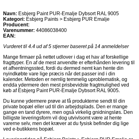
Navn:
Esbjerg Paint PUR-Emalje Dybsort RAL 9005
Kategori:
Esbjerg Paints > Esbjerg PUR Emalje
Producent:
Varenummer:
44086038400
EAN:
Vurderet til
4.4
ud af 5 stjerner baseret på
14
anmeldelser
Mange firmaer på nettet udlover i dag et hav af forskellige
fragttyper. En af de mest anvendte er efterhånden levering til
et afhentningssted, fordi du dermed nemt kan hente din
nyindkøbte vare lige præcis når det passer ind i din
kalender. Metoden er nemlig temmelig uproblematisk, og
endda ydermere den mest prisbevidste fragtmulighed ved
køb af Esbjerg Paint PUR-Emalje Dybsort RAL 9005.
Du kunne ydermere prøve at få produkterne sendt til din
private bopæl eller ud til din arbejdsplads. Den er mange
gange en tand dyrere, men også virkelig gnidningsløs. Den
billigste leveringsform vil dog utvivlsomt være at hente
varerne selv, men det kræver at du fysisk befinder dig lige
ved e-butikkens bopæl.