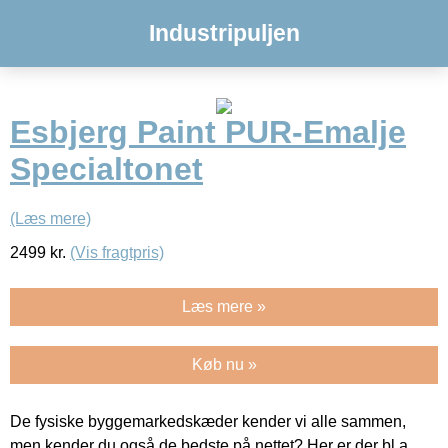
Industripuljen
Esbjerg Paint PUR-Emalje
Specialtonet
(Læs mere)
2499
kr.
(Vis fragtpris)
Læs mere »
Køb nu »
De fysiske byggemarkedskæder kender vi alle sammen,
men kender du også de bedste på nettet? Her er der bl.a.