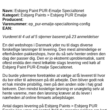
Navn:
Esbjerg Paint PUR-Emalje Specialtonet
Kategori:
Esbjerg Paints > Esbjerg PUR Emalje
Producent:
Varenummer:
ep_pur-emalje-specialtoning-config
EAN:
Vurderet til
4
ud af 5 stjerner baseret på
23
anmeldelser
En del webshops i Danmark yder nu til dags diverse
forskellige løsninger til levering. Den mest almindelige er
efterhånden pakkeshops, hvor du så selv henter ordren den
dag der passer dig. Den er jo ekstremt uproblematisk, samt
oftest endda den mest letkøbte slags levering ved køb af
Esbjerg Paint PUR-Emalje Specialtonet.
Du burde ydermere foretrække at vælge at få leveret til hvor
du bor eller til adressen på dit arbejde. Den bliver godt nok
et hak mindre prisbillig, men på den anden side i høj grad
bekvem. Den mindst kostelige løsning er unægtelig selv at
hente varerne, men den løsning kræver at du lever i
nærheden af online firmaets arbejdslager.
Antal dages levering på Esbjerg Paints > Esbjerg PUR