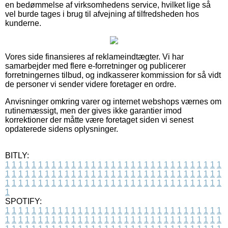
en bedømmelse af virksomhedens service, hvilket lige så
vel burde tages i brug til afvejning af tilfredsheden hos
kunderne.
Vores side finansieres af reklameindtægter. Vi har
samarbejder med flere e-forretninger og publicerer
forretningernes tilbud, og indkasserer kommission for så vidt
de personer vi sender videre foretager en ordre.
Anvisninger omkring varer og internet webshops værnes om
rutinemæssigt, men der gives ikke garantier imod
korrektioner der måtte være foretaget siden vi senest
opdaterede sidens oplysninger.
BITLY:
1
1
1
1
1
1
1
1
1
1
1
1
1
1
1
1
1
1
1
1
1
1
1
1
1
1
1
1
1
1
1
1
1
1
1
1
1
1
1
1
1
1
1
1
1
1
1
1
1
1
1
1
1
1
1
1
1
1
1
1
1
1
1
1
1
1
1
1
1
1
1
1
1
1
1
1
1
1
1
1
1
1
1
1
1
1
1
1
1
1
1
1
1
1
1
1
1
1
1
1
SPOTIFY:
1
1
1
1
1
1
1
1
1
1
1
1
1
1
1
1
1
1
1
1
1
1
1
1
1
1
1
1
1
1
1
1
1
1
1
1
1
1
1
1
1
1
1
1
1
1
1
1
1
1
1
1
1
1
1
1
1
1
1
1
1
1
1
1
1
1