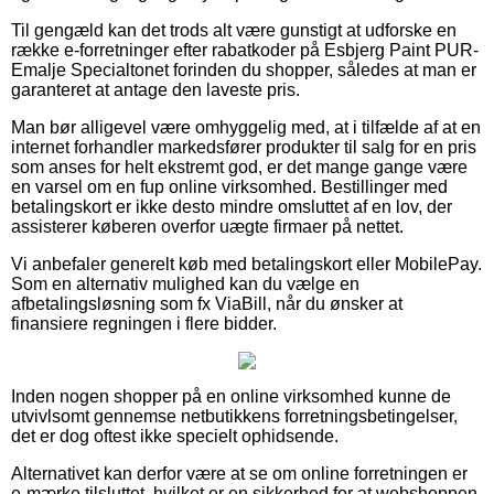
Til gengæld kan det trods alt være gunstigt at udforske en
række e-forretninger efter rabatkoder på Esbjerg Paint PUR-
Emalje Specialtonet forinden du shopper, således at man er
garanteret at antage den laveste pris.
Man bør alligevel være omhyggelig med, at i tilfælde af at en
internet forhandler markedsfører produkter til salg for en pris
som anses for helt ekstremt god, er det mange gange være
en varsel om en fup online virksomhed. Bestillinger med
betalingskort er ikke desto mindre omsluttet af en lov, der
assisterer køberen overfor uægte firmaer på nettet.
Vi anbefaler generelt køb med betalingskort eller MobilePay.
Som en alternativ mulighed kan du vælge en
afbetalingsløsning som fx ViaBill, når du ønsker at
finansiere regningen i flere bidder.
Inden nogen shopper på en online virksomhed kunne de
utvivlsomt gennemse netbutikkens forretningsbetingelser,
det er dog oftest ikke specielt ophidsende.
Alternativet kan derfor være at se om online forretningen er
e-mærke tilsluttet, hvilket er en sikkerhed for at webshoppen