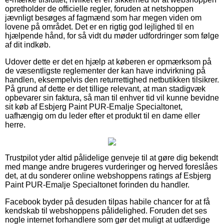
opretholder de officielle regler, foruden at netshoppen
jævnligt besøges af fagmænd som har megen viden om
lovene på området. Det er en rigtig god lejlighed til en
hjælpende hånd, for så vidt du møder udfordringer som følge
af dit indkøb.
Udover dette er det en hjælp at køberen er opmærksom på
de væsentligste reglementer der kan have indvirkning på
handlen, eksempelvis den returrettighed netbutikken tilsikrer.
På grund af dette er det tillige relevant, at man stadigvæk
opbevarer sin faktura, så man til enhver tid vil kunne bevidne
sit køb af Esbjerg Paint PUR-Emalje Specialtonet,
uafhængig om du leder efter et produkt til en dame eller
herre.
Trustpilot yder altid pålidelige genveje til at gøre dig bekendt
med mange andre brugeres vurderinger og herved foreslåes
det, at du sonderer online webshoppens ratings af Esbjerg
Paint PUR-Emalje Specialtonet forinden du handler.
Facebook byder på desuden tilpas habile chancer for at få
kendskab til webshoppens pålidelighed. Foruden det ses
nogle internet forhandlere som gør det muligt at udfærdige