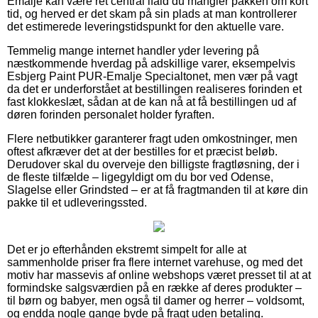
Emalje kan være ret central ifald du mangler pakken om kort
tid, og herved er det skam på sin plads at man kontrollerer
det estimerede leveringstidspunkt for den aktuelle vare.
Temmelig mange internet handler yder levering på
næstkommende hverdag på adskillige varer, eksempelvis
Esbjerg Paint PUR-Emalje Specialtonet, men vær på vagt
da det er underforstået at bestillingen realiseres forinden et
fast klokkeslæt, sådan at de kan nå at få bestillingen ud af
døren forinden personalet holder fyraften.
Flere netbutikker garanterer fragt uden omkostninger, men
oftest afkræver det at der bestilles for et præcist beløb.
Derudover skal du overveje den billigste fragtløsning, der i
de fleste tilfælde – ligegyldigt om du bor ved Odense,
Slagelse eller Grindsted – er at få fragtmanden til at køre din
pakke til et udleveringssted.
Det er jo efterhånden ekstremt simpelt for alle at
sammenholde priser fra flere internet varehuse, og med det
motiv har massevis af online webshops været presset til at at
formindske salgsværdien på en række af deres produkter –
til børn og babyer, men også til damer og herrer – voldsomt,
og endda nogle gange byde på fragt uden betaling.