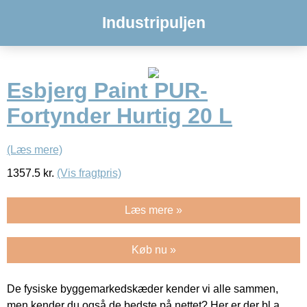
Industripuljen
Esbjerg Paint PUR-
Fortynder Hurtig 20 L
(Læs mere)
1357.5
kr.
(Vis fragtpris)
Læs mere »
Køb nu »
De fysiske byggemarkedskæder kender vi alle sammen,
men kender du også de bedste på nettet? Her er der bl.a.