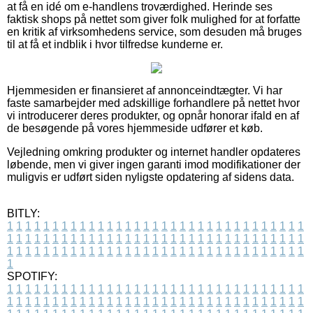
at få en idé om e-handlens troværdighed. Herinde ses
faktisk shops på nettet som giver folk mulighed for at forfatte
en kritik af virksomhedens service, som desuden må bruges
til at få et indblik i hvor tilfredse kunderne er.
Hjemmesiden er finansieret af annonceindtægter. Vi har
faste samarbejder med adskillige forhandlere på nettet hvor
vi introducerer deres produkter, og opnår honorar ifald en af
de besøgende på vores hjemmeside udfører et køb.
Vejledning omkring produkter og internet handler opdateres
løbende, men vi giver ingen garanti imod modifikationer der
muligvis er udført siden nyligste opdatering af sidens data.
BITLY:
1
1
1
1
1
1
1
1
1
1
1
1
1
1
1
1
1
1
1
1
1
1
1
1
1
1
1
1
1
1
1
1
1
1
1
1
1
1
1
1
1
1
1
1
1
1
1
1
1
1
1
1
1
1
1
1
1
1
1
1
1
1
1
1
1
1
1
1
1
1
1
1
1
1
1
1
1
1
1
1
1
1
1
1
1
1
1
1
1
1
1
1
1
1
1
1
1
1
1
1
SPOTIFY:
1
1
1
1
1
1
1
1
1
1
1
1
1
1
1
1
1
1
1
1
1
1
1
1
1
1
1
1
1
1
1
1
1
1
1
1
1
1
1
1
1
1
1
1
1
1
1
1
1
1
1
1
1
1
1
1
1
1
1
1
1
1
1
1
1
1