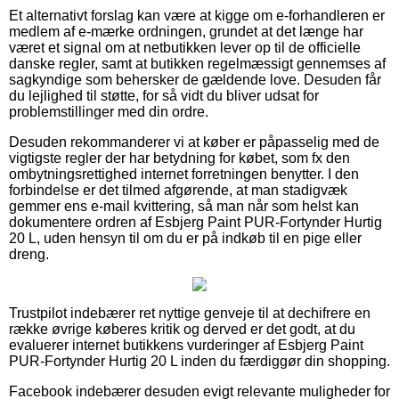
Et alternativt forslag kan være at kigge om e-forhandleren er
medlem af e-mærke ordningen, grundet at det længe har
været et signal om at netbutikken lever op til de officielle
danske regler, samt at butikken regelmæssigt gennemses af
sagkyndige som behersker de gældende love. Desuden får
du lejlighed til støtte, for så vidt du bliver udsat for
problemstillinger med din ordre.
Desuden rekommanderer vi at køber er påpasselig med de
vigtigste regler der har betydning for købet, som fx den
ombytningsrettighed internet forretningen benytter. I den
forbindelse er det tilmed afgørende, at man stadigvæk
gemmer ens e-mail kvittering, så man når som helst kan
dokumentere ordren af Esbjerg Paint PUR-Fortynder Hurtig
20 L, uden hensyn til om du er på indkøb til en pige eller
dreng.
Trustpilot indebærer ret nyttige genveje til at dechifrere en
række øvrige køberes kritik og derved er det godt, at du
evaluerer internet butikkens vurderinger af Esbjerg Paint
PUR-Fortynder Hurtig 20 L inden du færdiggør din shopping.
Facebook indebærer desuden evigt relevante muligheder for