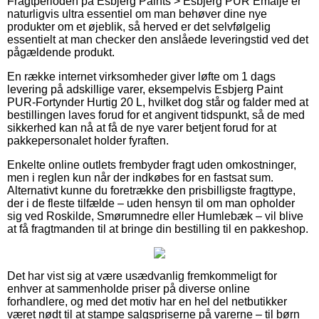
Fragtperioden på Esbjerg Paints > Esbjerg PUR Emalje er
naturligvis ultra essentiel om man behøver dine nye
produkter om et øjeblik, så herved er det selvfølgelig
essentielt at man checker den anslåede leveringstid ved det
pågældende produkt.
En række internet virksomheder giver løfte om 1 dags
levering på adskillige varer, eksempelvis Esbjerg Paint
PUR-Fortynder Hurtig 20 L, hvilket dog står og falder med at
bestillingen laves forud for et angivent tidspunkt, så de med
sikkerhed kan nå at få de nye varer betjent forud for at
pakkepersonalet holder fyraften.
Enkelte online outlets frembyder fragt uden omkostninger,
men i reglen kun når der indkøbes for en fastsat sum.
Alternativt kunne du foretrække den prisbilligste fragttype,
der i de fleste tilfælde – uden hensyn til om man opholder
sig ved Roskilde, Smørumnedre eller Humlebæk – vil blive
at få fragtmanden til at bringe din bestilling til en pakkeshop.
Det har vist sig at være usædvanlig fremkommeligt for
enhver at sammenholde priser på diverse online
forhandlere, og med det motiv har en hel del netbutikker
været nødt til at stampe salgspriserne på varerne – til børn