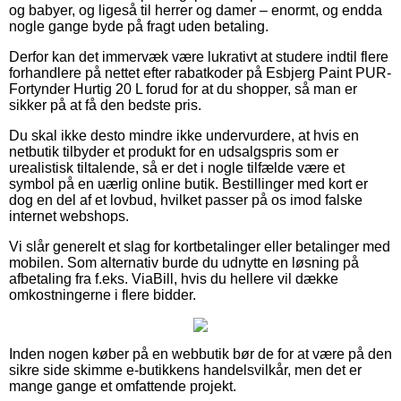
og babyer, og ligeså til herrer og damer – enormt, og endda
nogle gange byde på fragt uden betaling.
Derfor kan det immervæk være lukrativt at studere indtil flere
forhandlere på nettet efter rabatkoder på Esbjerg Paint PUR-
Fortynder Hurtig 20 L forud for at du shopper, så man er
sikker på at få den bedste pris.
Du skal ikke desto mindre ikke undervurdere, at hvis en
netbutik tilbyder et produkt for en udsalgspris som er
urealistisk tiltalende, så er det i nogle tilfælde være et
symbol på en uærlig online butik. Bestillinger med kort er
dog en del af et lovbud, hvilket passer på os imod falske
internet webshops.
Vi slår generelt et slag for kortbetalinger eller betalinger med
mobilen. Som alternativ burde du udnytte en løsning på
afbetaling fra f.eks. ViaBill, hvis du hellere vil dække
omkostningerne i flere bidder.
Inden nogen køber på en webbutik bør de for at være på den
sikre side skimme e-butikkens handelsvilkår, men det er
mange gange et omfattende projekt.