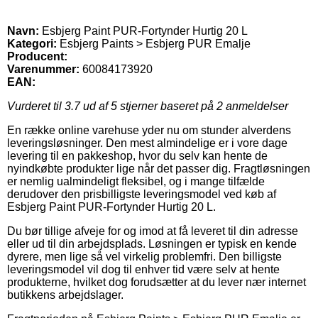
Navn:
Esbjerg Paint PUR-Fortynder Hurtig 20 L
Kategori:
Esbjerg Paints > Esbjerg PUR Emalje
Producent:
Varenummer:
60084173920
EAN:
Vurderet til
3.7
ud af 5 stjerner baseret på
2
anmeldelser
En række online varehuse yder nu om stunder alverdens
leveringsløsninger. Den mest almindelige er i vore dage
levering til en pakkeshop, hvor du selv kan hente de
nyindkøbte produkter lige når det passer dig. Fragtløsningen
er nemlig ualmindeligt fleksibel, og i mange tilfælde
derudover den prisbilligste leveringsmodel ved køb af
Esbjerg Paint PUR-Fortynder Hurtig 20 L.
Du bør tillige afveje for og imod at få leveret til din adresse
eller ud til din arbejdsplads. Løsningen er typisk en kende
dyrere, men lige så vel virkelig problemfri. Den billigste
leveringsmodel vil dog til enhver tid være selv at hente
produkterne, hvilket dog forudsætter at du lever nær internet
butikkens arbejdslager.