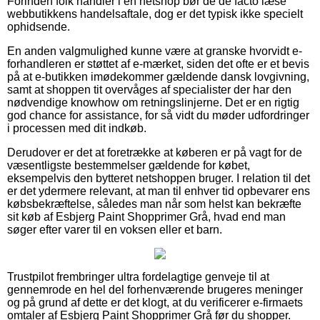
Forinden folk handler i en netshop bør de de facto læse
webbutikkens handelsaftale, dog er det typisk ikke specielt
ophidsende.
En anden valgmulighed kunne være at granske hvorvidt e-
forhandleren er støttet af e-mærket, siden det ofte er et bevis
på at e-butikken imødekommer gældende dansk lovgivning,
samt at shoppen tit overvåges af specialister der har den
nødvendige knowhow om retningslinjerne. Det er en rigtig
god chance for assistance, for så vidt du møder udfordringer
i processen med dit indkøb.
Derudover er det at foretrække at køberen er på vagt for de
væsentligste bestemmelser gældende for købet,
eksempelvis den bytteret netshoppen bruger. I relation til det
er det ydermere relevant, at man til enhver tid opbevarer ens
købsbekræftelse, således man når som helst kan bekræfte
sit køb af Esbjerg Paint Shopprimer Grå, hvad end man
søger efter varer til en voksen eller et barn.
Trustpilot frembringer ultra fordelagtige genveje til at
gennemrode en hel del forhenværende brugeres meninger
og på grund af dette er det klogt, at du verificerer e-firmaets
omtaler af Esbjerg Paint Shopprimer Grå før du shopper.