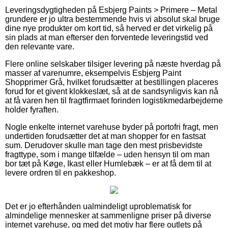
Leveringsdygtigheden på Esbjerg Paints > Primere – Metal
grundere er jo ultra bestemmende hvis vi absolut skal bruge
dine nye produkter om kort tid, så herved er det virkelig på
sin plads at man efterser den forventede leveringstid ved
den relevante vare.
Flere online selskaber tilsiger levering på næste hverdag på
masser af varenumre, eksempelvis Esbjerg Paint
Shopprimer Grå, hvilket forudsætter at bestillingen placeres
forud for et givent klokkeslæt, så at de sandsynligvis kan nå
at få varen hen til fragtfirmaet forinden logistikmedarbejderne
holder fyraften.
Nogle enkelte internet varehuse byder på portofri fragt, men
undertiden forudsætter det at man shopper for en fastsat
sum. Derudover skulle man tage den mest prisbevidste
fragttype, som i mange tilfælde – uden hensyn til om man
bor tæt på Køge, Ikast eller Humlebæk – er at få dem til at
levere ordren til en pakkeshop.
Det er jo efterhånden ualmindeligt uproblematisk for
almindelige mennesker at sammenligne priser på diverse
internet varehuse, og med det motiv har flere outlets på