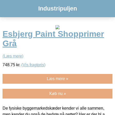
Industripuljen
Esbjerg Paint Shopprimer
Grå
(Læs mere)
748.75
kr.
(Vis fragtpris)
Læs mere »
Køb nu »
De fysiske byggemarkedskæder kender vi alle sammen,
men kender du også de bedste på nettet? Her er der bl.a.