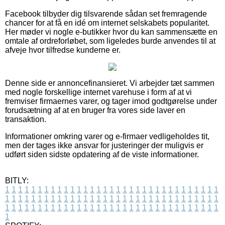
Facebook tilbyder dig tilsvarende sådan set fremragende
chancer for at få en idé om internet selskabets popularitet.
Her møder vi nogle e-butikker hvor du kan sammensætte en
omtale af ordreforløbet, som ligeledes burde anvendes til at
afveje hvor tilfredse kunderne er.
Denne side er annoncefinansieret. Vi arbejder tæt sammen
med nogle forskellige internet varehuse i form af at vi
fremviser firmaernes varer, og tager imod godtgørelse under
forudsætning af at en bruger fra vores side laver en
transaktion.
Informationer omkring varer og e-firmaer vedligeholdes tit,
men der tages ikke ansvar for justeringer der muligvis er
udført siden sidste opdatering af de viste informationer.
BITLY:
1
1
1
1
1
1
1
1
1
1
1
1
1
1
1
1
1
1
1
1
1
1
1
1
1
1
1
1
1
1
1
1
1
1
1
1
1
1
1
1
1
1
1
1
1
1
1
1
1
1
1
1
1
1
1
1
1
1
1
1
1
1
1
1
1
1
1
1
1
1
1
1
1
1
1
1
1
1
1
1
1
1
1
1
1
1
1
1
1
1
1
1
1
1
1
1
1
1
1
1