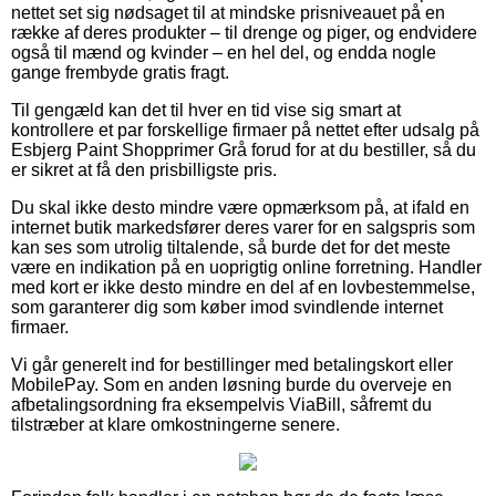
nettet set sig nødsaget til at mindske prisniveauet på en
række af deres produkter – til drenge og piger, og endvidere
også til mænd og kvinder – en hel del, og endda nogle
gange frembyde gratis fragt.
Til gengæld kan det til hver en tid vise sig smart at
kontrollere et par forskellige firmaer på nettet efter udsalg på
Esbjerg Paint Shopprimer Grå forud for at du bestiller, så du
er sikret at få den prisbilligste pris.
Du skal ikke desto mindre være opmærksom på, at ifald en
internet butik markedsfører deres varer for en salgspris som
kan ses som utrolig tiltalende, så burde det for det meste
være en indikation på en uoprigtig online forretning. Handler
med kort er ikke desto mindre en del af en lovbestemmelse,
som garanterer dig som køber imod svindlende internet
firmaer.
Vi går generelt ind for bestillinger med betalingskort eller
MobilePay. Som en anden løsning burde du overveje en
afbetalingsordning fra eksempelvis ViaBill, såfremt du
tilstræber at klare omkostningerne senere.