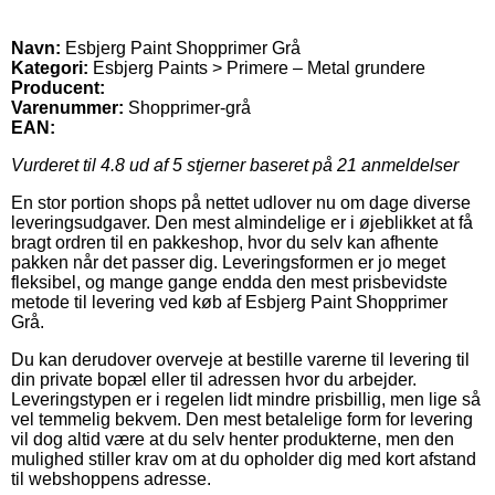
Navn:
Esbjerg Paint Shopprimer Grå
Kategori:
Esbjerg Paints > Primere – Metal grundere
Producent:
Varenummer:
Shopprimer-grå
EAN:
Vurderet til
4.8
ud af 5 stjerner baseret på
21
anmeldelser
En stor portion shops på nettet udlover nu om dage diverse
leveringsudgaver. Den mest almindelige er i øjeblikket at få
bragt ordren til en pakkeshop, hvor du selv kan afhente
pakken når det passer dig. Leveringsformen er jo meget
fleksibel, og mange gange endda den mest prisbevidste
metode til levering ved køb af Esbjerg Paint Shopprimer
Grå.
Du kan derudover overveje at bestille varerne til levering til
din private bopæl eller til adressen hvor du arbejder.
Leveringstypen er i regelen lidt mindre prisbillig, men lige så
vel temmelig bekvem. Den mest betalelige form for levering
vil dog altid være at du selv henter produkterne, men den
mulighed stiller krav om at du opholder dig med kort afstand
til webshoppens adresse.