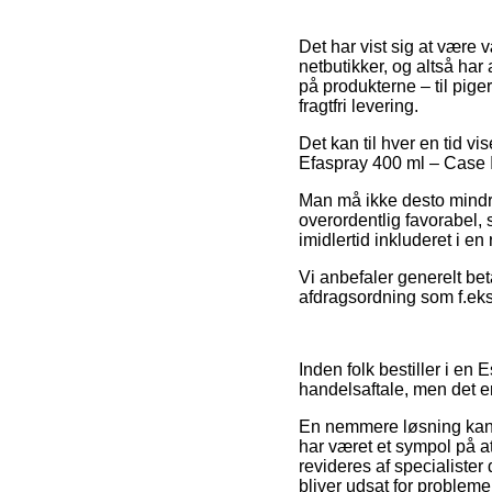
Det har vist sig at være 
netbutikker, og altså har
på produkterne – til pig
fragtfri levering.
Det kan til hver en tid v
Efaspray 400 ml – Case I
Man må ikke desto mindre 
overordentlig favorabel, 
imidlertid inkluderet i e
Vi anbefaler generelt be
afdragsordning som f.eks.
Inden folk bestiller i e
handelsaftale, men det 
En nemmere løsning kan d
har været et sympol på at
revideres af specialister
bliver udsat for probleme