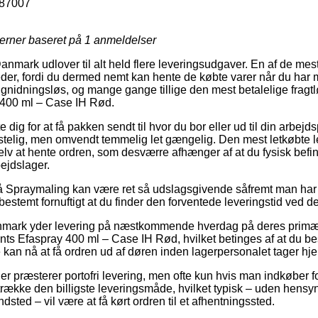
87007
jerner baseret på
1
anmeldelser
Danmark udlover til alt held flere leveringsudgaver. En af de mes
eder, fordi du dermed nemt kan hente de købte varer når du har m
g gnidningsløs, og mange gange tillige den mest betalelige fragt
 400 ml – Case IH Rød.
 dig for at få pakken sendt til hvor du bor eller ud til din arbej
kostelig, men omvendt temmelig let gængelig. Den mest letkøbte
lv at hente ordren, som desværre afhænger af at du fysisk befi
bejdslager.
 Spraymaling kan være ret så udslagsgivende såfremt man har b
 bestemt fornuftigt at du finder den forventede leveringstid ved d
Danmark yder levering på næstkommende hverdag på deres primæ
s Efaspray 400 ml – Case IH Rød, hvilket betinges af at du besti
e kan nå at få ordren ud af døren inden lagerpersonalet tager hj
r præsterer portofri levering, men ofte kun hvis man indkøber fo
etrække den billigste leveringsmåde, hvilket typisk – uden hensy
dsted – vil være at få kørt ordren til et afhentningssted.