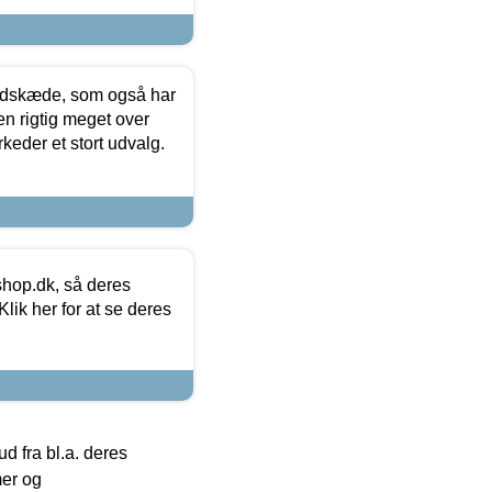
edskæde, som også har
en rigtig meget over
keder et stort udvalg.
hop.dk, så deres
lik her for at se deres
 fra bl.a. deres
mer og