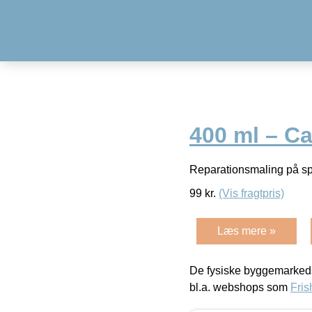
400 ml – C
Reparationsmaling på s
99
kr.
(Vis fragtpris)
Læs mere »
De fysiske byggemarkeds
bl.a. webshops som
Fris