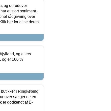
ia, og derudover
ar et stort sortiment
onel rådgivning over
ik her for at se deres
tjylland, og ellers
4, og er 100 %
butikker i Ringkøbing,
rudover sælger de en
k er godkendt af E-