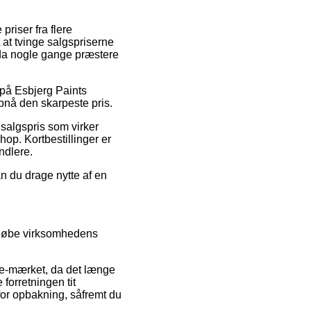
priser fra flere
 at tvinge salgspriserne
dda nogle gange præstere
g på Esbjerg Paints
pnå den skarpeste pris.
 salgspris som virker
op. Kortbestillinger er
ndlere.
n du drage nytte af en
emløbe virksomhedens
 e-mærket, da det længe
 forretningen tit
 for opbakning, såfremt du