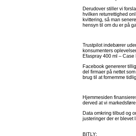
Derudover stiller vi forsl
hvilken returrettighed onl
kvittering, så man sener
hensyn til om du er på ga
Trustpilot indebærer ude
konsumenters oplevelser o
Efaspray 400 ml – Case 
Facebook genererer tillige
del firmaer på nettet so
brug til at fornemme tidl
Hjemmesiden finansieres
derved at vi markedsføre
Data omkring tilbud og o
justeringer der er blevet 
BITLY: