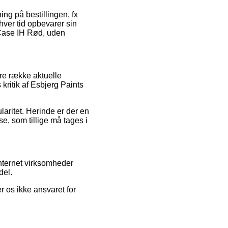
ing på bestillingen, fx
nhver tid opbevarer sin
 Case IH Rød, uden
re række aktuelle
kritik af Esbjerg Paints
ularitet. Herinde er der en
e, som tillige må tages i
nternet virksomheder
del.
 os ikke ansvaret for