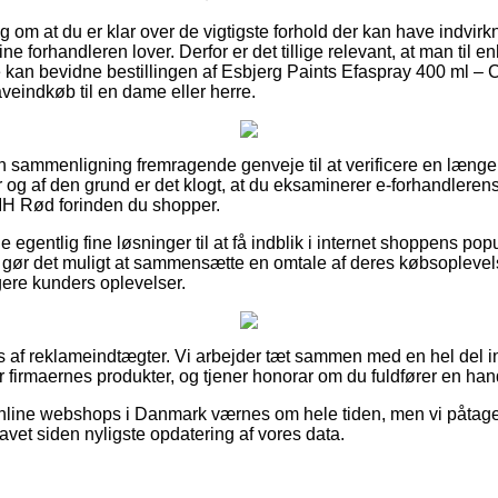
ag om at du er klar over de vigtigste forhold der kan have indvirkn
ine forhandleren lover. Derfor er det tillige relevant, at man til e
e kan bevidne bestillingen af Esbjerg Paints Efaspray 400 ml –
veindkøb til en dame eller herre.
n sammenligning fremragende genveje til at verificere en længe
g af den grund er det klogt, at du eksaminerer e-forhandlerens 
IH Rød forinden du shopper.
 egentlig fine løsninger til at få indblik i internet shoppens pop
m gør det muligt at sammensætte en omtale af deres købsoplevels
igere kunders oplevelser.
 af reklameindtægter. Vi arbejder tæt sammen med en hel del i
r firmaernes produkter, og tjener honorar om du fuldfører en han
nline webshops i Danmark værnes om hele tiden, men vi påtager
lavet siden nyligste opdatering af vores data.