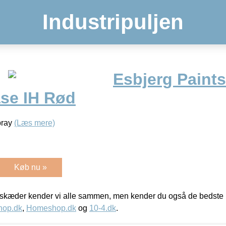
Industripuljen
Esbjerg Paint
ase IH Rød
pray
(Læs mere)
Køb nu »
kæder kender vi alle sammen, men kender du også de bedste p
hop.dk
,
Homeshop.dk
og
10-4.dk
.