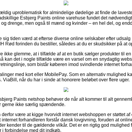
vældig uproblematisk for almindelige dødelige at finde de laveste 
 adskillige Esbjerg Paints online varehuse fundet det nødvendigt
er og drenge, men også til mænd og kvinder – en hel del, og en
ise sig tiden værd at efterse diverse online selskaber efter udsal
H Rød forinden du bestiller, således at du er skudsikker på at o
ikke glemme, at i tilfælde af at en butik sælger produkter til en
så kan det i nogle tilfælde være en varsel om en snydagtig websh
n retningslinje, som bistår køberen imod svindlende internet forha
talinger med kort eller MobilePay. Som en alternativ mulighed ka
 ViaBill, når du har i sinde at honorere beløbet over flere uger.
n Esbjerg Paints netshop behøver de når alt kommer til alt genn
er gerne ikke særlig spændende.
erfor være at kigge hvorvidt internet webshoppen er støttet af
 internet forhandleren forstår dansk lovgivning, foruden at online
 der kender til de gældende vilkår. Det er en rigtig god mulighed
r i forbindelse med dit indkøb.