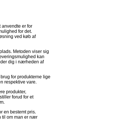
t anvendte er for
ulighed for det.
løsning ved køb af
dsplads. Metoden viser sig
 leveringsmulighed kan
nder dig i nærheden af
rug for produkterne lige
en respektive vare.
re produkter,
ller forud for et
em.
r en bestemt pris.
n til om man er nær