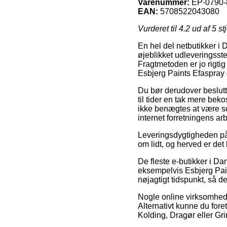
Varenummer:
EP-0790-
EAN:
5708522043080
Vurderet til
4.2
ud af 5 st
En hel del netbutikker i 
øjeblikket udleveringsst
Fragtmetoden er jo rigti
Esbjerg Paints Efaspray
Du bør derudover beslutte
til tider en tak mere be
ikke benægtes at være se
internet forretningens ar
Leveringsdygtigheden på
om lidt, og herved er det
De fleste e-butikker i 
eksempelvis Esbjerg Paint
nøjagtigt tidspunkt, så d
Nogle online virksomhede
Alternativt kunne du for
Kolding, Dragør eller Grin