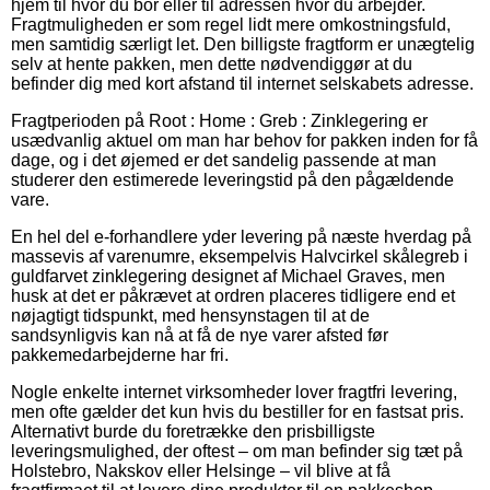
hjem til hvor du bor eller til adressen hvor du arbejder.
Fragtmuligheden er som regel lidt mere omkostningsfuld,
men samtidig særligt let. Den billigste fragtform er unægtelig
selv at hente pakken, men dette nødvendiggør at du
befinder dig med kort afstand til internet selskabets adresse.
Fragtperioden på Root : Home : Greb : Zinklegering er
usædvanlig aktuel om man har behov for pakken inden for få
dage, og i det øjemed er det sandelig passende at man
studerer den estimerede leveringstid på den pågældende
vare.
En hel del e-forhandlere yder levering på næste hverdag på
massevis af varenumre, eksempelvis Halvcirkel skålegreb i
guldfarvet zinklegering designet af Michael Graves, men
husk at det er påkrævet at ordren placeres tidligere end et
nøjagtigt tidspunkt, med hensynstagen til at de
sandsynligvis kan nå at få de nye varer afsted før
pakkemedarbejderne har fri.
Nogle enkelte internet virksomheder lover fragtfri levering,
men ofte gælder det kun hvis du bestiller for en fastsat pris.
Alternativt burde du foretrække den prisbilligste
leveringsmulighed, der oftest – om man befinder sig tæt på
Holstebro, Nakskov eller Helsinge – vil blive at få