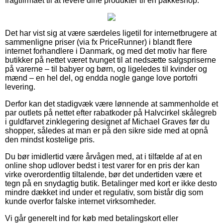
fragtfirmaet til at levere dine produkter til en pakkeshop.
Det har vist sig at være særdeles ligetil for internetbrugere at
sammenligne priser (via fx PriceRunner) i blandt flere
internet forhandlere i Danmark, og med det motiv har flere
butikker på nettet været tvunget til at nedsætte salgspriserne
på varerne – til babyer og børn, og ligeledes til kvinder og
mænd – en hel del, og endda nogle gange love portofri
levering.
Derfor kan det stadigvæk være lønnende at sammenholde et
par outlets på nettet efter rabatkoder på Halvcirkel skålegreb
i guldfarvet zinklegering designet af Michael Graves før du
shopper, således at man er på den sikre side med at opnå
den mindst kostelige pris.
Du bør imidlertid være årvågen med, at i tilfælde af at en
online shop udlover bedst i test varer for en pris der kan
virke overordentlig tiltalende, bør det undertiden være et
tegn på en snydagtig butik. Betalinger med kort er ikke desto
mindre dækket ind under et regulativ, som bistår dig som
kunde overfor falske internet virksomheder.
Vi går generelt ind for køb med betalingskort eller