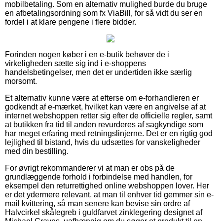
mobilbetaling. Som en alternativ mulighed burde du bruge
en afbetalingsordning som fx ViaBill, for så vidt du ser en
fordel i at klare pengene i flere bidder.
Forinden nogen køber i en e-butik behøver de i
virkeligheden sætte sig ind i e-shoppens
handelsbetingelser, men det er undertiden ikke særlig
morsomt.
Et alternativ kunne være at efterse om e-forhandleren er
godkendt af e-mærket, hvilket kan være en angivelse af at
internet webshoppen retter sig efter de officielle regler, samt
at butikken fra tid til anden revurderes af sagkyndige som
har meget erfaring med retningslinjerne. Det er en rigtig god
lejlighed til bistand, hvis du udsættes for vanskeligheder
med din bestilling.
For øvrigt rekommanderer vi at man er obs på de
grundlæggende forhold i forbindelse med handlen, for
eksempel den returrettighed online webshoppen lover. Her
er det ydermere relevant, at man til enhver tid gemmer sin e-
mail kvittering, så man senere kan bevise sin ordre af
Halvcirkel skålegreb i guldfarvet zinklegering designet af