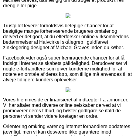
Michael Graves, uafhængig om du søger et produkt til en
dreng eller pige.
Trustpilot leverer forholdsvis belejlige chancer for at
besigtige mange forhenværende brugeres omtaler og
derved er det godt, at du efterforsker online virksomhedens
bedømmelser af Halvcirkel skålegreb i guldfarvet
zinklegering designet af Michael Graves inden du køber.
Facebook yder også super fremragende chancer for at få
indsigt i internet selskabets pålidelighed. Derudover ser vi
nogle e-forhandlere som giver kunderne mulighed for at
notere en omtale af deres køb, som tillige må anvendes til at
afveje tidligere kunders oplevelser.
Vores hjemmeside er finansieret af indtægter fra annoncer.
Vi har aftaler med diverse online selskaber derved at vi
promoverer deres tilbud, og høster godtgørelse ifald de
personer vi sender videre foretager en ordre.
Orientering omkring varer og internet forhandlere opdateres
jævnligt, men vi kan desværre ikke garantere imod