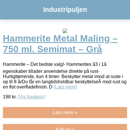
Industripuljen
Hammerite Metal Maling –
750 ml. Semimat – Grå
Hammerite – Det bedste valg!- Hammerites â3 i 1â
egenskaber tillader anvendelse direkte på rust-
Hurtigttørrende, kun 4 timer- Beskytter metal imod at ruste i
op til 8 årDu får en langtidsholdbar beskyttelseÂ mod rust og
en flot overfladefinish. D
(Læs mere)
198
kr.
(Vis fragtpris)
Læs mere »
Køb nu »