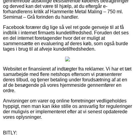
gennemrode adskillige eksisterende køberes betragtninger
og derved kan det være til hjælp, at du eftergår e-
forhandlerens kritik af Hammerite Metal Maling – 750 ml.
Semimat – Grå forinden du handler.
Facebook forærer dig lige så vel ret gode genveje til at få
indblik i internet firmaets kundetilfredshed. Foruden det ses
en del internet foretagender hvor det er muligt at
sammensætte en evaluering af deres køb, som også burde
tages i brug til at afveje kundetilfredsheden.
Websitet er finansieret af indtægter fra reklamer. Vi har et tæt
samarbejde med flere netshops eftersom vi præsenterer
deres tilbud, og tjener betaling under forudsætning af at en
af de besøgende på vores hjemmeside gennemfører en
ordre.
Anvisninger om varer og online forretninger vedligeholdes
hyppigt, men man kan ikke stille os ansvarlig for reguleringer
der muligvis er implementeret efter at vi senest opdaterede
vores oplysninger.
BITLY: