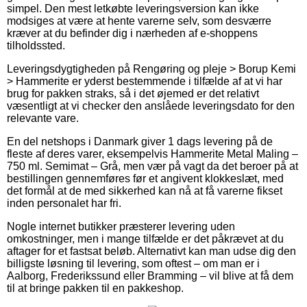
simpel. Den mest letkøbte leveringsversion kan ikke
modsiges at være at hente varerne selv, som desværre
kræver at du befinder dig i nærheden af e-shoppens
tilholdssted.
Leveringsdygtigheden på Rengøring og pleje > Borup Kemi
> Hammerite er yderst bestemmende i tilfælde af at vi har
brug for pakken straks, så i det øjemed er det relativt
væsentligt at vi checker den anslåede leveringsdato for den
relevante vare.
En del netshops i Danmark giver 1 dags levering på de
fleste af deres varer, eksempelvis Hammerite Metal Maling –
750 ml. Semimat – Grå, men vær på vagt da det beroer på at
bestillingen gennemføres før et angivent klokkeslæt, med
det formål at de med sikkerhed kan nå at få varerne fikset
inden personalet har fri.
Nogle internet butikker præsterer levering uden
omkostninger, men i mange tilfælde er det påkrævet at du
aftager for et fastsat beløb. Alternativt kan man udse dig den
billigste løsning til levering, som oftest – om man er i
Aalborg, Frederikssund eller Bramming – vil blive at få dem
til at bringe pakken til en pakkeshop.