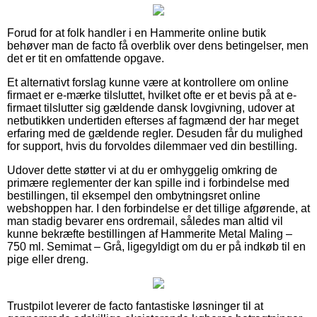
Forud for at folk handler i en Hammerite online butik
behøver man de facto få overblik over dens betingelser, men
det er tit en omfattende opgave.
Et alternativt forslag kunne være at kontrollere om online
firmaet er e-mærke tilsluttet, hvilket ofte er et bevis på at e-
firmaet tilslutter sig gældende dansk lovgivning, udover at
netbutikken undertiden efterses af fagmænd der har meget
erfaring med de gældende regler. Desuden får du mulighed
for support, hvis du forvoldes dilemmaer ved din bestilling.
Udover dette støtter vi at du er omhyggelig omkring de
primære reglementer der kan spille ind i forbindelse med
bestillingen, til eksempel den ombytningsret online
webshoppen har. I den forbindelse er det tillige afgørende, at
man stadig bevarer ens ordremail, således man altid vil
kunne bekræfte bestillingen af Hammerite Metal Maling –
750 ml. Semimat – Grå, ligegyldigt om du er på indkøb til en
pige eller dreng.
Trustpilot leverer de facto fantastiske løsninger til at