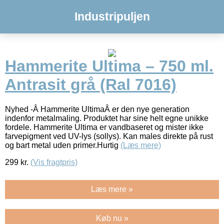
Industripuljen
Hammerite Ultima – 750 ml.
Antrasit grå (Ral 7016)
Nyhed -Â Hammerite UltimaÂ er den nye generation
indenfor metalmaling. Produktet har sine helt egne unikke
fordele. Hammerite Ultima er vandbaseret og mister ikke
farvepigment ved UV-lys (sollys). Kan males direkte på rust
og bart metal uden primer.Hurtig
(Læs mere)
299
kr.
(Vis fragtpris)
Læs mere »
Køb nu »