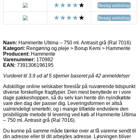
Besøg webshop
Besøg webshop
Navn:
Hammerite Ultima – 750 ml. Antrasit grå (Ral 7016)
Kategori:
Rengøring og pleje > Borup Kemi > Hammerite
Producent:
Hammerite
Varenummer:
170982
EAN:
7391306196195
Vurderet til
3.9
ud af 5 stjerner baseret på
42
anmeldelser
Adskillige online selskaber foreslår på nuværende tidspunkt
diverse forskellige fragttyper. Den mest benyttede er i vore
dage pakkeshoppen, så du selv kan hente din nyindkøbte
vare den dag der passer dig. Leveringsformen er altså
ualmindeligt smertefri, og i mange tilfælde endvidere den
prisbilligste metode til levering ved køb af Hammerite Ultima
– 750 ml. Antrasit grå (Ral 7016).
Du kunne på samme måde tænke over at få varerne sendt til
din adresse eller til dit arbejdes adresse. Løsningen bliver