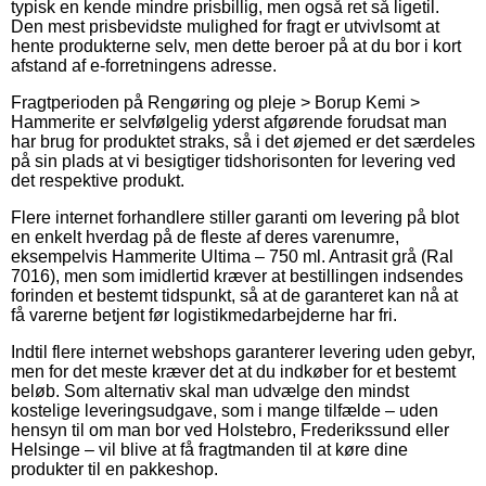
typisk en kende mindre prisbillig, men også ret så ligetil.
Den mest prisbevidste mulighed for fragt er utvivlsomt at
hente produkterne selv, men dette beroer på at du bor i kort
afstand af e-forretningens adresse.
Fragtperioden på Rengøring og pleje > Borup Kemi >
Hammerite er selvfølgelig yderst afgørende forudsat man
har brug for produktet straks, så i det øjemed er det særdeles
på sin plads at vi besigtiger tidshorisonten for levering ved
det respektive produkt.
Flere internet forhandlere stiller garanti om levering på blot
en enkelt hverdag på de fleste af deres varenumre,
eksempelvis Hammerite Ultima – 750 ml. Antrasit grå (Ral
7016), men som imidlertid kræver at bestillingen indsendes
forinden et bestemt tidspunkt, så at de garanteret kan nå at
få varerne betjent før logistikmedarbejderne har fri.
Indtil flere internet webshops garanterer levering uden gebyr,
men for det meste kræver det at du indkøber for et bestemt
beløb. Som alternativ skal man udvælge den mindst
kostelige leveringsudgave, som i mange tilfælde – uden
hensyn til om man bor ved Holstebro, Frederikssund eller
Helsinge – vil blive at få fragtmanden til at køre dine
produkter til en pakkeshop.