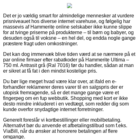
Det er jo vældig smart for almindelige mennesker at vurdere
prisniveauet hos diverse internet varehuse, og følgelig har
massevis af Hammerite online selskaber ikke kunne slippe
for at tvinge priserne på produkterne – til børn og babyer, og
desuden også til voksne – en hel del, og endda nogle gange
præstere fragt uden omkostninger.
Det kan dog immervæk blive tiden værd at se nærmere på et
par online firmaer efter rabatkoder på Hammerite Ultima –
750 ml. Antrasit grå (Ral 7016) før du handler, sådan at man
er sikret at få fat i den mindst kostelige pris.
Du bør lige meget hvad være klar over, at ifald en e-
forhandler reklamerer deres varer til en salgspris der er
utopisk fremragende, så er det mange gange være et
fingerpeg om en fup webbutik. Shopping med kort er ikke
desto mindre inkluderet i en vedtægt, som redder dig som
kunde overfor snydagtige internet forretninger.
Generelt foreslår vi kortbestillinger eller mobilbetaling.
Alternativt bør du anvende et afbetalingstilbud som f.eks.
ViaBill, når du ønsker at honorere betalingen af flere
omgange.