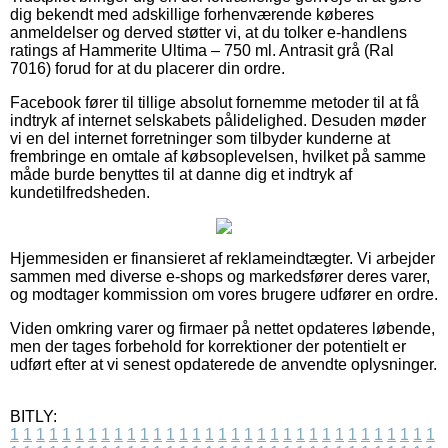
dig bekendt med adskillige forhenværende køberes
anmeldelser og derved støtter vi, at du tolker e-handlens
ratings af Hammerite Ultima – 750 ml. Antrasit grå (Ral
7016) forud for at du placerer din ordre.
Facebook fører til tillige absolut fornemme metoder til at få
indtryk af internet selskabets pålidelighed. Desuden møder
vi en del internet forretninger som tilbyder kunderne at
frembringe en omtale af købsoplevelsen, hvilket på samme
måde burde benyttes til at danne dig et indtryk af
kundetilfredsheden.
Hjemmesiden er finansieret af reklameindtægter. Vi arbejder
sammen med diverse e-shops og markedsfører deres varer,
og modtager kommission om vores brugere udfører en ordre.
Viden omkring varer og firmaer på nettet opdateres løbende,
men der tages forbehold for korrektioner der potentielt er
udført efter at vi senest opdaterede de anvendte oplysninger.
BITLY:
1
1
1
1
1
1
1
1
1
1
1
1
1
1
1
1
1
1
1
1
1
1
1
1
1
1
1
1
1
1
1
1
1