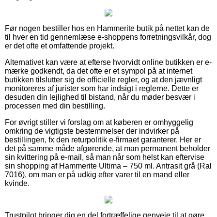
Før nogen bestiller hos en Hammerite butik på nettet kan de
til hver en tid gennemlæse e-shoppens forretningsvilkår, dog
er det ofte et omfattende projekt.
Alternativet kan være at efterse hvorvidt online butikken er e-
mærke godkendt, da det ofte er et sympol på at internet
butikken tilslutter sig de officielle regler, og at den jævnligt
monitoreres af jurister som har indsigt i reglerne. Dette er
desuden din lejlighed til bistand, når du møder besvær i
processen med din bestilling.
For øvrigt stiller vi forslag om at køberen er omhyggelig
omkring de vigtigste bestemmelser der indvirker på
bestillingen, fx den returpolitik e-firmaet garanterer. Her er
det på samme måde afgørende, at man permanent beholder
sin kvittering på e-mail, så man når som helst kan eftervise
sin shopping af Hammerite Ultima – 750 ml. Antrasit grå (Ral
7016), om man er på udkig efter varer til en mand eller
kvinde.
Trustpilot bringer dig en del fortræffelige genveje til at gøre