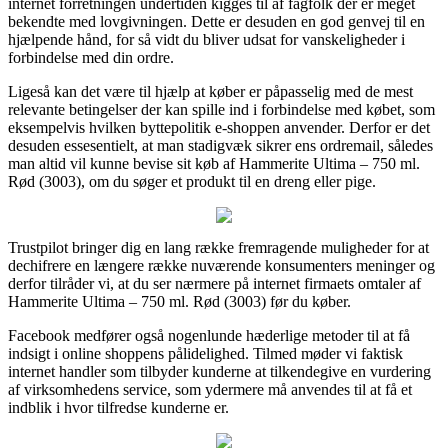
internet forretningen undertiden kigges til af fagfolk der er meget
bekendte med lovgivningen. Dette er desuden en god genvej til en
hjælpende hånd, for så vidt du bliver udsat for vanskeligheder i
forbindelse med din ordre.
Ligeså kan det være til hjælp at køber er påpasselig med de mest
relevante betingelser der kan spille ind i forbindelse med købet, som
eksempelvis hvilken byttepolitik e-shoppen anvender. Derfor er det
desuden essesentielt, at man stadigvæk sikrer ens ordremail, således
man altid vil kunne bevise sit køb af Hammerite Ultima – 750 ml.
Rød (3003), om du søger et produkt til en dreng eller pige.
Trustpilot bringer dig en lang række fremragende muligheder for at
dechifrere en længere række nuværende konsumenters meninger og
derfor tilråder vi, at du ser nærmere på internet firmaets omtaler af
Hammerite Ultima – 750 ml. Rød (3003) før du køber.
Facebook medfører også nogenlunde hæderlige metoder til at få
indsigt i online shoppens pålidelighed. Tilmed møder vi faktisk
internet handler som tilbyder kunderne at tilkendegive en vurdering
af virksomhedens service, som ydermere må anvendes til at få et
indblik i hvor tilfredse kunderne er.