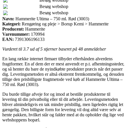
Besøg webshop
Besøg webshop
Besøg webshop
Navn:
Hammerite Ultima – 750 ml. Rød (3003)
Kategori:
Rengøring og pleje > Borup Kemi > Hammerite
Producent:
Hammerite
Varenummer:
170994
EAN:
7391306196133
Vurderet til
3.7
ud af 5 stjerner baseret på
48
anmeldelser
En lang række internet firmaer tilbyder efterhånden alverdens
fragtformer. En af dem der er mest anvendt er p.t. afhentningssteder,
og så henter du bare de nyindkøbte produkter præcis når det passer
dig. Leveringsmetoden er altså ekstremt fremkommelig, og desuden
tillige den prisbilligste fragtmetode ved køb af Hammerite Ultima –
750 ml. Rød (3003).
Du burde tillige afveje for og imod at bestille produkterne til
levering til din privatbolig eller til dit arbejde. Leveringsmetoden
bliver almindeligvis en tak mindre prisbillig, men ligeledes rigtig let
gængelig. Den billigste form for levering vil dog altid være selv at
hente pakken, hvilket står og falder med at du opholder dig lige ved
webshoppens bopæl.