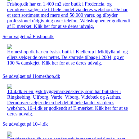
Frishop.dk har en 1.400 m2 stor butik i Fredericia, og
derudover sælger de til hele landet via deres webshop. De har
et stort sortiment med mere end 50.000 varer, og tilbyder
professionel rådgivning over telefon. Webshoppen er godkendt
af E-mærket. Klik her for at se deres udvalg.
Se udvalget på Frishop.dk
Homeshop.dk har en fysisk butik i Kjellerup i Midtjylland, og
ellers sælger de over nettet. De startede tilbage i 2004, og er
100 % danskejet. Klik her for at se deres udvalg.
Se udvalget på Homeshop.dk
10-4.dk er en jysk byggemarkedskæde, som har butikker i
Ringkøbing, Ulfborg, Varde, Viborg, Videbæk og Aarhus.
Derudover sælger de en hel del til hele landet via deres
webshop. 10-4.dk er godkendt af E-mærket. Klik her for at se
deres udvalg.
Se udvalget på 10-4.dk