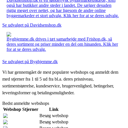
Davidsenshop.dk er en sønderjysk byggemarkedskæde, som
også har butikker andre steder i landet. De sælger desuden
rigtig meget over nettet, og har ligesom de andre online
byggemarkeder et stort udvalg. Klik her for at se deres udvalg.
Se udvalget på Davidsenshop.dk
Byghjemme.dk drives i tæt samarbejde med Frishop.dk, så
deres sortiment og priser minder en del om hinanden. Klik her
for at se deres udvalg.
Se udvalget på Byghjemme.dk
Vi har gennemgået de mest populære webshops og anmeldt dem
med stjerner fra 1 til 5 ud fra bl.a. deres prisniveau,
sortimentstørrelse, kundeservice, brugervenlighed, betingelser,
leveringsformer og betalingsmuligheder.
Bedst anmeldte webshops
Webshop
Stjerner
Link
Besøg webshop
Besøg webshop