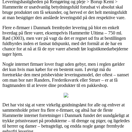
Leveringshastigheden på Rengøring og pleje > Borup Kemi >
Hammerite er usædvanlig betydningsfuld forudsat vi absolut skal
bruge produktet om få sekunder, og herved er det helt meningsfuldt
at man besigtiger den anslåede leveringstid på den respektive vare.
Flere e-firmaer i Danmark frembyder levering på blot en enkelt
hverdag på flere varer, eksempelvis Hammerite Ultima – 750 ml.
Rød (3003), men vær på vagt da det er regnet ud fra at bestillingen
fuldbyrdes inden et fastsat tidspunkt, med det formål at de har en
chance for at nå at få de nye varer afsendt før logistikmedarbejderne
tager hjem.
Nogle internet firmaer lover fragt uden gebyr, men i reglen gælder
det kun hvis man køber for en bestemt sum. I øvrigt må du
foretrække den mest prisbevidste leveringsmodel, der oftest – uanset
om man bor nær Randers, Frederiksværk eller Struer – er at få
fragtmanden til at levere dine produkter til en pakkeshop.
Det har vist sig at være virkelig gnidningsløst for alle og enhver at
sammenholde priser fra flere e-firmaer, og altså har de fleste
Hammerite internet forretninger i Danmark fundet det uundgåeligt at
trykke prisniveauet på produkterne – til drenge og piger, og ligeledes
til herrer og damer – betragteligt, og endda nogle gange frembyde
gebyrfri levering.