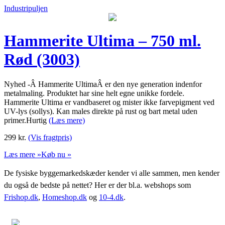
Industripuljen
Hammerite Ultima – 750 ml.
Rød (3003)
Nyhed -Â Hammerite UltimaÂ er den nye generation indenfor
metalmaling. Produktet har sine helt egne unikke fordele.
Hammerite Ultima er vandbaseret og mister ikke farvepigment ved
UV-lys (sollys). Kan males direkte på rust og bart metal uden
primer.Hurtig
(Læs mere)
299
kr.
(Vis fragtpris)
Læs mere »
Køb nu »
De fysiske byggemarkedskæder kender vi alle sammen, men kender
du også de bedste på nettet? Her er der bl.a. webshops som
Frishop.dk
,
Homeshop.dk
og
10-4.dk
.