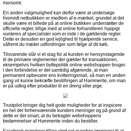
morsomt.
En anden valgmulighed kan derfor være at undersøge
hvorvidt netbutikken er medlem af e-mærket, grundet at det
skulle være et billede på at online butikken understøtter de
officielle regler, tillige med at online forhandleren hyppigt
vurderes af specialister som er inde i de gældende regler.
Dette er desuden en god lejlighed til hjælpende service,
såfremt du møder udfordringer som følge af dit køb.
Tilsvarende slår vi et slag for at kunden er hensynstagende
til de primære reglementer der gælder for transaktionen,
eksempelvis hvilken byttepolitik online webshoppen bruger.
I den forbindelse er det samtidig afgørende, at man
permanent opbevarer ens kvitteringsmail, så man en anden
gang vil kunne bekræfte bestillingen af Hammerite, om man
er på udkig efter produkter til en dreng eller pige.
Trustpilot bringer dig helt gode muligheder for at inspicere
en hel del forhenværende kunders meninger og på grund af
dette er det smart, at du betragter webshoppens
bedømmelser af Hammerite inden du bestiller.
Facebook præsterer tillige stort set gunstige løsninger til at