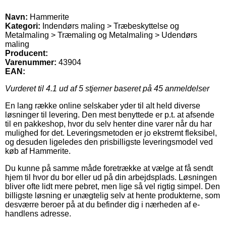
Navn:
Hammerite
Kategori:
Indendørs maling > Træbeskyttelse og
Metalmaling > Træmaling og Metalmaling > Udendørs
maling
Producent:
Varenummer:
43904
EAN:
Vurderet til
4.1
ud af 5 stjerner baseret på
45
anmeldelser
En lang række online selskaber yder til alt held diverse
løsninger til levering. Den mest benyttede er p.t. at afsende
til en pakkeshop, hvor du selv henter dine varer når du har
mulighed for det. Leveringsmetoden er jo ekstremt fleksibel,
og desuden ligeledes den prisbilligste leveringsmodel ved
køb af Hammerite.
Du kunne på samme måde foretrække at vælge at få sendt
hjem til hvor du bor eller ud på din arbejdsplads. Løsningen
bliver ofte lidt mere pebret, men lige så vel rigtig simpel. Den
billigste løsning er unægtelig selv at hente produkterne, som
desværre beroer på at du befinder dig i nærheden af e-
handlens adresse.