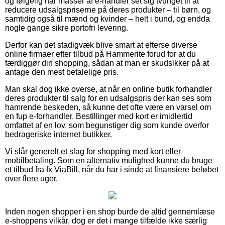
og følgelig har masser af e-handler set sig tvunget til at
reducere udsalgspriserne på deres produkter – til børn, og
samtidig også til mænd og kvinder – helt i bund, og endda
nogle gange sikre portofri levering.
Derfor kan det stadigvæk blive smart at efterse diverse
online firmaer efter tilbud på Hammerite forud for at du
færdiggør din shopping, sådan at man er skudsikker på at
antage den mest betalelige pris.
Man skal dog ikke overse, at når en online butik forhandler
deres produkter til salg for en udsalgspris der kan ses som
hamrende beskeden, så kunne det ofte være en varsel om
en fup e-forhandler. Bestillinger med kort er imidlertid
omfattet af en lov, som begunstiger dig som kunde overfor
bedrageriske internet butikker.
Vi slår generelt et slag for shopping med kort eller
mobilbetaling. Som en alternativ mulighed kunne du bruge
et tilbud fra fx ViaBill, når du har i sinde at finansiere beløbet
over flere uger.
Inden nogen shopper i en shop burde de altid gennemlæse
e-shoppens vilkår, dog er det i mange tilfælde ikke særlig