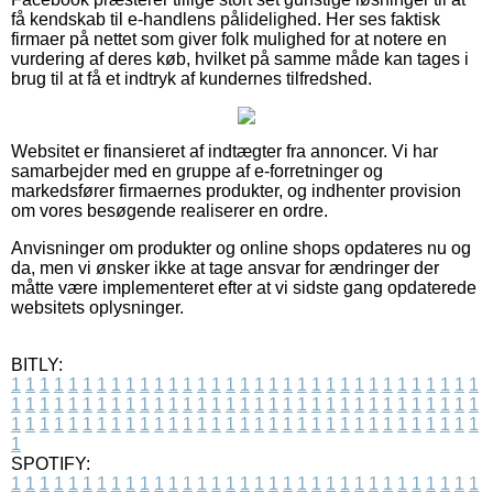
få kendskab til e-handlens pålidelighed. Her ses faktisk
firmaer på nettet som giver folk mulighed for at notere en
vurdering af deres køb, hvilket på samme måde kan tages i
brug til at få et indtryk af kundernes tilfredshed.
Websitet er finansieret af indtægter fra annoncer. Vi har
samarbejder med en gruppe af e-forretninger og
markedsfører firmaernes produkter, og indhenter provision
om vores besøgende realiserer en ordre.
Anvisninger om produkter og online shops opdateres nu og
da, men vi ønsker ikke at tage ansvar for ændringer der
måtte være implementeret efter at vi sidste gang opdaterede
websitets oplysninger.
BITLY:
1
1
1
1
1
1
1
1
1
1
1
1
1
1
1
1
1
1
1
1
1
1
1
1
1
1
1
1
1
1
1
1
1
1
1
1
1
1
1
1
1
1
1
1
1
1
1
1
1
1
1
1
1
1
1
1
1
1
1
1
1
1
1
1
1
1
1
1
1
1
1
1
1
1
1
1
1
1
1
1
1
1
1
1
1
1
1
1
1
1
1
1
1
1
1
1
1
1
1
1
SPOTIFY:
1
1
1
1
1
1
1
1
1
1
1
1
1
1
1
1
1
1
1
1
1
1
1
1
1
1
1
1
1
1
1
1
1