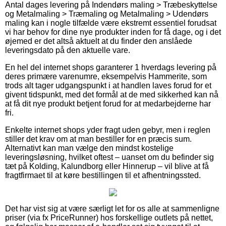
Antal dages levering på Indendørs maling > Træbeskyttelse
og Metalmaling > Træmaling og Metalmaling > Udendørs
maling kan i nogle tilfælde være ekstremt essentiel forudsat
vi har behov for dine nye produkter inden for få dage, og i det
øjemed er det altså aktuelt at du finder den anslåede
leveringsdato på den aktuelle vare.
En hel del internet shops garanterer 1 hverdags levering på
deres primære varenumre, eksempelvis Hammerite, som
trods alt tager udgangspunkt i at handlen laves forud for et
givent tidspunkt, med det formål at de med sikkerhed kan nå
at få dit nye produkt betjent forud for at medarbejderne har
fri.
Enkelte internet shops yder fragt uden gebyr, men i reglen
stiller det krav om at man bestiller for en præcis sum.
Alternativt kan man vælge den mindst kostelige
leveringsløsning, hvilket oftest – uanset om du befinder sig
tæt på Kolding, Kalundborg eller Hinnerup – vil blive at få
fragtfirmaet til at køre bestillingen til et afhentningssted.
Det har vist sig at være særligt let for os alle at sammenligne
priser (via fx PriceRunner) hos forskellige outlets på nettet,