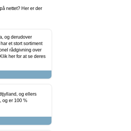
å nettet? Her er der
ia, og derudover
ar et stort sortiment
onel rådgivning over
ik her for at se deres
tjylland, og ellers
4, og er 100 %