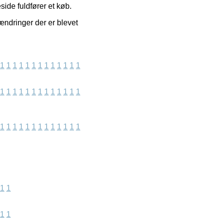
ide fuldfører et køb.
 ændringer der er blevet
1
1
1
1
1
1
1
1
1
1
1
1
1
1
1
1
1
1
1
1
1
1
1
1
1
1
1
1
1
1
1
1
1
1
1
1
1
1
1
1
1
1
1