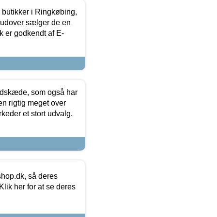
butikker i Ringkøbing,
rudover sælger de en
k er godkendt af E-
edskæde, som også har
en rigtig meget over
keder et stort udvalg.
hop.dk, så deres
lik her for at se deres