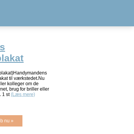
s
lakat
plakat)Handymandens
akat til værkstedet.Nu
ler kolleger om de
, brug for briller eller
. 1 st
(Læs mere)
b nu »