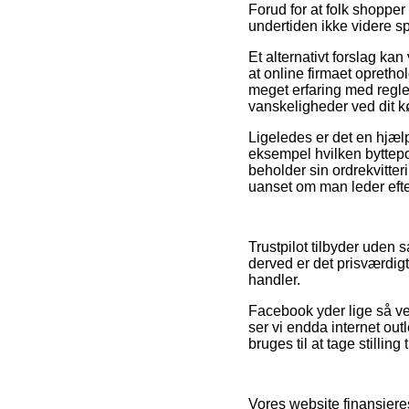
Forud for at folk shoppe
undertiden ikke videre 
Et alternativt forslag k
at online firmaet opreth
meget erfaring med regle
vanskeligheder ved dit k
Ligeledes er det en hjæl
eksempel hvilken byttepol
beholder sin ordrekvitte
uanset om man leder efter
Trustpilot tilbyder uden 
derved er det prisværdig
handler.
Facebook yder lige så vel
ser vi endda internet out
bruges til at tage stilling 
Vores website finansieres