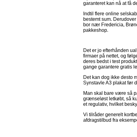
garanteret kan nå at få d
Indtil flere online selsk
bestemt sum. Derudover s
bor nær Fredericia, Brønde
pakkeshop.
Det er jo efterhånden ua
firmaer på nettet, og følg
deres bedst i test produk
gange garantere gratis le
Det kan dog ikke desto m
Synstavle A3 plakat før d
Man skal bare være så på
grænseløst letkøbt, så ku
et regulativ, hvilket bes
Vi tilråder generelt kort
afdragstilbud fra eksempe