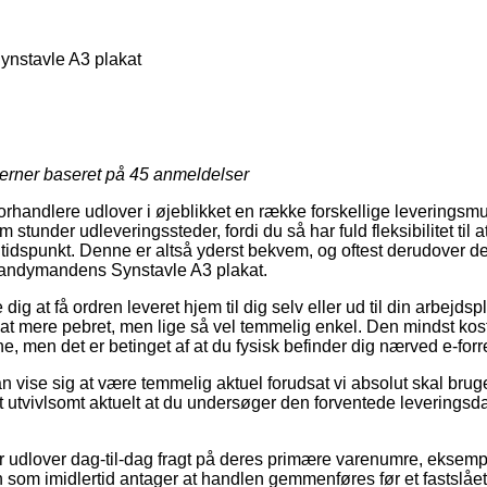
stavle A3 plakat
jerner baseret på
45
anmeldelser
forhandlere udlover i øjeblikket en række forskellige leveringsm
stunder udleveringssteder, fordi du så har fuld fleksibilitet til 
t tidspunkt. Denne er altså yderst bekvem, og oftest derudover d
 Handymandens Synstavle A3 plakat.
g at få ordren leveret hjem til dig selv eller ud til din arbejds
jat mere pebret, men lige så vel temmelig enkel. Den mindst kost
e, men det er betinget af at du fysisk befinder dig nærved e-for
n vise sig at være temmelig aktuel forudsat vi absolut skal brug
et utvivlsomt aktuelt at du undersøger den forventede leveringsd
er udlover dag-til-dag fragt på deres primære varenumre, eks
 som imidlertid antager at handlen gemmenføres før et fastslået