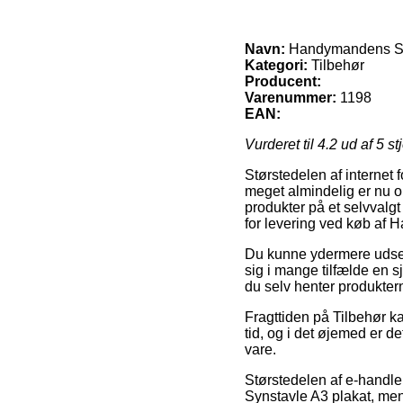
Navn:
Handymandens Syn
Kategori:
Tilbehør
Producent:
Varenummer:
1198
EAN:
Vurderet til
4.2
ud af 5 st
Størstedelen af internet 
meget almindelig er nu om 
produkter på et selvvalg
for levering ved køb af
Du kunne ydermere udse di
sig i mange tilfælde en s
du selv henter produktern
Fragttiden på Tilbehør ka
tid, og i det øjemed er d
vare.
Størstedelen af e-handl
Synstavle A3 plakat, men