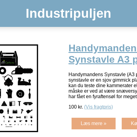
Industripuljen
Handymanden
Synstavle A3 p
Handymandens Synstavle (A3 
synstavle er en sjov gimmick pl
kan du teste dine kammerater el
måske er ved at være snæversynet
har fået en fyraftensøl for meget
100
kr.
(Vis fragtpris)
Læs mere »
Kø