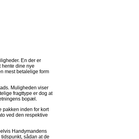
uligheder. En der er
at hente dine nye
en mest betalelige form
plads. Muligheden viser
elige fragttype er dog at
retningens bopæl.
e pakken inden for kort
ato ved den respektive
empelvis Handymandens
 tidspunkt, sådan at de