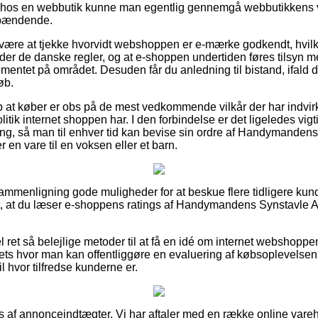
r hos en webbutik kunne man egentlig gennemgå webbutikkens vi
spændende.
an være at tjekke hvorvidt webshoppen er e-mærke godkendt, hvil
older de danske regler, og at e-shoppen undertiden føres tilsyn
mentet på området. Desuden får du anledning til bistand, ifald 
øb.
p at køber er obs på de mest vedkommende vilkår der har indvirk
itik internet shoppen har. I den forbindelse er det ligeledes vigt
ring, så man til enhver tid kan bevise sin ordre af Handymandens
 en vare til en voksen eller et barn.
sammenligning gode muligheder for at beskue flere tidligere kund
t, at du læser e-shoppens ratings af Handymandens Synstavle A
 ret så belejlige metoder til at få en idé om internet webshoppe
lets hvor man kan offentliggøre en evaluering af købsoplevelsen,
til hvor tilfredse kunderne er.
 af annonceindtægter. Vi har aftaler med en række online varehu