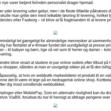
e nye varer betjent forinden personalet drager hjemad.
aber yder levering uden gebyr, men i de fleste tilfælde påkræves 
kulle man gribe den mest letkøbte løsning til levering, hvilket
rslev eller Faaborg – vil blive at få fragtmanden til at levere pr
lmindeligt let gængeligt for almindelige mennesker at sammenhol
elig har flertallet af e-firmaer fundet det uundgåeligt at presse p
ter – til babyer og børn, lige så vel som til herrer og damer – ko
vering.
indre blive smart at studere et par online outlets efter tilbud 
u shopper, således at man er usvigeligt sikker på at få den billigs
passelig, at hvis en webbutik markedsfører et produkt til en sa
nne det tit være et tegn på en bedragerisk online shop. Kortbetal
kytter dig imod svindlende webbutikker.
betalinger eller MobilePay. Som en alternativ mulighed kan du dra
lvis ViaBill, forudsat du har til hensigt at afdrage pengene over 