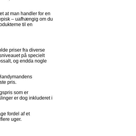
det at man handler for en
 typisk – uafhængig om du
odukterne til en
de priser fra diverse
risniveauet på specielt
lossalt, og endda nogle
på Handymandens
te pris.
lgspris som er
inger er dog inkluderet i
ge fordel af et
flere uger.