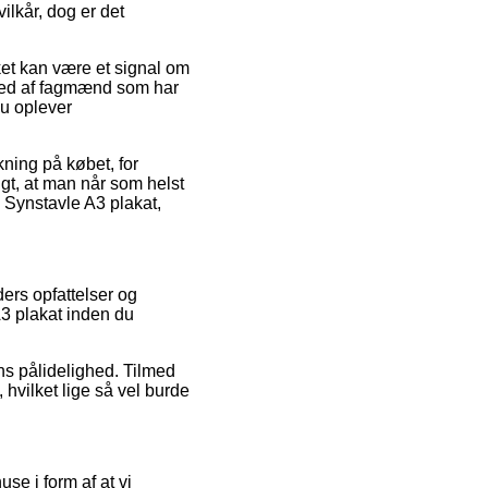
lkår, dog er det
ket kan være et signal om
 med af fagmænd som har
du oplever
ning på købet, for
igt, at man når som helst
 Synstavle A3 plakat,
ers opfattelser og
3 plakat inden du
ns pålidelighed. Tilmed
 hvilket lige så vel burde
se i form af at vi