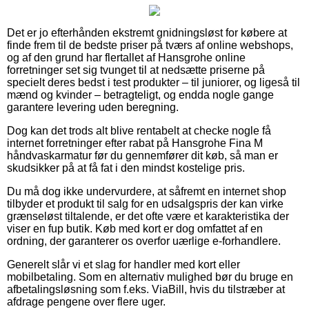
Det er jo efterhånden ekstremt gnidningsløst for købere at
finde frem til de bedste priser på tværs af online webshops,
og af den grund har flertallet af Hansgrohe online
forretninger set sig tvunget til at nedsætte priserne på
specielt deres bedst i test produkter – til juniorer, og ligeså til
mænd og kvinder – betragteligt, og endda nogle gange
garantere levering uden beregning.
Dog kan det trods alt blive rentabelt at checke nogle få
internet forretninger efter rabat på Hansgrohe Fina M
håndvaskarmatur før du gennemfører dit køb, så man er
skudsikker på at få fat i den mindst kostelige pris.
Du må dog ikke undervurdere, at såfremt en internet shop
tilbyder et produkt til salg for en udsalgspris der kan virke
grænseløst tiltalende, er det ofte være et karakteristika der
viser en fup butik. Køb med kort er dog omfattet af en
ordning, der garanterer os overfor uærlige e-forhandlere.
Generelt slår vi et slag for handler med kort eller
mobilbetaling. Som en alternativ mulighed bør du bruge en
afbetalingsløsning som f.eks. ViaBill, hvis du tilstræber at
afdrage pengene over flere uger.