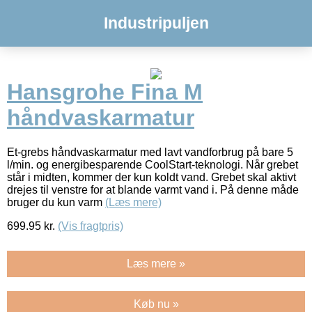
Industripuljen
Hansgrohe Fina M
håndvaskarmatur
Et-grebs håndvaskarmatur med lavt vandforbrug på bare 5
l/min. og energibesparende CoolStart-teknologi. Når grebet
står i midten, kommer der kun koldt vand. Grebet skal aktivt
drejes til venstre for at blande varmt vand i. På denne måde
bruger du kun varm
(Læs mere)
699.95
kr.
(Vis fragtpris)
Læs mere »
Køb nu »