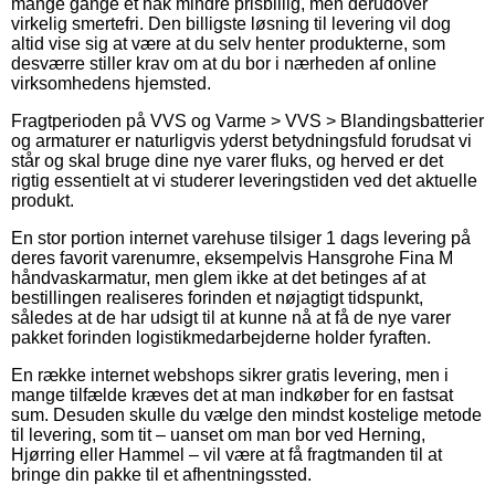
mange gange et hak mindre prisbillig, men derudover
virkelig smertefri. Den billigste løsning til levering vil dog
altid vise sig at være at du selv henter produkterne, som
desværre stiller krav om at du bor i nærheden af online
virksomhedens hjemsted.
Fragtperioden på VVS og Varme > VVS > Blandingsbatterier
og armaturer er naturligvis yderst betydningsfuld forudsat vi
står og skal bruge dine nye varer fluks, og herved er det
rigtig essentielt at vi studerer leveringstiden ved det aktuelle
produkt.
En stor portion internet varehuse tilsiger 1 dags levering på
deres favorit varenumre, eksempelvis Hansgrohe Fina M
håndvaskarmatur, men glem ikke at det betinges af at
bestillingen realiseres forinden et nøjagtigt tidspunkt,
således at de har udsigt til at kunne nå at få de nye varer
pakket forinden logistikmedarbejderne holder fyraften.
En række internet webshops sikrer gratis levering, men i
mange tilfælde kræves det at man indkøber for en fastsat
sum. Desuden skulle du vælge den mindst kostelige metode
til levering, som tit – uanset om man bor ved Herning,
Hjørring eller Hammel – vil være at få fragtmanden til at
bringe din pakke til et afhentningssted.