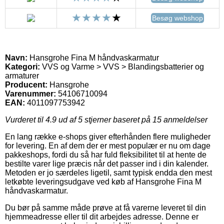
Besøg webshop
Navn:
Hansgrohe Fina M håndvaskarmatur
Kategori:
VVS og Varme > VVS > Blandingsbatterier og
armaturer
Producent:
Hansgrohe
Varenummer:
54106710094
EAN:
4011097753942
Vurderet til
4.9
ud af 5 stjerner baseret på
15
anmeldelser
En lang række e-shops giver efterhånden flere muligheder
for levering. En af dem der er mest populær er nu om dage
pakkeshops, fordi du så har fuld fleksibilitet til at hente de
bestilte varer lige præcis når det passer ind i din kalender.
Metoden er jo særdeles ligetil, samt typisk endda den mest
letkøbte leveringsudgave ved køb af Hansgrohe Fina M
håndvaskarmatur.
Du bør på samme måde prøve at få varerne leveret til din
hjemmeadresse eller til dit arbejdes adresse. Denne er