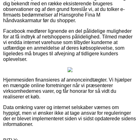
dig bekendt med en række eksisterende brugeres
observationer og af den grund foreslår vi, at du tolker e-
firmaets bedømmelser af Hansgrohe Fina M
håndvaskarmatur før du shopper.
Facebook medfører lignende en del pålidelige muligheder
for at få indtryk af netshoppens pålidelighed. Tilmed møder
vi endda internet varehuse som tilbyder kunderne at
udfærdige en anmeldelse af deres købsoplevelse, som
ligeledes må bruges til afvejning af tidligere kunders
oplevelser.
Hjemmesiden finansieres af annonceindtægter. Vi hjælper
en mængde online forretninger når vi præsenterer
virksomhedernes varer, og får honorar for så vidt du
realiserer et køb.
Data omkring varer og internet selskaber værnes om
hyppigt, men vi ønsker ikke at tage ansvar for reguleringer
der er blevet implementeret siden vi sidst opdaterede sidens
informationer.