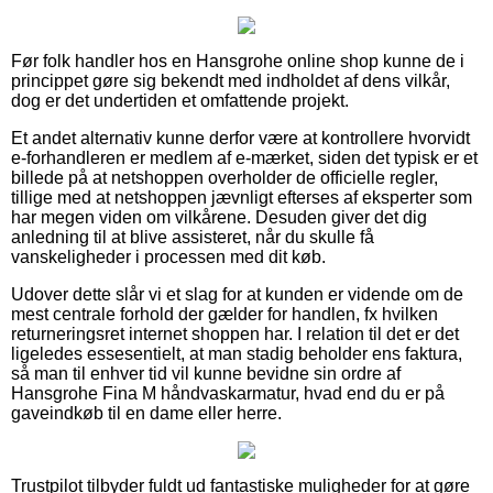
Før folk handler hos en Hansgrohe online shop kunne de i
princippet gøre sig bekendt med indholdet af dens vilkår,
dog er det undertiden et omfattende projekt.
Et andet alternativ kunne derfor være at kontrollere hvorvidt
e-forhandleren er medlem af e-mærket, siden det typisk er et
billede på at netshoppen overholder de officielle regler,
tillige med at netshoppen jævnligt efterses af eksperter som
har megen viden om vilkårene. Desuden giver det dig
anledning til at blive assisteret, når du skulle få
vanskeligheder i processen med dit køb.
Udover dette slår vi et slag for at kunden er vidende om de
mest centrale forhold der gælder for handlen, fx hvilken
returneringsret internet shoppen har. I relation til det er det
ligeledes essesentielt, at man stadig beholder ens faktura,
så man til enhver tid vil kunne bevidne sin ordre af
Hansgrohe Fina M håndvaskarmatur, hvad end du er på
gaveindkøb til en dame eller herre.
Trustpilot tilbyder fuldt ud fantastiske muligheder for at gøre