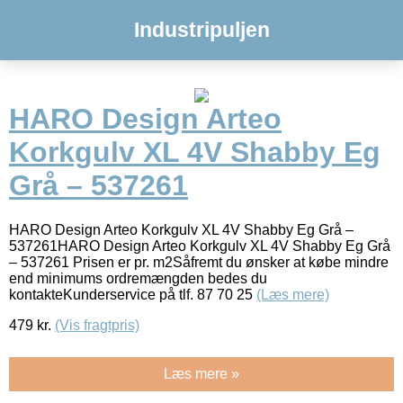
Industripuljen
HARO Design Arteo
Korkgulv XL 4V Shabby Eg
Grå – 537261
HARO Design Arteo Korkgulv XL 4V Shabby Eg Grå –
537261HARO Design Arteo Korkgulv XL 4V Shabby Eg Grå
– 537261 Prisen er pr. m2Såfremt du ønsker at købe mindre
end minimums ordremængden bedes du
kontakteKunderservice på tlf. 87 70 25
(Læs mere)
479
kr.
(Vis fragtpris)
Læs mere »