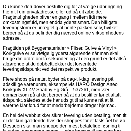
Du kunne derudover beslutte dig for at vælge udbringning
hjem til din privatadresse eller ud på dit arbejde.
Fragtmuligheden bliver en gang i mellem lidt mere
omkostningsfuld, men endda yderst smart. Den billigste
leveringsform er unægtelig at hente pakken selv, hvilket
beroer på at du befinder dig nærved online virksomhedens
adresse.
Fragttiden på Byggematerialer > Fliser, Gulve & Vinyl >
Korkgulve er selvfølgelig yderst afgørende når man skal
bruge din ordre om få sekunder, og af den grund er det altså
afgørende at du dobbelttjekker det forventede
leveringstidspunkt ved det respektive produkt.
Flere shops på nettet byder på dag-til-dag levering på
adskillige varenumre, eksempelvis HARO Design Arteo
Korkgulv XL 4V Shabby Eg Grå – 537261, men vær
opmærksom på at det beroer på at du bestiller før et aftalt
tidspunkt, således at de har udsigt til at kunne nå at få
varerne klar forud for at medarbejderne drager hjemad.
En hel del webbutikker sikrer levering uden betaling, men tit
er det kun gældende hvis der shoppes for et fastslået beløb.
Desuden skal man snuppe den mest betalelige løsning til