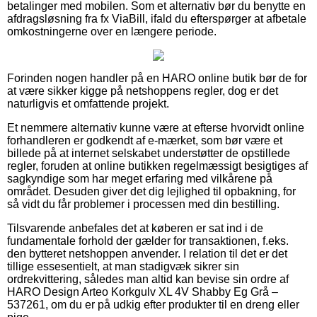
betalinger med mobilen. Som et alternativ bør du benytte en
afdragsløsning fra fx ViaBill, ifald du efterspørger at afbetale
omkostningerne over en længere periode.
Forinden nogen handler på en HARO online butik bør de for
at være sikker kigge på netshoppens regler, dog er det
naturligvis et omfattende projekt.
Et nemmere alternativ kunne være at efterse hvorvidt online
forhandleren er godkendt af e-mærket, som bør være et
billede på at internet selskabet understøtter de opstillede
regler, foruden at online butikken regelmæssigt besigtiges af
sagkyndige som har meget erfaring med vilkårene på
området. Desuden giver det dig lejlighed til opbakning, for
så vidt du får problemer i processen med din bestilling.
Tilsvarende anbefales det at køberen er sat ind i de
fundamentale forhold der gælder for transaktionen, f.eks.
den bytteret netshoppen anvender. I relation til det er det
tillige essesentielt, at man stadigvæk sikrer sin
ordrekvittering, således man altid kan bevise sin ordre af
HARO Design Arteo Korkgulv XL 4V Shabby Eg Grå –
537261, om du er på udkig efter produkter til en dreng eller