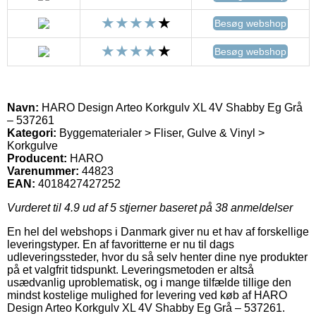
Besøg webshop
Besøg webshop
Navn:
HARO Design Arteo Korkgulv XL 4V Shabby Eg Grå
– 537261
Kategori:
Byggematerialer > Fliser, Gulve & Vinyl >
Korkgulve
Producent:
HARO
Varenummer:
44823
EAN:
4018427427252
Vurderet til
4.9
ud af 5 stjerner baseret på
38
anmeldelser
En hel del webshops i Danmark giver nu et hav af forskellige
leveringstyper. En af favoritterne er nu til dags
udleveringssteder, hvor du så selv henter dine nye produkter
på et valgfrit tidspunkt. Leveringsmetoden er altså
usædvanlig uproblematisk, og i mange tilfælde tillige den
mindst kostelige mulighed for levering ved køb af HARO
Design Arteo Korkgulv XL 4V Shabby Eg Grå – 537261.