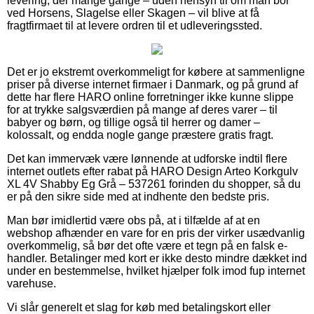
levering, der mange gange – uden hensyn til om man bor
ved Horsens, Slagelse eller Skagen – vil blive at få
fragtfirmaet til at levere ordren til et udleveringssted.
Det er jo ekstremt overkommeligt for købere at sammenligne
priser på diverse internet firmaer i Danmark, og på grund af
dette har flere HARO online forretninger ikke kunne slippe
for at trykke salgsværdien på mange af deres varer – til
babyer og børn, og tillige også til herrer og damer –
kolossalt, og endda nogle gange præstere gratis fragt.
Det kan immervæk være lønnende at udforske indtil flere
internet outlets efter rabat på HARO Design Arteo Korkgulv
XL 4V Shabby Eg Grå – 537261 forinden du shopper, så du
er på den sikre side med at indhente den bedste pris.
Man bør imidlertid være obs på, at i tilfælde af at en
webshop afhænder en vare for en pris der virker usædvanlig
overkommelig, så bør det ofte være et tegn på en falsk e-
handler. Betalinger med kort er ikke desto mindre dækket ind
under en bestemmelse, hvilket hjælper folk imod fup internet
varehuse.
Vi slår generelt et slag for køb med betalingskort eller