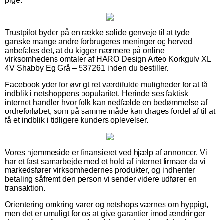
pige.
Trustpilot byder på en række solide genveje til at tyde
ganske mange andre forbrugeres meninger og herved
anbefales det, at du kigger nærmere på online
virksomhedens omtaler af HARO Design Arteo Korkgulv XL
4V Shabby Eg Grå – 537261 inden du bestiller.
Facebook yder for øvrigt ret værdifulde muligheder for at få
indblik i netshoppens popularitet. Herinde ses faktisk
internet handler hvor folk kan nedfælde en bedømmelse af
ordreforløbet, som på samme måde kan drages fordel af til at
få et indblik i tidligere kunders oplevelser.
Vores hjemmeside er finansieret ved hjælp af annoncer. Vi
har et fast samarbejde med et hold af internet firmaer da vi
markedsfører virksomhedernes produkter, og indhenter
betaling såfremt den person vi sender videre udfører en
transaktion.
Orientering omkring varer og netshops værnes om hyppigt,
men det er umuligt for os at give garantier imod ændringer