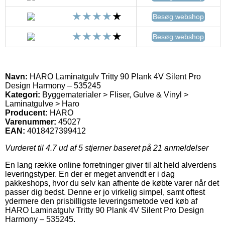
Besøg webshop
Besøg webshop
Navn:
HARO Laminatgulv Tritty 90 Plank 4V Silent Pro
Design Harmony – 535245
Kategori:
Byggematerialer > Fliser, Gulve & Vinyl >
Laminatgulve > Haro
Producent:
HARO
Varenummer:
45027
EAN:
4018427399412
Vurderet til
4.7
ud af 5 stjerner baseret på
21
anmeldelser
En lang række online forretninger giver til alt held alverdens
leveringstyper. En der er meget anvendt er i dag
pakkeshops, hvor du selv kan afhente de købte varer når det
passer dig bedst. Denne er jo virkelig simpel, samt oftest
ydermere den prisbilligste leveringsmetode ved køb af
HARO Laminatgulv Tritty 90 Plank 4V Silent Pro Design
Harmony – 535245.