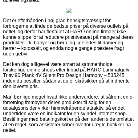
udleveringssted.
Det er efterhånden i høj grad hensigtsmæssigt for
forbrugerne at finde de bedste priser på diverse outlets på
nettet, og derfor har flertallet af HARO online firmaer ikke
kunne slippe for at reducere prisniveauet på mange af deres
produkter – til babyer og børn, og ligeledes til damer og
herrer – kolossalt, og endda nogle gange præstere fragt
uden gebyr.
Det kan dog alligevel være smart at sammenholde
forskellige online shops efter tilbud på HARO Laminatgulv
Tritty 90 Plank 4V Silent Pro Design Harmony – 535245
inden du bestiller, sådan at du er skråsikker på at indhente
den laveste pris.
Man bør lige meget hvad ikke undervurdere, at såfremt en e-
forretning frembyder deres produkter til salg for en
udsalgspris der virker himmelråbende attraktiv, så er det
undertiden være en indikator for en svindel internet shop.
Bestillinger med betalingskort er på den anden side omfattet
af en regel, som assisterer køber overfor uægte butikker på
nettet.