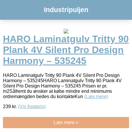
Industripuljen
HARO Laminatgulv Tritty 90
Plank 4V Silent Pro Design
Harmony – 535245
HARO Laminatgulv Tritty 90 Plank 4V Silent Pro Design
Harmony – 535245HARO Laminatgulv Tritty 90 Plank 4V
Silent Pro Design Harmony – 535245 Prisen er pr.
m2Såfremt du ønsker at købe mindre end minimums
ordremængden bedes du kontakteKun
(Læs mere)
239
kr.
(Vis fragtpris)
Læs mere »