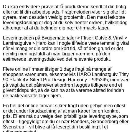
Du kan endvidere prøve at få produkterne sendt til din bolig
eller ud til din arbejdsplads. Fragtmetoden viser sig ofte lidt
dyrere, men desuden vældig problemfri. Den mest letkøbte
leveringsløsning er dog at du selv henter ordren, hvilket dog
afhænger af at du befinder dig nær e-firmaets lager.
Leveringstiden på Byggematerialer > Fliser, Gulve & Vinyl >
Laminatgulve > Haro kan i nogle tilfælde være temmelig vital
når vi mangler din ordre om kort tid, så af den grund er det
nemlig meningsfuldt at man kigger nærmere på den
estimerede leveringsdato ved det relevante produkt.
Flere online firmaer tilsiger 1 dags fragt på mange af
shoppens varenumre, eksempelvis HARO Laminatgulv Tritty
90 Plank 4V Silent Pro Design Harmony – 535245, men vær
på vagt da det påkræver at ordren lægges tidligere end et
givent tidspunkt, så de kan nå at få varerne afsted forinden
de pakkeansatte tager hjem.
En hel del online firmaer sikrer fragt uden gebyr, men oftest
er det under forudsætning af at man køber for en konkret
pris. Ellers må du vælge den prisbilligste leveringstype, som
oftest – ligegyldigt om du er nær Randers, Skanderborg eller
Svenstrup – vil blive at få leveret din bestilling til et