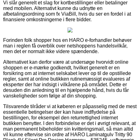
Vi slår generelt et slag for kortbestillinger eller betalinger
med mobilen. Alternativt kunne du udnytte en
afbetalingsordning som fx ViaBill, hvis du ser en fordel i at
finansiere omkostningerne i flere bidder.
Forinden folk shopper hos en HARO e-forhandler behøver
man i reglen få overblik over netshoppens handelsvilkår,
men det er normalt ikke videre spændende.
Alternativet kan derfor være at undersøge hvorvidt online
shoppen er e-mærke godkendt, hvilket generelt er en
forsikring om at internet selskabet lever op til de opstillede
regler, samt at online butikken rutinemæssigt evalueres af
eksperter der har indsigt i vilkårene på området. Dette er
desuden din anledning til en hjælpende hånd, hvis du får
vanskeligheder som følge af din shopping.
Tilsvarende tilråder vi at køberen er påpasselig med de mest
essentielle betingelser der kan have indflydelse på
bestillingen, for eksempel den returrettighed internet
butikken benytter. I den forbindelse er det i øvrigt relevant, at
man permanent bibeholder sin kvitteringsmail, så man altid
vil kunne eftervise sin ordre af HARO Laminatgulv Tritty 90