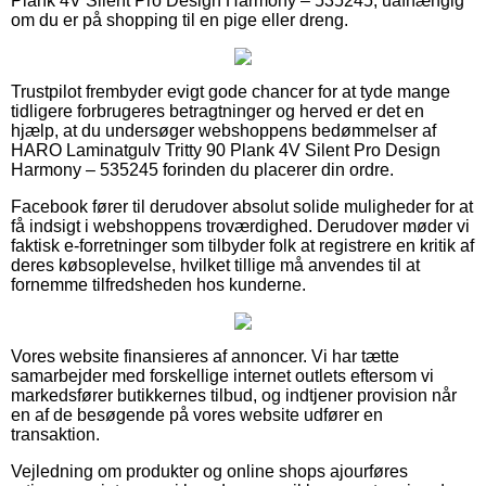
Plank 4V Silent Pro Design Harmony – 535245, uafhængig
om du er på shopping til en pige eller dreng.
Trustpilot frembyder evigt gode chancer for at tyde mange
tidligere forbrugeres betragtninger og herved er det en
hjælp, at du undersøger webshoppens bedømmelser af
HARO Laminatgulv Tritty 90 Plank 4V Silent Pro Design
Harmony – 535245 forinden du placerer din ordre.
Facebook fører til derudover absolut solide muligheder for at
få indsigt i webshoppens troværdighed. Derudover møder vi
faktisk e-forretninger som tilbyder folk at registrere en kritik af
deres købsoplevelse, hvilket tillige må anvendes til at
fornemme tilfredsheden hos kunderne.
Vores website finansieres af annoncer. Vi har tætte
samarbejder med forskellige internet outlets eftersom vi
markedsfører butikkernes tilbud, og indtjener provision når
en af de besøgende på vores website udfører en
transaktion.
Vejledning om produkter og online shops ajourføres